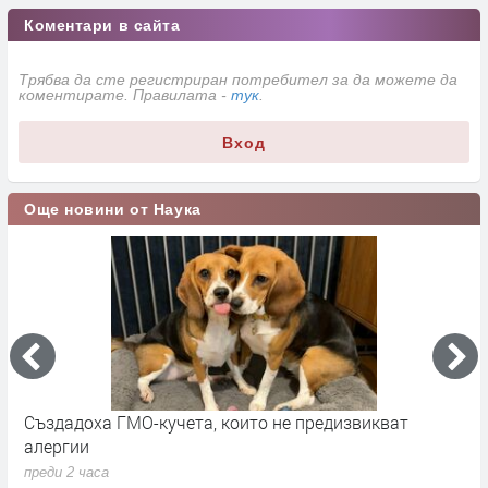
Коментари в сайта
Трябва да сте регистриран потребител за да можете да
коментирате. Правилата -
тук
.
Вход
Още новини от Наука
о
Създадоха ГМО-кучета, които не предизвикват
С
алергии
н
преди 2 часа
п