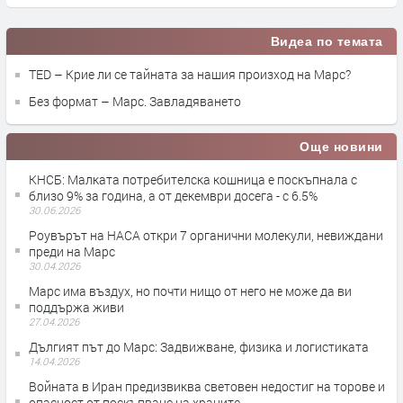
Видеа по темата
TED – Крие ли се тайната за нашия произход на Марс?
Без формат – Марс. Завладяването
Още новини
КНСБ: Малката потребителска кошница е поскъпнала с
близо 9% за година, а от декември досега - с 6.5%
30.06.2026
Роувърът на НАСА откри 7 органични молекули, невиждани
преди на Марс
30.04.2026
Марс има въздух, но почти нищо от него не може да ви
поддържа живи
27.04.2026
Дългият път до Марс: Задвижване, физика и логистиката
14.04.2026
Войната в Иран предизвиква световен недостиг на торове и
опасност от поскъпване на храните