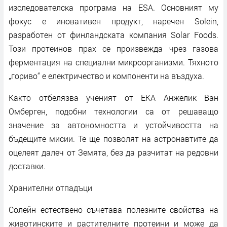
изследователска програма на ESA. Основният му
фокус е иновативен продукт, наречен Solein,
разработен от финландската компания Solar Foods.
Този протеинов прах се произвежда чрез газова
ферментация на специални микроорганизми. Тяхното
„гориво“ е електричество и компоненти на въздуха.
Както отбелязва ученият от ЕКА Анжелик Ван
Омберген, подобни технологии са от решаващо
значение за автономността и устойчивостта на
бъдещите мисии. Те ще позволят на астронавтите да
оцелеят далеч от Земята, без да разчитат на редовни
доставки.
Хранителни отпадъци
Солейн естествено съчетава полезните свойства на
животинските и растителните протеини и може да