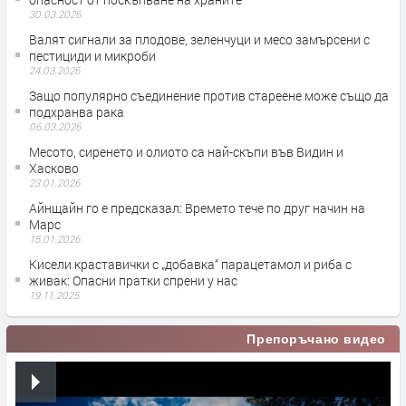
30.03.2026
Валят сигнали за плодове, зеленчуци и месо замърсени с
пестициди и микроби
24.03.2026
Защо популярно съединение против стареене може също да
подхранва рака
06.03.2026
Месото, сиренето и олиото са най-скъпи във Видин и
Хасково
23.01.2026
Айнщайн го е предсказал: Времето тече по друг начин на
Марс
15.01.2026
Кисели краставички с „добавка“ парацетамол и риба с
живак: Опасни пратки спрени у нас
19.11.2025
Препоръчано видео