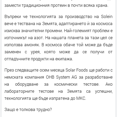
замести традиционния протеин в почти всяка храна.
Въпреки че технологията за производство на Solein
вече е тествана на Земята, адаптирането ѝ за космоса
изисква значителни промени. Най-големият проблем е
източникът на азот. На нашата планета за тази цел се
използва амоняк. В космоса обаче той може да бъде
заменен с урея, която може да се получи от
отпадъчните продукти на екипажа.
През следващите осем месеца Solar Foods ще работи с
немската компания OHB System AG за разработване
на оборудване за космически тестове. Ако
лабораторните тестове на Земята са успешни,
технологията ще бъде изпратена до МКС.
Защо е толкова трудно?