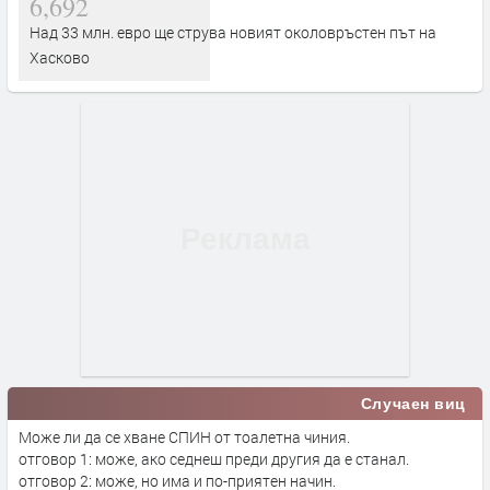
6,692
Над 33 млн. евро ще струва новият околовръстен път на
Хасково
Случаен виц
Може ли да се хване СПИН от тоалетна чиния.
отговор 1: може, ако седнеш преди другия да е станал.
отговор 2: може, но има и по-приятен начин.