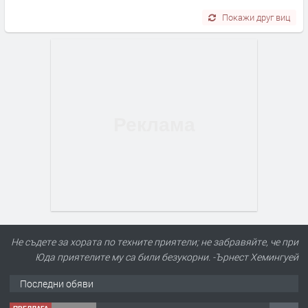
Покажи друг виц
Не съдете за хората по техните приятели; не забравяйте, че при
Юда приятелите му са били безукорни. -Ърнест Хемингуей
Последни обяви