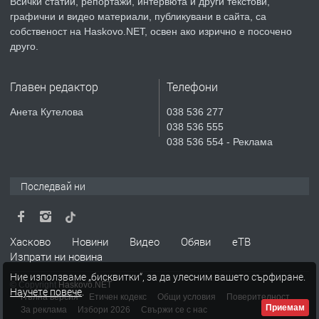
Всички статии, репортажи, интервюта и други текстови,
преди 3 дни
графични и видео материали, публикувани в сайта, са
собственост на Haskovo.NET, освен ако изрично е посочено
ПРЕДЛАГА
🔑 ОБЗАВЕДЕНА ГАРСОНИЕРА ПОД
друго.
НАЕМ В КВ. „ОРФЕЙ“ – ДО
КОМПЛЕКС „ВЕСПРЕМ“, ГР. ХАСКОВО
Главен редактор
Телефони
преди 5 дни
Анета Кутелова
038 536 277
038 536 555
ПРЕДЛАГА
НАПЪЛНО ОБЗАВЕДЕН И
038 536 554 - Реклама
ОБОРУДВАН ТРИСТАЕН
АПАРТАМЕНТ В ЦЕНТЪРА НА ГР.
ХАСКОВО
Последвай ни
преди 6 дни
ПРЕДЛАГА
Давам гараж под наем
Хасково
Новини
Видео
Обяви
еТВ
Изпрати ни новина
Ние използваме „бисквитки“, за да улесним вашето сърфиране.
© Copyright
Haskovo.NET
Научете повече
.
преди 6 дни
Пълна версия
Етичен кодекс
Общи условия
Поверителност
Приемам
За реклама
Избори 2026
Свържи се с нас