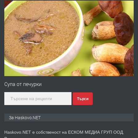
537 426
преди 20 часа
ПРЕДЛАГА
Давам обзаведено жилище за жена
без брокери 0889 537 426
преди 20 часа
ПРЕДЛАГА
Под НАЕМ двустаен Орфей
Супа от печурки
Търси
преди 3 дни
ПРЕДЛАГА
Нов апартамент на ул. Липа до
За Haskovo.NET
Езикова гимназия
Haskovo.NET е собственост на ЕСКОМ МЕДИА ГРУП ООД.