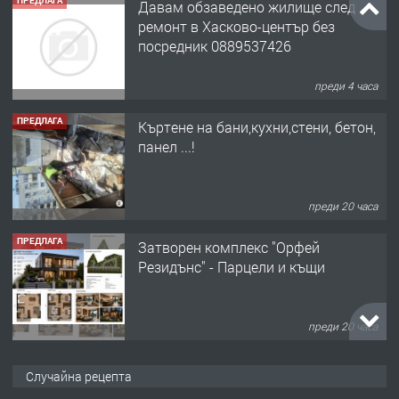
ПРЕДЛАГА
Давам обзаведено жилище след
ремонт в Хасково-център без
посредник 0889537426
преди 4 часа
ПРЕДЛАГА
Къртене на бани,кухни,стени, бетон,
панел ...!
преди 20 часа
ПРЕДЛАГА
Затворен комплекс "Орфей
Резидънс" - Парцели и къщи
преди 20 часа
ПРЕДЛАГА
Продавам парцел в кв. Младежки
Случайна рецепта
хълм в Хасково без посредници 0889