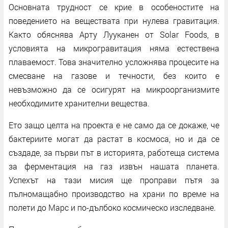
Основната трудност се крие в особеностите на
поведението на веществата при нулева гравитация.
Както обяснява Арту Лууканен от Solar Foods, в
условията на микрогравитация няма естествена
плаваемост. Това значително усложнява процесите на
смесване на газове и течности, без които е
невъзможно да се осигурят на микроорганизмите
необходимите хранителни вещества.
Ето защо целта на проекта е не само да се докаже, че
бактериите могат да растат в космоса, но и да се
създаде, за първи път в историята, работеща система
за ферментация на газ извън нашата планета.
Успехът на тази мисия ще проправи пътя за
пълномащабно производство на храни по време на
полети до Марс и по-дълбоко космическо изследване.