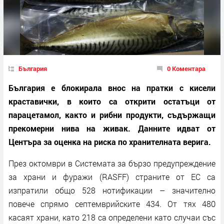
България
0 Коментара
България е блокирала внос на пратки с кисели
краставички, в които са открити остатъци от
парацетамол, както и рибни продукти, съдържащи
прекомерни нива на живак. Данните идват от
Центъра за оценка на риска по хранителната верига.
През октомври в Системата за бързо предупреждение
за храни и фуражи (RASFF) страните от ЕС са
изпратили общо 528 нотификации – значително
повече спрямо септемврийските 434. От тях 480
касаят храни, като 218 са определени като случаи със