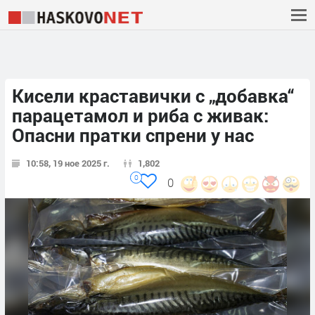
Кисели краставички с „добавка“
парацетамол и риба с живак:
Опасни пратки спрени у нас
10:58, 19 ное 2025 г.
1,802
0
0