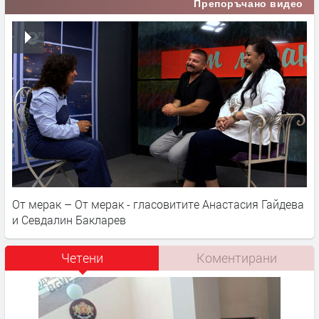
Препоръчано видео
От мерак – От мерак - гласовитите Анастасия Гайдева
и Севдалин Бакларев
Четени
Коментирани