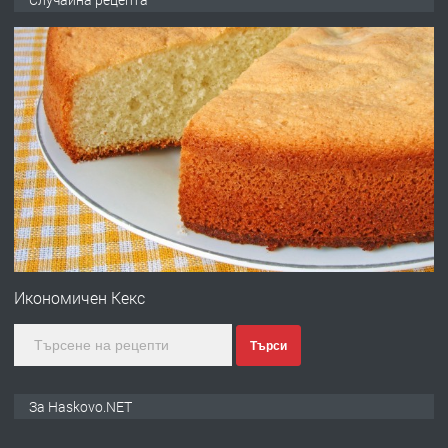
ОБОРУДВАН ТРИСТАЕН
АПАРТАМЕНТ В ЦЕНТЪРА НА ГР.
ХАСКОВО
преди 4 дни
ПРЕДЛАГА
Давам гараж под наем
преди 4 дни
ПРЕДЛАГА
№4120 Магазин/Офис под наем в кв.
Любен Каравелов, Хасково-близо до
Икономичен Кекс
градската градина!
Търси
преди 4 дни
ПРЕДЛАГА
ПРОСТОРЕН ТРИСТАЕН
За Haskovo.NET
АПАРТАМЕНТ В НОВА СГРАДА КВ.
КУБА