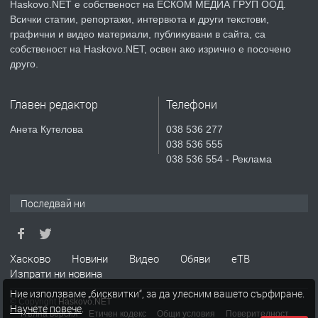
Haskovo.NET е собственост на ЕСКОМ МЕДИА ГРУП ООД.
Всички статии, репортажи, интервюта и други текстови,
преди 5 дни
графични и видео материали, публикувани в сайта, са
собственост на Haskovo.NET, освен ако изрично е посочено
ПРЕДЛАГА
Продавам парцел в гр. Хасково кв.
друго.
Хисаря до ток, вода,канализация,
асфалт 0889 537 426
Главен редактор
Телефони
преди 5 дни
Анета Кутелова
038 536 277
038 536 555
ПРЕДЛАГА
СГЛОБЯВАНЕ НА МЕБЕЛИ.
038 536 554 - Реклама
Последвай ни
преди 5 дни
ПРЕДЛАГА
№4119 Едностаен обзаведен
Хасково
Новини
Видео
Обяви
еТВ
апартамент под наем в кв.
Изпрати ни новина
Училищни, гр. Хасково.
Ние използваме „бисквитки“, за да улесним вашето сърфиране.
© Copyright
Haskovo.NET
Научете повече
.
преди 5 дни
Пълна версия
Етичен кодекс
Общи условия
Поверителност