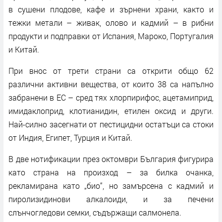
в сушени плодове, кафе и зърнени храни, както и
тежки метали – живак, олово и кадмий – в рибни
продукти и подправки от Испания, Мароко, Португалия
и Китай.
При внос от трети страни са открити общо 62
различни активни вещества, от които 38 са напълно
забранени в ЕС – сред тях хлорпирифос, ацетамиприд,
имидаклоприд, клотианидин, етилен оксид и други.
Най-силно засегнати от пестицидни остатъци са стоки
от Индия, Египет, Турция и Китай.
В две нотификации през октомври България фигурира
като страна на произход – за билка очанка,
рекламирана като „био“, но замърсена с кадмий и
пиролизидинови алкалоиди, и за печени
слънчогледови семки, съдържащи салмонела.