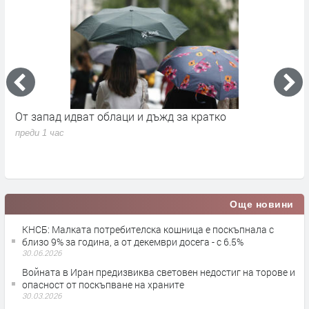
а
От запад идват облаци и дъжд за кратко
П
в
преди 1 час
п
Още новини
КНСБ: Малката потребителска кошница е поскъпнала с
близо 9% за година, а от декември досега - с 6.5%
30.06.2026
Войната в Иран предизвиква световен недостиг на торове и
опасност от поскъпване на храните
30.03.2026