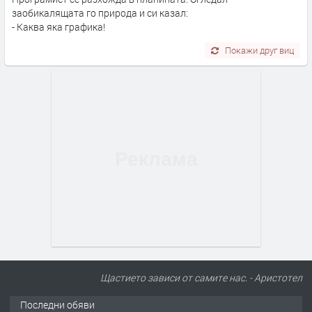
заобикалящата го природа и си казал:
- Каква яка графика!
Покажи друг виц
Щастието зависи от самите нас. - Аристотел
Последни обяви