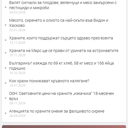
Валят сигнали за плодове, зеленчуци и месо замърсени с
пестициди и микроби
24.03.2026
Месото, сиренето и олиото са най-скъпи във Видин и
Хасково
23.01.2026
Храните, които поддържат сърцето здраво през есента
13.11.2025
Храната на Марс ще се прави от урината на астронавтите
10.11.2025
Българинът изяжда по 69 кг хляб, 58 кг месо и 166 яйца
годишно
16.10.2025
Кои храни понижават кръвното налягане?
14.07.2025
ООН: Световните цени на храните „изкачиха“ 18-месечен
връх
08.11.2024
Агенцията по храните онемя за фалшивото сирене
26.09.2024