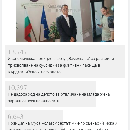
13,747
Икономическа полиция и фонд „Земеделие“ са разкрили
присвояване на субсидии за фиктивни пасища в
Кърджалийско и Хасковско
10,397
Не дадоха ход на делото за отвличане на млада жена
заради отпуск на адвокати
6,643
Позиция на Муса Чолак: Арестът ми е по сценарий, искам
проверка за 3,3 млн. лева в община Минерални бани