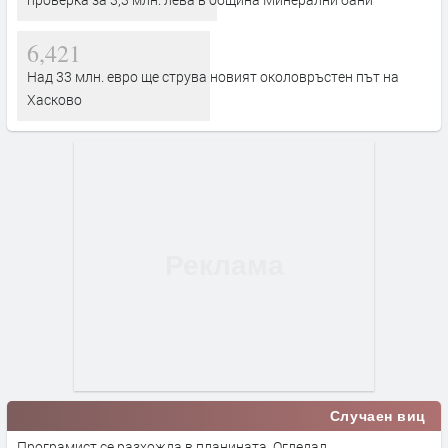
6,421
Над 33 млн. евро ще струва новият околовръстен път на
Хасково
Случаен виц
Програмист се разхожда в планината. Огледал