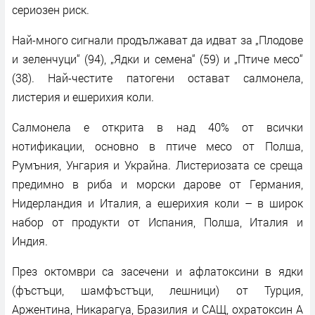
сериозен риск.
Най-много сигнали продължават да идват за „Плодове
и зеленчуци“ (94), „Ядки и семена“ (59) и „Птиче месо“
(38). Най-честите патогени остават салмонела,
листерия и ешерихия коли.
Салмонела е открита в над 40% от всички
нотификации, основно в птиче месо от Полша,
Румъния, Унгария и Украйна. Листериозата се среща
предимно в риба и морски дарове от Германия,
Нидерландия и Италия, а ешерихия коли – в широк
набор от продукти от Испания, Полша, Италия и
Индия.
През октомври са засечени и афлатоксини в ядки
(фъстъци, шамфъстъци, лешници) от Турция,
Аржентина, Никарагуа, Бразилия и САЩ, охратоксин A