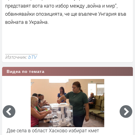
представят вота като избор между „война и мир“,
обвинявайки опозицията, че ще въвлече Унгария във
войната в Украйна.
Източник:
bTV
Видеа по темата
Политически реакции след номинацията на Антон