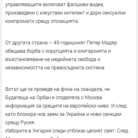
управляващите включват фалшиви видеа,
произведени с изкуствен интелект и дори сексуални
компромати срещу опозицията.
От другата страна – 45-годишният Петер Мадяр
обещава борба с корупцията и олигархията и
възстановяване на медийната свобода и
независимостта на правосъдната система.
Вотът ще се проведе на фона на скандала, че
Будапеща на Орбан е споделяла с Москва
информация за срещите на европейско ниво. И след
като блокира нов заем за Украйна и нови санкции
срещу Русия.
Изборите в Унгария следи отблизо целият свят. След