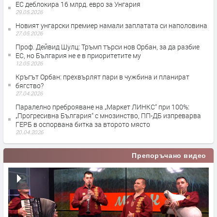
ЕС деблокира 16 млрд. евро за Унгария
29.05.2026
Новият унгарски премиер намали заплатата си наполовина
27.05.2026
Проф. Дейвид Шулц: Тръмп търси нов Орбан, за да разбие
ЕС, но България не е в приоритетите му
12.05.2026
Кръгът Орбан: прехвърлят пари в чужбина и планират
бягство?
27.04.2026
Паралелно преброяване на „Маркет ЛИНКС“ при 100%:
„Прогресивна България“ с мнозинство, ПП-ДБ изпреварва
ГЕРБ в оспорвана битка за второто място
20.04.2026
Препоръчано видео