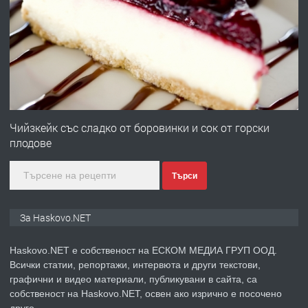
преди 2 дни
ПРЕДЛАГА
Продавам парцел в гр. Хасково кв.
Хисаря до ток, вода,канализация,
асфалт 0889 537 426
преди 2 дни
Чийзкейк със сладко от боровинки и сок от горски
ПРЕДЛАГА
СГЛОБЯВАНЕ НА МЕБЕЛИ.
плодове
Търси
преди 2 дни
За Haskovo.NET
ПРЕДЛАГА
№4119 Едностаен обзаведен
апартамент под наем в кв.
Haskovo.NET е собственост на ЕСКОМ МЕДИА ГРУП ООД.
Училищни, гр. Хасково.
Всички статии, репортажи, интервюта и други текстови,
графични и видео материали, публикувани в сайта, са
преди 2 дни
собственост на Haskovo.NET, освен ако изрично е посочено
друго.