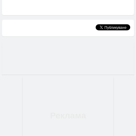
Хекимян за кандидат-кмет на София