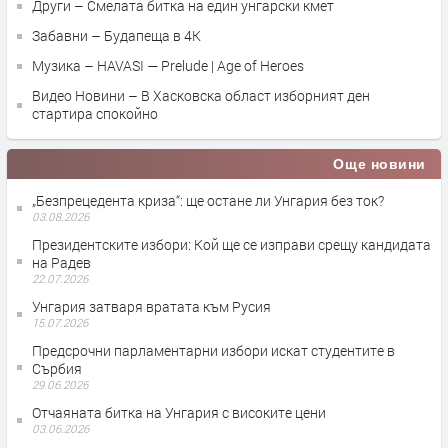
Други – Смелата битка на един унгарски кмет
Забавни – Будапеща в 4K
Музика – HAVASI — Prelude | Age of Heroes
Видео Новини – В Хасковска област изборният ден
стартира спокойно
Още новини
„Безпрецедента криза“: ще остане ли Унгария без ток?
03.08.2026
Президентските избори: Кой ще се изправи срещу кандидата
на Радев
22.07.2026
Унгария затваря вратата към Русия
15.07.2026
Предсрочни парламентарни избори искат студентите в
Сърбия
29.06.2026
Отчаяната битка на Унгария с високите цени
03.06.2026