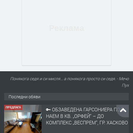
Понякога седя и си мисля... а понякога просто си седя. - Мечо
ПРЕДЛАГА
🔑 ОБЗАВЕДЕНА ГАРСОНИЕРА ПОД
Пух
НАЕМ В КВ. „ОРФЕЙ“ – ДО
КОМПЛЕКС „ВЕСПРЕМ“, ГР. ХАСКОВО
Последни обяви
преди 14 часа
ПРЕДЛАГА
НАПЪЛНО ОБЗАВЕДЕН И
ОБОРУДВАН ТРИСТАЕН