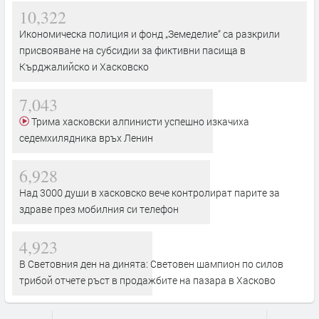
10,322
Икономическа полиция и фонд „Земеделие“ са разкрили
присвояване на субсидии за фиктивни пасища в
Кърджалийско и Хасковско
7,043
Трима хасковски алпинисти успешно изкачиха
седемхилядника връх Ленин
6,928
Над 3000 души в хасковско вече контролират парите за
здраве през мобилния си телефон
4,923
В Световния ден на динята: Световен шампион по силов
трибой отчете ръст в продажбите на пазара в Хасково