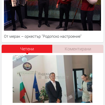
От мерак – оркестър ''Родопско настроение''
Четени
Коментирани