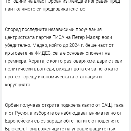
16 години на власт Орбан изглежда е изправен пред
най-голямото си предизвикателство.
Според последните независими проучвания
центристката партия ТИСА на Петер Мадяр води
убедително. Мадяр, който до 2024 г. беше част от
кръговете на ФИДЕС, сега е основен опонент на
премиера. Хората, с които разговаряхме, дари с леви
политически възгледи, виждат вота си за него като
протест срещу икономическата стагнация и
корупцията.
Орбан получава открита подкрепа както от САЩ, така
и от Русия, а изборите се наблюдават внимателно от
Европейския съюз заради обтегнатите отношения с
Брюксел. Привържениците на управляващите пък