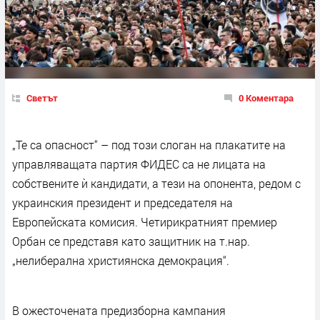
Светът
0 Коментара
„Те са опасност“ – под този слоган на плакатите на
управляващата партия ФИДЕС са не лицата на
собствените ѝ кандидати, а тези на опонента, редом с
украинския президент и председателя на
Европейската комисия. Четирикратният премиер
Орбан се представя като защитник на т.нар.
„нелиберална християнска демокрация“.
В ожесточената предизборна кампания