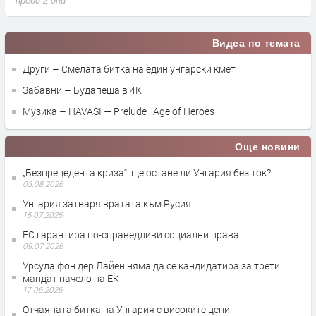
преди 2 дни
п
Видеа по темата
Други – Смелата битка на един унгарски кмет
Забавни – Будапеща в 4K
Музика – HAVASI — Prelude | Age of Heroes
Още новини
„Безпрецедента криза“: ще остане ли Унгария без ток?
03.08.2026
Унгария затваря вратата към Русия
15.07.2026
ЕС гарантира по-справедливи социални права
09.07.2026
Урсула фон дер Лайен няма да се кандидатира за трети
мандат начело на ЕК
17.06.2026
Отчаяната битка на Унгария с високите цени