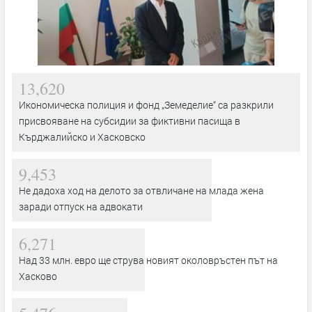
13,620
Икономическа полиция и фонд „Земеделие“ са разкрили
присвояване на субсидии за фиктивни пасища в
Кърджалийско и Хасковско
9,453
Не дадоха ход на делото за отвличане на млада жена
заради отпуск на адвокати
6,271
Над 33 млн. евро ще струва новият околовръстен път на
Хасково