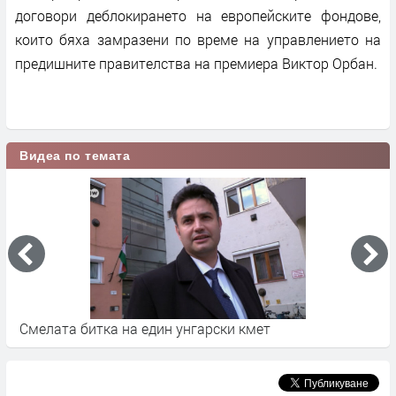
договори деблокирането на европейските фондове,
които бяха замразени по време на управлението на
предишните правителства на премиера Виктор Орбан.
Видеа по темата
Смелата битка на един унгарски кмет
Б