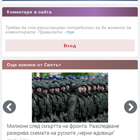
Коментари в сайта
Трябва да сте регистриран потребител за да можете да
коментирате. Правилата -
тук
.
Вход
Още новини от Светът
Милиони след смъртта на фронта: Разследване
Г
разкрива схемата на руските „черни вдовици“
в