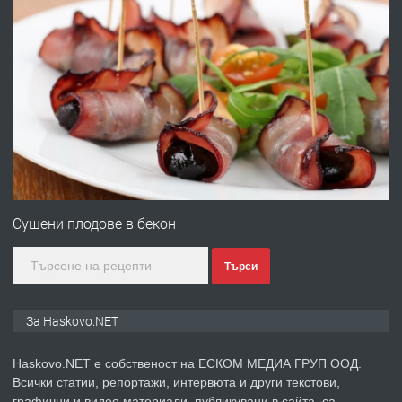
ХАСКОВО
преди 3 дни
ПРЕДЛАГА
Давам гараж под наем
преди 4 дни
ПРЕДЛАГА
№4120 Магазин/Офис под наем в кв.
Любен Каравелов, Хасково-близо до
Сушени плодове в бекон
градската градина!
Търси
преди 4 дни
ПРЕДЛАГА
ПРОСТОРЕН ТРИСТАЕН
За Haskovo.NET
АПАРТАМЕНТ В НОВА СГРАДА КВ.
КУБА
Haskovo.NET е собственост на ЕСКОМ МЕДИА ГРУП ООД.
Всички статии, репортажи, интервюта и други текстови,
преди 4 дни
графични и видео материали, публикувани в сайта, са