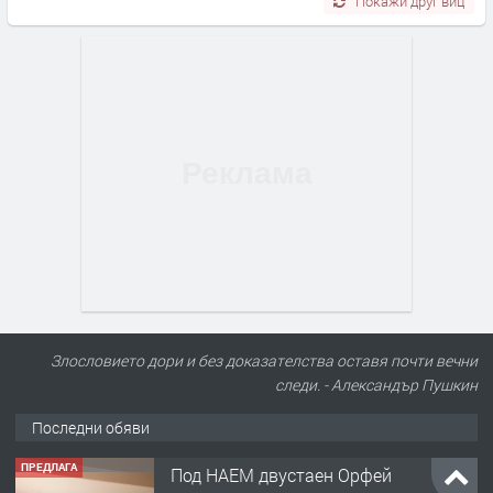
Покажи друг виц
Злословието дори и без доказателства оставя почти вечни
следи. - Александър Пушкин
Последни обяви
ПРЕДЛАГА
Под НАЕМ двустаен Орфей