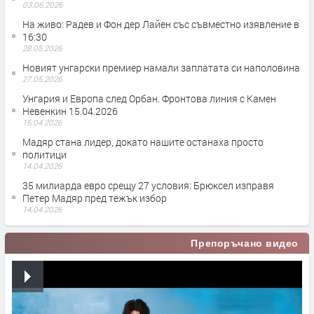
03.06.2026
На живо: Радев и Фон дер Лайен със съвместно изявление в
16:30
28.05.2026
Новият унгарски премиер намали заплатата си наполовина
27.05.2026
Унгария и Европа след Орбан. Фронтова линия с Камен
Невенкин 15.04.2026
16.04.2026
Мадяр стана лидер, докато нашите останаха просто
политици
14.04.2026
35 милиарда евро срещу 27 условия: Брюксел изправя
Петер Мадяр пред тежък избор
14.04.2026
Препоръчано видео