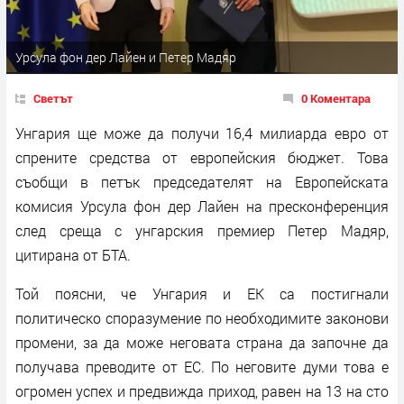
Урсула фон дер Лайен и Петер Мадяр
Светът
0 Коментара
Унгария ще може да получи 16,4 милиарда евро от
спрените средства от европейския бюджет. Това
съобщи в петък председателят на Европейската
комисия Урсула фон дер Лайен на пресконференция
след среща с унгарския премиер Петер Мадяр,
цитирана от БТА.
Той поясни, че Унгария и ЕК са постигнали
политическо споразумение по необходимите законови
промени, за да може неговата страна да започне да
получава преводите от ЕС. По неговите думи това е
огромен успех и предвижда приход, равен на 13 на сто