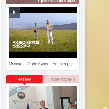
Препоръчано видео
Музика – Любо Киров - Ново сърце
Четени
Коментирани