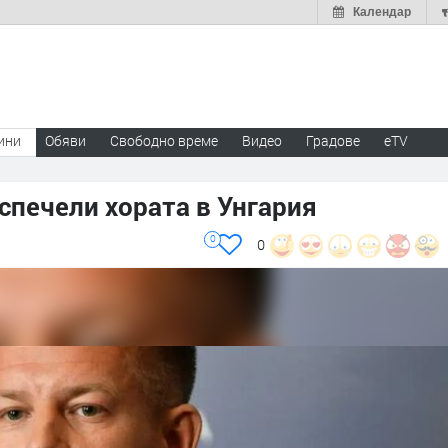
Календар
ини
Обяви
Свободно време
Видео
Градове
eTV
 спечели хората в Унгария
0
0