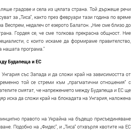
ляше градове и села из цялата страна. Той държеше речи
ват за „Тиса“, както през февруари тази година по време
на Веспрем, недалеч от езерото Балатон. „Ние сме близо до
трана. Гордея се, че сме толкова прекрасна общност. Ние
ециалисти, с които искаме да формираме правителство,
на нашата програма."
ду Будапеща и ЕС
 Унгария със Запада и да сложи край на зависимостта от
временно той се стреми към „прагматични отношения“ с
ателите смятат, че напрежението между Будапеща и ЕС ще
дяр иска да сложи край на блокадата на Унгария, наложена
принципно правото на Украйна на бъдещо присъединяване
ване. Подобно на „Фидес“, и „Тиса“ отхвърля квотите на ЕС