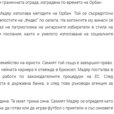
и граничната ограда, изградена по времето на Орбан.
адяр използва методите на Орбан. Той се съсредоточи
репостите на „Фидес“ по селата. На митингите му винаги се
з на патриотизма на унгарските избиратели в стила на
и послания, както и умелото използване на социалните
 семейство на юристи. Самият той също е завършил право.
о нейната кариера я отвежда в Брюксел, Мадяр постъпва в
 работи по законодателните процедури на ЕС. След
та в държавна банка, а след това ръководи агенция за
дина. Те имат трима сина. Самият Мадяр се определя като
ча да готви или да играе футбол с приятели и със синовете