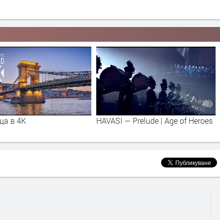
ща в 4K
HAVASI — Prelude | Age of Heroes