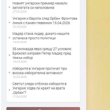
Новият унгарски премиер намали
заплатата си наполовина
27.05.2026
Унгария и Европа след Орбан. Фронтова
линия с Камен Невенкин 15.04.2026
16.04.2026
Мадяр стана лидер, докато нашите
останаха просто политици
14.04.2026
35 милиарда евро срещу 27 условия:
Брюксел изправя Петер Мадяр пред
тежък избор
14.04.2026
Изборите в Унгария протичат при
висока избирателна активност
12.04.2026
Светът следи отблизо изборите в
Унгария: Идва ли краят на ерата
„Орбан“?
11.04.2026