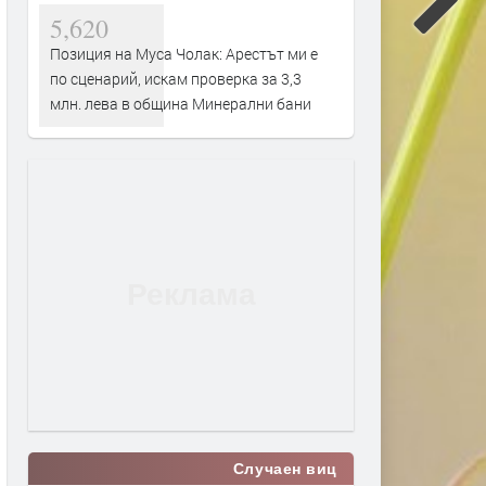
5,620
Позиция на Муса Чолак: Арестът ми е
по сценарий, искам проверка за 3,3
млн. лева в община Минерални бани
Случаен виц