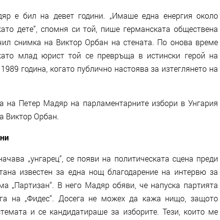
яр е бил на девет години. „Имаше една енергия около
ато дете“, спомня си той, пише германската обществена
ачил снимка на Виктор Орбан на стената. По онова време
като млад юрист той се превръща в истински герой на
1989 година, когато публично настоява за изтеглянето на
ата на Петер Мадяр на парламентарните избори в Унгария
на Виктор Орбан.
ини
ачава „унгарец“, се появи на политическата сцена преди
стана известен за една нощ благодарение на интервю за
а „Партизан“. В него Мадяр обяви, че напуска партията
ъга на „Фидес“. Досега не можех да кажа нищо, защото
темата и се кандидатираше за изборите. Тези, които ме