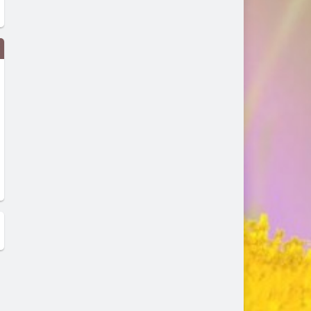
Смелата битка на един
Будапеща в 4K
унгарски кмет