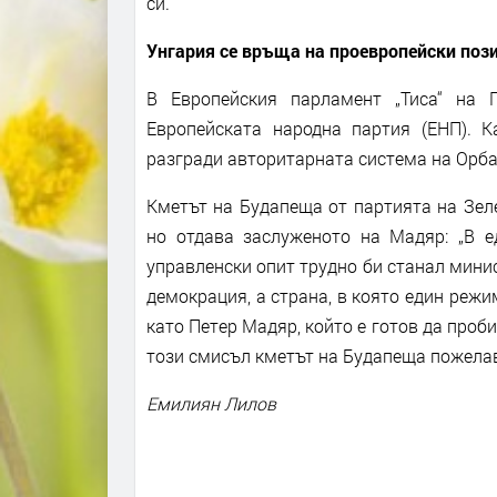
си.
Унгария се връща на проевропейски поз
В Европейския парламент „Тиса“ на 
Европейската народна партия (ЕНП). 
разгради авторитарната система на Орба
Кметът на Будапеща от партията на Зел
но отдава заслуженото на Мадяр: „В е
управленски опит трудно би станал минис
демокрация, а страна, в която един режи
като Петер Мадяр, който е готов да проби
този смисъл кметът на Будапеща пожелав
Емилиян Лилов