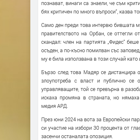
познават, винаги са знаели, че съм крит
бях критичен по много въпроси“, казва т
Само ден преди това интервю бившата м
правителството на Орбан, се оттегли о
скандал: член на партията „Фидес“ беше
осъден, а по-късно помилван със заповед
му е била използвана в този случай като
Бързо след това Мадяр се дистанцира о
злоупотреба с власт и публично се о
управляващите, той се превърна в разобл
искаха промяна в страната, но нямаха
медия АРД.
През юни 2024 на вота за Европейски пар
си участие на избори 30 процента от гла
засенчи останалата опозиция.