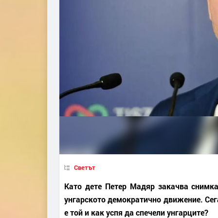
Светът
Като дете Петер Мадяр закачва снимка 
унгарското демократично движение. Сег
е той и как успя да спечели унгарците?