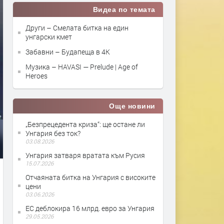
Видеа по темата
Други – Смелата битка на един
унгарски кмет
Забавни – Будапеща в 4K
Музика – HAVASI — Prelude | Age of
Heroes
Още новини
„Безпрецедента криза“: ще остане ли
Унгария без ток?
03.08.2026
Унгария затваря вратата към Русия
15.07.2026
Отчаяната битка на Унгария с високите
цени
03.06.2026
ЕС деблокира 16 млрд. евро за Унгария
29.05.2026