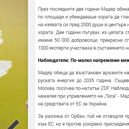
През последните две години Мадяр обика
по площади и убеждаваше хората да гласу
на изявата си пред 2000 души в центъра 
хората. Две години пътувах из цялата с
имаме 50 000 доброволци, прекрасни сп
1000 експерти участваха в съставянето 
Наблюдатели: По-малко напрежение меж
Мадяр обеща да възстанови връзките на
руската енергия до 2035 година. Съще
Москва, посочва по-нататък ZDF. Наблюд
намалее при управлението на „Тиса“ - Ма
на средствата от ЕС за Украйна.
За разлика от Орбан, той не отхвърля 
към ЕС, но е против ускорено присъединя