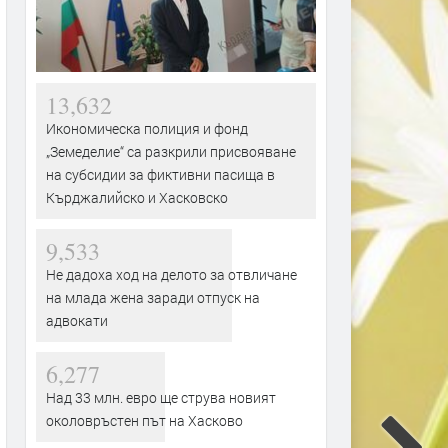
13,632
Икономическа полиция и фонд
„Земеделие“ са разкрили присвояване
на субсидии за фиктивни пасища в
Кърджалийско и Хасковско
9,533
Не дадоха ход на делото за отвличане
на млада жена заради отпуск на
адвокати
6,277
Над 33 млн. евро ще струва новият
околовръстен път на Хасково