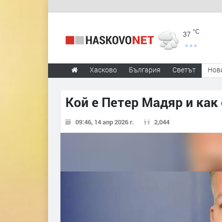
°C
37
Хасково
България
Светът
Нов
Кой е Петер Мадяр и как
09:46, 14 апр 2026 г.
2,044