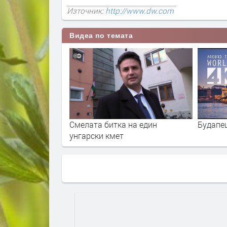
Източник:
http://www.dw.com
Видеа по темата
e | Age of Heroes
Смелата битка на един
Будапе
унгарски кмет