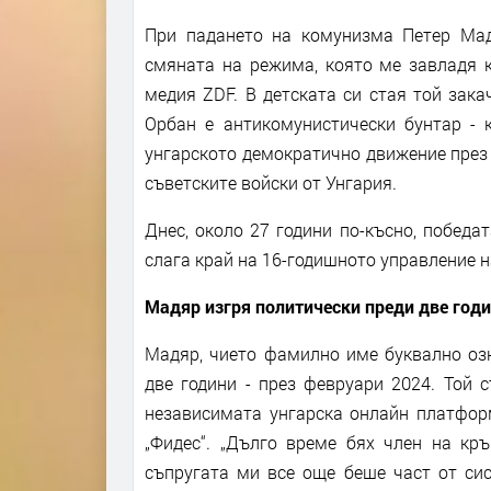
При падането на комунизма Петер Мад
смяната на режима, която ме завладя к
медия ZDF. В детската си стая той зак
Орбан е антикомунистически бунтар - 
унгарското демократично движение през 
съветските войски от Унгария.
Днес, около 27 години по-късно, побед
слага край на 16-годишното управление 
Мадяр изгря политически преди две год
Мадяр, чието фамилно име буквално озн
две години - през февруари 2024. Той 
независимата унгарска онлайн платформ
„Фидес“. „Дълго време бях член на кр
съпругата ми все още беше част от сис