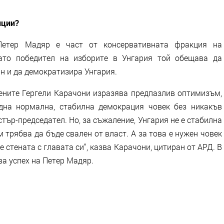
иции?
Петер Мадяр е част от консервативната фракция на
Като победител на изборите в Унгария той обещава да
н и да демократизира Унгария.
ените Гергели Карачони изразява предпазлив оптимизъм,
дна нормална, стабилна демокрация човек без никакъв
тър-председател. Но, за съжаление, Унгария не е стабилна
м трябва да бъде свален от власт. А за това е нужен човек
е стената с главата си“, казва Карачони, цитиран от АРД. В
а успех на Петер Мадяр.