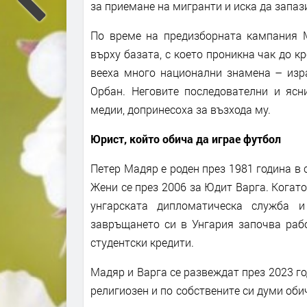
за приемане на мигранти и иска да запаз
По време на предизборната кампания М
върху базата, с което проникна чак до к
вееха много национални знамена – изра
Орбан. Неговите последователни и ясн
медии, допринесоха за възхода му.
Юрист, който обича да играе футбол
Петер Мадяр е роден през 1981 година в
Жени се през 2006 за Юдит Варга. Когат
унгарската дипломатическа служба и
завръщането си в Унгария започва рабо
студентски кредити.
Мадяр и Варга се развеждат през 2023 го
религиозен и по собствените си думи оби