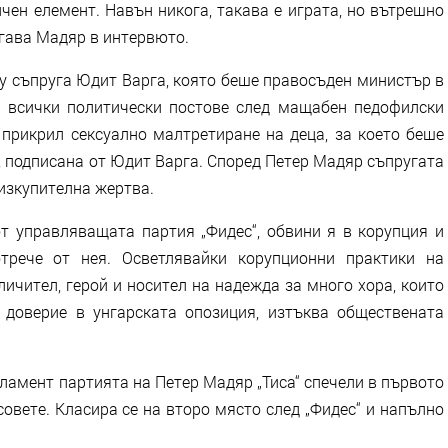
ичен елемент. Навън никога, такава е играта, но вътрешно
огава Мадяр в интервюто.
у съпруга Юдит Варга, която беше правосъден министър в
т всички политически постове след мащабен педофилски
 прикрил сексуално малтретиране на деца, за което беше
, подписана от Юдит Варга. Според Петер Мадяр съпругата
 изкупителна жертва.
т управляващата партия „Фидес“, обвини я в корупция и
трече от нея. Осветлявайки корупционни практики на
ичител, герой и носител на надежда за много хора, които
 доверие в унгарската опозиция, изтъква обществената
ламент партията на Петер Мадяр „Тиса“ спечели в първото
совете. Класира се на второ място след „Фидес“ и напълно