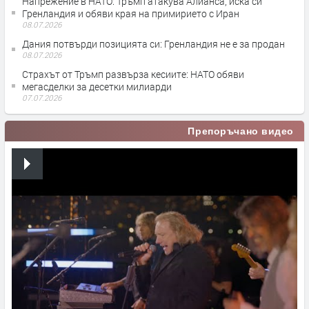
Напрежение в НАТО: Тръмп атакува Алианса, иска си
Гренландия и обяви края на примирието с Иран
08.07.2026
Дания потвърди позицията си: Гренландия не е за продан
08.07.2026
Страхът от Тръмп развърза кесиите: НАТО обяви
мегасделки за десетки милиарди
07.07.2026
Препоръчано видео