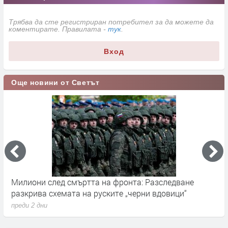
Трябва да сте регистриран потребител за да можете да
коментирате. Правилата -
тук
.
Вход
Още новини от Светът
Милиони след смъртта на фронта: Разследване
Г
разкрива схемата на руските „черни вдовици“
в
преди 2 дни
п