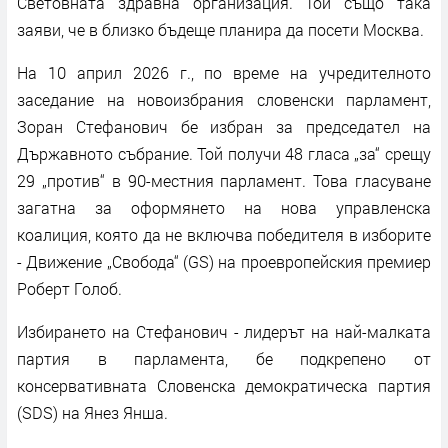
Световната здравна организация. Той също така
заяви, че в близко бъдеще планира да посети Москва.
На 10 април 2026 г., по време на учредителното
заседание на новоизбрания словенски парламент,
Зоран Стефанович бе избран за председател на
Държавното събрание. Той получи 48 гласа „за“ срещу
29 „против“ в 90-местния парламент. Това гласуване
загатна за оформянето на нова управленска
коалиция, която да не включва победителя в изборите
- Движение „Свобода“ (GS) на проевропейския премиер
Роберт Голоб.
Избирането на Стефанович - лидерът на най-малката
партия в парламента, бе подкрепено от
консервативната Словенска демократическа партия
(SDS) на Янез Янша.