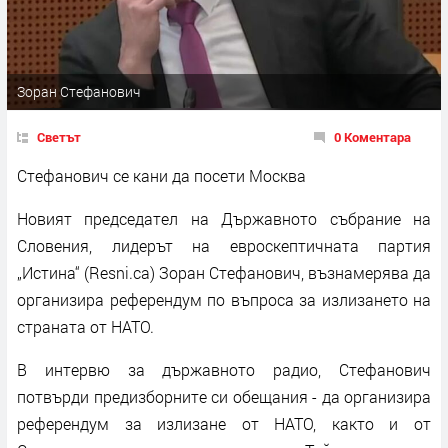
Зоран Стефанович
Светът
0 Коментара
Стефанович се кани да посети Москва
Новият председател на Държавното събрание на
Словения, лидерът на евроскептичната партия
„Истина“ (Resni.ca) Зоран Стефанович, възнамерява да
организира референдум по въпроса за излизането на
страната от НАТО.
В интервю за държавното радио, Стефанович
потвърди предизборните си обещания - да организира
референдум за излизане от НАТО, както и от