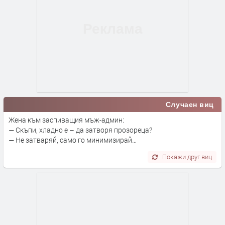
Случаен виц
Жена към заспиващия мъж-админ:
— Скъпи, хладно е – да затворя прозореца?
— Не затваряй, само го минимизирай…
Покажи друг виц