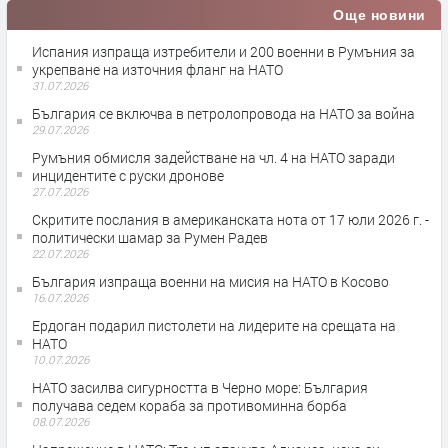
Още новини
Испания изпраща изтребители и 200 военни в Румъния за
укрепване на източния фланг на НАТО
31.07.2026
България се включва в петролопровода на НАТО за война
29.07.2026
Румъния обмисля задействане на чл. 4 на НАТО заради
инцидентите с руски дронове
27.07.2026
Скритите послания в американската нота от 17 юли 2026 г. -
политически шамар за Румен Радев
22.07.2026
България изпраща военни на мисия на НАТО в Косово
16.07.2026
Ердоган подарил пистолети на лидерите на срещата на
НАТО
10.07.2026
НАТО засилва сигурността в Черно море: България
получава седем кораба за противоминна борба
08.07.2026