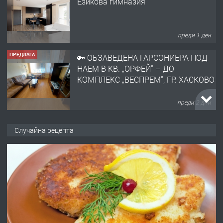
Езикова гимназия
преди 1 ден
ПРЕДЛАГА
🔑 ОБЗАВЕДЕНА ГАРСОНИЕРА ПОД
НАЕМ В КВ. „ОРФЕЙ“ – ДО
КОМПЛЕКС „ВЕСПРЕМ“, ГР. ХАСКОВО
преди 2 дни
ПРЕДЛАГА
НАПЪЛНО ОБЗАВЕДЕН И
Случайна рецепта
ОБОРУДВАН ТРИСТАЕН
АПАРТАМЕНТ В ЦЕНТЪРА НА ГР.
ХАСКОВО
преди 3 дни
ПРЕДЛАГА
Давам гараж под наем