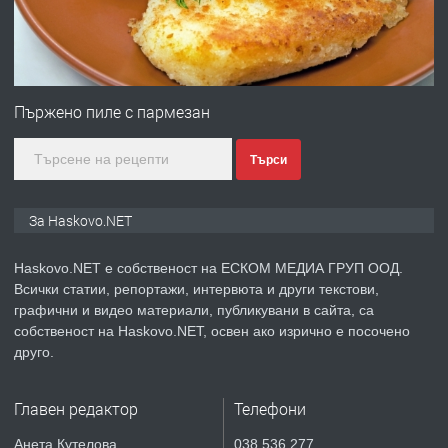
преди 3 дни
ПРЕДЛАГА
№4120 Магазин/Офис под наем в кв.
Любен Каравелов, Хасково-близо до
Пържено пиле с пармезан
градската градина!
Търси
преди 3 дни
ПРЕДЛАГА
ПРОСТОРЕН ТРИСТАЕН
За Haskovo.NET
АПАРТАМЕНТ В НОВА СГРАДА КВ.
КУБА
Haskovo.NET е собственост на ЕСКОМ МЕДИА ГРУП ООД.
Всички статии, репортажи, интервюта и други текстови,
преди 4 дни
графични и видео материали, публикувани в сайта, са
собственост на Haskovo.NET, освен ако изрично е посочено
ПРЕДЛАГА
Продавам парцел в гр. Хасково кв.
друго.
Хисаря до ток, вода,канализация,
асфалт 0889 537 426
Главен редактор
Телефони
преди 4 дни
Анета Кутелова
038 536 277