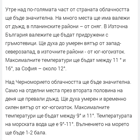
Утре над по-голямата част от страната облачността
ще бъде значителна. На много места ще има валежи
от дъжд, в планинските райони – от сняг. В Източна
България валежите ще бъдат придружени с
гръмотевици. Ще духа до умерен вятър от запад-
северозапад, в източните райони - от юг-югоизток.
Максималните температури ще бъдат между 11 ° и
16°, за София – около 12°.
Над Черноморието облачността ще бъде значителна.
Само на отделни места през втората половина на
деня ще превали дъжд. Ще духа умерен и временно
силен вятър от юг-югоизток. Максималните
температури ще бъдат между 9° и 11°. Температурата
на морската вода ще е 9°-11°. Вълнението на морето
ще бъде 1-2 бала.