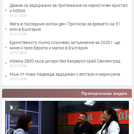
Двама са задържани за притежание на наркотичен кристал
и MDMA
31.07.2026
Жега в последния юлски ден: Прогноза за времето на 31
юли в България
31.07.2026
Единственото пълно слънчево затъмнение за 2026 г. ще
мине и през Европа и малко в България
30.07.2026
Иззеха 2800 къса цигари без бандерол край Свиленград
30.07.2026
Мъж от Нова Надежда задържан с екстази и марихуана
30.07.2026
Препоръчано видео