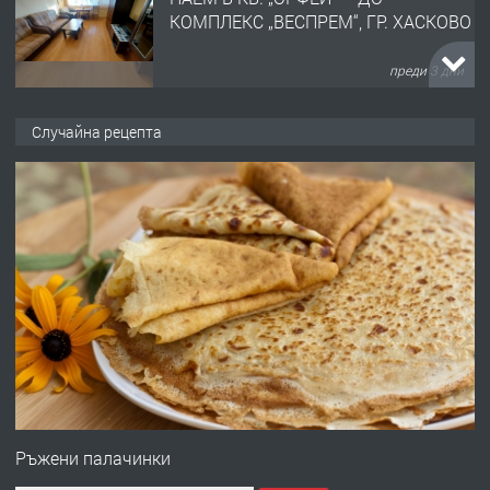
КОМПЛЕКС „ВЕСПРЕМ“, ГР. ХАСКОВО
преди 3 дни
ПРЕДЛАГА
НАПЪЛНО ОБЗАВЕДЕН И
Случайна рецепта
ОБОРУДВАН ТРИСТАЕН
АПАРТАМЕНТ В ЦЕНТЪРА НА ГР.
ХАСКОВО
преди 4 дни
ПРЕДЛАГА
Давам гараж под наем
преди 4 дни
ПРЕДЛАГА
№4120 Магазин/Офис под наем в кв.
Любен Каравелов, Хасково-близо до
Ръжени палачинки
градската градина!