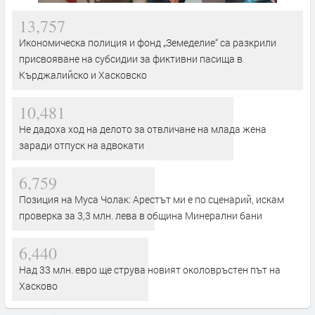
13,757
Икономическа полиция и фонд „Земеделие“ са разкрили
присвояване на субсидии за фиктивни пасища в
Кърджалийско и Хасковско
10,481
Не дадоха ход на делото за отвличане на млада жена
заради отпуск на адвокати
6,759
Позиция на Муса Чолак: Арестът ми е по сценарий, искам
проверка за 3,3 млн. лева в община Минерални бани
6,440
Над 33 млн. евро ще струва новият околовръстен път на
Хасково