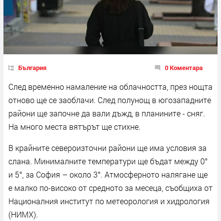
България
0 Коментара
След временно намаление на облачността, през нощта
отново ще се заоблачи. След полунощ в югозападните
райони ще започне да вали дъжд, в планините - сняг.
На много места вятърът ще стихне.
В крайните североизточни райони ще има условия за
слана. Минималните температури ще бъдат между 0°
и 5°, за София – около 3°. Атмосферното налягане ще
е малко по-високо от средното за месеца, съобщиха от
Националния институт по метеорология и хидрология
(НИМХ).