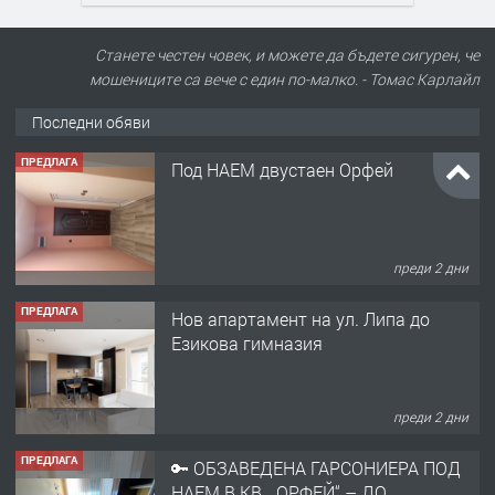
Станете честен човек, и можете да бъдете сигурен, че
мошениците са вече с един по-малко. - Томас Карлайл
Последни обяви
ПРЕДЛАГА
Под НАЕМ двустаен Орфей
преди 2 дни
ПРЕДЛАГА
Нов апартамент на ул. Липа до
Езикова гимназия
преди 2 дни
ПРЕДЛАГА
🔑 ОБЗАВЕДЕНА ГАРСОНИЕРА ПОД
НАЕМ В КВ. „ОРФЕЙ“ – ДО