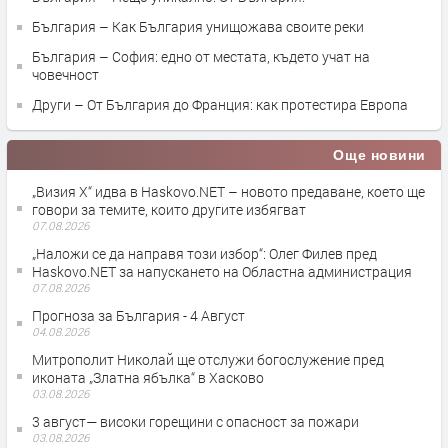
България – Как България унищожава своите реки
България – София: едно от местата, където учат на
човечност
Други – От България до Франция: как протестира Европа
Още новини
„Визия Х“ идва в Haskovo.NET – новото предаване, което ще
говори за темите, които другите избягват
07.08.2026
„Наложи се да направя този избор“: Олег Филев пред
Haskovo.NET за напускането на Областна администрация
07.08.2026
Прогноза за България - 4 Август
04.08.2026
Митрополит Николай ще отслужи богослужение пред
иконата „Златна ябълка“ в Хасково
03.08.2026
3 август— високи горещини с опасност за пожари
03.08.2026