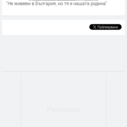
"Не живеем в България, но тя е нашата родина"
З
р