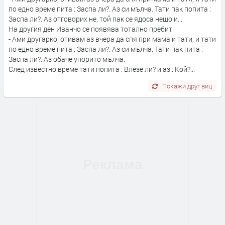
по едно време пита : Заспа ли?. Аз си мълча. Тати пак попита :
Заспа ли?. Аз отговорих не, той пак се ядоса нещо и...
На другия ден Иванчо се появява тотално пребит:
- Ами другарко, отивам аз вчера да спя при мама и тати, и тати
по едно време пита : Заспа ли?. Аз си мълча. Тати пак пита :
Заспа ли?. Аз обаче упорито мълча.
След известно време тати попита : Влезе ли? и аз : Кой?...
Покажи друг виц