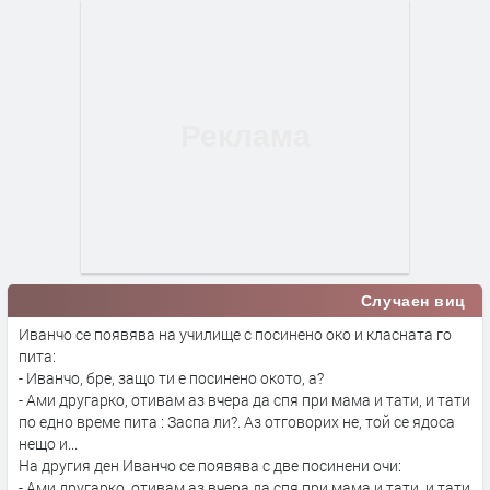
Случаен виц
Иванчо се появява на училище с посинено око и класната го
пита:
- Иванчо, бре, защо ти е посинено окото, а?
- Ами другарко, отивам аз вчера да спя при мама и тати, и тати
по едно време пита : Заспа ли?. Аз отговорих не, той се ядоса
нещо и...
На другия ден Иванчо се появява с две посинени очи:
- Ами другарко, отивам аз вчера да спя при мама и тати, и тати