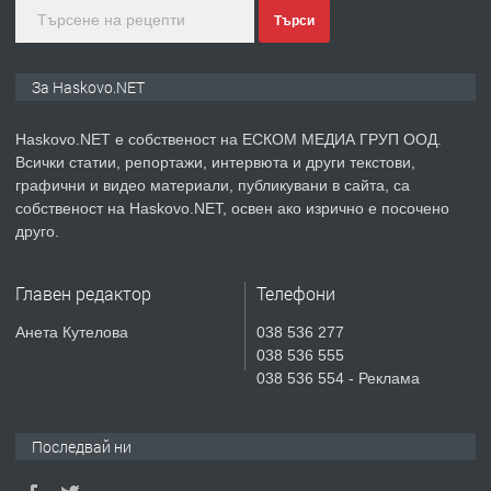
Търси
преди 4 дни
ПРЕДЛАГА
ПРОСТОРЕН ТРИСТАЕН
За Haskovo.NET
АПАРТАМЕНТ В НОВА СГРАДА КВ.
КУБА
Haskovo.NET е собственост на ЕСКОМ МЕДИА ГРУП ООД.
Всички статии, репортажи, интервюта и други текстови,
преди 5 дни
графични и видео материали, публикувани в сайта, са
собственост на Haskovo.NET, освен ако изрично е посочено
ПРЕДЛАГА
Продавам парцел в гр. Хасково кв.
друго.
Хисаря до ток, вода,канализация,
асфалт 0889 537 426
Главен редактор
Телефони
преди 5 дни
Анета Кутелова
038 536 277
038 536 555
ПРЕДЛАГА
СГЛОБЯВАНЕ НА МЕБЕЛИ.
038 536 554 - Реклама
Последвай ни
преди 5 дни