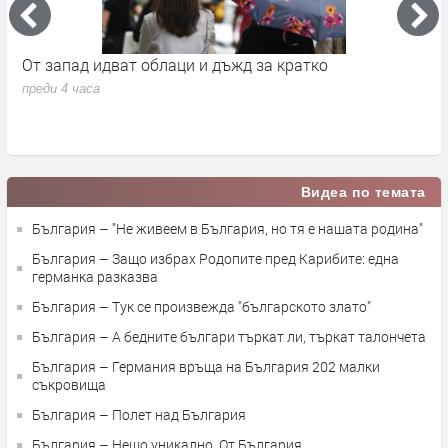
а
От запад идват облаци и дъжд за кратко
П
в
преди 4 часа
п
Видеа по темата
България – "Не живеем в България, но тя е нашата родина"
България – Защо избрах Родопите пред Карибите: една
германка разказва
България – Тук се произвежда "българското злато"
България – А бедните българи търкат ли, търкат талончета
България – Германия връща на България 202 малки
съкровища
България – Полет над България
България – Нещо уникално. От България.