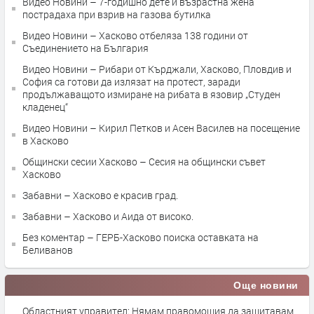
Видео Новини – 7-годишно дете и възрастна жена
пострадаха при взрив на газова бутилка
Видео Новини – Хасково отбеляза 138 години от
Съединението на България
Видео Новини – Рибари от Кърджали, Хасково, Пловдив и
София са готови да излязат на протест, заради
продължаващото измиране на рибата в язовир „Студен
кладенец“
Видео Новини – Кирил Петков и Асен Василев на посещение
в Хасково
Общински сесии Хасково – Сесия на общински съвет
Хасково
Забавни – Хасково е красив град.
Забавни – Хасково и Аида от високо.
Без коментар – ГЕРБ-Хасково поиска оставката на
Беливанов
Още новини
Областният управител: Нямам правомощия да защитавам