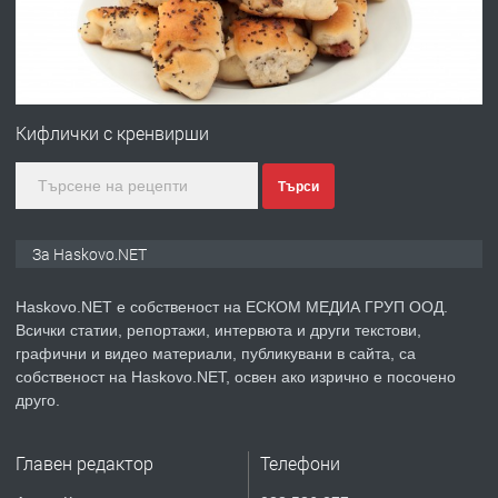
преди 2 дни
ПРЕДЛАГА
ПРОСТОРЕН ТРИСТАЕН
АПАРТАМЕНТ В НОВА СГРАДА КВ.
Кифлички с кренвирши
КУБА
Търси
преди 3 дни
ПРЕДЛАГА
Продавам парцел в гр. Хасково кв.
За Haskovo.NET
Хисаря до ток, вода,канализация,
асфалт 0889 537 426
Haskovo.NET е собственост на ЕСКОМ МЕДИА ГРУП ООД.
Всички статии, репортажи, интервюта и други текстови,
преди 3 дни
графични и видео материали, публикувани в сайта, са
собственост на Haskovo.NET, освен ако изрично е посочено
ПРЕДЛАГА
СГЛОБЯВАНЕ НА МЕБЕЛИ.
друго.
Главен редактор
Телефони
преди 3 дни