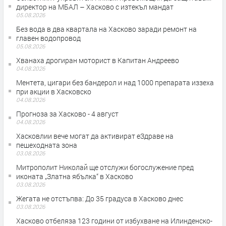
директор на МБАЛ – Хасково с изтекъл мандат
05.08.2026
Без вода в два квартала на Хасково заради ремонт на
главен водопровод
05.08.2026
Хванаха дрогиран моторист в Капитан Андреево
04.08.2026
Ментета, цигари без бандерол и над 1000 препарата иззеха
при акции в Хасковско
04.08.2026
Прогноза за Хасково - 4 август
04.08.2026
Хасковлии вече могат да активират еЗдраве на
пешеходната зона
03.08.2026
Митрополит Николай ще отслужи богослужение пред
иконата „Златна ябълка“ в Хасково
03.08.2026
Жегата не отстъпва: До 35 градуса в Хасково днес
03.08.2026
Хасково отбеляза 123 години от избухване на Илинденско-