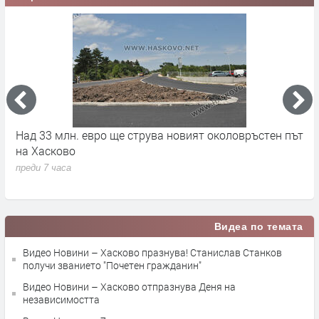
ът
Свиленград получава над 1,1 млн. евро за
С
почистване и укрепване на река Марица
п
п
преди 7 часа
п
Видеа по темата
Видео Новини – Хасково празнува! Станислав Станков
получи званието "Почетен гражданин"
Видео Новини – Хасково отпразнува Деня на
независимостта