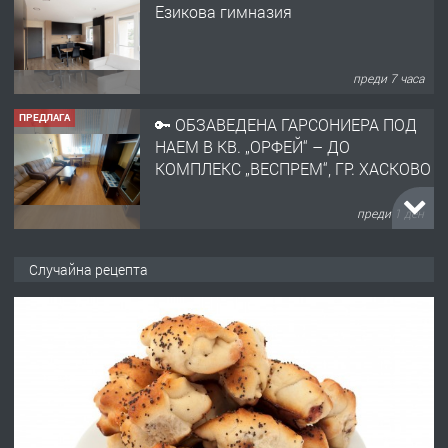
НАЕМ В КВ. „ОРФЕЙ“ – ДО
КОМПЛЕКС „ВЕСПРЕМ“, ГР. ХАСКОВО
преди 1 ден
ПРЕДЛАГА
НАПЪЛНО ОБЗАВЕДЕН И
ОБОРУДВАН ТРИСТАЕН
АПАРТАМЕНТ В ЦЕНТЪРА НА ГР.
ХАСКОВО
преди 2 дни
ПРЕДЛАГА
Давам гараж под наем
Случайна рецепта
преди 2 дни
ПРЕДЛАГА
№4120 Магазин/Офис под наем в кв.
Любен Каравелов, Хасково-близо до
градската градина!