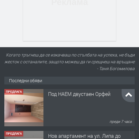
Когато тръгнеш да се изкачваш по стълбата на успеха, не бъди
жесток с останалите, защото можеш да ги срещнеш на връщане
- Таня Богомилова
Последни обяви
ПРЕДЛАГА
Нов апартамент на ул. Липа до
Езикова гимназия
преди 7 часа
ПРЕДЛАГА
🔑 ОБЗАВЕДЕНА ГАРСОНИЕРА ПОД