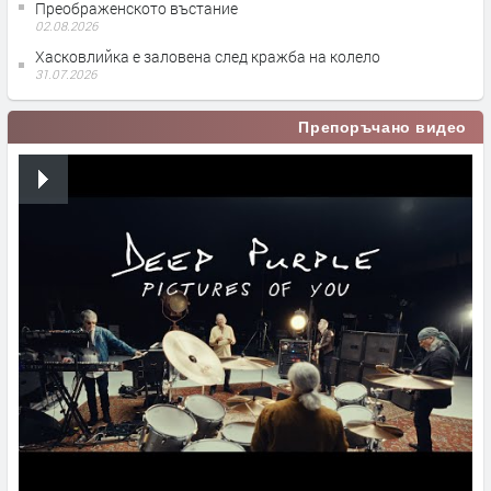
Преображенското въстание
02.08.2026
Хасковлийка е заловена след кражба на колело
31.07.2026
Препоръчано видео