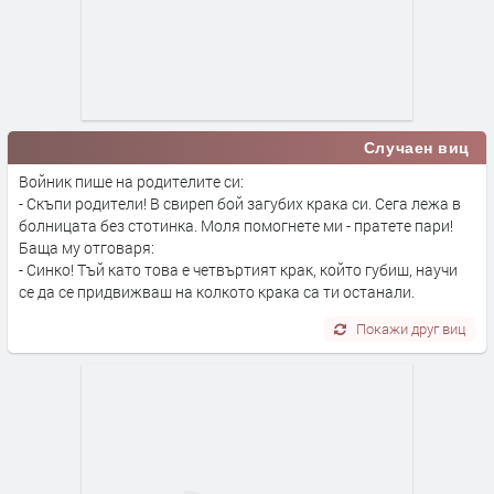
Случаен виц
Войник пише на родителите си:
- Скъпи родители! В свиреп бой загубих крака си. Сега лежа в
болницата без стотинка. Моля помогнете ми - пратете пари!
Баща му отговаря:
- Синко! Тъй като това е четвъртият крак, който губиш, научи
се да се придвижваш на колкото крака са ти останали.
Покажи друг виц