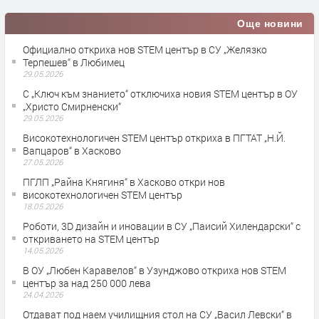
Още новини
Официално откриха нов STEM център в СУ „Желязко
Терпешев“ в Любимец
29.05.2026
С „Ключ към знанието“ отключиха новия STEM център в ОУ
„Христо Смирненски“
29.05.2026
Високотехнологичен STEM център откриха в ПГТАТ „Н.Й.
Вапцаров“ в Хасково
27.05.2026
ПГЛП „Райна Княгиня“ в Хасково откри нов
високотехнологичен STEM център
18.05.2026
Роботи, 3D дизайн и иновации в СУ „Паисий Хилендарски“ с
откриването на STEM център
14.05.2026
В ОУ „Любен Каравелов“ в Узунджово откриха нов STEM
център за над 250 000 лева
24.04.2026
Отдават под наем училищния стол на СУ „Васил Левски“ в