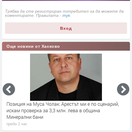
Трябва да сте регистриран потребител за да можете да
коментирате. Правилата -
тук
.
Вход
Още новини от Хасково
Позиция на Муса Чолак: Арестът ми е по сценарий,
Р
искам проверка за 3,3 млн. лева в община
п
Минерални бани
п
преди 1 час