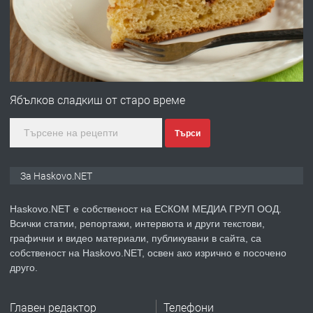
градската градина!
преди 3 дни
ПРЕДЛАГА
ПРОСТОРЕН ТРИСТАЕН
АПАРТАМЕНТ В НОВА СГРАДА КВ.
Ябълков сладкиш от старо време
КУБА
Търси
преди 4 дни
ПРЕДЛАГА
Продавам парцел в гр. Хасково кв.
За Haskovo.NET
Хисаря до ток, вода,канализация,
асфалт 0889 537 426
Haskovo.NET е собственост на ЕСКОМ МЕДИА ГРУП ООД.
Всички статии, репортажи, интервюта и други текстови,
преди 4 дни
графични и видео материали, публикувани в сайта, са
собственост на Haskovo.NET, освен ако изрично е посочено
ПРЕДЛАГА
СГЛОБЯВАНЕ НА МЕБЕЛИ.
друго.
Главен редактор
Телефони