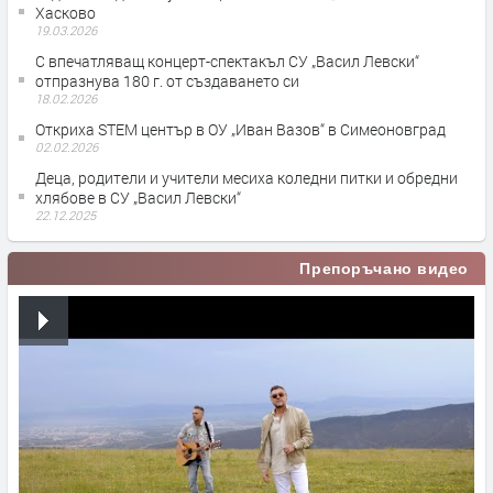
Хасково
19.03.2026
С впечатляващ концерт-спектакъл СУ „Васил Левски“
отпразнува 180 г. от създаването си
18.02.2026
Откриха STEM център в ОУ „Иван Вазов“ в Симеоновград
02.02.2026
Деца, родители и учители месиха коледни питки и обредни
хлябове в СУ „Васил Левски“
22.12.2025
Препоръчано видео