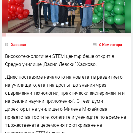
Хасково
0 Коментара
Високотехнологичен STEM център беше открит в
Средно училище „Васил Левски“ Хасково.
„Днес поставяме началото на нов етап в развитието
на училището, етап на достъп до знания чрез
съвременни технологии, практически експерименти и
на реални научни приложения“. С тези думи
директорът на училището Милена Михайлова
приветства гостите, колегите и учениците по време на
тържествената церемония по откриване на
иновативния STEM център.