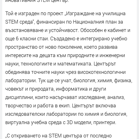
Той е изграден по проект „Изграждане на училищна
STEM среда“, финансиран по Националния план за
възстановяване и устойчивост. Обособен е кабинет и
още 6 класни стаи. Създадено е интегрирано учебно
пространство от ново поколение, което развива
интересите на децата към природните и инженерни
науки, технологиите и математиката. Центърът
обединява точните науки чрез високотехнологични
лаборатории. Тук ще се учат, биология, химия, физика,
човекът и природата, информатика и други
дисциплини, които насърчават изследване, анализ,
творчество и работа в екип. Центърът включва
изследователски лаборатории по химия и биология,
виртуална учебна среда с 3D модели, принтери.
„С откриването на STEM центъра от последно