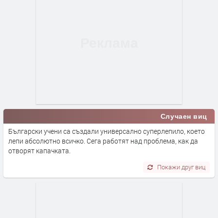
Случаен виц
Български учени са създали универсално суперлепило, което
лепи абсолютно всичко. Сега работят над проблема, как да
отворят капачката.
Покажи друг виц