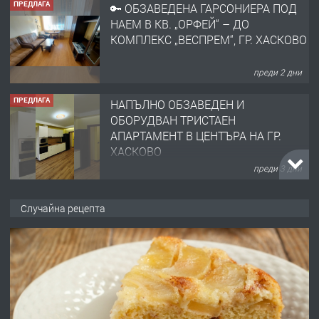
ПРЕДЛАГА
🔑 ОБЗАВЕДЕНА ГАРСОНИЕРА ПОД
НАЕМ В КВ. „ОРФЕЙ“ – ДО
КОМПЛЕКС „ВЕСПРЕМ“, ГР. ХАСКОВО
преди 2 дни
ПРЕДЛАГА
НАПЪЛНО ОБЗАВЕДЕН И
ОБОРУДВАН ТРИСТАЕН
АПАРТАМЕНТ В ЦЕНТЪРА НА ГР.
ХАСКОВО
преди 3 дни
ПРЕДЛАГА
Давам гараж под наем
Случайна рецепта
преди 3 дни
ПРЕДЛАГА
№4120 Магазин/Офис под наем в кв.
Любен Каравелов, Хасково-близо до