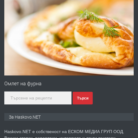
АПАРТАМЕНТ В ЦЕНТЪРА НА ГР.
ХАСКОВО
преди 4 дни
ПРЕДЛАГА
Давам гараж под наем
преди 5 дни
ПРЕДЛАГА
№4120 Магазин/Офис под наем в кв.
Любен Каравелов, Хасково-близо до
Омлет на фурна
градската градина!
Търси
преди 5 дни
ПРЕДЛАГА
ПРОСТОРЕН ТРИСТАЕН
За Haskovo.NET
АПАРТАМЕНТ В НОВА СГРАДА КВ.
КУБА
Haskovo.NET е собственост на ЕСКОМ МЕДИА ГРУП ООД.
Всички статии, репортажи, интервюта и други текстови,