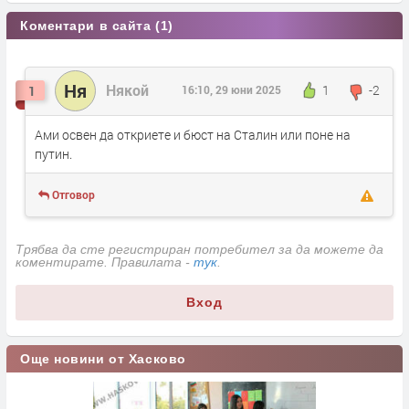
Коментари в сайта (1)
Ня
Някой
1
-2
1
16:10, 29 юни 2025
Ами освен да откриете и бюст на Сталин или поне на
путин.
Отговор
Трябва да сте регистриран потребител за да можете да
коментирате. Правилата -
тук
.
Вход
Още новини от Хасково