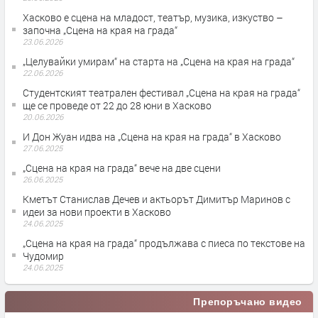
Хасково е сцена на младост, театър, музика, изкуство –
започна „Сцена на края на града“
23.06.2026
„Целувайки умирам“ на старта на „Сцена на края на града“
22.06.2026
Студентският театрален фестивал „Сцена на края на града“
ще се проведе от 22 до 28 юни в Хасково
20.06.2026
И Дон Жуан идва на „Сцена на края на града“ в Хасково
27.06.2025
„Сцена на края на града“ вече на две сцени
26.06.2025
Кметът Станислав Дечев и актьорът Димитър Маринов с
идеи за нови проекти в Хасково
24.06.2025
„Сцена на края на града“ продължава с пиеса по текстове на
Чудомир
24.06.2025
Препоръчано видео