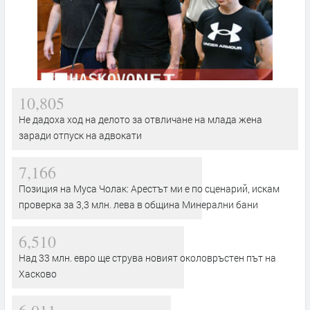
10,805
Не дадоха ход на делото за отвличане на млада жена
заради отпуск на адвокати
7,166
Позиция на Муса Чолак: Арестът ми е по сценарий, искам
проверка за 3,3 млн. лева в община Минерални бани
6,510
Над 33 млн. евро ще струва новият околовръстен път на
Хасково