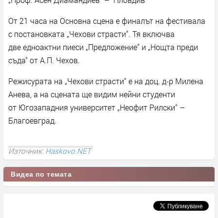
От 21 часа на Основна сцена е финалът на фестивала
с постановката „Чехови страсти“. Тя включва
две едноактни пиеси „Предложение“ и „Нощта преди
съда“ от А.П. Чехов.
Режисурата на „Чехови страсти“ е на доц. д-р Милена
Анева, а на сцената ще видим нейни студенти
от Югозападния университет „Неофит Рилски“ –
Благоевград.
Източник:
Haskovo.NET
Видеа по темата