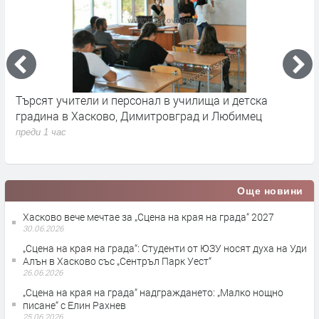
Търсят учители и персонал в училища и детска
П
градина в Хасково, Димитровград и Любимец
у
преди 1 час
п
Още новини
Хасково вече мечтае за „Сцена на края на града“ 2027
30.06.2026
„Сцена на края на града“: Студенти от ЮЗУ носят духа на Уди
Алън в Хасково със „Сентръл Парк Уест“
26.06.2026
„Сцена на края на града“ надграждането: „Малко нощно
писане“ с Елин Рахнев
25.06.2026