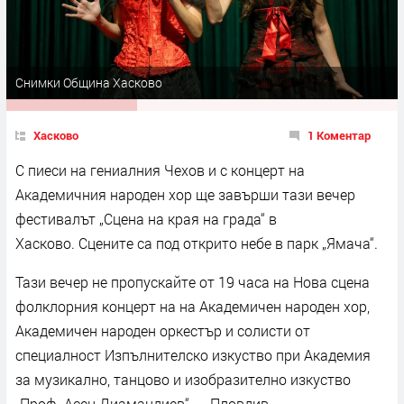
Снимки Община Хасково
Хасково
1 Коментар
С пиеси на гениалния Чехов и с концерт на
Академичния народен хор ще завърши тази вечер
фестивалът „Сцена на края на града“ в
Хасково. Сцените са под открито небе в парк „Ямача“.
Тази вечер не пропускайте от 19 часа на Нова сцена
фолклорния концерт на на Академичен народен хор,
Академичен народен оркестър и солисти от
специалност Изпълнителско изкуство при Академия
за музикално, танцово и изобразително изкуство
„Проф. Асен Диамандиев“ – Пловдив