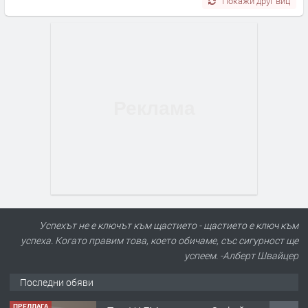
Покажи друг виц
Успехът не е ключът към щастието - щастието е ключ към
успеха. Когато правим това, което обичаме, със сигурност ще
успеем. -Алберт Швайцер
Последни обяви
ПРЕДЛАГА