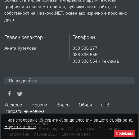
преди 5 дни
графични и видео материали, публикувани в сайта, са
собственост на Haskovo.NET, освен ако изрично е посочено
ПРЕДЛАГА
Продавам парцел в гр. Хасково кв.
друго.
Хисаря до ток, вода,канализация,
асфалт 0889 537 426
Главен редактор
Телефони
преди 5 дни
Анета Кутелова
038 536 277
038 536 555
ПРЕДЛАГА
СГЛОБЯВАНЕ НА МЕБЕЛИ.
038 536 554 - Реклама
Последвай ни
преди 5 дни
ПРЕДЛАГА
№4119 Едностаен обзаведен
Хасково
Новини
Видео
Обяви
еТВ
апартамент под наем в кв.
Изпрати ни новина
Училищни, гр. Хасково.
Ние използваме „бисквитки“, за да улесним вашето сърфиране.
© Copyright
Haskovo.NET
Научете повече
.
преди 6 дни
Пълна версия
Етичен кодекс
Общи условия
Поверителност
Приемам
За реклама
Избори 2026
Свържи се с нас