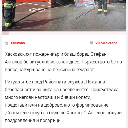
Хасково
2 Коментара
Хасковският пожарникар и бивш борец Стефан
Ангелов бе ритуално изкъпан днес. Тържеството бе по
повод навършване на пенсионна възраст.
Ритуалът бе пред Районната служба „Пожарна
безопасност и защита на населението“. Присъстваха
много негови настоящи и бивши колеги,
представители на доброволното формирование
„Спасителен клуб за бъдеще Хасково“. Ангелов получи
поздравления и подаръци.