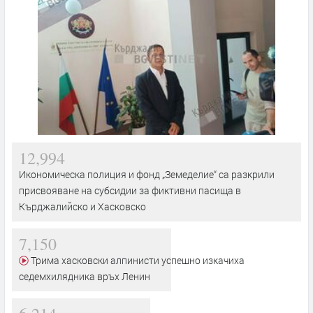
12,994
Икономическа полиция и фонд „Земеделие“ са разкрили
присвояване на субсидии за фиктивни пасища в
Кърджалийско и Хасковско
7,150
Трима хасковски алпинисти успешно изкачиха
седемхилядника връх Ленин