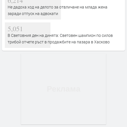
6,214
Не дадоха ход на делото за отвличане на млада жена
заради отпуск на адвокати
5,051
В Световния ден на динята: Световен шампион по силов
трибой отчете ръст в продажбите на пазара в Хасково