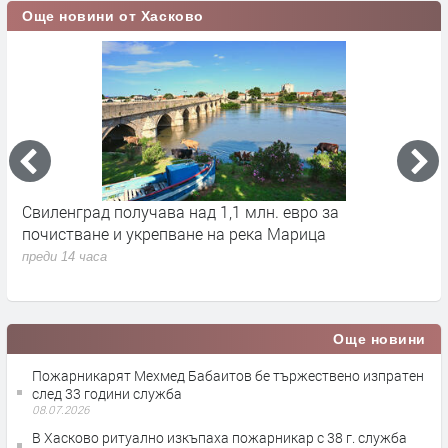
Още новини от Хасково
ът
Свиленград получава над 1,1 млн. евро за
С
почистване и укрепване на река Марица
п
п
преди 14 часа
п
Още новини
Пожарникарят Мехмед Бабаитов бе тържествено изпратен
след 33 години служба
08.07.2026
В Хасково ритуално изкъпаха пожарникар с 38 г. служба