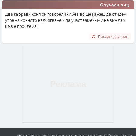
Случаен виц
Два кьорави коня си говорели:- Абе к’во ще кажеш да отидем
утре на конното надбягване и да участваме? - Ми не виждам
к’ъв е проблема!
Покажи друг виц
Не вървете след никого, вървете само след себе си. - Буда