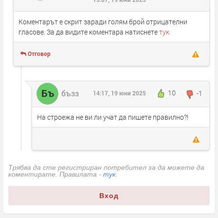
Коментарът е скрит заради голям брой отрицателни
гласове. За да видите коментара натиснете
тук
Отговор
Бъ
бъзз
10
-1
14:17, 19 юни 2025
На строежа не ви ли учат да пишете правилно?!
Трябва да сте регистриран потребител за да можете да
коментирате. Правилата -
тук
.
Вход