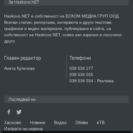
За Haskovo.NET
Хисаря до ток, вода,канализация,
асфалт 0889 537 426
Haskovo.NET е собственост на ЕСКОМ МЕДИА ГРУП ООД.
Всички статии, репортажи, интервюта и други текстови,
преди 3 дни
графични и видео материали, публикувани в сайта, са
собственост на Haskovo.NET, освен ако изрично е посочено
ПРЕДЛАГА
СГЛОБЯВАНЕ НА МЕБЕЛИ.
друго.
Главен редактор
Телефони
преди 3 дни
Анета Кутелова
038 536 277
038 536 555
ПРЕДЛАГА
№4119 Едностаен обзаведен
038 536 554 - Реклама
апартамент под наем в кв.
Училищни, гр. Хасково.
Последвай ни
преди 3 дни
ПРЕДЛАГА
Под НАЕМ двустаен Орфей
Хасково
Новини
Видео
Обяви
еТВ
Изпрати ни новина