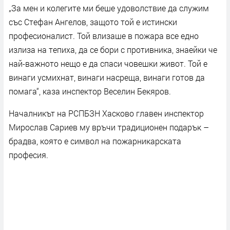
„За мен и колегите ми беше удоволствие да служим
със Стефан Ангелов, защото той е истински
професионалист. Той влизаше в пожара все едно
излиза на тепиха, да се бори с противника, знаейки че
най-важното нещо е да спаси човешки живот. Той е
винаги усмихнат, винаги насреща, винаги готов да
помага“, каза инспектор Веселин Бекяров.
Началникът на РСПБЗН Хасково главен инспектор
Мирослав Сариев му връчи традиционен подарък –
брадва, която е символ на пожарникарската
професия.