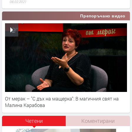
08.02.2021
Препоръчано видео
От мерак – "С дъх на мащерка“: В магичния свят на
Малина Карабова
Четени
Коментирани