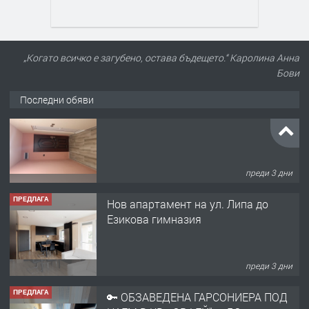
„Когато всичко е загубено, остава бъдещето.“ Каролина Анна
Бови
Последни обяви
ПРЕДЛАГА
Нов апартамент на ул. Липа до
Езикова гимназия
преди 3 дни
ПРЕДЛАГА
🔑 ОБЗАВЕДЕНА ГАРСОНИЕРА ПОД
НАЕМ В КВ. „ОРФЕЙ“ – ДО
КОМПЛЕКС „ВЕСПРЕМ“, ГР. ХАСКОВО
преди 4 дни