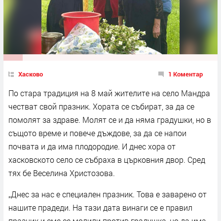
Хасково
1 Коментар
По стара традиция на 8 май жителите на село Мандра
честват свой празник. Хората се събират, за да се
помолят за здраве. Молят се и да няма градушки, но в
същото време и повече дъждове, за да се напои
почвата и да има плодородие. И днес хора от
хасковското село се събраха в църковния двор. Сред
тях бе Веселина Христозова.
„Днес за нас е специален празник. Това е заварено от
нашите прадеди. На тази дата винаги се е правил
празник и сме се молили против градушка, но да има