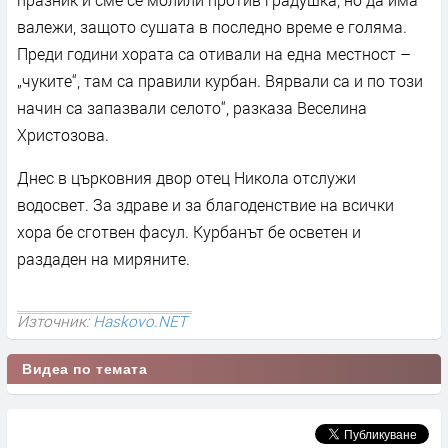
валежи, защото сушата в последно време е голяма.
Преди години хората са отивали на една местност –
„чуките“, там са правили курбан. Вярвали са и по този
начин са запазвали селото“, разказа Веселина
Христозова.
Днес в църковния двор отец Никола отслужи
водосвет. За здраве и за благоденствие на всички
хора бе сготвен фасул. Курбанът бе осветен и
раздаден на миряните.
Източник:
Haskovo.NET
Видеа по темата