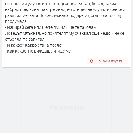
нея, но не я улучил и тя го подгонила. Бягал, бягал, накрая
набрал преднина, пак гръмнал, но отново не улучил и съвсем
разярил мечката. Тя се спуснала подире му, сгащила го и му
продумала:
- Избирай сега или ще те ям, или ще те таковам!
Ловецът млъкнал, но приятелят му очаквал още нещо и не се
стърпял, та запитал:
- И какво? Какво стана после?
- Как какво! Не виждаш ли! Яде ме!
Покажи друг виц