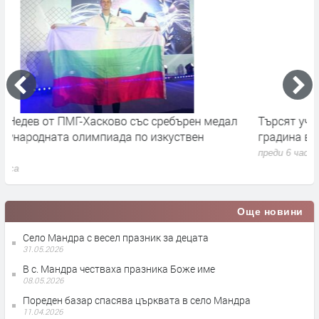
Търсят учители и персонал в училища и детска
П
градина в Хасково, Димитровград и Любимец
у
преди 6 часа
п
Още новини
Село Мандра с весел празник за децата
31.05.2026
В с. Мандра честваха празника Боже име
08.05.2026
Пореден базар спасява църквата в село Мандра
11.04.2026