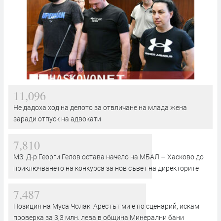
11,096
Не дадоха ход на делото за отвличане на млада жена
заради отпуск на адвокати
7,810
МЗ: Д-р Георги Гелов остава начело на МБАЛ – Хасково до
приключването на конкурса за нов съвет на директорите
7,487
Позиция на Муса Чолак: Арестът ми е по сценарий, искам
проверка за 3,3 млн. лева в община Минерални бани