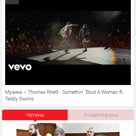
Музика – Thomas Rhett - Somethin' 'Bout A Woman ft.
Teddy Swims
Четени
Коментирани