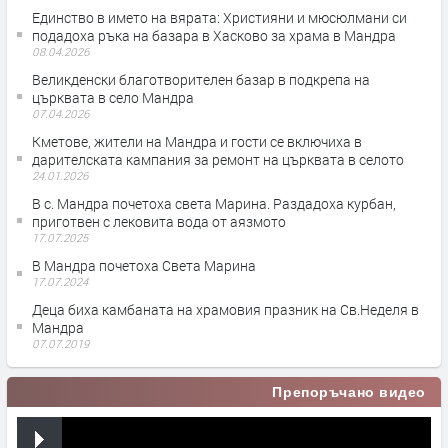
Единство в името на вярата: Християни и мюсюлмани си
подадоха ръка на базара в Хасково за храма в Мандра
08.04.2026
Великденски благотворителен базар в подкрепа на
църквата в село Мандра
07.04.2026
Кметове, жители на Мандра и гости се включиха в
дарителската кампания за ремонт на църквата в селото
24.01.2026
В с. Мандра почетоха света Марина. Раздадоха курбан,
приготвен с лековита вода от аязмото
17.07.2025
В Мандра почетоха Света Марина
17.07.2024
Деца биха камбаната на храмовия празник на Св.Неделя в
Мандра
07.07.2019
Препоръчано видео