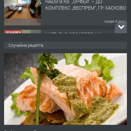
ПРЕДЛАГА
НАПЪЛНО ОБЗАВЕДЕН И
ОБОРУДВАН ТРИСТАЕН
АПАРТАМЕНТ В ЦЕНТЪРА НА ГР.
ХАСКОВО
преди 5 дни
ПРЕДЛАГА
Давам гараж под наем
Случайна рецепта
преди 5 дни
ПРЕДЛАГА
№4120 Магазин/Офис под наем в кв.
Любен Каравелов, Хасково-близо до
градската градина!
преди 5 дни
ПРЕДЛАГА
ПРОСТОРЕН ТРИСТАЕН
АПАРТАМЕНТ В НОВА СГРАДА КВ.