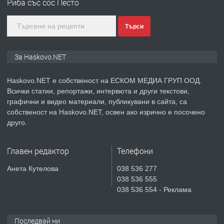
Риба със сос Песто
КУБА
Търси
преди 6 дни
ПРЕДЛАГА
Продавам парцел в гр. Хасково кв.
За Haskovo.NET
Хисаря до ток, вода,канализация,
асфалт 0889 537 426
Haskovo.NET е собственост на ЕСКОМ МЕДИА ГРУП ООД.
Всички статии, репортажи, интервюта и други текстови,
преди 6 дни
графични и видео материали, публикувани в сайта, са
собственост на Haskovo.NET, освен ако изрично е посочено
ПРЕДЛАГА
СГЛОБЯВАНЕ НА МЕБЕЛИ.
друго.
Главен редактор
Телефони
преди 6 дни
Анета Кутелова
038 536 277
038 536 555
ПРЕДЛАГА
№4119 Едностаен обзаведен
038 536 554 - Реклама
апартамент под наем в кв.
Училищни, гр. Хасково.
Последвай ни