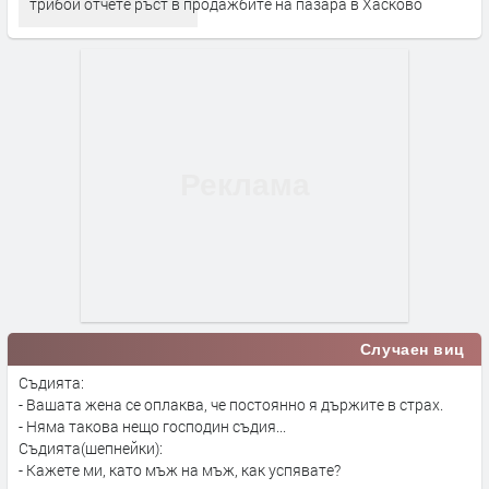
трибой отчете ръст в продажбите на пазара в Хасково
Случаен виц
Съдията:
- Вашата жена се оплаква, че постоянно я държите в страх.
- Няма такова нещо господин съдия...
Съдията(шепнейки):
- Кажете ми, като мъж на мъж, как успявате?