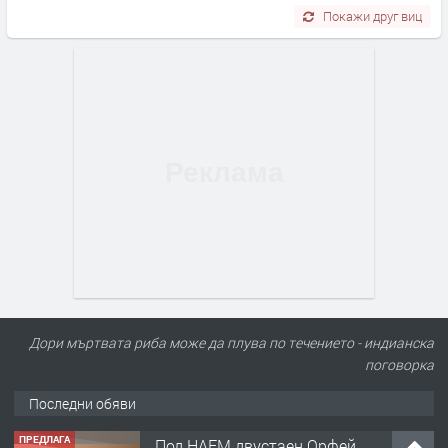
Покажи друг виц
ПРЕДЛАГА
Под НАЕМ двустаен Орфей
Дори мъртвата риба може да плува по течението - индианска
поговорка
Последни обяви
преди 6 часа
ПРЕДЛАГА
Нов апартамент на ул. Липа до