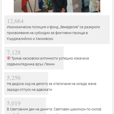
12,664
Икономическа полиция и фонд „Земеделие“ са разкрили
присвояване на субсидии за фиктивни пасища в
Кърджалийско и Хасковско
7,128
Трима хасковски алпинисти успешно изкачиха
седемхилядника връх Ленин
5,256
Не дадоха ход на делото за отвличане на млада жена
заради отпуск на адвокати
5,019
В Световния ден на динята: Световен шампион по силов