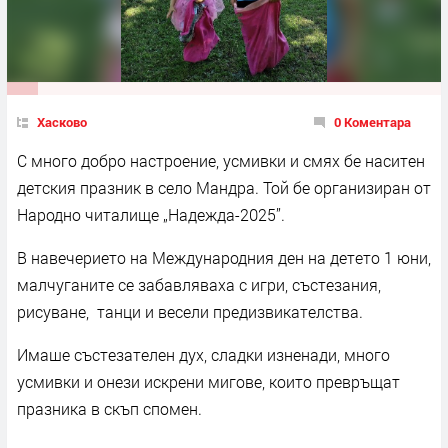
Хасково
0 Коментара
С много добро настроение, усмивки и смях бе наситен
детския празник в село Мандра. Той бе организиран от
Народно читалище „Надежда-2025”.
В навечерието на Международния ден на детето 1 юни,
малчуганите се забавляваха с игри, състезания,
рисуване, танци и весели предизвикателства.
Имаше състезателен дух, сладки изненади, много
усмивки и онези искрени мигове, които превръщат
празника в скъп спомен.