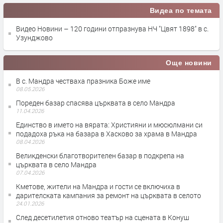
Видеа по темата
Видео Новини – 120 години отпразнува НЧ "Цвят 1898" в с.
Узунджово
Още новини
В с. Мандра честваха празника Боже име
08.05.2026
Пореден базар спасява църквата в село Мандра
11.04.2026
Единство в името на вярата: Християни и мюсюлмани си
подадоха ръка на базара в Хасково за храма в Мандра
08.04.2026
Великденски благотворителен базар в подкрепа на
църквата в село Мандра
07.04.2026
Кметове, жители на Мандра и гости се включиха в
дарителската кампания за ремонт на църквата в селото
24.01.2026
След десетилетия отново театър на сцената в Конуш