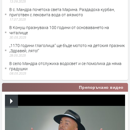
13.09.2025
В с. Мандра почетоха света Марина. Раздадоха курбан,
приготвен с лековита вода от аязмото
17.07.2025
В Конуш празнуваха 100 години от основаването на
читалище
30.05.2025
„1170 години глаголица“ ще бъде мотото на детския празник
„Здравей, лято!"
28.05.2025
В село Мандра отслужиха водосвет и се помолиха да няма
градушки
08.05.2025
Препоръчано видео