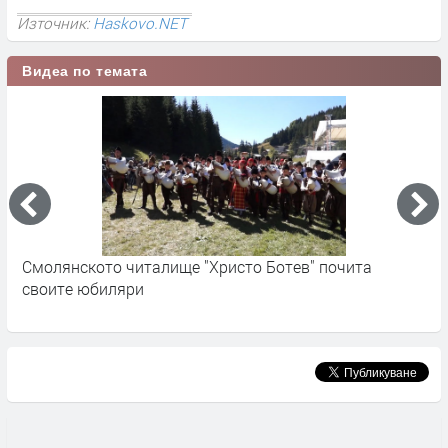
Източник:
Haskovo.NET
Видеа по темата
Читалище обновява библиотечния си фонд с дарения
С
н