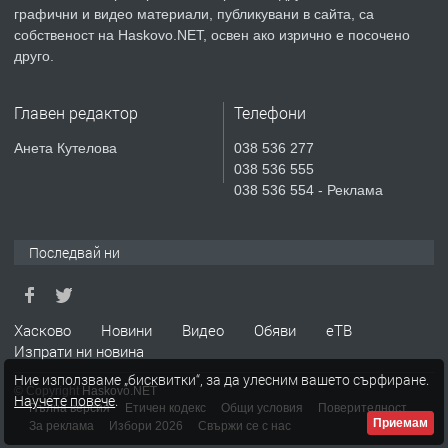
преди 3 дни
графични и видео материали, публикувани в сайта, са
собственост на Haskovo.NET, освен ако изрично е посочено
ПРЕДЛАГА
СГЛОБЯВАНЕ НА МЕБЕЛИ.
друго.
Главен редактор
Телефони
преди 3 дни
Анета Кутелова
038 536 277
038 536 555
ПРЕДЛАГА
№4119 Едностаен обзаведен
038 536 554 - Реклама
апартамент под наем в кв.
Училищни, гр. Хасково.
Последвай ни
преди 3 дни
Хасково
Новини
Видео
Обяви
еТВ
Изпрати ни новина
Ние използваме „бисквитки“, за да улесним вашето сърфиране.
© Copyright
Haskovo.NET
Научете повече
.
Пълна версия
Етичен кодекс
Общи условия
Поверителност
Приемам
За реклама
Избори 2026
Свържи се с нас