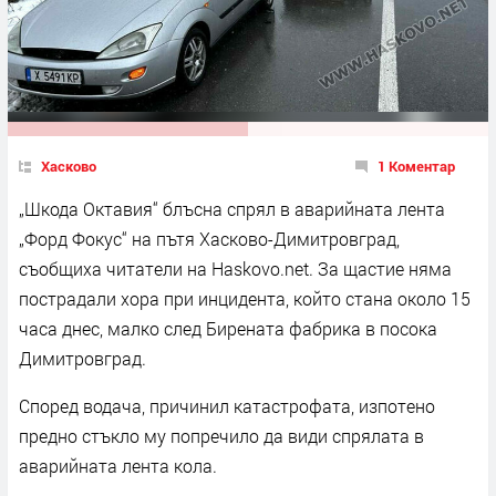
Хасково
1 Коментар
„Шкода Октавия“ блъсна спрял в аварийната лента
„Форд Фокус“ на пътя Хасково-Димитровград,
съобщиха читатели на Haskovo.net. За щастие няма
пострадали хора при инцидента, който стана около 15
часа днес, малко след Бирената фабрика в посока
Димитровград.
Според водача, причинил катастрофата, изпотено
предно стъкло му попречило да види спрялата в
аварийната лента кола.