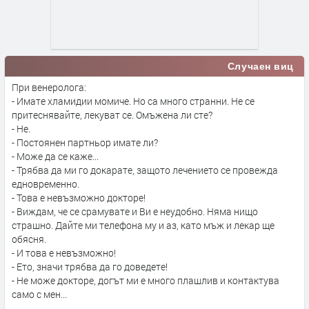
Случаен виц
При венеролога:
- Имате хламидии момиче. Но са много странни. Не се
притеснявайте, лекуват се. Омъжена ли сте?
- Не.
- Постоянен партньор имате ли?
- Може да се каже...
- Трябва да ми го докарате, защото лечението се провежда
едновременно.
- Това е невъзможно докторе!
- Виждам, че се срамувате и Ви е неудобно. Няма нищо
страшно. Дайте ми телефона му и аз, като мъж и лекар ще
обясня.
- И това е невъзможно!
- Ето, значи трябва да го доведете!
- Не може докторе, догът ми е много плашлив и контактува
само с мен...