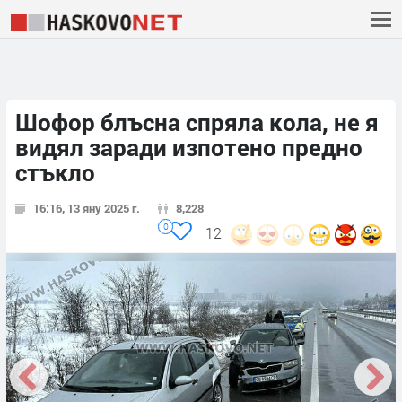
Шофор блъсна спряла кола, не я
видял заради изпотено предно
стъкло
16:16, 13 яну 2025 г.
8,228
0
12