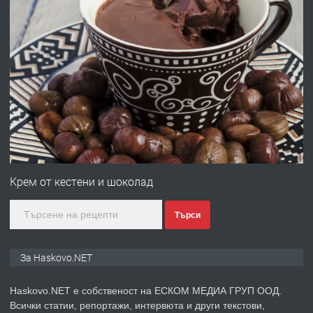
ХАСКОВО
преди 2 дни
ПРЕДЛАГА
Давам гараж под наем
преди 2 дни
ПРЕДЛАГА
№4120 Магазин/Офис под наем в кв.
Любен Каравелов, Хасково-близо до
Крем от кестени и шоколад
градската градина!
Търси
преди 2 дни
ПРЕДЛАГА
ПРОСТОРЕН ТРИСТАЕН
За Haskovo.NET
АПАРТАМЕНТ В НОВА СГРАДА КВ.
КУБА
Haskovo.NET е собственост на ЕСКОМ МЕДИА ГРУП ООД.
Всички статии, репортажи, интервюта и други текстови,
преди 3 дни