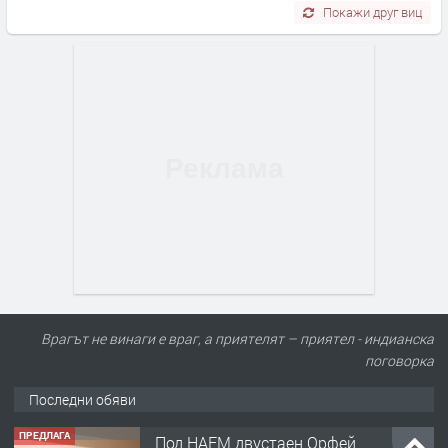
Покажи друг виц
Врагът не винаги е враг, а приятелят – приятел - индианска
поговорка
Последни обяви
ПРЕДЛАГА
Под НАЕМ двустаен Орфей