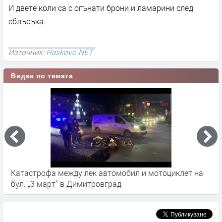
И двете коли са с огънати брони и ламарини след
сблъсъка.
Източник:
Haskovo.NET
Видеа по темата
Катастрофа между лек автомобил и мотоциклет на
Ж
бул. „3 март“ в Димитровград
к