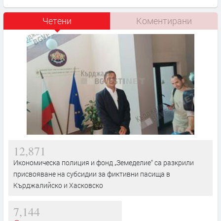
Четени
Коментирани
12,871
Икономическа полиция и фонд „Земеделие“ са разкрили
присвояване на субсидии за фиктивни пасища в
Кърджалийско и Хасковско
7,144