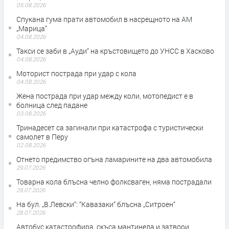
05.08.2026
Спукана гума прати автомобил в насрещното на АМ
„Марица“
04.08.2026
Такси се заби в „Ауди“ на кръстовището до УНСС в Хасково
04.08.2026
Моторист пострада при удар с кола
04.08.2026
Жена пострада при удар между коли, мотопедист е в
болница след падане
03.08.2026
Тринадесет са загинали при катастрофа с туристически
самолет в Перу
02.08.2026
Отнето предимство огъна ламарините на два автомобила
29.07.2026
Товарна кола блъсна челно фолксваген, няма пострадали
29.07.2026
На бул. „В.Левски“: “Кавазаки“ блъсна „Ситроен“
28.07.2026
Автобус катастрофира, скъса мантинела и затвори