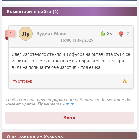
Коментари в сайта (1)
Лу
Лудият Макс
35
-2
1
16:40, 13 яну 2025
След изпотеното стъкло и шофьора на октавията също се
изпотил като е видял какво е сътворил и след това при
вида на полицаите се е изпотил и под езика .
Отговор
Трябва да сте регистриран потребител за да можете да
коментирате. Правилата -
тук
.
Вход
Още новини от Хасково