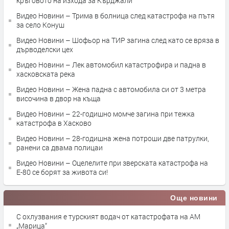
кръговото на изхода за Кърджали
Видео Новини – Трима в болница след катастрофа на пътя
за село Конуш
Видео Новини – Шофьор на ТИР загина след като се вряза в
дърводелски цех
Видео Новини – Лек автомобил катастрофира и падна в
хасковската река
Видео Новини – Жена падна с автомобила си от 3 метра
височина в двор на къща
Видео Новини – 22-годишно момче загина при тежка
катастрофа в Хасково
Видео Новини – 28-годишна жена потроши две патрулки,
ранени са двама полицаи
Видео Новини – Оцелелите при зверската катастрофа на
Е-80 се борят за живота си!
Още новини
С охлузвания е турският водач от катастрофата на АМ
„Марица“