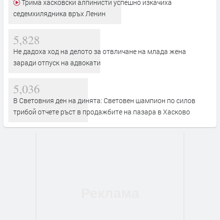
Трима хасковски алпинисти успешно изкачиха
седемхилядника връх Ленин
5,828
Не дадоха ход на делото за отвличане на млада жена
заради отпуск на адвокати
5,036
В Световния ден на динята: Световен шампион по силов
трибой отчете ръст в продажбите на пазара в Хасково