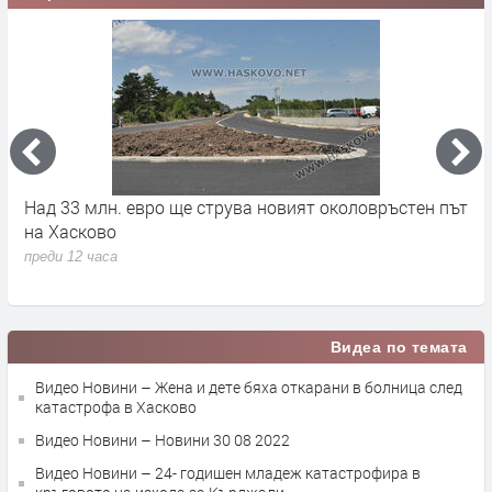
на
Над 33 млн. евро ще струва новият околовръстен път
С
на Хасково
п
преди 12 часа
п
Видеа по темата
Видео Новини – Жена и дете бяха откарани в болница след
катастрофа в Хасково
Видео Новини – Новини 30 08 2022
Видео Новини – 24- годишен младеж катастрофира в