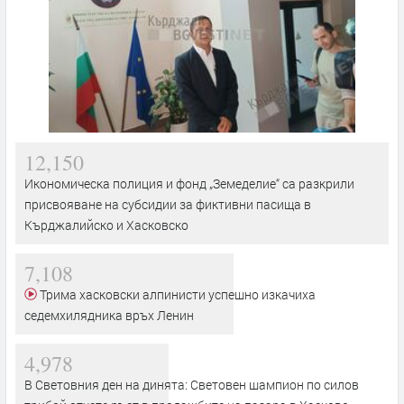
12,150
Икономическа полиция и фонд „Земеделие“ са разкрили
присвояване на субсидии за фиктивни пасища в
Кърджалийско и Хасковско
7,108
Трима хасковски алпинисти успешно изкачиха
седемхилядника връх Ленин
4,978
В Световния ден на динята: Световен шампион по силов