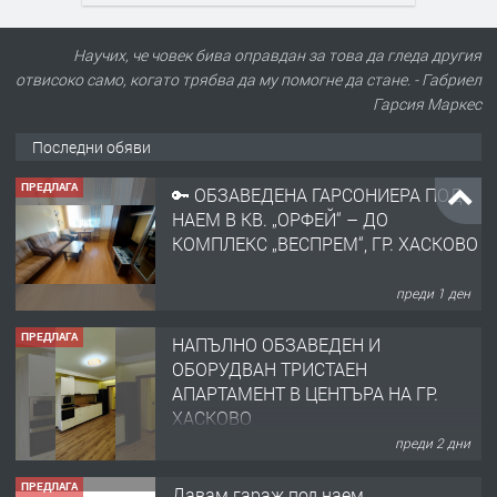
ПРЕДЛАГА
🔑 ОБЗАВЕДЕНА ГАРСОНИЕРА ПОД
Научих, че човек бива оправдан за това да гледа другия
НАЕМ В КВ. „ОРФЕЙ“ – ДО
отвисоко само, когато трябва да му помогне да стане. - Габриел
КОМПЛЕКС „ВЕСПРЕМ“, ГР. ХАСКОВО
Гарсия Маркес
преди 1 ден
Последни обяви
ПРЕДЛАГА
НАПЪЛНО ОБЗАВЕДЕН И
ОБОРУДВАН ТРИСТАЕН
АПАРТАМЕНТ В ЦЕНТЪРА НА ГР.
ХАСКОВО
преди 2 дни
ПРЕДЛАГА
Давам гараж под наем
преди 2 дни
ПРЕДЛАГА
№4120 Магазин/Офис под наем в кв.