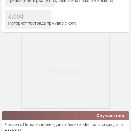
трибой отчете ръст в продажбите на пазара в Хасково
4,604
Моторист пострада при удар с кола
Случаен виц
Чапаев и Петка хванали един от белите. Мислили си как да го
накажат.