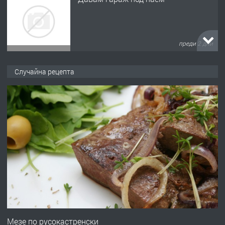
Любен Каравелов, Хасково-близо до
градската градина!
преди 2 дни
ПРЕДЛАГА
ПРОСТОРЕН ТРИСТАЕН
Случайна рецепта
АПАРТАМЕНТ В НОВА СГРАДА КВ.
КУБА
преди 3 дни
ПРЕДЛАГА
Продавам парцел в гр. Хасково кв.
Хисаря до ток, вода,канализация,
асфалт 0889 537 426
преди 3 дни
ПРЕДЛАГА
СГЛОБЯВАНЕ НА МЕБЕЛИ.
Мезе по русокастренски