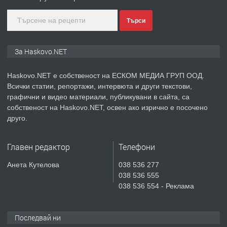
Търси
преди 3 дни
ПРЕДЛАГА
№4119 Едностаен обзаведен
За Haskovo.NET
апартамент под наем в кв.
Училищни, гр. Хасково.
Haskovo.NET е собственост на ЕСКОМ МЕДИА ГРУП ООД.
Всички статии, репортажи, интервюта и други текстови,
преди 3 дни
графични и видео материали, публикувани в сайта, са
собственост на Haskovo.NET, освен ако изрично е посочено
ПРЕДЛАГА
Къртене на бетон! Събаряне на
друго.
сгради!
Главен редактор
Телефони
преди 3 дни
Анета Кутелова
038 536 277
038 536 555
ПРЕДЛАГА
Апартамент за продажба
038 536 554 - Реклама
Последвай ни