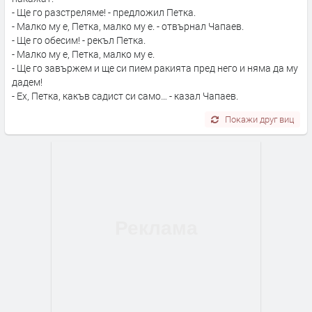
- Ще го разстреляме! - предложил Петка.
- Малко му е, Петка, малко му е. - отвърнал Чапаев.
- Ще го обесим! - рекъл Петка.
- Малко му е, Петка, малко му е.
- Ще го завържем и ще си пием ракията пред него и няма да му
дадем!
- Ех, Петка, какъв садист си само… - казал Чапаев.
Покажи друг виц