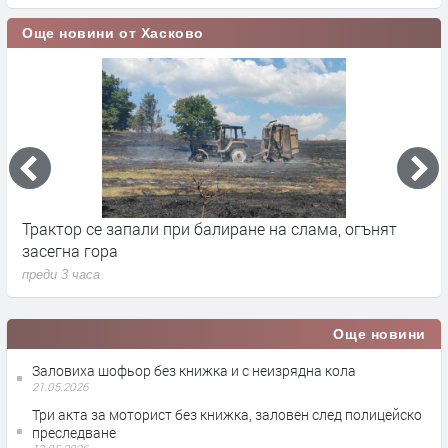
Още новини от Хасково
Вярващи в Хасково посрещнаха Преображение
Н
Господне с освещаване на първото грозде
з
преди 4 часа
п
Още новини
Заловиха шофьор без книжка и с неизрядна кола
21.05.2026
Три акта за моторист без книжка, заловен след полицейско
преследване