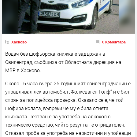
Хасково
0 Коментара
Водач без шофьорска книжка е задържан в
Свиленград, съобщиха от Областната дирекция на
МВР в Хасково.
Около 16 часа вчера 25-годишният свиленградчанин е
управлявал лек автомобил „Фолксваген Голф“ и е бил
спрян за полицейска проверка. Оказало се е, че той
шофира колата, въпреки че му е била отнета
книжката. Тестван е за употреба на алкохол с
техническо средство, чийто резултат е отрицателен.
Отказал проба за употреба на наркотични и упойващи