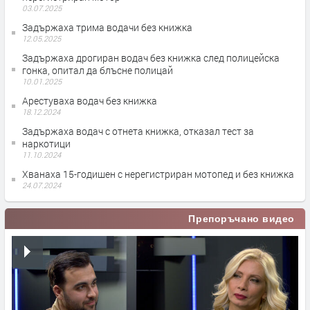
03.07.2025
Задържаха трима водачи без книжка
12.05.2025
Задържаха дрогиран водач без книжка след полицейска
гонка, опитал да блъсне полицай
10.01.2025
Арестуваха водач без книжка
18.12.2024
Задържаха водач с отнета книжка, отказал тест за
наркотици
11.10.2024
Хванаха 15-годишен с нерегистриран мотопед и без книжка
24.07.2024
Препоръчано видео