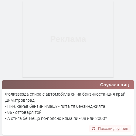
Случаен виц
Фолкзвезда спира с автомобила си на бензиностанция край
Димитровград.
- Пич, какъв бензин имаш? - пита тя бензинджията.
- 95 - отговаря той.
- А стига бе! Нещо по-прясно няма ли - 98 или 2000?
Покажи друг виц