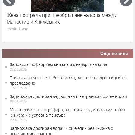
 с
Жена пострада при преобръщане на кола между
Я
Манастир и Книжовник
в
п
преди 1 час
п
Още новини
Заловиха шофьор без книжка и с неизрядна кола
21.05.2026
Три акта за моторист без книжка, заловен след полицейско
преследване
13.05.2026
Задържаха дрогиран зад волана и неправоспособен водач
06.11.2025
Мотопедист катастрофира, заловиха водач на камион без
книжка и с условна присъда
29.10.2025
Задържаха дрогиран водач и още един без книжка с
нерегистриран мотор