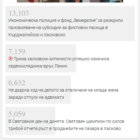
13,103
Икономическа полиция и фонд „Земеделие“ са разкрили
присвояване на субсидии за фиктивни пасища в
Кърджалийско и Хасковско
7,159
Трима хасковски алпинисти успешно изкачиха
седемхилядника връх Ленин
6,632
Не дадоха ход на делото за отвличане на млада жена
заради отпуск на адвокати
5,059
В Световния ден на динята: Световен шампион по силов
трибой отчете ръст в продажбите на пазара в Хасково