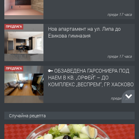
преди 17 часа
ПРЕДЛАГА
Нов апартамент на ул. Липа до
Езикова гимназия
преди 17 часа
ПРЕДЛАГА
🔑 ОБЗАВЕДЕНА ГАРСОНИЕРА ПОД
НАЕМ В КВ. „ОРФЕЙ“ – ДО
КОМПЛЕКС „ВЕСПРЕМ“, ГР. ХАСКОВО
преди 1 ден
ПРЕДЛАГА
НАПЪЛНО ОБЗАВЕДЕН И
Случайна рецепта
ОБОРУДВАН ТРИСТАЕН
АПАРТАМЕНТ В ЦЕНТЪРА НА ГР.
ХАСКОВО