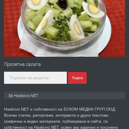
преди 2 дни
ПРЕДЛАГА
Давам гараж под наем
преди 2 дни
ПРЕДЛАГА
№4120 Магазин/Офис под наем в кв.
Любен Каравелов, Хасково-близо до
Пролетна салата
градската градина!
Търси
преди 3 дни
ПРЕДЛАГА
ПРОСТОРЕН ТРИСТАЕН
За Haskovo.NET
АПАРТАМЕНТ В НОВА СГРАДА КВ.
КУБА
Haskovo.NET е собственост на ЕСКОМ МЕДИА ГРУП ООД.
Всички статии, репортажи, интервюта и други текстови,
преди 3 дни
графични и видео материали, публикувани в сайта, са
собственост на Haskovo.NET, освен ако изрично е посочено
ПРЕДЛАГА