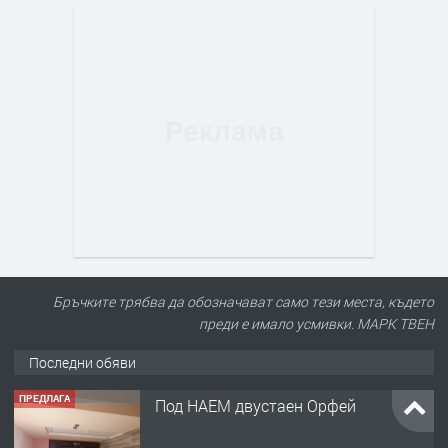
Бръчките трябва да обозначават само тези места, където
преди е имало усмивки. МАРК ТВЕН
Последни обяви
ПРЕДЛАГА
Под НАЕМ двустаен Орфей