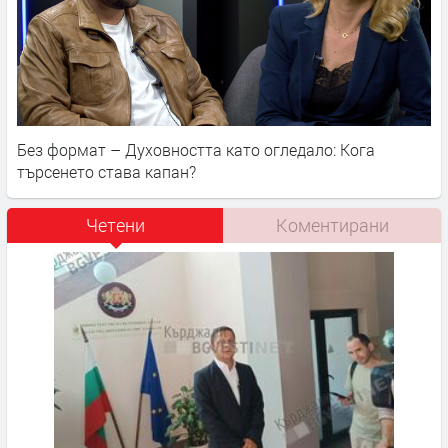
Без формат – Духовността като огледало: Кога
търсенето става капан?
Четени
Коментирани