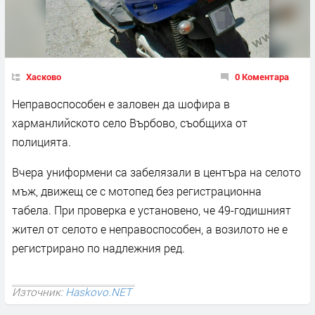
Хасково
0 Коментара
Неправоспособен е заловен да шофира в
харманлийското село Върбово, съобщиха от
полицията.
Вчера униформени са забелязали в центъра на селото
мъж, движещ се с мотопед без регистрационна
табела. При проверка е установено, че 49-годишният
жител от селото е неправоспособен, а возилото не е
регистрирано по надлежния ред.
Източник:
Haskovo.NET