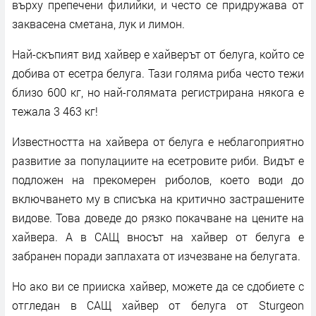
върху препечени филийки, и често се придружава от
заквасена сметана, лук и лимон.
Най-скъпият вид хайвер е хайверът от белуга, който се
добива от есетра белуга. Тази голяма риба често тежи
близо 600 кг, но най-голямата регистрирана някога е
тежала 3 463 кг!
Известността на хайвера от белуга е неблагоприятно
развитие за популациите на есетровите риби. Видът е
подложен на прекомерен риболов, което води до
включването му в списъка на критично застрашените
видове. Това доведе до рязко покачване на цените на
хайвера. А в САЩ вносът на хайвер от белуга е
забранен поради заплахата от изчезване на белугата.
Но ако ви се прииска хайвер, можете да се сдобиете с
отгледан в САЩ хайвер от белуга от Sturgeon