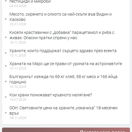
пестициди и микроби
24.03.2026
Месото, сиренето и олиото са най-скъпи във Видин и
Хасково
23.01.2026
Кисели краставички с „добавка“ парацетамол и риба с
живак: Опасни пратки спрени у нас
19.11.2025
Храните, които поддържат сърцето здраво през есента
13.11.2025
Храната на Марс ще се прави от урината на астронавтите
10.11.2025
Българинът изяжда по 69 кг хляб, 58 кг месо и 166 яйца
годишно
16.10.2025
Кои храни понижават кръвното налягане?
14.07.2025
ООН: Световните цени на храните „изкачиха“ 18-месечен
връх
08.11.2024