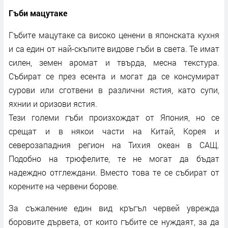
Гъби мацутаке
Гъбите мацутаке са високо ценени в японската кухня
и са един от най-скъпите видове гъби в света. Те имат
силен, земен аромат и твърда, месна текстура.
Събират се през есента и могат да се консумират
сурови или сготвени в различни ястия, като супи,
яхнии и оризови ястия.
Тези големи гъби произхождат от Япония, но се
срещат и в някои части на Китай, Корея и
северозападния регион на Тихия океан в САЩ.
Подобно на трюфелите, те не могат да бъдат
надеждно отглеждани. Вместо това те се събират от
корените на червени борове.
За съжаление един вид кръгъл червей уврежда
боровите дървета, от които гъбите се нуждаят, за да