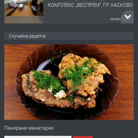
АПАРТАМЕНТ В ЦЕНТЪРА НА ГР.
ХАСКОВО
преди 3 дни
ПРЕДЛАГА
Давам гараж под наем
Случайна рецепта
преди 3 дни
ПРЕДЛАГА
№4120 Магазин/Офис под наем в кв.
Любен Каравелов, Хасково-близо до
градската градина!
преди 3 дни
ПРЕДЛАГА
ПРОСТОРЕН ТРИСТАЕН
АПАРТАМЕНТ В НОВА СГРАДА КВ.
Панирани манатарки
КУБА