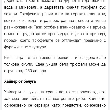
дърветата. Гъбите помагат на дърветата да събират
вода и минерали, а дърветата хранят трюфела със
захари. Трюфелите разчитат и на горските животни,
които ги изяждат и разпространяват спорите им за
размножаване. Тази особена взаимозависима връзка
е много трудно да се пресъздаде в дивата природа,
поради което трюфелите се отглеждат предимно с
фуражи, а не с култури.
Ето защо те са толкова редки - и следователно
толкова скъпи. Една унция бели трюфели може да
струва над 250 долара.
Хайвер от белуга
Хайверът е луксозна храна, която се произвежда от
хайвера или яйцата на есетровите риби. Хайверът
обикновено се сервира като предястие, обикновено