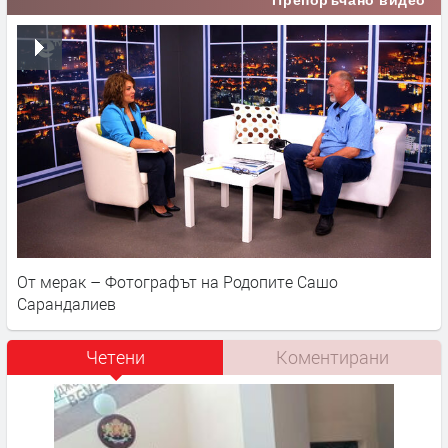
Препоръчано видео
От мерак – Фотографът на Родопите Сашо
Сарандалиев
Четени
Коментирани