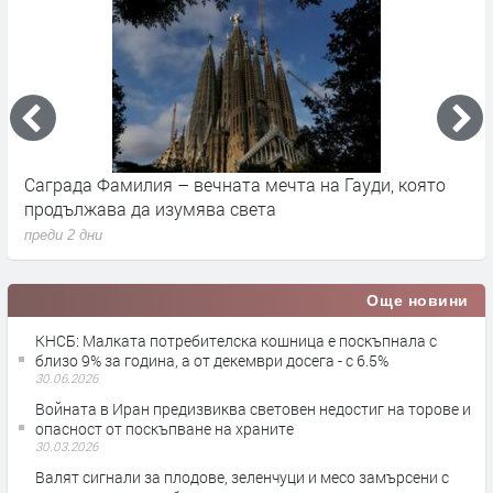
милия – вечната мечта на Гауди, която
Къде са извънз
 да изумява света
повече от Гала
преди 3 дни
Още новини
КНСБ: Малката потребителска кошница е поскъпнала с
близо 9% за година, а от декември досега - с 6.5%
30.06.2026
Войната в Иран предизвиква световен недостиг на торове и
опасност от поскъпване на храните
30.03.2026
Валят сигнали за плодове, зеленчуци и месо замърсени с