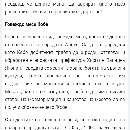
предвид, че цените могат да варират много през
различните сезони и в различните държави!
Говеждо месо Кобе
Кобе е специален вид говеждо месо, което се добива
от говедата от породата Wagyu. За да се определи
като Кобе, добитъкът трябва да е роден, отгледан и
обработен в японската префектура Хього в Западна
Япония. Говедата се хранят с храна, богата на зърнени
култури, което допринася за по-високото им
съдържание на мазнини и крехката им текстура.
Месото, което се получава, трябва да има висока
степен на мраморизация и качество на месото, за да
получи обозначението "Кобе".
Стандартите са толкова строги, че всяка година на
пазара се предлагат само 3 000 до 4 000 глави говеда