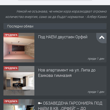
Никой не осъзнава, че някои хора изразходват огромно
количество енергия, само за да бъдат нормални. - Албер Камю
Последни обяви
ПРЕДЛАГА
Нов апартамент на ул. Липа до
Езикова гимназия
преди 1 ден
ПРЕДЛАГА
🔑 ОБЗАВЕДЕНА ГАРСОНИЕРА ПОД
НАЕМ В КВ. „ОРФЕЙ“ – ДО
КОМПЛЕКС „ВЕСПРЕМ“, ГР. ХАСКОВО
преди 2 дни
ПРЕДЛАГА
НАПЪЛНО ОБЗАВЕДЕН И
ОБОРУДВАН ТРИСТАЕН