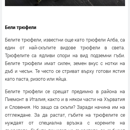
Бели трюфели
Белите трюфели, известни още като трюфели Алба, са
един от най-скъпите видове трюфели в света.
Трюфелите са ядливи спори на вид подземни гъби.
Белите трюфели имат силен, земен вкус с нотки на
дъб и чесън. Те често се стриват върху готови ястия
като паста, ризото или яйца.
Белите трюфели се срещат предимно в района на
Пиемонт в Италия, както и в някои части на Хърватия
и Словения. Но защо са скъпи? Заради начина им на
отглеждане. За да растат, гъбите на трюфелите се
нуждаят от специална връзка с корените на