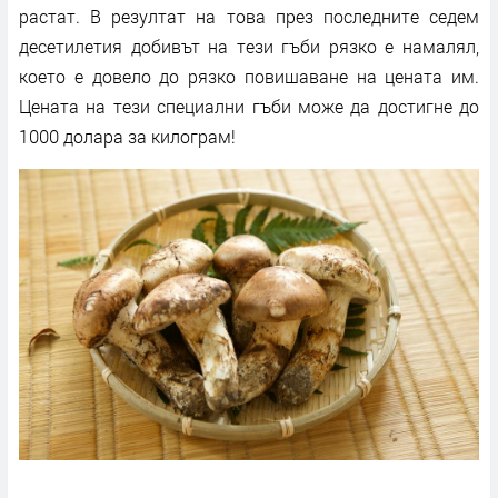
растат. В резултат на това през последните седем
десетилетия добивът на тези гъби рязко е намалял,
което е довело до рязко повишаване на цената им.
Цената на тези специални гъби може да достигне до
1000 долара за килограм!