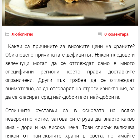
Любопитно
0 Коментара
Какви са причините за високите цени на храните?
Обикновено причината е дефицитът. Някои плодове и
зеленчуци могат да се отглеждат само в много
специфични региони, което прави доставките
ограничени. Други пък трябва да се отглеждат
внимателно, за да отговарят на строги изисквания, за
да се класират сред най-добрите от най-добрите.
Отличните съставки са в основата на всяко
невероятно ястие, затова си струва да знаете какво
има - дори и на висока цена. Този списък включва
някои от най-скъпите храни в света, но имайте