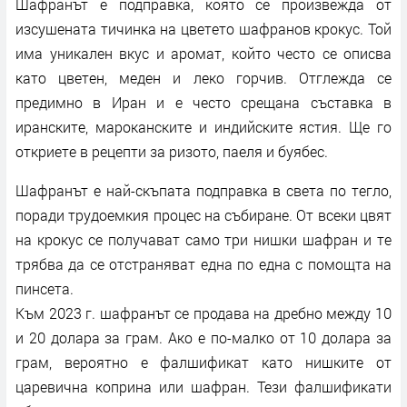
Шафранът е подправка, която се произвежда от
изсушената тичинка на цветето шафранов крокус. Той
има уникален вкус и аромат, който често се описва
като цветен, меден и леко горчив. Отглежда се
предимно в Иран и е често срещана съставка в
иранските, мароканските и индийските ястия. Ще го
откриете в рецепти за ризото, паеля и буябес.
Шафранът е най-скъпата подправка в света по тегло,
поради трудоемкия процес на събиране. От всеки цвят
на крокус се получават само три нишки шафран и те
трябва да се отстраняват една по една с помощта на
пинсета.
Към 2023 г. шафранът се продава на дребно между 10
и 20 долара за грам. Ако е по-малко от 10 долара за
грам, вероятно е фалшификат като нишките от
царевична коприна или шафран. Тези фалшификати