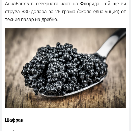
AquaFarms в северната част на Флорида. Той ще ви
струва 830 долара за 28 грама (около една унция) от
техния пазар на дребно.
Шафран