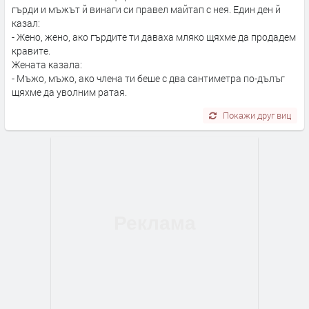
гърди и мъжът й винаги си правел майтап с нея. Един ден й
казал:
- Жено, жено, ако гърдите ти даваха мляко щяхме да продадем
кравите.
Жената казала:
- Мъжо, мъжо, ако члена ти беше с два сантиметра по-дълъг
щяхме да уволним ратая.
Покажи друг виц