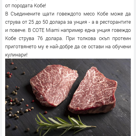
от породата Кобе!
В Съединените щати говеждото месо Кобе може да
струва от 25 до 50 долара за унция - а в ресторантите
и повече. В COTE Miami например една унция говеждо
Кобе струва 76 долара. При толкова скъп протеин
приготвянето му е най-добре да се остави на обучени
кулинари!