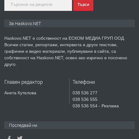
Търси
преди 4 дни
ПРЕДЛАГА
Продавам парцел в гр. Хасково кв.
За Haskovo.NET
Хисаря до ток, вода,канализация,
асфалт 0889 537 426
Haskovo.NET е собственост на ЕСКОМ МЕДИА ГРУП ООД.
Всички статии, репортажи, интервюта и други текстови,
преди 4 дни
графични и видео материали, публикувани в сайта, са
собственост на Haskovo.NET, освен ако изрично е посочено
ПРЕДЛАГА
СГЛОБЯВАНЕ НА МЕБЕЛИ.
друго.
Главен редактор
Телефони
преди 4 дни
Анета Кутелова
038 536 277
038 536 555
ПРЕДЛАГА
№4119 Едностаен обзаведен
038 536 554 - Реклама
апартамент под наем в кв.
Училищни, гр. Хасково.
Последвай ни
преди 4 дни