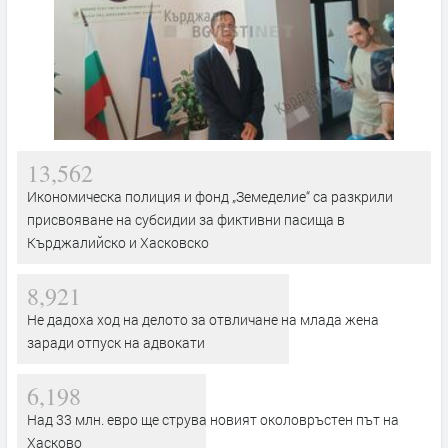
13,562
Икономическа полиция и фонд „Земеделие“ са разкрили
присвояване на субсидии за фиктивни пасища в
Кърджалийско и Хасковско
8,921
Не дадоха ход на делото за отвличане на млада жена
заради отпуск на адвокати
6,198
Над 33 млн. евро ще струва новият околовръстен път на
Хасково