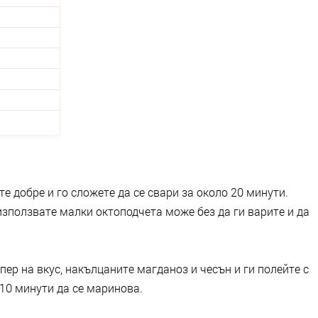
е добре и го сложете да се свари за около 20 минути.
 използвате малки октоподчета може без да ги варите и да
пер на вкус, накълцаните магданоз и чесън и ги полейте с
 10 минути да се маринова.