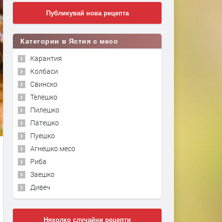
Публикувай нова рецепта
Категории в Ястия с месо
Карантия
Колбаси
Свинско
Телешко
Пилешко
Патешко
Пуешко
Агнешко месо
Риба
Заешко
Дивеч
Няколко случайни рецепти