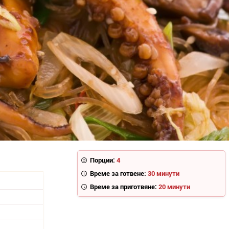
Порции:
4
Време за готвене:
30 минути
Време за приготвяне:
20 минути