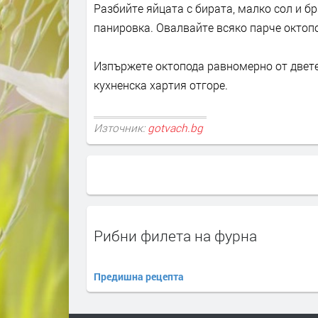
Разбийте яйцата с бирата, малко сол и б
панировка. Овалвайте всяко парче октопо
Изпържете октопода равномерно от двете
кухненска хартия отгоре.
Източник:
gotvach.bg
Рибни филета на фурна
Предишна рецепта