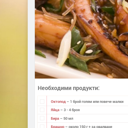
Необходими продукти
Октопод
– 1 брой голям или повече малки
Яйца
– 3 - 4 броя
Бира
– 50 мл
Брашно
– около 150 г + за овалване