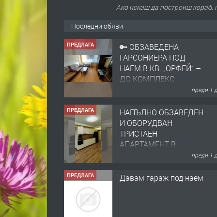
Ако искаш да построиш кораб, н
Последни обяви
ПРЕДЛАГА
НАПЪЛНО ОБЗАВЕДЕН
И ОБОРУДВАН
ТРИСТАЕН
АПАРТАМЕНТ В
ЦЕНТЪРА НА ГР.
преди 1 
ХАСКОВО
ПРЕДЛАГА
Давам гараж под наем
преди 1 
ПРЕДЛАГА
№4120 Магазин/Офис
под наем в кв. Любен
Каравелов, Хасково-
близо до градската