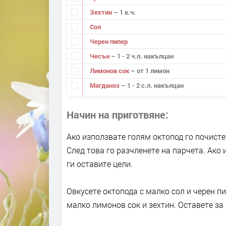
Зехтин
– 1 к.ч.
Сол
Черен пипер
Чесън
– 1 - 2 ч.л. накълцан
Лимонов сок
– от 1 лимон
Магданоз
– 1 - 2 с.л. накълцан
Начин на приготвяне
Ако използвате голям октопод го почистет
След това го разчленете на парчета. Ако
ги оставите цели.
Овкусете октопода с малко сол и черен пи
малко лимонов сок и зехтин. Оставете за