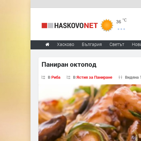
°C
36
Хасково
България
Светът
Нов
Паниран октопод
В
Риба
В
Ястия за Паниране
Видяна 