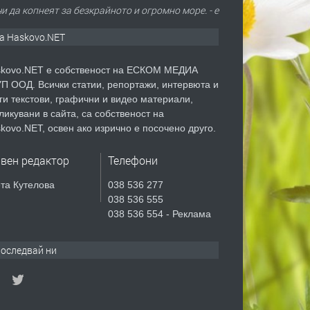
и да копнеят за безкрайното и огромно море. - е
а Haskovo.NET
kovo.NET е собственост на ЕСКОМ МЕДИА
П ООД. Всички статии, репортажи, интервюта и
ги текстови, графични и видео материали,
ликувани в сайта, са собственост на
kovo.NET, освен ако изрично е посочено друго.
авен редактор
Телефони
та Кутелова
038 536 277
038 536 555
038 536 554 - Реклама
оследвай ни