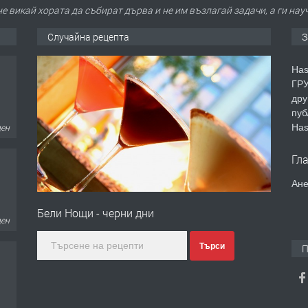
е викай хората да събират дърва и не им възлагай задачи, а ги науч
Случайна рецепта
З
Has
ГРУ
дру
пуб
Has
ден
Гл
Ане
Бели Нощи - черни дни
ден
Търси
П