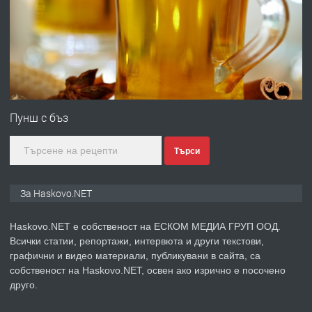
преди 4 дни
ПРЕДЛАГА
№4120 Магазин/Офис под наем в кв.
Любен Каравелов, Хасково-близо до
Пунш с бъз
градската градина!
Търси
преди 4 дни
ПРЕДЛАГА
ПРОСТОРЕН ТРИСТАЕН
За Haskovo.NET
АПАРТАМЕНТ В НОВА СГРАДА КВ.
КУБА
Haskovo.NET е собственост на ЕСКОМ МЕДИА ГРУП ООД.
Всички статии, репортажи, интервюта и други текстови,
преди 5 дни
графични и видео материали, публикувани в сайта, са
собственост на Haskovo.NET, освен ако изрично е посочено
ПРЕДЛАГА
Продавам парцел в гр. Хасково кв.
друго.
Хисаря до ток, вода,канализация,
асфалт 0889 537 426