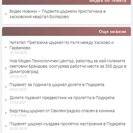
Видеа по темата
Видео Новини – Първите щъркели пристигнаха в
хасковския квартал Болярово
Още новини
Читател: Прегазиха щъркел по пътя между Хасково и
Гарваново
07.09.2023
Нов Mоден Tехнологичен Център, работещ за най-големите
световни брандове, осигурява работни места за 300 души в
Димитровград
05.06.2023
Първият за годината щъркел долетя в Подкрепа
05.03.2022
Долетя първият предвестник на пролетта в Подкрепа
27.02.2021
Бедстващ щъркел от Свиленградско спасен в клиника
17.01.2020
Първият щъркел създава пролетно настроение в Подкрепа
20.02.2019