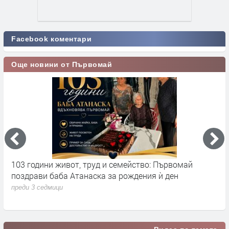
Facebook коментари
Още новини от Първомай
103 години живот, труд и семейство: Първомай
Н
поздрави баба Атанаска за рождения ѝ ден
Н
с
преди 3 седмици
п