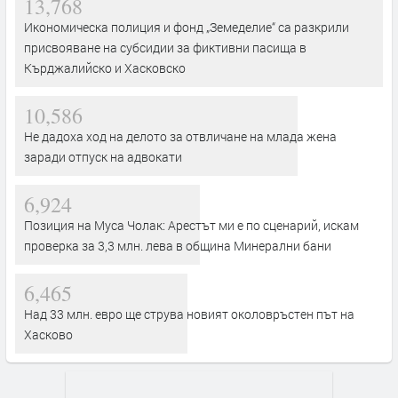
13,768
Икономическа полиция и фонд „Земеделие“ са разкрили
присвояване на субсидии за фиктивни пасища в
Кърджалийско и Хасковско
10,586
Не дадоха ход на делото за отвличане на млада жена
заради отпуск на адвокати
6,924
Позиция на Муса Чолак: Арестът ми е по сценарий, искам
проверка за 3,3 млн. лева в община Минерални бани
6,465
Над 33 млн. евро ще струва новият околовръстен път на
Хасково