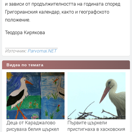
и зависи от продължителността на годината според
Григорианския календар, както и географското
положение.
Теодора Кирякова
Източник:
Parvomai.NET
Видеа по темата
Деца от Караджалово
Първите щъркели
рисуваха белия щъркел
пристигнаха в хасковския