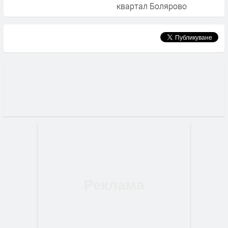
квартал Болярово