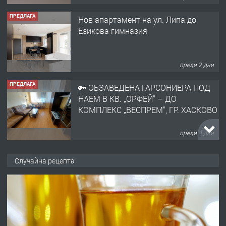
ПРЕДЛАГА
Нов апартамент на ул. Липа до
Езикова гимназия
преди 2 дни
ПРЕДЛАГА
🔑 ОБЗАВЕДЕНА ГАРСОНИЕРА ПОД
НАЕМ В КВ. „ОРФЕЙ“ – ДО
КОМПЛЕКС „ВЕСПРЕМ“, ГР. ХАСКОВО
преди 3 дни
ПРЕДЛАГА
НАПЪЛНО ОБЗАВЕДЕН И
Случайна рецепта
ОБОРУДВАН ТРИСТАЕН
АПАРТАМЕНТ В ЦЕНТЪРА НА ГР.
ХАСКОВО
преди 4 дни
ПРЕДЛАГА
Давам гараж под наем