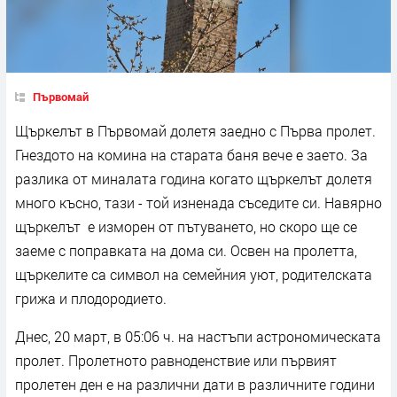
Първомай
Щъркелът в Първомай долетя заедно с Първа пролет.
Гнездото на комина на старата баня вече е заето. За
разлика от миналата година когато щъркелът долетя
много късно, тази - той изненада съседите си. Навярно
щъркелът е изморен от пътуването, но скоро ще се
заеме с поправката на дома си. Освен на пролетта,
щъркелите са символ на семейния уют, родителската
грижа и плодородието.
Днес, 20 март, в 05:06 ч. на настъпи астрономическата
пролет. Пролетното равноденствие или първият
пролетен ден е на различни дати в различните години