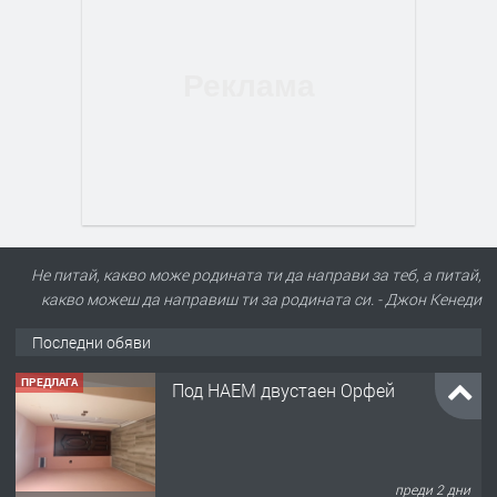
Не питай, какво може родината ти да направи за теб, а питай,
какво можеш да направиш ти за родината си. - Джон Кенеди
Последни обяви
ПРЕДЛАГА
Под НАЕМ двустаен Орфей
преди 2 дни