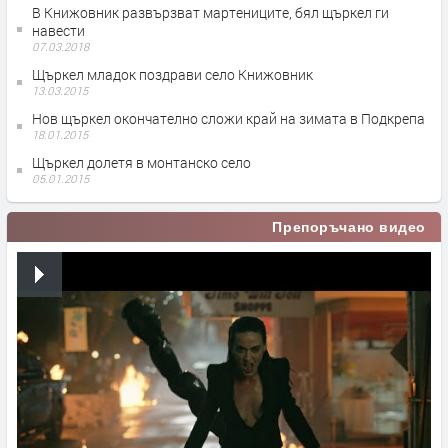
В Книжовник развързват мартениците, бял щъркел ги
навести
07.03.2018
Щъркел младок поздрави село Книжовник
13.03.2015
Нов щъркел окончателно сложи край на зимата в Подкрепа
18.01.2015
Щъркел долетя в монтанско село
05.01.2015
Препоръчано видео