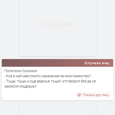
Случаен виц
Попитали Соломон:
- Кое е най-жестокото наказание за многоженство?
- Тъщи, тъщи и още веднъж тъщи!- отговорил без да се
замисля мъдрецът.
Покажи друг виц