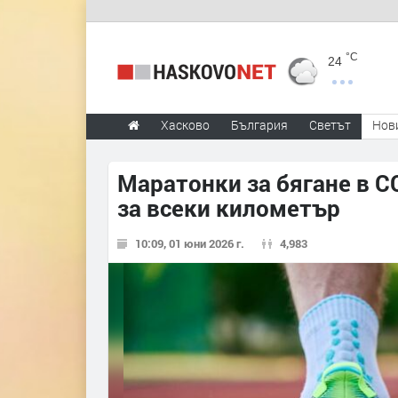
°C
24
Хасково
България
Светът
Нов
Маратонки за бягане в C
за всеки километър
10:09, 01 юни 2026 г.
4,983