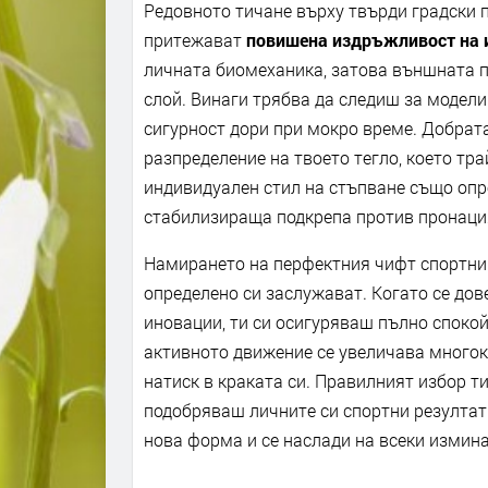
Редовното тичане върху твърди градски 
притежават
повишена издръжливост на 
личната биомеханика, затова външната 
слой. Винаги трябва да следиш за модели
сигурност дори при мокро време. Добрат
разпределение на твоето тегло, което тр
индивидуален стил на стъпване също оп
стабилизираща подкрепа против пронаци
Намирането на перфектния чифт спортни 
определено си заслужават. Когато се до
иновации, ти си осигуряваш пълно спокой
активното движение се увеличава многок
натиск в краката си. Правилният избор т
подобряваш личните си спортни резултат
нова форма и се наслади на всеки измин