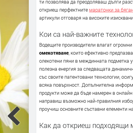
ти позволява да преодоляваш дълги раз
откриеш перфектните
маратонки за бяган
артикули отговаря на високите изисквани
Кои са най-важните техноло
Водещите производители влагат огромни
омекотяване
, които ефективно предпазва
олекотени пяни в междинната подметка у
полезна енергия за следващата динамич
със своите патентовани технологии, оси
всяка повърхност. Допълнителна информа
продукти може да бъде намерен в онлайн 
направиш възможно най-правилния избор
проучиш основните съставни елементи на
Как да откриеш подходящи м