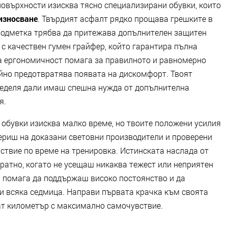
повърхности изисква тясно специализирани обувки, които
износване
. Твърдият асфалт рядко прощава грешките в
подметка трябва да притежава допълнителен защитен
 с качествен гумен грайфер, който гарантира пълна
а ергономичност помага за правилното и равномерно
айно предотвратява появата на дискомфорт. Твоят
ределя дали имаш спешна нужда от допълнителна
я.
обувки изисква малко време, но твоите положени усилия
вериш на доказани световни производители и проверени
ствие по време на тренировка. Истинската наслада от
ратно, когато не усещаш никаква тежест или неприятен
и помага да поддържаш високо постоянство и да
и всяка седмица. Направи първата крачка към своята
ат километър с максимално самочувствие.