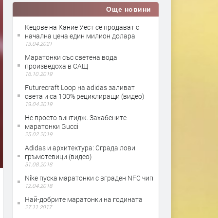
Още новини
Кецове на Кание Уест се продават с
начална цена един милион долара
13.04.2021
Маратонки със светена вода
произведоха в САЩ
16.10.2019
Futurecraft Loop на adidas заливат
света и са 100% рециклиращи (видео)
19.04.2019
Не просто винтидж. Захабените
маратонки Gucci
25.02.2019
Adidas и архитектура: Сграда лови
гръмотевици (видео)
31.08.2018
Nike пуска маратонки с вграден NFC чип
12.04.2018
Най-добрите маратонки на годината
27.11.2017