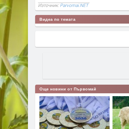
Източник:
Parvomai.NET
Видеа по темата
Още новини от Първомай