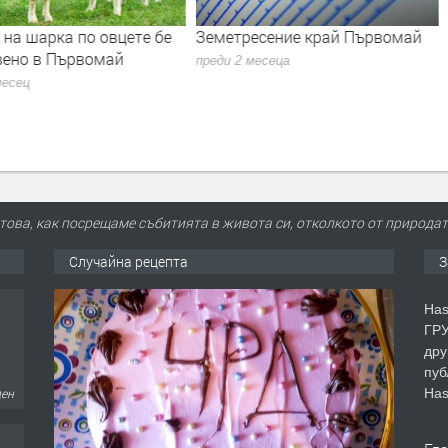
на шарка по овцете бе
Земетресение край Първомай
вено в Първомай
преди 2 месеца
месец
 това, как посрещаме събитията в живота си, отколкото от природа
Случайна рецепта
З
Has
ГРУ
дру
пуб
Has
ден