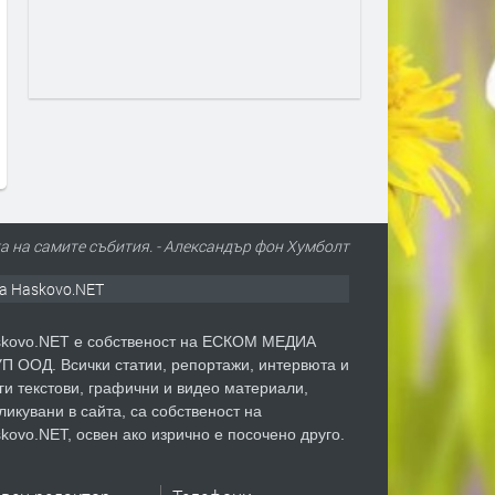
Предстои 29-та специализирана
По стъпките на Ангел Вой
изложба за далматини
Втори поход, с. Драгойно
преди 3 месеца
преди 4 месеца
та на самите събития. - Александър фон Хумболт
а Haskovo.NET
kovo.NET е собственост на ЕСКОМ МЕДИА
П ООД. Всички статии, репортажи, интервюта и
ги текстови, графични и видео материали,
ликувани в сайта, са собственост на
kovo.NET, освен ако изрично е посочено друго.