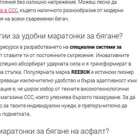
стояния без излишно напрежение. Можеш лесно да
е в CCC
, където наличното разнообразие от модерни
я на всеки съвременен бегач.
гии за удобни маратонки за бягане?
 ресурси в разработването на
специални системи за
т ставите ти от постоянните сътресения. Иновативните
спешно абсорбират ударната сила и я трансформират в
на стъпка. Популярната марка
REEBOK
е истински пионер
гуряващи изключително удобство и бърза адаптивност към
ция е, че широк избор от техните високотехнологични
магазина CCC, което улеснява бързото пазаруване. За да
 за твоите индивидуални нужди, е препоръчително да
 подметката.
аратонки за бягане на асфалт?