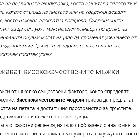
а на правилната екипировка, която защитава тялото ти и
и. Когато стъпиш на пистата или на градския асфалт,
е, което изисква адекватна подкрепа. Съвременните
стил, за да осигурят максимален комфорт по време на
дбраните обувки могат изцяло да променят усещането от
о удоволствие. Грижата за здравето на стъпалата е
срочен спортен успех.
ежават висококачествените мъжки
виси от няколко съществени фактора, които определят
ижение.
Висококачествените модели
трябва да предлагат
стта на петата и достатъчно пространство за пръстите.
дръжливост и олекотена конструкция,
ага страхотни решения, изцяло съобразени с анатомията
отените материали намаляват умората в мускулите, което