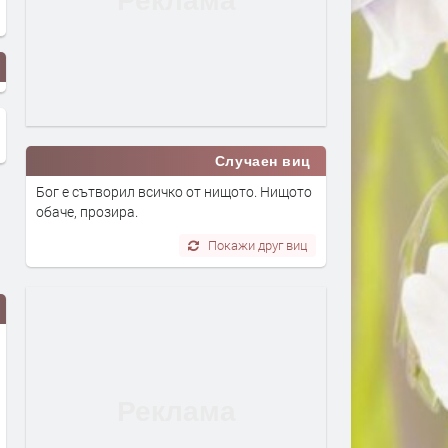
Случаен виц
Бог е сътворил всичко от нищото. Нищото
обаче, прозира.
Покажи друг виц