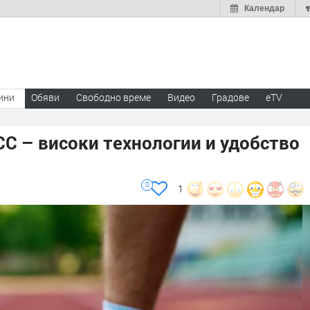
Календар
ини
Обяви
Свободно време
Видео
Градове
eTV
CC – високи технологии и удобство
0
1