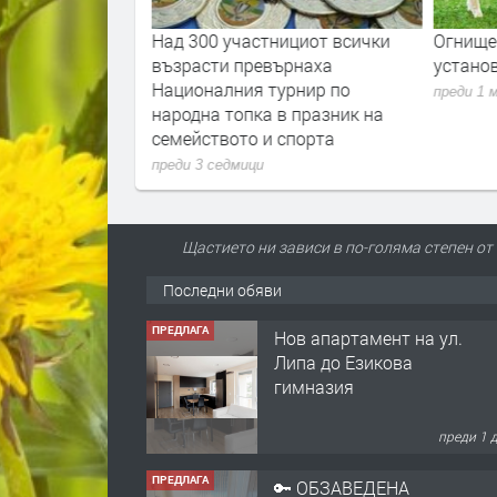
от, труд и
Над 300 участнициот всички
Огнище 
рвомай поздрави
възрасти превърнаха
устано
за рождения ѝ
Националния турнир по
преди 1 
народна топка в празник на
семейството и спорта
преди 3 седмици
Щастието ни зависи в по-голяма степен от
Последни обяви
ПРЕДЛАГА
Нов апартамент на ул.
Липа до Езикова
гимназия
преди 1 
ПРЕДЛАГА
🔑 ОБЗАВЕДЕНА