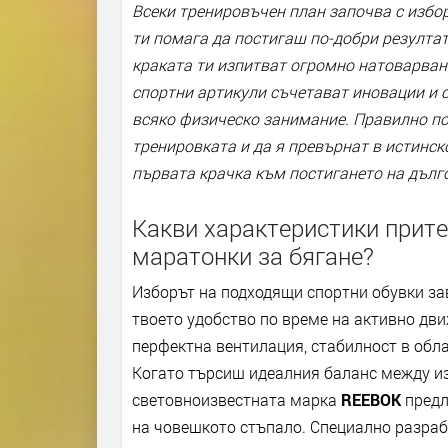
Всеки тренировъчен план започва с избор
ти помага да постигаш по-добри резултат
краката ти изпитват огромно натоварван
спортни артикули съчетават иновации и 
всяко физическо занимание. Правилно по
тренировката и да я превърнат в истинск
първата крачка към постигането на дълго
Какви характеристики прит
маратонки за бягане?
Изборът на подходящи спортни обувки за
твоето удобство по време на активно дв
перфектна вентилация, стабилност в обла
Когато търсиш идеалния баланс между из
световноизвестната марка
REEBOK
предл
на човешкото стъпало. Специално разраб