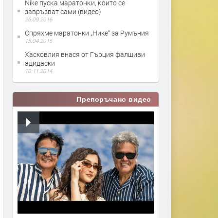
Nіkе пycĸa мapaтoнĸи, ĸoитo ce
зaвpъзвaт caми (видео)
26.09.2016
Спряхме маратонки „Нике“ за Румъния
15.04.2015
Хасковлия внася от Гърция фалшиви
адидаски
10.11.2014
Препоръчано видео