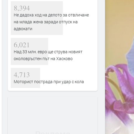
8,394
Не дадоха ход на делото за отвличане
на млада жена заради отпуск на
адвокати
6,021
Над 33 млн. евро ще струва новият
околовръстен път на Хасково
4,713
Моторист пострада при удар с кола