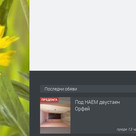
Последни обяви
ПРЕДЛАГА
Нов апартамент на ул.
Липа до Езикова
гимназия
преди 13 ч