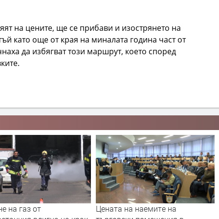
яят на цените, ще се прибави и изострянето на
ъй като още от края на миналата година част от
чнаха да избягват този маршрут, което според
ките.
 на наемите на
В Смолян изтичане на газ от