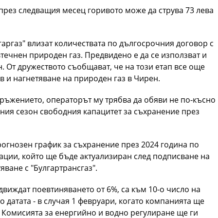
 през следващия месец горивото може да струва 73 лева
гаргаз" влизат количествата по дългосрочния договор с
течнен природен газ. Предвидено е да се използват и
. От дружеството съобщават, че на този етап все още
в и нагнетяване на природен газ в Чирен.
ръжението, операторът му трябва да обяви не по-късно
лния сезон свободния капацитет за съхранение през
огнозен график за съхранение през 2024 година по
ации, който ще бъде актуализиран след подписване на
яване с "Булгартрансгаз".
движдат поевтиняването от 6%, са към 10-о число на
 датата - в случая 1 февруари, когато компанията ще
 Комисията за енергийно и водно регулиране ще ги