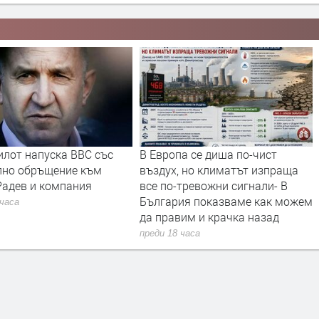
а се диша по-чист
Турция взима 33% от
, но климатът изпраща
проучванията за нефт и газ в
тревожни сигнали- В
блок „Хан Тервел“ в
ия показваме как можем
българската зона на Черно
им и крачка назад
море. Какво значи това
 часа
преди 18 часа