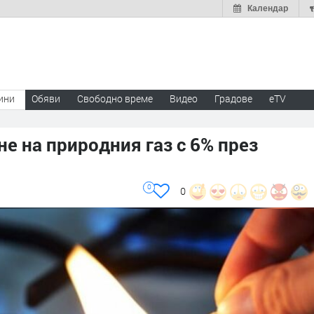
Календар
ини
Обяви
Свободно време
Видео
Градове
eTV
 на природния газ с 6% през
0
0