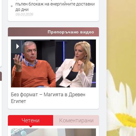
пълен блокаж на енергийните доставки
до дни
06.03.2026
Препоръчано видео
Без формат – Магията в Древен
Египет
Четени
Коментирани
Ще се повиши ли цената на
Изтичане на газ от