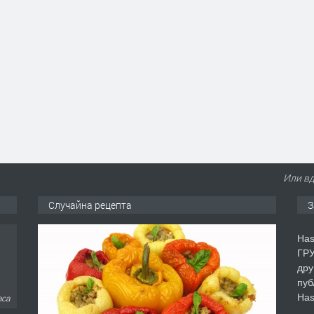
Или вд
Случайна рецепта
З
Has
ГРУ
дру
пуб
Has
аса