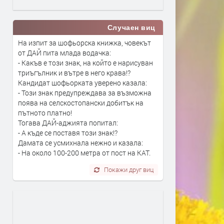
Случаен виц
На изпит за шофьорска книжка, човекът
от ДАЙ пита млада водачка:
- Какъв е този знак, на който е нарисуван
триъгълник и вътре в него крава!?
Кандидат шофьорката уверено казала:
- Този знак предупреждава за възможна
поява на селскостопански добитък на
пътното платно!
Тогава ДАЙ-аджията попитал:
- А къде се поставя този знак!?
Дамата се усмихнала нежно и казала:
- На около 100-200 метра от пост на КАТ.
Покажи друг виц