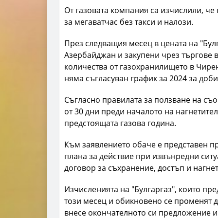
От газовата компания са изчислили, че
за мегаватчас без такси и налози.
През следващия месец в цената на "Бул
Азербайджан и закупени чрез търгове в
количества от газохранилището в Чирен
няма съгласуван график за 2024 за доби
Съгласно правилата за ползване на съо
от 30 дни преди началото на нагнетите
предстоящата газова година.
Към заявлението обаче е представен пр
плана за действие при извънредни ситу
договор за съхранение, достъп и нагнет
Изчисленията на "Булгаргаз", които пре
този месец и обикновено се променят до
внесе окончателното си предложение и