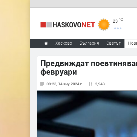
°C
23
Хасково
България
Светът
Нов
Предвиждат поевтиняване
февруари
09:23, 14 яну 2024 г.
2,943