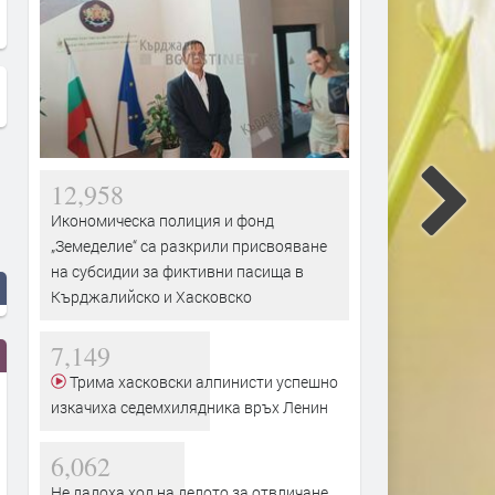
билета до Пловдив и София?
бензиностанция вдигна н
полиция и пожарна
12,958
Икономическа полиция и фонд
„Земеделие“ са разкрили присвояване
на субсидии за фиктивни пасища в
Кърджалийско и Хасковско
7,149
Трима хасковски алпинисти успешно
изкачиха седемхилядника връх Ленин
6,062
Не дадоха ход на делото за отвличане