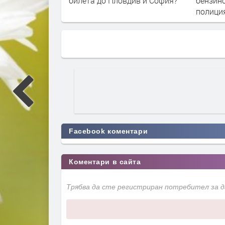
див и София?
бензиностанция вдигна на крак
търгов
полиция и пожарна
Димитр
Facebook коментари
Коментари в сайта
Трябва да сте регистриран потребител за 