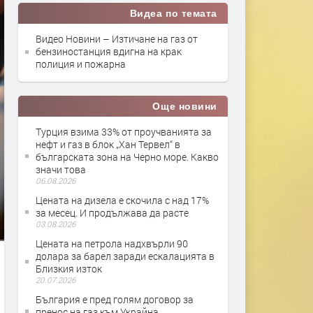
Видеа по темата
Видео Новини – Изтичане на газ от
бензиностанция вдигна на крак
полиция и пожарна
Още новини
Турция взима 33% от проучванията за
нефт и газ в блок „Хан Тервел“ в
българската зона на Черно море. Какво
значи това
06.08.2026
Цената на дизела е скочила с над 17%
за месец. И продължава да расте
03.08.2026
Цената на петрола надхвърли 90
долара за барел заради ескалацията в
Близкия изток
20.07.2026
България е пред голям договор за
пренос на газ към Украйна