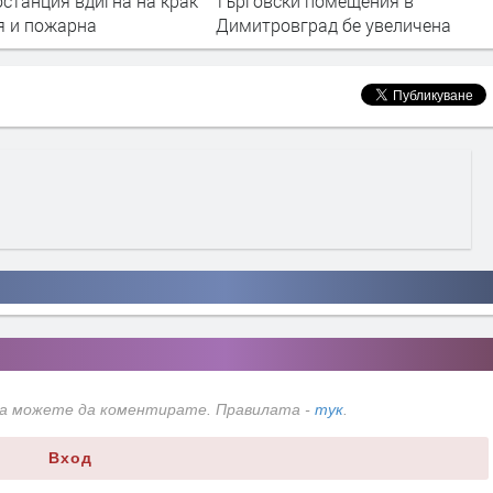
ски помещения в
бензиностанция уплаши хората
овград бе увеличена
и вдигна на крак пожарната
да можете да коментирате. Правилата -
тук
.
Вход