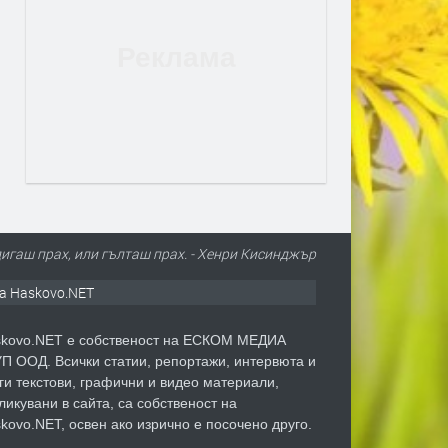
игаш прах, или гълташ прах. - Хенри Кисинджър
а Haskovo.NET
kovo.NET е собственост на ЕСКОМ МЕДИА
П ООД. Всички статии, репортажи, интервюта и
ги текстови, графични и видео материали,
ликувани в сайта, са собственост на
kovo.NET, освен ако изрично е посочено друго.