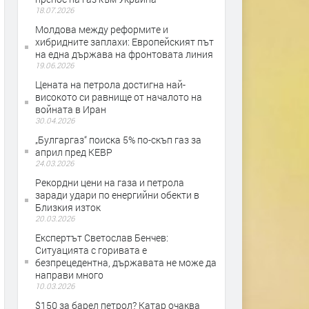
18.07.2026
Молдова между реформите и
хибридните заплахи: Европейският път
на една държава на фронтовата линия
19.06.2026
Цената на петрола достигна най-
високото си равнище от началото на
войната в Иран
30.04.2026
„Булгаргаз“ поиска 5% по-скъп газ за
април пред КЕВР
24.03.2026
Рекордни цени на газа и петрола
заради удари по енергийни обекти в
Близкия изток
20.03.2026
Експертът Светослав Бенчев:
Ситуацията с горивата е
безпрецедентна, държавата не може да
направи много
10.03.2026
$150 за барел петрол? Катар очаква