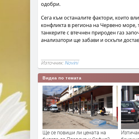
одобри.
Сега към останалите фактори, които вли
конфликта в региона на Червено море, т
танкерите с втечнен природен газ запо
анализатори ще забави и оскъпи достав
Източник:
Novini
Видеа по темата
и цената на
Изтичане на газ от
Цената