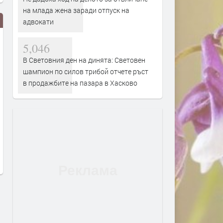
на млада жена заради отпуск на
адвокати
5,046
В Световния ден на динята: Световен
шампион по силов трибой отчете ръст
в продажбите на пазара в Хасково
Първите бели щъркели вече
Сметната палата ще про
поеха на юг
Пеевски за конфликт на
интереси
преди 1 ден
преди 1 ден