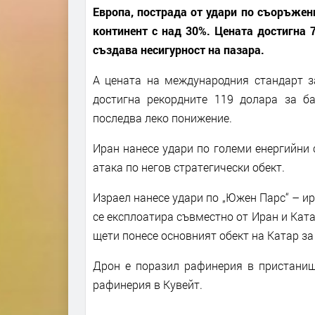
Европа, пострада от удари по съоръжени
континент с над 30%. Цената достигна 7
създава несигурност на пазара.
А цената на международния стандарт за
достигна рекордните 119 долара за ба
последва леко понижение.
Иран нанесе удари по големи енергийни 
атака по негов стратегически обект.
Израел нанесе удари по „Южен Парс“ – ир
се експлоатира съвместно от Иран и Ката
щети понесе основният обект на Катар за
Дрон е поразил рафинерия в пристанищ
рафинерия в Кувейт.