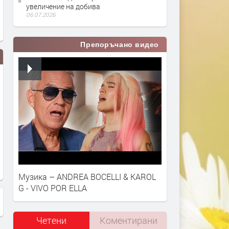
увеличение на добива
06.07.2026
Препоръчано видео
На събор като на събор:
Изтичане на газ от
Кебапче и кюфте - по 1.50,
бензиностанция вдигна н
салатата - 3 лева
полиция и пожарна
Музика – ANDREA BOCELLI & KAROL
G - VIVO POR ELLA
Четени
Коментирани