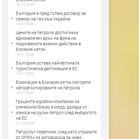
20.07.2026
България е пред голям договор за
пренос на газ към Украйна
18.07.2026
Цените на петрола достигнаха
едномесечен връх на фона на
подновените военни действия в
Близкия изток
14.07.2026
България остава най-евтината
туристическа дестинация в ЕС
13.07.2026
Ескалация в Близкия изток изстреля
нагоре котировките на петрола
13.07.2026
Гръцките корабни компании са
спечелили близо 4 млрд. долара от
износа на руски петрол след ембаргото
на ЕС
07.07.2026
Петролът поевтиня, след като страните
от ОПЕК+ се договориха за ново