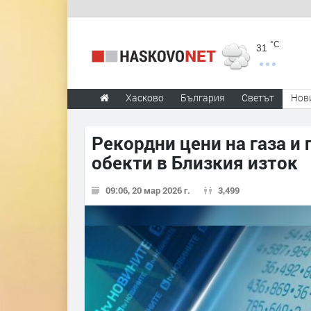
°C
31
Хасково
България
Светът
Нов
Рекордни цени на газа и
обекти в Близкия изток
09:06, 20 мар 2026 г.
3,499