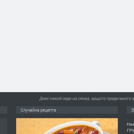
Днес някой седи на сянка, защото преди много 
Случайна рецепта
З
аса
Has
ГРУ