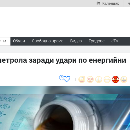
Календар
ини
Обяви
Свободно време
Видео
Градове
eTV
 петрола заради удари по енергийни
0
1