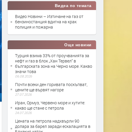
Видеа по темата
Видео Новини – Изтичане на газ от
бензиностанция вдигна на крак
полиция и пожарна
Още новини
Турция взима 33% от проучванията за
нефт и газ в блок „Хан Тервел“ в
българската зона на Черно море. Какво
значи това
06.08.2026
Почти всеки ден горивата поскъпват,
цените ще вървят нагоре
27.07.2026
Иран, Ормуз, Червено море и хутите:
какво ще стане с петрола
24.07.2026
Цената на петрола надхвърли 90
долара за барел заради ескалацията в
Близкия изток