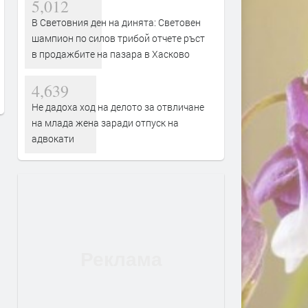
5,012
В Световния ден на динята: Световен
шампион по силов трибой отчете ръст
Вече може да се подават молби
Дигитално евро: портмон
в продажбите на пазара в Хасково
за личен фалит
е вече в нашия смартфон
преди 2 дни
преди 3 дни
4,639
Не дадоха ход на делото за отвличане
на млада жена заради отпуск на
адвокати