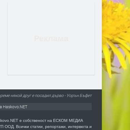
време някой друг е посадил дърво - Уорън Бъфет
а Haskovo.NET
kovo.NET е собственост на ЕСКОМ МЕДИА
П ООД. Всички статии, репортажи, интервюта и