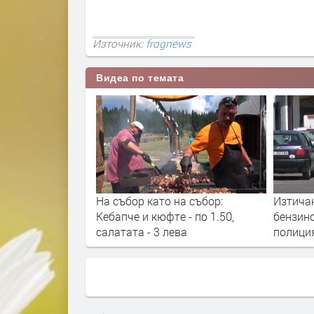
Източник:
frognews
Видеа по темата
ане на газ от
На събор като на събор:
Изтичан
я уплаши хората
Кебапче и кюфте - по 1.50,
бензино
ак пожарната
салатата - 3 лева
полици