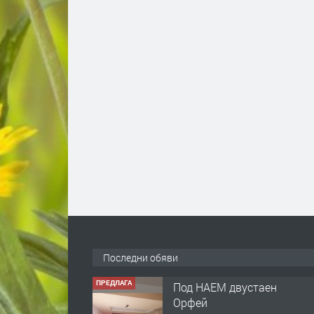
ПРЕДЛАГА
Под НАЕМ двустаен
Орфей
Последни обяви
преди 3 ч
ПРЕДЛАГА
Нов апартамент на ул.
Липа до Езикова