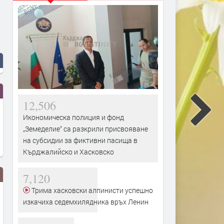
12,506
Икономическа полиция и фонд
„Земеделие“ са разкрили присвояване
на субсидии за фиктивни пасища в
Кърджалийско и Хасковско
7,120
Трима хасковски алпинисти успешно
изкачиха седемхилядника връх Ленин