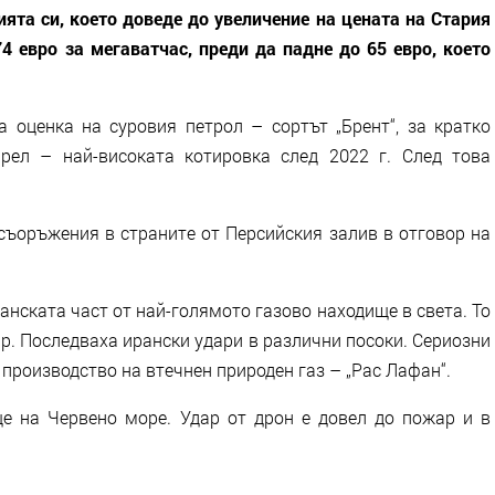
ята си, което доведе до увеличение на цената на Стария
4 евро за мегаватчас, преди да падне до 65 евро, което
 оценка на суровия петрол – сортът „Брент“, за кратко
рел – най-високата котировка след 2022 г. След това
съоръжения в страните от Персийския залив в отговор на
анската част от най-голямото газово находище в света. То
р. Последваха ирански удари в различни посоки. Сериозни
 производство на втечнен природен газ – „Рас Лафан“.
е на Червено море. Удар от дрон е довел до пожар и в