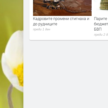
ла е скочила с
Кадровите промени стигнаха и
Парите
ец. И
до рудниците
бюджет
 расте
БВП
преди 1 ден
преди 2 