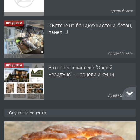
преди 6 часа
ПРЕДЛАГА
Къртене на бани,кухни,стени, бетон,
панел ...!
преди 23 часа
ПРЕДЛАГА
Затворен комплекс "Орфей
Резидънс" - Парцели и къщи
преди 23 часа
ПРЕДЛАГА
Продавам парцел в кв. Младежки
Случайна рецепта
хълм в Хасково без посредници 0889
537 426
преди 23 часа