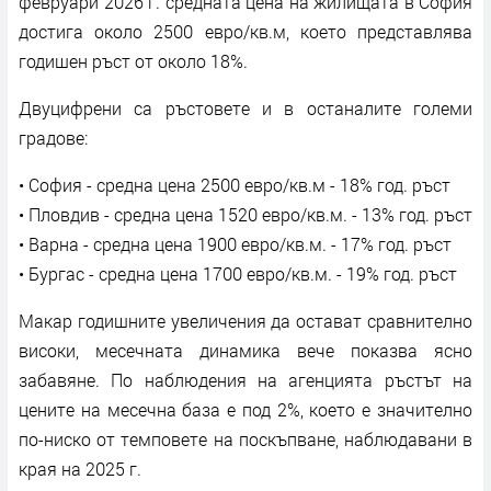
февруари 2026 г. средната цена на жилищата в София
достига около 2500 евро/кв.м, което представлява
годишен ръст от около 18%.
Двуцифрени са ръстовете и в останалите големи
градове:
• София - средна цена 2500 евро/кв.м - 18% год. ръст
• Пловдив - средна цена 1520 евро/кв.м. - 13% год. ръст
• Варна - средна цена 1900 евро/кв.м. - 17% год. ръст
• Бургас - средна цена 1700 евро/кв.м. - 19% год. ръст
Макар годишните увеличения да остават сравнително
високи, месечната динамика вече показва ясно
забавяне. По наблюдения на агенцията ръстът на
цените на месечна база е под 2%, което е значително
по-ниско от темповете на поскъпване, наблюдавани в
края на 2025 г.