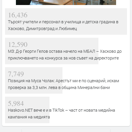
16,436
Търсят учители и персонал в училища и детска градина в
Хасково, Димитровград и Любимец
12,590
МЗ: Д-р Георги Гелов остава начело на МБАЛ – Хасково до
приключването на конкурса за нов съвет на директорите
7,749
Позиция на Муса Чолак: Арестът ми е по сценарий, искам
проверка за 3,3 млн. лева в община Минерални бани
5,984
Haskovo.NET вече е и в TikTok – част от новата медийна
кампания на медията