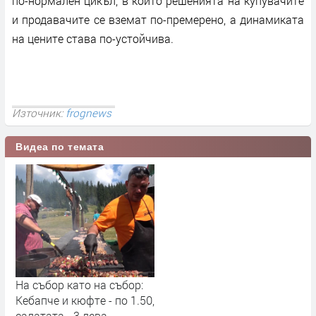
по-нормален цикъл, в който решенията на купувачите
и продавачите се вземат по-премерено, а динамиката
на цените става по-устойчива.
Източник:
frognews
Видеа по темата
На събор като на събор:
Кебапче и кюфте - по 1.50,
салатата - 3 лева