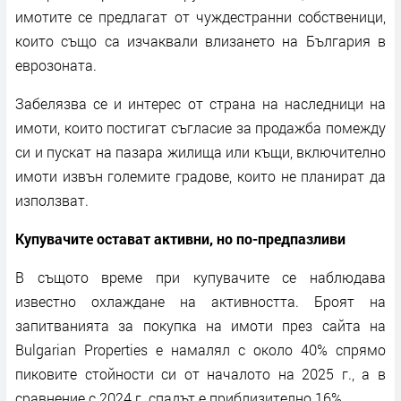
имотите се предлагат от чуждестранни собственици,
които също са изчаквали влизането на България в
еврозоната.
Забелязва се и интерес от страна на наследници на
имоти, които постигат съгласие за продажба помежду
си и пускат на пазара жилища или къщи, включително
имоти извън големите градове, които не планират да
използват.
Купувачите остават активни, но по-предпазливи
В същото време при купувачите се наблюдава
известно охлаждане на активността. Броят на
запитванията за покупка на имоти през сайта на
Bulgarian Properties е намалял с около 40% спрямо
пиковите стойности си от началото на 2025 г., а в
сравнение с 2024 г. спадът е приблизително 16%.