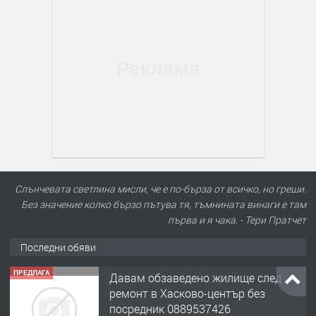
Слънчевата светлина мисли, че е по-бърза от всичко, но греши.
Без значение колко бързо пътува тя, тъмнината винаги е там
първа и я чака. - Тери Пратчет
Последни обяви
ПРЕДЛАГА
Давам обзаведено жилище след
ремонт в Хасково-център без
посредник 0889537426