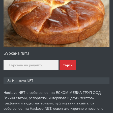
ПРЕДЛАГА
Давам обзаведено жилище за жена
без брокери 0889 537 426
преди 23 часа
ПРЕДЛАГА
Под НАЕМ двустаен Орфей
Бъркана пита
Търси
преди 4 дни
ПРЕДЛАГА
Нов апартамент на ул. Липа до
За Haskovo.NET
Езикова гимназия
Haskovo.NET е собственост на ЕСКОМ МЕДИА ГРУП ООД.
Всички статии, репортажи, интервюта и други текстови,
преди 4 дни
графични и видео материали, публикувани в сайта, са
собственост на Haskovo.NET, освен ако изрично е посочено
ПРЕДЛАГА
🔑 ОБЗАВЕДЕНА ГАРСОНИЕРА ПОД