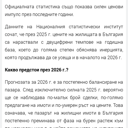
Официалната статистика също показва силен ценови
импулс през последните години.
Данните на Националния статистически институт
сочат, че през 2025 г. цените на жилищата в България
са нараствали с двуцифрени темпове на годишна
база, което до голяма степен обяснява инерцията,
която продължава да се усеща и в началото на 2026 г.
Какво предстои през 2026 г.?
Прогнозата за 2026 г. е за постепенно балансиране на
пазара. След изключително силната 2025 г. вероятно
ще се наблюдава по-малък брой сделки, по-голямо
предлагане на имоти и по-умерен ръст на цените. Това
означава, че пазарът на жилищни имоти в България
постепенно преминава от фаза на бурен растеж към