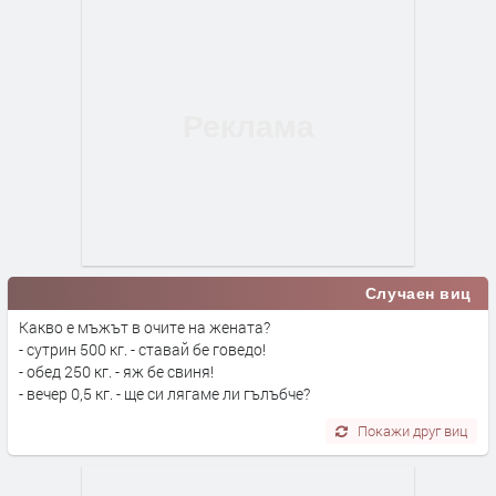
Случаен виц
Какво е мъжът в очите на жената?
- сутрин 500 кг. - ставай бе говедо!
- обед 250 кг. - яж бе свиня!
- вечер 0,5 кг. - ще си лягаме ли гълъбче?
Покажи друг виц