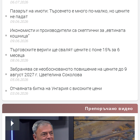
06.07.2026
Пазарът на имоти: Търсенето е много по-малко, но цените
не падат
09.06.2026
Икономисти и производители са скептични за „евтината
кошница“
09.06.2026
Търговските вериги ще свалят цените с поне 15% за 6
месеца
08.06.2026
Забранява се необоснованото повишение на цените до 9
август 2027 г. Цветелина Соколова
05.06.2026
Отчаяната битка на Унгария с високите цени
03.06.2026
Препоръчано видео