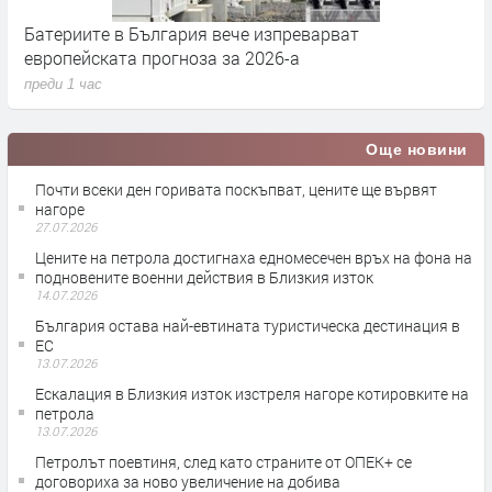
Батериите в България вече изпреварват
П
европейската прогноза за 2026-а
н
преди 1 час
п
Още новини
Почти всеки ден горивата поскъпват, цените ще вървят
нагоре
27.07.2026
Цените на петрола достигнаха едномесечен връх на фона на
подновените военни действия в Близкия изток
14.07.2026
България остава най-евтината туристическа дестинация в
ЕС
13.07.2026
Ескалация в Близкия изток изстреля нагоре котировките на
петрола
13.07.2026
Петролът поевтиня, след като страните от ОПЕК+ се
договориха за ново увеличение на добива