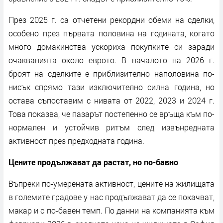
През 2025 г. са отчетени рекордни обеми на сделки,
особено през първата половина на годината, когато
много домакинства ускориха покупките си заради
очакванията около еврото. В началото на 2026 г.
броят на сделките е приблизително наполовина по-
нисък спрямо тази изключително силна година, но
остава съпоставим с нивата от 2022, 2023 и 2024 г.
Това показва, че пазарът постепенно се връща към по-
нормален и устойчив ритъм след извънредната
активност през предходната година.
Цените продължават да растат, но по-бавно
Въпреки по-умерената активност, цените на жилищата
в големите градове у нас продължават да се покачват,
макар и с по-бавен темп. По данни на компанията към