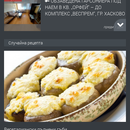
🔑 ОБЗАВЕДЕНА ГАРСОНИЕРА ПОД
НАЕМ В КВ. „ОРФЕЙ“ – ДО
КОМПЛЕКС „ВЕСПРЕМ“, ГР. ХАСКОВО
преди 1 ден
ПРЕДЛАГА
НАПЪЛНО ОБЗАВЕДЕН И
Случайна рецепта
ОБОРУДВАН ТРИСТАЕН
АПАРТАМЕНТ В ЦЕНТЪРА НА ГР.
ХАСКОВО
преди 2 дни
ПРЕДЛАГА
Давам гараж под наем
преди 2 дни
ПРЕДЛАГА
№4120 Магазин/Офис под наем в кв.
Любен Каравелов, Хасково-близо до
Вегетариански пълнени гъби