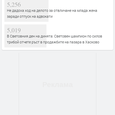
5,256
Не дадоха ход на делото за отвличане на млада жена
заради отпуск на адвокати
5,019
В Световния ден на динята: Световен шампион по силов
трибой отчете ръст в продажбите на пазара в Хасково