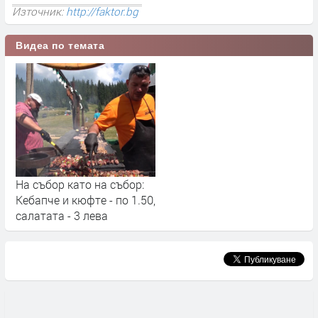
Източник:
http://faktor.bg
Видеа по темата
На събор като на събор:
Кебапче и кюфте - по 1.50,
салатата - 3 лева