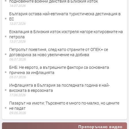
подновените военни действия в Близкия изток
14.07.2026
България остава най-евтината туристическа дестинация в
ЕС
13.07.2026
Ескалация в Близкия изток изстреля нагоре котировките на
петрола
13.07.2026
Петролът поевтиня, след като страните от ОПЕК+ се
договориха за ново увеличение на добива
06.07.2026
БНБ: Не еврото, а вътрешните фактори са основната
причина за инфлацията
05.07.2026
Инфлацията в България за последната година е най-
високата в еврозоната
17.06.2026
Пазарът на имоти: Търсенето е много по-малко, но цените
не падат
09.06.2026
Препоръчано видео