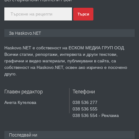
градската градина!
Търси
преди 2 дни
ПРЕДЛАГА
ПРОСТОРЕН ТРИСТАЕН
За Haskovo.NET
АПАРТАМЕНТ В НОВА СГРАДА КВ.
КУБА
Haskovo.NET е собственост на ЕСКОМ МЕДИА ГРУП ООД.
Всички статии, репортажи, интервюта и други текстови,
преди 3 дни
графични и видео материали, публикувани в сайта, са
собственост на Haskovo.NET, освен ако изрично е посочено
ПРЕДЛАГА
Продавам парцел в гр. Хасково кв.
друго.
Хисаря до ток, вода,канализация,
асфалт 0889 537 426
Главен редактор
Телефони
преди 3 дни
Анета Кутелова
038 536 277
038 536 555
ПРЕДЛАГА
СГЛОБЯВАНЕ НА МЕБЕЛИ.
038 536 554 - Реклама
Последвай ни