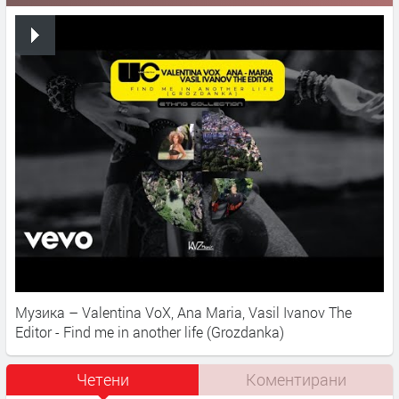
Музика – Valentina VoX, Ana Maria, Vasil Ivanov The
Editor - Find me in another life (Grozdanka)
Четени
Коментирани