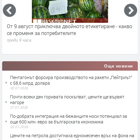
кт
От 9 август приключва двойното етикетиране - какво
М
се променя за потребителите
к
преди 9 часа
п
Още новини
Пентагонът форсира производството на ракети „Пейтриът“
с 58,6 млрд. долара
30.07.2026
Почти всеки ден горивата поскъпват, цените ще вървят
нагоре
27.07.2026
По-добрата интеграция на бежанците носи потенциал за
още 600 млн. евро за българската икономика
20.07.2026
Цените на петрола достигнаха едномесечен връх на фона на