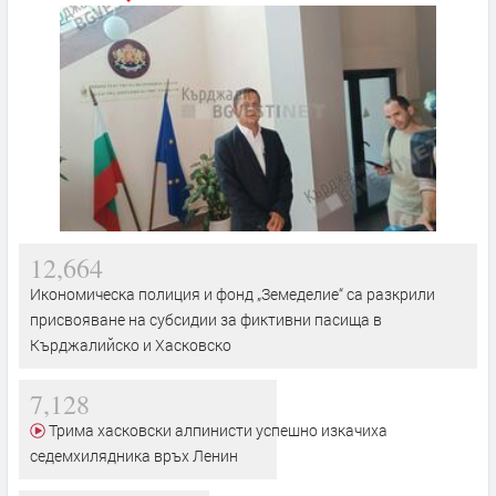
12,664
Икономическа полиция и фонд „Земеделие“ са разкрили
присвояване на субсидии за фиктивни пасища в
Кърджалийско и Хасковско
7,128
Трима хасковски алпинисти успешно изкачиха
седемхилядника връх Ленин