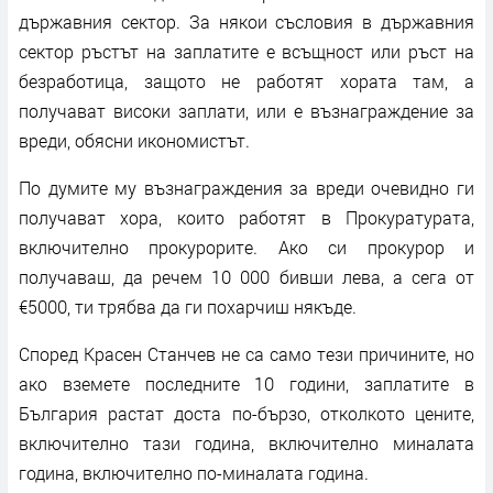
държавния сектор. За някои съсловия в държавния
сектор ръстът на заплатите е всъщност или ръст на
безработица, защото не работят хората там, а
получават високи заплати, или е възнаграждение за
вреди, обясни икономистът.
По думите му възнаграждения за вреди очевидно ги
получават хора, които работят в Прокуратурата,
включително прокурорите. Ако си прокурор и
получаваш, да речем 10 000 бивши лева, а сега от
€5000, ти трябва да ги похарчиш някъде.
Според Красен Станчев не са само тези причините, но
ако вземете последните 10 години, заплатите в
България растат доста по-бързо, отколкото цените,
включително тази година, включително миналата
година, включително по-миналата година.