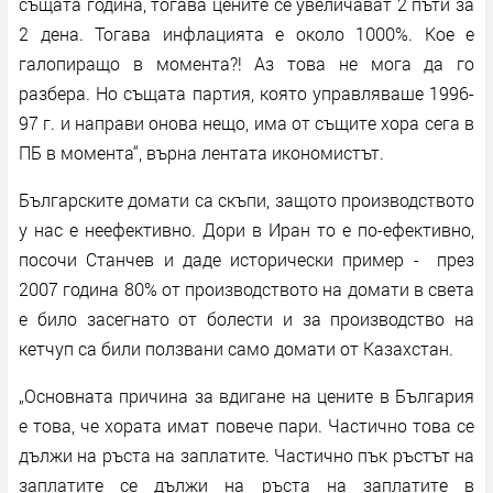
същата година, тогава цените се увеличават 2 пъти за
2 дена. Тогава инфлацията е около 1000%. Кое е
галопиращо в момента?! Аз това не мога да го
разбера. Но същата партия, която управляваше 1996-
97 г. и направи онова нещо, има от същите хора сега в
ПБ в момента“, върна лентата икономистът.
Българските домати са скъпи, защото производството
у нас е неефективно. Дори в Иран то е по-ефективно,
посочи Станчев и даде исторически пример - през
2007 година 80% от производството на домати в света
е било засегнато от болести и за производство на
кетчуп са били ползвани само домати от Казахстан.
„Основната причина за вдигане на цените в България
е това, че хората имат повече пари. Частично това се
дължи на ръста на заплатите. Частично пък ръстът на
заплатите се дължи на ръста на заплатите в