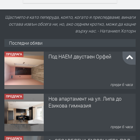
Щастието е като пеперуда, която, когато я преследваме, винаги
остава извън обсега ни, но, ако седнем кротко, може да кацне
върху нас. - Натаниел Хоторн
Последни обяви
ПРЕДЛАГА
Под НАЕМ двустаен Орфей
преди 6 часа
ПРЕДЛАГА
Нов апартамент на ул. Липа до
Езикова гимназия
преди 6 часа
ПРЕДЛАГА