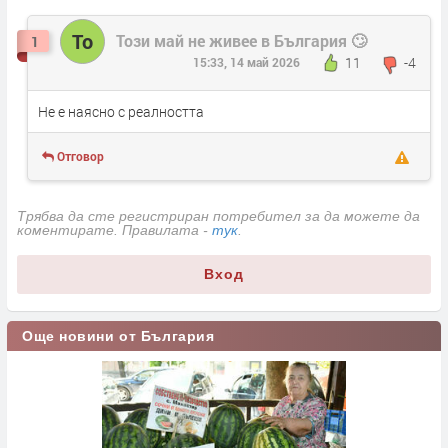
То
Този май не живее в България 🙄
1
11
-4
15:33, 14 май 2026
Не е наясно с реалността
Отговор
Трябва да сте регистриран потребител за да можете да
коментирате. Правилата -
тук
.
Вход
Още новини от България