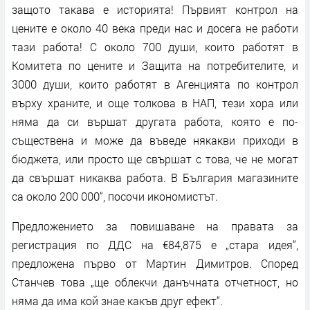
защото такава е историята! Първият контрол на
цените е около 40 века преди нас и досега не работи
тази работа! С около 700 души, които работят в
Комитета по цените и Защита на потребителите, и
3000 души, които работят в Агенцията по контрол
върху храните, и още толкова в НАП, тези хора или
няма да си вършат другата работа, която е по-
съществена и може да въведе някакви приходи в
бюджета, или просто ще свършат с това, че не могат
да свършат никаква работа. В България магазините
са около 200 000“, посочи икономистът.
Предложението за повишаване на правата за
регистрация по ДДС на €84,875 е „стара идея“,
предложена първо от Мартин Димитров. Според
Станчев това „ще облекчи данъчната отчетност, но
няма да има кой знае какъв друг ефект“.