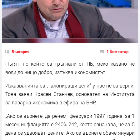
България
1 Коментар
Пътят, по който са тръгнали от ПБ, меко казано не
води до нищо добро, изтъква икономистът
Изказванията за „галопиращи цени“ у нас не са верни.
Това заяви Красен Станчев, основател на Института
за пазарна икономика в ефира на БНР.
„Ако се върнете, да речем, февруари 1997 година, за 1
месец инфлацията е 240% 242, което означава, че за 5
дена се удвояват цените. Ако се върнете обаче януари