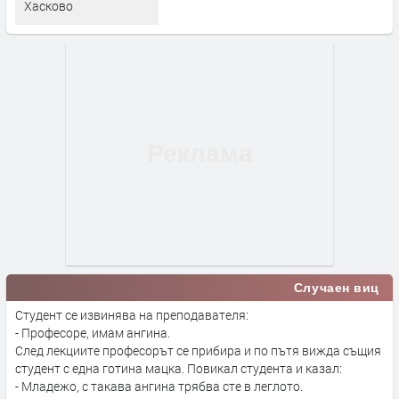
Хасково
Случаен виц
Студент се извинява на преподавателя:
- Професоре, имам ангина.
След лекциите професорът се прибира и по пътя вижда същия
студент с една готина мацка. Повикал студента и казал:
- Младежо, с такава ангина трябва сте в леглото.