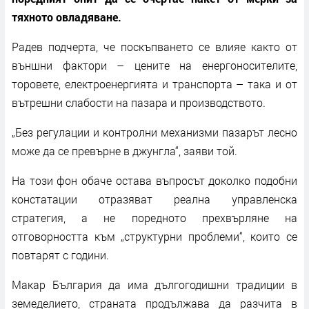
тяхното овладяване.
Радев подчерта, че поскъпването се влияе както от
външни фактори – цените на енергоносителите,
торовете, електроенергията и транспорта – така и от
вътрешни слабости на пазара и производството.
„Без регулации и контролни механизми пазарът лесно
може да се превърне в джунгла“, заяви той.
На този фон обаче остава въпросът доколко подобни
констатации отразяват реална управленска
стратегия, а не поредното прехвърляне на
отговорността към „структурни проблеми“, които се
повтарят с години.
Макар България да има дългогодишни традиции в
земеделието, страната продължава да разчита в