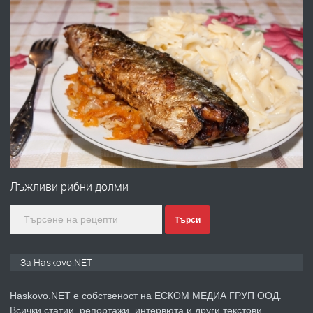
АПАРТАМЕНТ В ЦЕНТЪРА НА ГР.
ХАСКОВО
преди 2 дни
ПРЕДЛАГА
Давам гараж под наем
преди 2 дни
ПРЕДЛАГА
№4120 Магазин/Офис под наем в кв.
Любен Каравелов, Хасково-близо до
Лъжливи рибни долми
градската градина!
Търси
преди 3 дни
ПРЕДЛАГА
ПРОСТОРЕН ТРИСТАЕН
За Haskovo.NET
АПАРТАМЕНТ В НОВА СГРАДА КВ.
КУБА
Haskovo.NET е собственост на ЕСКОМ МЕДИА ГРУП ООД.
Всички статии, репортажи, интервюта и други текстови,