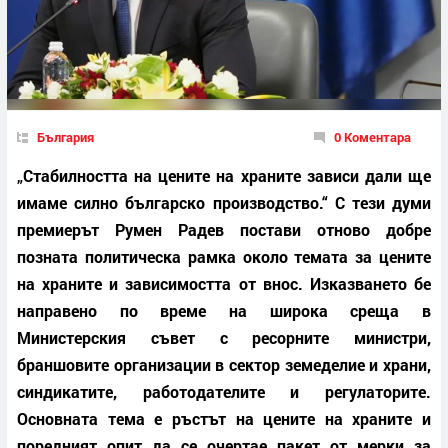
България
0 Коментара
„Стабилността на цените на храните зависи дали ще
имаме силно българско производство.“ С тези думи
премиерът Румен Радев постави отново добре
позната политическа рамка около темата за цените
на храните и зависимостта от внос. Изказването бе
направено по време на широка среща в
Министерския съвет с ресорните министри,
браншовите организации в сектор земеделие и храни,
синдикатите, работодателите и регулаторите.
Основната тема е ръстът на цените на храните и
поредният опит да се очертае пакет от мерки за