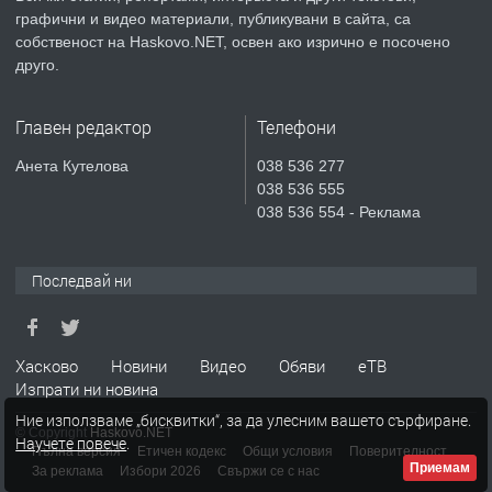
преди 3 дни
графични и видео материали, публикувани в сайта, са
собственост на Haskovo.NET, освен ако изрично е посочено
ПРЕДЛАГА
Продавам парцел в гр. Хасково кв.
друго.
Хисаря до ток, вода,канализация,
асфалт 0889 537 426
Главен редактор
Телефони
преди 3 дни
Анета Кутелова
038 536 277
038 536 555
ПРЕДЛАГА
СГЛОБЯВАНЕ НА МЕБЕЛИ.
038 536 554 - Реклама
Последвай ни
преди 3 дни
ПРЕДЛАГА
№4119 Едностаен обзаведен
Хасково
Новини
Видео
Обяви
еТВ
апартамент под наем в кв.
Изпрати ни новина
Училищни, гр. Хасково.
Ние използваме „бисквитки“, за да улесним вашето сърфиране.
© Copyright
Haskovo.NET
Научете повече
.
преди 4 дни
Пълна версия
Етичен кодекс
Общи условия
Поверителност
Приемам
За реклама
Избори 2026
Свържи се с нас