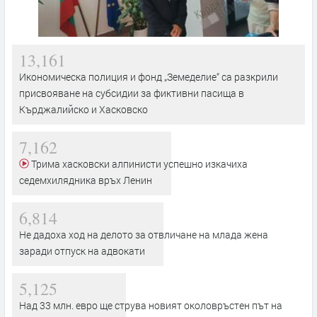
13,161
Икономическа полиция и фонд „Земеделие“ са разкрили
присвояване на субсидии за фиктивни пасища в
Кърджалийско и Хасковско
7,162
Трима хасковски алпинисти успешно изкачиха
седемхилядника връх Ленин
6,814
Не дадоха ход на делото за отвличане на млада жена
заради отпуск на адвокати
5,125
Над 33 млн. евро ще струва новият околовръстен път на