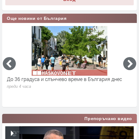
Още новини от България
До 36 градуса и слънчево време в България днес
О
с
преди 4 часа
п
Препоръчано видео