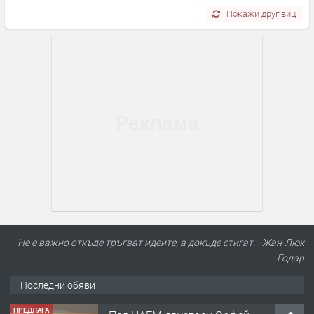
Покажи друг виц
Не е важно откъде тръгват идеите, а докъде стигат. - Жан-Люк
Годар
Последни обяви
ПРЕДЛАГА