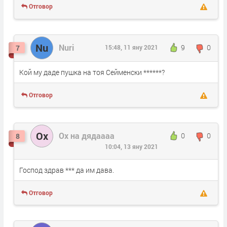
Отговор
Nu
Nuri
9
0
7
15:48, 11 яну 2021
Кой му даде пушка на тоя Сейменски ******?
Отговор
Ох
Ох на дядаааа
0
0
8
10:04, 13 яну 2021
Господ здрав *** да им дава.
Отговор