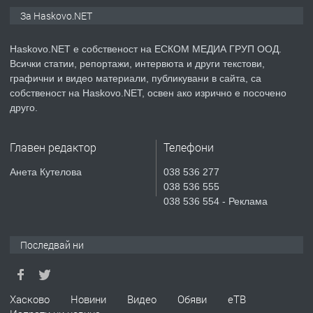
ПРЕДЛАГА
Продавам парцел в гр. Хасково кв.
За Haskovo.NET
Хисаря до ток, вода,канализация,
асфалт 0889 537 426
Haskovo.NET е собственост на ЕСКОМ МЕДИА ГРУП ООД.
Всички статии, репортажи, интервюта и други текстови,
преди 4 дни
графични и видео материали, публикувани в сайта, са
собственост на Haskovo.NET, освен ако изрично е посочено
ПРЕДЛАГА
СГЛОБЯВАНЕ НА МЕБЕЛИ.
друго.
Главен редактор
Телефони
преди 4 дни
Анета Кутелова
038 536 277
038 536 555
ПРЕДЛАГА
№4119 Едностаен обзаведен
038 536 554 - Реклама
апартамент под наем в кв.
Училищни, гр. Хасково.
Последвай ни
преди 5 дни
ПРЕДЛАГА
Под НАЕМ двустаен Орфей
Хасково
Новини
Видео
Обяви
еТВ