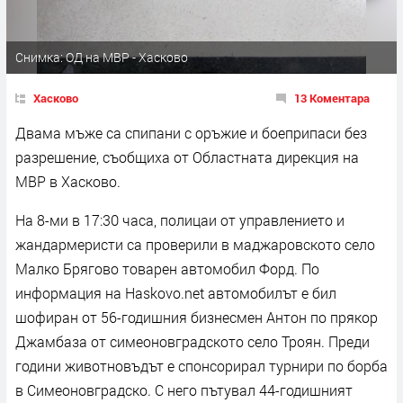
Снимка: ОД на МВР - Хасково
Хасково
13 Коментара
Двама мъже са спипани с оръжие и боеприпаси без
разрешение, съобщиха от Областната дирекция на
МВР в Хасково.
На 8-ми в 17:30 часа, полицаи от управлението и
жандармеристи са проверили в маджаровското село
Малко Брягово товарен автомобил Форд. По
информация на Haskovo.net автомобилът е бил
шофиран от 56-годишния бизнесмен Антон по прякор
Джамбаза от симеоновградското село Троян. Преди
години животновъдът е спонсорирал турнири по борба
в Симеоновградско. С него пътувал 44-годишният