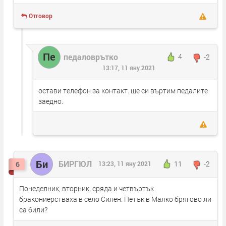
Отговор
Пе
педаловрътко
4
-2
13:17, 11 яну 2021
остави телефон за контакт. ще си въртим педалите
заедно.
Би
БИРГЮЛ
11
-2
6
13:23, 11 яну 2021
Понеделник, вторник, сряда и четвъртък
бракониерстваха в село Силен. Петък в Малко брягово ли
са били?