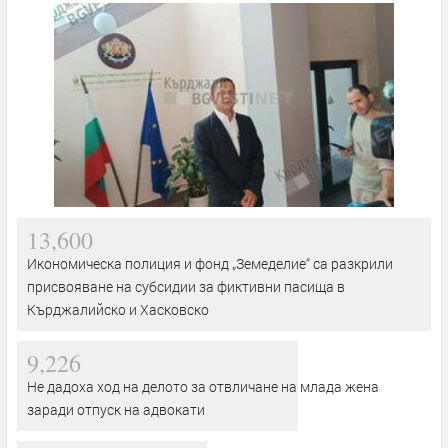
13,600
Икономическа полиция и фонд „Земеделие“ са разкрили
присвояване на субсидии за фиктивни пасища в
Кърджалийско и Хасковско
9,226
Не дадоха ход на делото за отвличане на млада жена
заради отпуск на адвокати