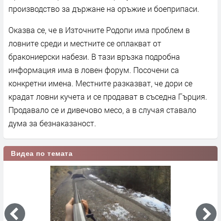
производство за държане на оръжие и боеприпаси.
Оказва се, че в Източните Родопи има проблем в
ловните среди и местните се оплакват от
бракониерски набези. В тази връзка подробна
информация има в ловен форум. Посочени са
конкретни имена. Местните разказват, че дори се
крадат ловни кучета и се продават в съседна Гърция.
Продавало се и дивечово месо, а в случая ставало
дума за безнаказаност.
Видеа по темата