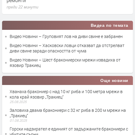
ремонти
о
преди 22 минути
п
Видеа по темата
Видео Новини – Груповият лов на диви свине е забранен
Видео Новини – Хасковски ловци отказват да отстрелват
диви свине заради опасността от чума
Видео Новини – Шест бракониерски мрежи извадиха от
язовир Тракиец
Още новини
Хванаха бракониер с над 10 кг риба и 100 метра мрежи в
кола край язовир „Тракиец“
25.08.2025
Заловиха двама бракониери с 32 кг риба в 200 м мрежи на
„Тракиец“
01.08.2025
Горски надзирател е единият от задържаните бракониери с
убитите сърни