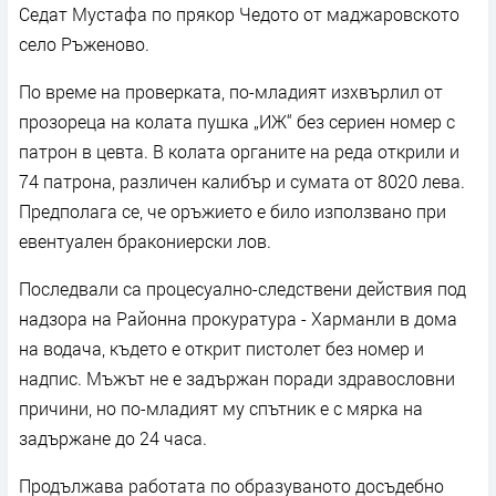
Седат Мустафа по прякор Чедото от маджаровското
село Ръженово.
По време на проверката, по-младият изхвърлил от
прозореца на колата пушка „ИЖ“ без сериен номер с
патрон в цевта. В колата органите на реда открили и
74 патрона, различен калибър и сумата от 8020 лева.
Предполага се, че оръжието е било използвано при
евентуален бракониерски лов.
Последвали са процесуално-следствени действия под
надзора на Районна прокуратура - Харманли в дома
на водача, където е открит пистолет без номер и
надпис. Мъжът не е задържан поради здравословни
причини, но по-младият му спътник е с мярка на
задържане до 24 часа.
Продължава работата по образуваното досъдебно