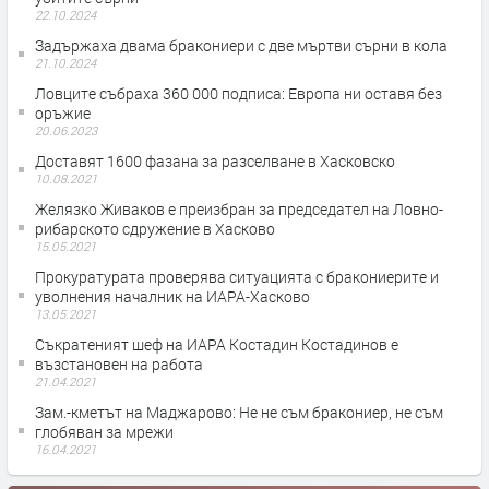
22.10.2024
Задържаха двама бракониери с две мъртви сърни в кола
21.10.2024
Ловците събраха 360 000 подписа: Европа ни оставя без
оръжие
20.06.2023
Доставят 1600 фазана за разселване в Хасковско
10.08.2021
Желязко Живаков е преизбран за председател на Ловно-
рибарското сдружение в Хасково
15.05.2021
Прокуратурата проверява ситуацията с бракониерите и
уволнения началник на ИАРА-Хасково
13.05.2021
Съкратеният шеф на ИАРА Костадин Костадинов е
възстановен на работа
21.04.2021
Зам.-кметът на Маджарово: Не не съм бракониер, не съм
глобяван за мрежи
16.04.2021