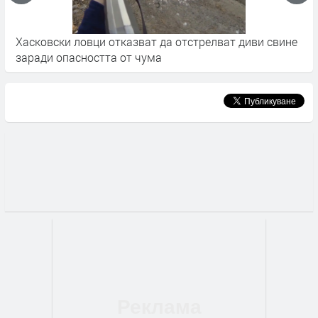
Хасковски ловци отказват да отстрелват диви свине
Ш
заради опасността от чума
Т