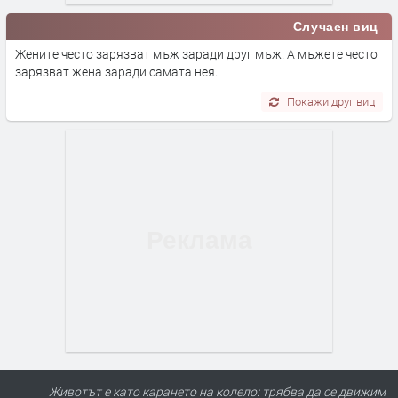
Случаен виц
Жените често зарязват мъж заради друг мъж. А мъжете често
зарязват жена заради самата нея.
Покажи друг виц
Животът е като карането на колело: трябва да се движим