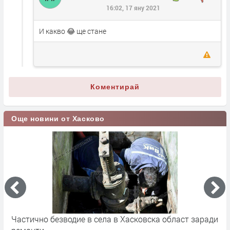
16:02, 17 яну 2021
И какво 😂 ще стане
Коментирай
Още новини от Хасково
Частично безводие в села в Хасковска област заради
Ф