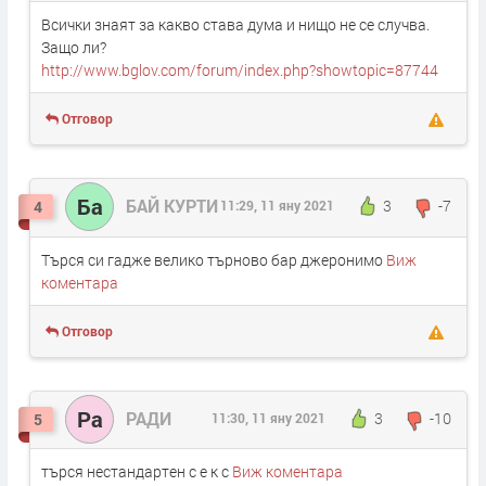
Всички знаят за какво става дума и нищо не се случва.
Защо ли?
http://www.bglov.com/forum/index.php?showtopic=87744
Отговор
Ба
БАЙ КУРТИ
3
-7
4
11:29, 11 яну 2021
Търся си гадже велико търново бар джеронимо
Виж
коментара
Отговор
Ра
РАДИ
3
-10
5
11:30, 11 яну 2021
търся нестандартен с е к с
Виж коментара