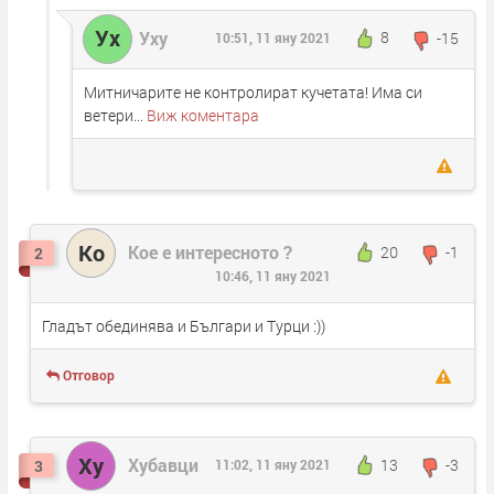
Ух
Уху
8
-15
10:51, 11 яну 2021
Митничарите не контролират кучетата! Има си
ветери...
Виж коментара
Ко
Кое е интересното ?
20
-1
2
10:46, 11 яну 2021
Гладът обединява и Българи и Турци :))
Отговор
Ху
Хубавци
13
-3
3
11:02, 11 яну 2021