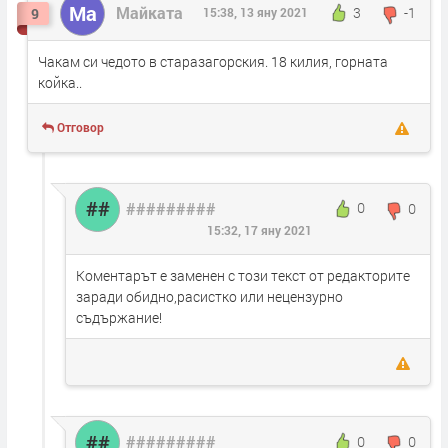
Ма
Майката
3
-1
9
15:38, 13 яну 2021
Чакам си чедото в старазагорския. 18 килия, горната
койка..
Отговор
##
#########
0
0
15:32, 17 яну 2021
Коментарът е заменен с този текст от редакторите
заради обидно,расистко или нецензурно
съдържание!
##
#########
0
0