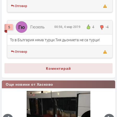
Отговор
Гю
Гюзeль
4
-4
5
00:56, 4 мар 2019
То в България няма турци.Тия дьонмета не са турци!
Отговор
Коментирай
Още новини от Хасково