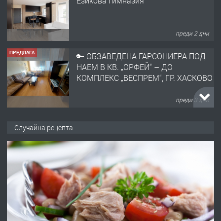
преди 2 дни
ПРЕДЛАГА
🔑 ОБЗАВЕДЕНА ГАРСОНИЕРА ПОД
НАЕМ В КВ. „ОРФЕЙ“ – ДО
КОМПЛЕКС „ВЕСПРЕМ“, ГР. ХАСКОВО
преди 3 дни
ПРЕДЛАГА
НАПЪЛНО ОБЗАВЕДЕН И
Случайна рецепта
ОБОРУДВАН ТРИСТАЕН
АПАРТАМЕНТ В ЦЕНТЪРА НА ГР.
ХАСКОВО
преди 4 дни
ПРЕДЛАГА
Давам гараж под наем