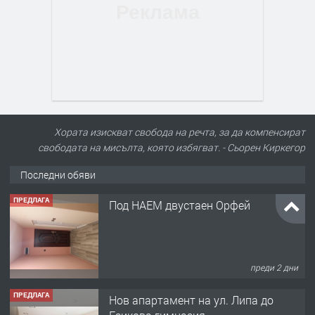
Хората изискват свобода на речта, за да компенсират
свободата на мисълта, която избягват. - Сьорен Киркегор
Последни обяви
ПРЕДЛАГА
Под НАЕМ двустаен Орфей
преди 2 дни
ПРЕДЛАГА
Нов апартамент на ул. Липа до
Езикова гимназия