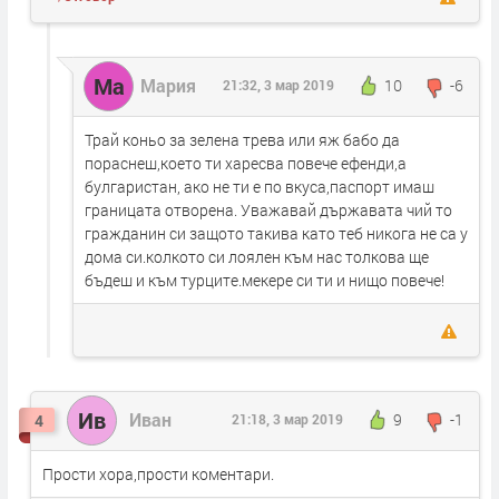
Ма
Мария
10
-6
21:32, 3 мар 2019
Трай коньо за зелена трева или яж бабо да
пораснеш,което ти харесва повече ефенди,а
булгаристан, ако не ти е по вкуса,паспорт имаш
границата отворена. Уважавай държавата чий то
гражданин си защото такива като теб никога не са у
дома си.колкото си лоялен към нас толкова ще
бъдеш и към турците.мекере си ти и нищо повече!
Ив
Иван
9
-1
4
21:18, 3 мар 2019
Прости хора,прости коментари.