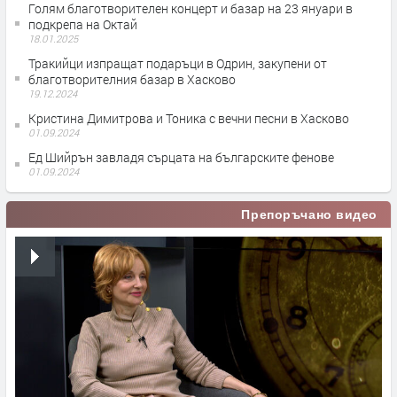
Голям благотворителен концерт и базар на 23 януари в
подкрепа на Октай
18.01.2025
Тракийци изпращат подаръци в Одрин, закупени от
благотворителния базар в Хасково
19.12.2024
Кристина Димитрова и Тоника с вечни песни в Хасково
01.09.2024
Ед Шийрън завладя сърцата на българските фенове
01.09.2024
Препоръчано видео