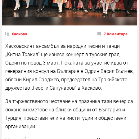
Хасково
7 Коментара
Хасковският ансамбъл за народни песни и танци
„Китна Тракия“ ще изнесе концерт в турския град
Одрин по повод 3 март. Поканата за участие идва от
генералния консул на България в Одрин Васил Вълчев,
обясни Кирил Сарджев, председател на Тракийското
дружество „Георги Сапунаров“ в Хасково.
За тържественото честване на празника тази вечер са
поканени кметове на близки общини от България и
Турция, представители на институции и обществени
организации.