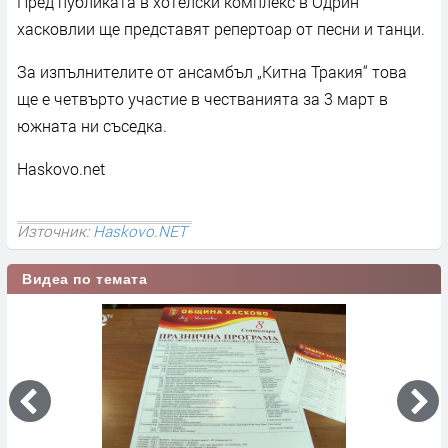
Пред публиката в хотелски комплекс в Одрин
хасковлии ще представят репертоар от песни и танци.
За изпълнителите от ансамбъл „Китна Тракия“ това
ще е четвърто участие в честванията за 3 март в
южната ни съседка.
Haskovo.net
Източник:
Haskovo.NET
Видеа по темата