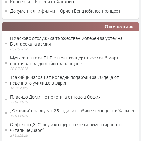
Концерти – Корени от Хасково
Документални филми – Орион Бенд юбилеен концерт
Още новини
В Хасково отслужиха тържествен молебен за успех на
Българската армия
06.05.2026
Музикантите от БНР спират концертите си от 6 март,
настояват за достойно заплащане
20.02.2026
Тракийци изпращат Коледни подаръци за 70 деца от
неделното училище в Одрин
16.12.2025
Пласидо Доминго пристига отново в София
22.08.2025
„Южняци“ празнуват 25 години с юбилеен концерт в Хасково
19.04.2025
С ефектно „3 D“ шоу и концерт откриха ремонтираното
читалище „Заря“
21.03.2025