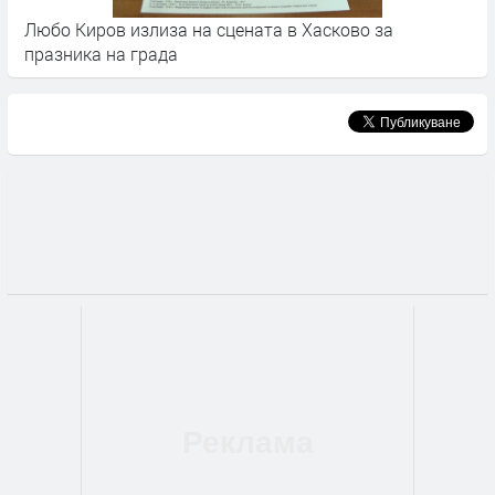
Любо Киров излиза на сцената в Хасково за
К
празника на града
П