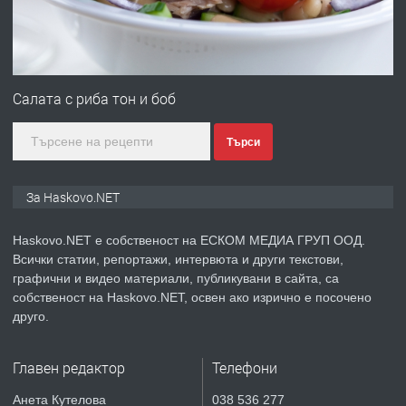
преди 4 дни
ПРЕДЛАГА
№4120 Магазин/Офис под наем в кв.
Любен Каравелов, Хасково-близо до
Салата с риба тон и боб
градската градина!
Търси
преди 4 дни
ПРЕДЛАГА
ПРОСТОРЕН ТРИСТАЕН
За Haskovo.NET
АПАРТАМЕНТ В НОВА СГРАДА КВ.
КУБА
Haskovo.NET е собственост на ЕСКОМ МЕДИА ГРУП ООД.
Всички статии, репортажи, интервюта и други текстови,
преди 5 дни
графични и видео материали, публикувани в сайта, са
собственост на Haskovo.NET, освен ако изрично е посочено
ПРЕДЛАГА
Продавам парцел в гр. Хасково кв.
друго.
Хисаря до ток, вода,канализация,
асфалт 0889 537 426
Главен редактор
Телефони
преди 5 дни
Анета Кутелова
038 536 277