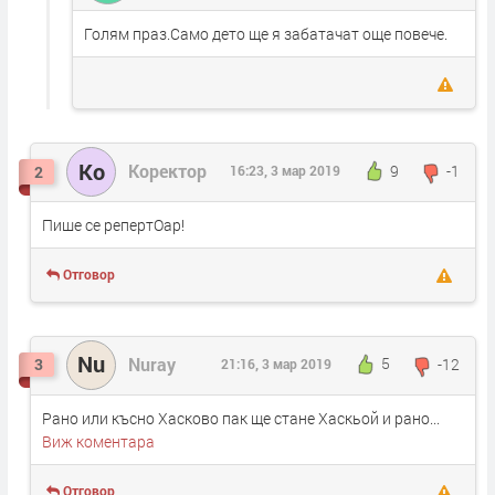
Голям праз.Само дето ще я забатачат още повече.
Ко
Коректор
9
-1
2
16:23, 3 мар 2019
Пише се репертОар!
Отговор
Nu
Nuray
5
-12
3
21:16, 3 мар 2019
Рано или късно Хасково пак ще стане Хаскьой и рано...
Виж коментара
Отговор