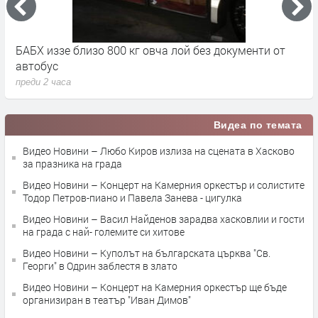
на
БАБХ иззе близо 800 кг овча лой без документи от
8
автобус
в
преди 2 часа
п
Видеа по темата
Видео Новини – Любо Киров излиза на сцената в Хасково
за празника на града
Видео Новини – Концерт на Камерния оркестър и солистите
Тодор Петров-пиано и Павела Занева - цигулка
Видео Новини – Васил Найденов зарадва хасковлии и гости
на града с най- големите си хитове
Видео Новини – Куполът на българската църква "Св.
Георги" в Одрин заблестя в злато
Видео Новини – Концерт на Камерния оркестър ще бъде
организиран в театър "Иван Димов"