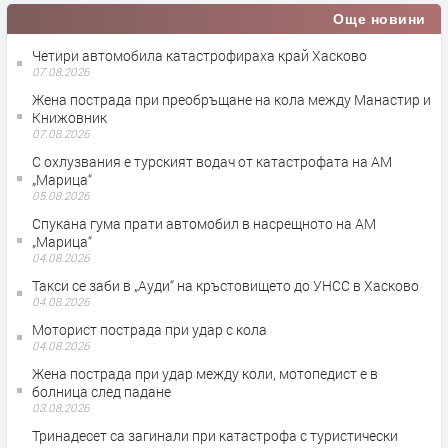
Още новини
Четири автомобила катастрофираха край Хасково
07.08.2026
Жена пострада при преобръщане на кола между Манастир и
Книжовник
07.08.2026
С охлузвания е турският водач от катастрофата на АМ
„Марица“
05.08.2026
Спукана гума прати автомобил в насрещното на АМ
„Марица“
04.08.2026
Такси се заби в „Ауди“ на кръстовището до УНСС в Хасково
04.08.2026
Моторист пострада при удар с кола
04.08.2026
Жена пострада при удар между коли, мотопедист е в
болница след падане
03.08.2026
Тринадесет са загинали при катастрофа с туристически