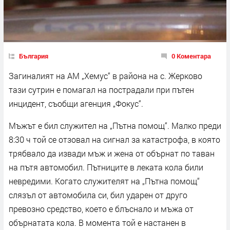
България
0 Коментара
Загиналият на АМ „Хемус“ в района на с. Жерково
тази сутрин е помагал на пострадали при пътен
инцидент, съобщи агенция „Фокус“.
Мъжът е бил служител на „Пътна помощ“. Малко преди
8:30 ч той се отзовал на сигнал за катастрофа, в която
трябвало да извади мъж и жена от обърнат по таван
на пътя автомобил. Пътниците в леката кола били
невредими. Когато служителят на „Пътна помощ“
слязъл от автомобила си, бил ударен от друго
превозно средство, което е блъснало и мъжа от
обърнатата кола. В момента той е настанен в