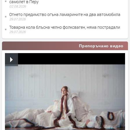
самолет в Перу
02.08.2026
Отнето предимство огъна ламарините на два автомобила
29.07.2026
Товарна кола блъсна челно фолксваген, няма пострадали
29.07.2026
Препоръчано видео