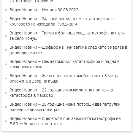
катастрофа в Хасково
Видео Новини – Новини 30 08 2022
Видео Новини – 24- годишен младеж катастрофира в
кръговото на изхода за Кърджали
Видео Новини – Трима в болница след катастрофа на пътя
за село Конуш
Видео Новини – Шофьор на ТИР загина след като се вряза в
дърводелски цех
Видео Новини – Лек автомобил катастрофира и падна в
хасковската река
Видео Новини – Жена падна с автомобила си от 3 метра
височина в двор на къща
Видео Новини – 22-годишно момче загина при тежка
катастрофа в Хасково
Видео Новини – 28-годишна жена потроши две патрулки,
ранени са двама полицаи
Видео Новини – Оцелелите при зверската катастрофа на
Е-80 се борят за живота си!