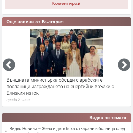
Коментирай
Още новини от България
Външната министърка обсъди с арабските
Ф
посланици изграждането на енергийни връзки с
п
Близкия изток
преди 2 часа
Видеа по темата
Видео Новини – Жена и дете бяха откарани в болница след