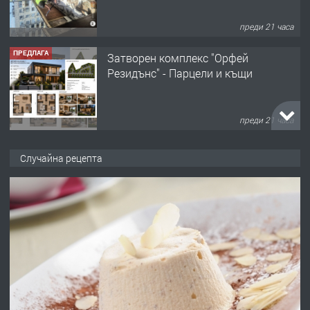
преди 21 часа
ПРЕДЛАГА
Затворен комплекс "Орфей
Резидънс" - Парцели и къщи
преди 21 часа
ПРЕДЛАГА
Продавам парцел в кв. Младежки
Случайна рецепта
хълм в Хасково без посредници 0889
537 426
преди 21 часа
ПРЕДЛАГА
Давам обзаведено жилище за жена
без брокери 0889 537 426
преди 21 часа