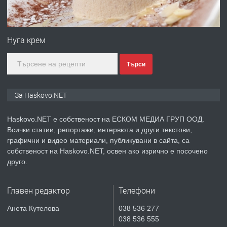
ПРЕДЛАГА
Под НАЕМ двустаен Орфей
Нуга крем
Търси
преди 3 дни
ПРЕДЛАГА
Нов апартамент на ул. Липа до
За Haskovo.NET
Езикова гимназия
Haskovo.NET е собственост на ЕСКОМ МЕДИА ГРУП ООД.
Всички статии, репортажи, интервюта и други текстови,
преди 3 дни
графични и видео материали, публикувани в сайта, са
собственост на Haskovo.NET, освен ако изрично е посочено
ПРЕДЛАГА
🔑 ОБЗАВЕДЕНА ГАРСОНИЕРА ПОД
друго.
НАЕМ В КВ. „ОРФЕЙ“ – ДО
КОМПЛЕКС „ВЕСПРЕМ“, ГР. ХАСКОВО
Главен редактор
Телефони
преди 5 дни
Анета Кутелова
038 536 277
038 536 555
ПРЕДЛАГА
НАПЪЛНО ОБЗАВЕДЕН И