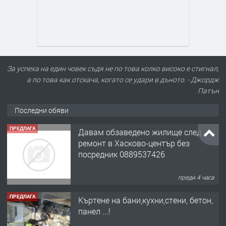
За успеха на един човек съдя не по това колко високо е стигнал,
а по това как отскача, когато се удари в дъното. - Джордж
Патън
Последни обяви
ПРЕДЛАГА
Давам обзаведено жилище след
ремонт в Хасково-център без
посредник 0889537426
преди 4 часа
ПРЕДЛАГА
Къртене на бани,кухни,стени, бетон,
панел ...!