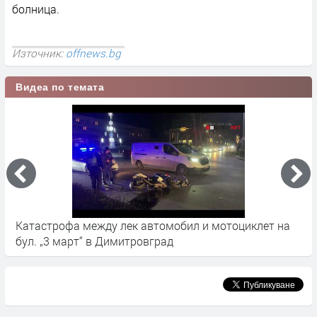
болница.
Източник:
offnews.bg
Видеа по темата
Катастрофа между лек автомобил и мотоциклет на
Ж
бул. „3 март“ в Димитровград
к