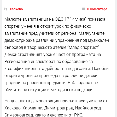
Хасково
0 Коментара
Малките възпитаници на ОДЗ 17 “Иглика” показаха
спортни умения в открит урок по физическо
възпитание пред учители от региона. Малчуганите
демонстрираха различни упражнения под музикален
съпровод в творческото ателие “Млад спортист”.
Демонстративният урок е част от програмата на
Регионалния инспекторат по образование за
квалификационната дейност на педагозите. Подобни
открити уроци се провеждат в различни детски
градини по различни предмети. Наблюдават се
обучителни ситуации и методически подходи.
На днешната демонстрация присъстваха учители от
Хасково, Харманли, Димитровград, Ивайловград,
Симеоновград, както и експерти от РИО.