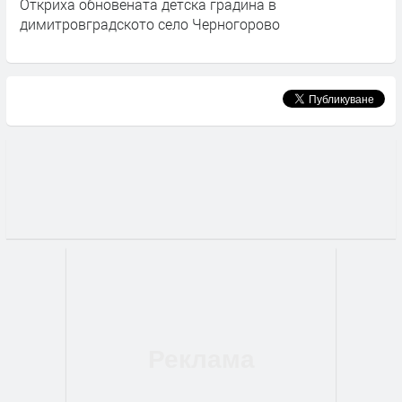
 детска градина в
Заместник – министъръ
 село Черногорово
Иво Димов участваха в 
възпитание