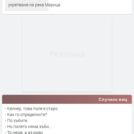
укрепване на река Марица
Случаен виц
- Келнер, това пиле е старо.
- Как го определихте?
- По зъбите.
- Но пилето няма зъби...
- То няма, а аз имах