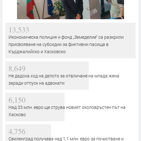
13,533
Икономическа полиция и фонд „Земеделие“ са разкрили
присвояване на субсидии за фиктивни пасища в
Кърджалийско и Хасковско
8,649
Не дадоха ход на делото за отвличане на млада жена
заради отпуск на адвокати
6,150
Над 33 млн. евро ще струва новият околовръстен път на
Хасково
4,756
Свиленград получава над 1,1 млн. евро за почистване и