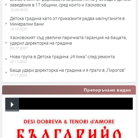
заведения в 17 общини, сред които и Хасковска
12.04.2023
Детска градина като от приказките радва малчуганите в
Минерални бани
14.12.2022
Хасковският съд увеличи паричната гаранция на бащата,
ударил директорка на градина
02.12.2022
Нова група в Детска градина „Иглика“ след ремонта
22.11.2022
Баща удари директорка на градина и я прати в „Пирогов“
17.11.2022
Препоръчано видео