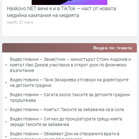
е е и в TikTok – част от новата
ОФК „Хасково“ старт
ния на медията
„Гигант“
преди 11 часа
Видеа по темата
Видео Новини – Заместник – министърът Стоян Андонов и
кметът Иво Димов участваха в открит урок по физическо
възпитание
Видео Новини – Таня Захариева отговори на директорите
на детските градини
Видео Новини – Сагата около таксите за детските градини
продължава
Видео Новини – Кметът: Таксите за забавачка са в сила
Видео Новини – Сигнал до прокуратурата срещу кмета
заради таксите за забавачка
Видео Новини – Обявяват Дни на отворените врати в