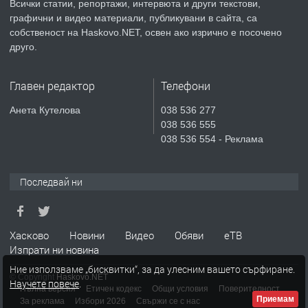
Всички статии, репортажи, интервюта и други текстови,
ПРЕДЛАГА
Продавам парцел в гр. Хасково кв.
графични и видео материали, публикувани в сайта, са
Хисаря до ток, вода,канализация,
собственост на Haskovo.NET, освен ако изрично е посочено
асфалт 0889 537 426
друго.
преди 4 дни
Главен редактор
Телефони
ПРЕДЛАГА
СГЛОБЯВАНЕ НА МЕБЕЛИ.
Анета Кутелова
038 536 277
038 536 555
038 536 554 - Реклама
преди 4 дни
Последвай ни
ПРЕДЛАГА
№4119 Едностаен обзаведен
апартамент под наем в кв.
Училищни, гр. Хасково.
Хасково
Новини
Видео
Обяви
еТВ
Изпрати ни новина
преди 4 дни
Ние използваме „бисквитки“, за да улесним вашето сърфиране.
© Copyright
Haskovo.NET
Научете повече
.
Пълна версия
Етичен кодекс
Общи условия
Поверителност
Приемам
За реклама
Избори 2026
Свържи се с нас