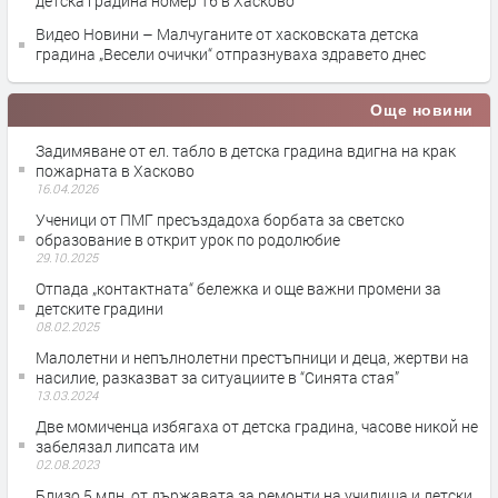
детска градина номер 16 в Хасково
Видео Новини – Малчуганите от хасковската детска
градина „Весели очички“ отпразнуваха здравето днес
Още новини
Задимяване от ел. табло в детска градина вдигна на крак
пожарната в Хасково
16.04.2026
Ученици от ПМГ пресъздадоха борбата за светско
образование в открит урок по родолюбие
29.10.2025
Отпада „контактната“ бележка и още важни промени за
детските градини
08.02.2025
Малолетни и непълнолетни престъпници и деца, жертви на
насилие, разказват за ситуациите в “Синята стая”
13.03.2024
Две момиченца избягаха от детска градина, часове никой не
забелязал липсата им
02.08.2023
Близо 5 млн. от държавата за ремонти на училища и детски