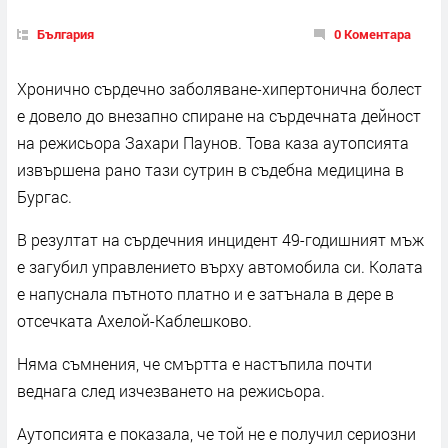
България
0 Коментара
Хронично сърдечно заболяване-хипертонична болест
е довело до внезапно спиране на сърдечната дейност
на режисьора Захари Паунов. Това каза аутопсията
извършена рано тази сутрин в съдебна медицина в
Бургас.
В резултат на сърдечния инцидент 49-годишният мъж
е загубил управлението върху автомобила си. Колата
е напуснала пътното платно и е затънала в дере в
отсечката Ахелой-Каблешково.
Няма съмнения, че смъртта е настъпила почти
веднага след изчезването на режисьора.
Аутопсията е показала, че той не е получил сериозни