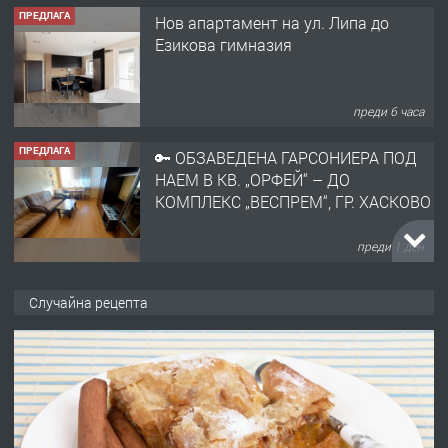
ПРЕДЛАГА
Нов апартамент на ул. Липа до
Езикова гимназия
преди 6 часа
ПРЕДЛАГА
🔑 ОБЗАВЕДЕНА ГАРСОНИЕРА ПОД
НАЕМ В КВ. „ОРФЕЙ“ – ДО
КОМПЛЕКС „ВЕСПРЕМ“, ГР. ХАСКОВО
преди 1 ден
ПРЕДЛАГА
НАПЪЛНО ОБЗАВЕДЕН И
Случайна рецепта
ОБОРУДВАН ТРИСТАЕН
АПАРТАМЕНТ В ЦЕНТЪРА НА ГР.
ХАСКОВО
преди 2 дни
ПРЕДЛАГА
Давам гараж под наем