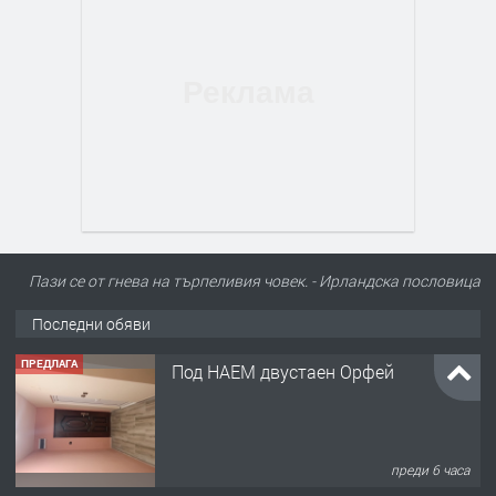
Пази се от гнева на търпеливия човек. - Ирландскa пословицa
Последни обяви
ПРЕДЛАГА
Под НАЕМ двустаен Орфей
преди 6 часа