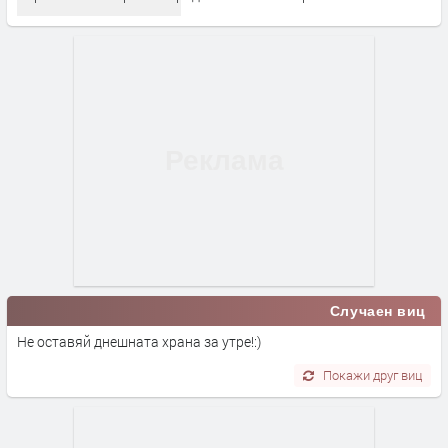
Случаен виц
Не оставяй днешната храна за утре!:)
Покажи друг виц