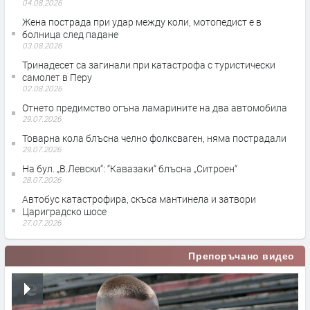
04.08.2026
Жена пострада при удар между коли, мотопедист е в
болница след падане
03.08.2026
Тринадесет са загинали при катастрофа с туристически
самолет в Перу
02.08.2026
Отнето предимство огъна ламарините на два автомобила
29.07.2026
Товарна кола блъсна челно фолксваген, няма пострадали
29.07.2026
На бул. „В.Левски“: “Кавазаки“ блъсна „Ситроен“
28.07.2026
Автобус катастрофира, скъса мантинела и затвори
Цариградско шосе
27.07.2026
Препоръчано видео