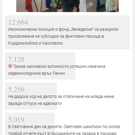
12,664
Икономическа полиция и фонд „Земеделие“ са разкрили
присвояване на субсидии за фиктивни пасища в
Кърджалийско и Хасковско
7,128
Трима хасковски алпинисти успешно изкачиха
седемхилядника връх Ленин
5,256
Не дадоха ход на делото за отвличане на млада жена
заради отпуск на адвокати
5,019
В Световния ден на динята: Световен шампион по силов
трибой отчете ръст в продажбите на пазара в Хасково