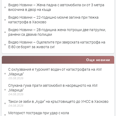
Видео Новини – Жена падна с автомобила си от 3 метра
височина в двор на къща
Видео Новини – 22-годишно момче загина при тежка
катастрофа в Хасково
Видео Новини – 28-годишна жена потроши две патрулки,
ранени са двама полицаи
Видео Новини – Оцелелите при зверската катастрофа на
Е-80 се борят за живота си!
Още новини
С охлузвания е турският водач от катастрофата на АМ
„Марица“
05.08.2026
Спукана гума прати автомобил в насрещното на АМ
„Марица“
04.08.2026
Такси се заби в „Ауди“ на кръстовището до УНСС в Хасково
04.08.2026
Моторист пострада при удар с кола