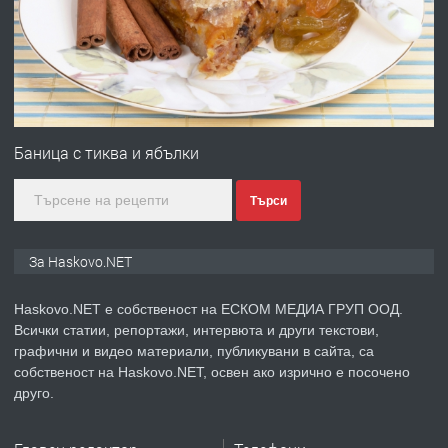
преди 2 дни
ПРЕДЛАГА
№4120 Магазин/Офис под наем в кв.
Любен Каравелов, Хасково-близо до
Баница с тиква и ябълки
градската градина!
Търси
преди 2 дни
ПРЕДЛАГА
ПРОСТОРЕН ТРИСТАЕН
За Haskovo.NET
АПАРТАМЕНТ В НОВА СГРАДА КВ.
КУБА
Haskovo.NET е собственост на ЕСКОМ МЕДИА ГРУП ООД.
Всички статии, репортажи, интервюта и други текстови,
преди 3 дни
графични и видео материали, публикувани в сайта, са
собственост на Haskovo.NET, освен ако изрично е посочено
ПРЕДЛАГА
Продавам парцел в гр. Хасково кв.
друго.
Хисаря до ток, вода,канализация,
асфалт 0889 537 426