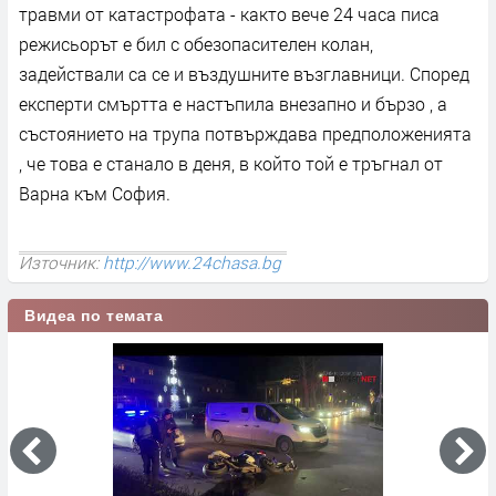
травми от катастрофата - както вече 24 часа писа
режисьорът е бил с обезопасителен колан,
задействали са се и въздушните възглавници. Според
експерти смъртта е настъпила внезапно и бързо , а
състоянието на трупа потвърждава предположенията
, че това е станало в деня, в който той е тръгнал от
Варна към София.
Източник:
http://www.24chasa.bg
Видеа по темата