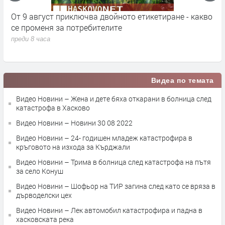
кт
От 9 август приключва двойното етикетиране - какво
М
се променя за потребителите
к
преди 8 часа
п
Видеа по темата
Видео Новини – Жена и дете бяха откарани в болница след
катастрофа в Хасково
Видео Новини – Новини 30 08 2022
Видео Новини – 24- годишен младеж катастрофира в
кръговото на изхода за Кърджали
Видео Новини – Трима в болница след катастрофа на пътя
за село Конуш
Видео Новини – Шофьор на ТИР загина след като се вряза в
дърводелски цех
Видео Новини – Лек автомобил катастрофира и падна в
хасковската река