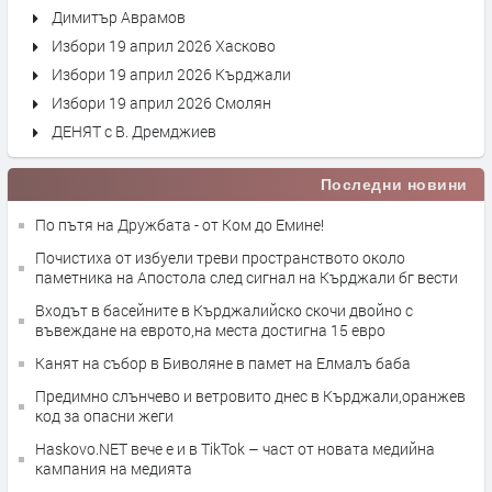
Димитър Аврамов
Избори 19 април 2026 Хасково
Избори 19 април 2026 Кърджали
Избори 19 април 2026 Смолян
ДЕНЯТ с В. Дремджиев
Последни новини
По пътя на Дружбата - от Ком до Емине!
Почистиха от избуели треви пространството около
паметника на Апостола след сигнал на Кърджали бг вести
Входът в басейните в Кърджалийско скочи двойно с
въвеждане на еврото,на места достигна 15 евро
Канят на събор в Биволяне в памет на Елмалъ баба
Предимно слънчево и ветровито днес в Кърджали,оранжев
код за опасни жеги
Haskovo.NET вече е и в TikTok – част от новата медийна
кампания на медията