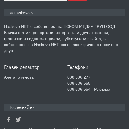
ПРОСТОРЕН ТРИСТАЕН
АПАРТАМЕНТ В НОВА СГРАДА КВ.
За Haskovo.NET
КУБА
Haskovo.NET е собственост на ЕСКОМ МЕДИА ГРУП ООД.
преди 4 дни
Всички статии, репортажи, интервюта и други текстови,
графични и видео материали, публикувани в сайта, са
ПРЕДЛАГА
Продавам парцел в гр. Хасково кв.
собственост на Haskovo.NET, освен ако изрично е посочено
Хисаря до ток, вода,канализация,
друго.
асфалт 0889 537 426
Главен редактор
Телефони
преди 4 дни
Анета Кутелова
038 536 277
ПРЕДЛАГА
СГЛОБЯВАНЕ НА МЕБЕЛИ.
038 536 555
038 536 554 - Реклама
преди 4 дни
Последвай ни
ПРЕДЛАГА
№4119 Едностаен обзаведен
апартамент под наем в кв.