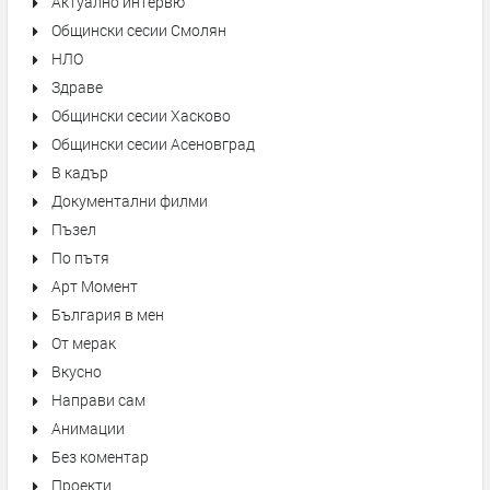
Актуално интервю
Общински сесии Смолян
НЛО
Здраве
Общински сесии Хасково
Общински сесии Асеновград
В кадър
Документални филми
Пъзел
По пътя
Арт Момент
България в мен
От мерак
Вкусно
Направи сам
Анимации
Без коментар
Проекти