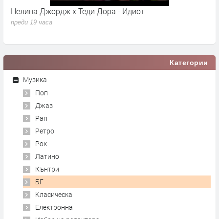
 Джордж x Теди Дора - Идиот
Young K - S
9 часа
преди 19 часа
Категории
Музика
Поп
Джаз
Рап
Ретро
Рок
Латино
Кънтри
БГ
Класическа
Електронна