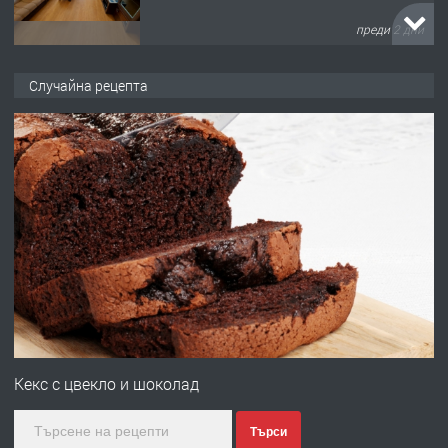
преди 2 дни
ПРЕДЛАГА
НАПЪЛНО ОБЗАВЕДЕН И
ОБОРУДВАН ТРИСТАЕН
Случайна рецепта
АПАРТАМЕНТ В ЦЕНТЪРА НА ГР.
ХАСКОВО
преди 3 дни
ПРЕДЛАГА
Давам гараж под наем
преди 3 дни
ПРЕДЛАГА
№4120 Магазин/Офис под наем в кв.
Любен Каравелов, Хасково-близо до
градската градина!
Кекс с цвекло и шоколад
преди 3 дни
Търси
ПРЕДЛАГА