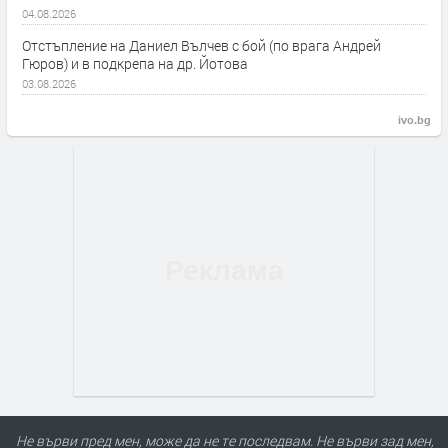
04.08.2026
Отстъпление на Даниел Вълчев с бой (по врага Андрей
Гюров) и в подкрепа на др. Йотова
03.08.2026
ivo.bg
Не върви пред мен, може да не те последвам. Не върви зад мен,