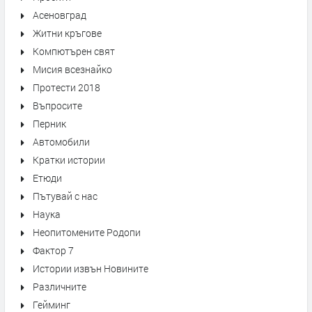
Асеновград
Житни кръгове
Компютърен свят
Мисия всезнайко
Протести 2018
Въпросите
Перник
Автомобили
Кратки истории
Етюди
Пътувай с нас
Наука
Неопитомените Родопи
Фактор 7
Истории извън Новините
Различните
Гейминг