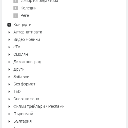
Избор на редактора
Коледни
Реге
Концерти
Алтернативата
Видео Новини
eTV
Смолян
Димитровград
Други
Забавни
Без формат
TED
Спортна зона
Филми трейлъри / Реклами
Първомай
България