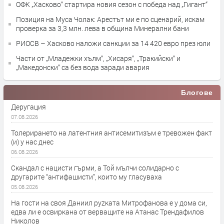
ОФК „Хасково“ стартира новия сезон с победа над „Гигант“
Позиция на Муса Чолак: Арестът ми е по сценарий, искам
проверка за 3,3 млн. лева в община Минерални бани
РИОСВ – Хасково наложи санкции за 14 420 евро през юли
Части от „Младежки хълм“, „Хисаря“, „Тракийски“ и
„Македонски“ са без вода заради авария
Блогове
Деругация
07.08.2026
Толерирането на латентния антисемитизъм е тревожен факт
(и) у нас днес
06.08.2026
Скандал с нацисти гърми, а Той мълчи солидарно с
другарите “антифашисти”, които му гласуваха
05.08.2026
На гости на своя Даниил руzката Митрофанова е у дома си,
едва ли е освиркана от верващите на Атанас Трендафилов
Николов