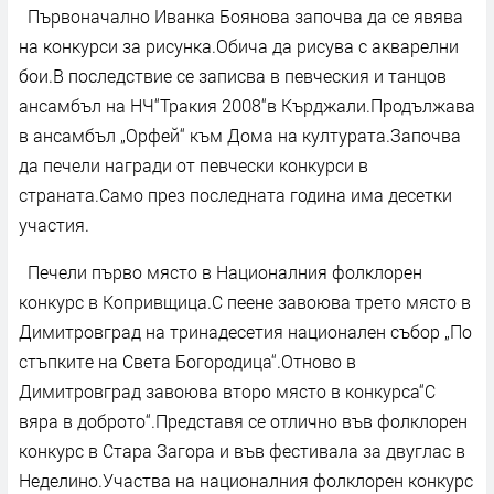
Първоначално Иванка Боянова започва да се явява
на конкурси за рисунка.Обича да рисува с акварелни
бои.В последствие се записва в певческия и танцов
ансамбъл на НЧ“Тракия 2008“в Кърджали.Продължава
в ансамбъл „Орфей“ към Дома на културата.Започва
да печели награди от певчески конкурси в
страната.Само през последната година има десетки
участия.
Печели първо място в Националния фолклорен
конкурс в Копривщица.С пеене завоюва трето място в
Димитровград на тринадесетия национален събор „По
стъпките на Света Богородица“.Отново в
Димитровград завоюва второ място в конкурса“С
вяра в доброто“.Представя се отлично във фолклорен
конкурс в Стара Загора и във фестивала за двуглас в
Неделино.Участва на националния фолклорен конкурс