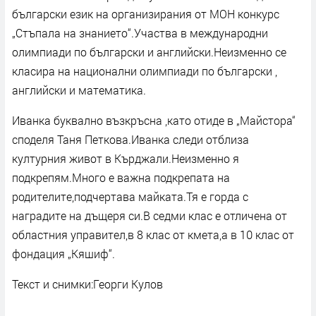
български език на организирания от МОН конкурс
„Стъпала на знанието“.Участва в международни
олимпиади по български и английски.Неизменно се
класира на национални олимпиади по български ,
английски и математика.
Иванка буквално възкръсна ,като отиде в „Майстора“
споделя Таня Петкова.Иванка следи отблиза
културния живот в Кърджали.Неизменно я
подкрепям.Много е важна подкрепата на
родителите,подчертава майката.Тя е горда с
наградите на дъщеря си.В седми клас е отличена от
областния управител,в 8 клас от кмета,а в 10 клас от
фондация „Кяшиф“.
Текст и снимки:Георги Кулов