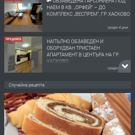
🔑 ОБЗАВЕДЕНА ГАРСОНИЕРА ПОД
НАЕМ В КВ. „ОРФЕЙ“ – ДО
КОМПЛЕКС „ВЕСПРЕМ“, ГР. ХАСКОВО
преди 4 дни
ПРЕДЛАГА
НАПЪЛНО ОБЗАВЕДЕН И
ОБОРУДВАН ТРИСТАЕН
АПАРТАМЕНТ В ЦЕНТЪРА НА ГР.
ХАСКОВО
преди 5 дни
ПРЕДЛАГА
Давам гараж под наем
Случайна рецепта
преди 5 дни
ПРЕДЛАГА
№4120 Магазин/Офис под наем в кв.
Любен Каравелов, Хасково-близо до