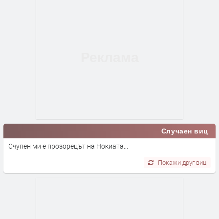
Случаен виц
Счупен ми е прозорецът на Нокиата...
Покажи друг виц