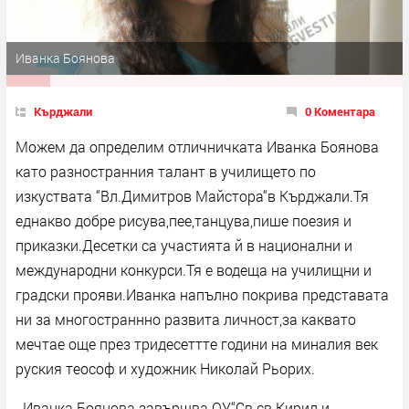
Иванка Боянова
Кърджали
0 Коментара
Можем да определим отличничката Иванка Боянова
като разностранния талант в училището по
изкуствата “Вл.Димитров Майстора“в Кърджали.Тя
еднакво добре рисува,пее,танцува,пише поезия и
приказки.Десетки са участията й в национални и
международни конкурси.Тя е водеща на училищни и
градски прояви.Иванка напълно покрива представата
ни за многостраннно развита личност,за каквато
мечтае още през тридесеттте години на миналия век
руския теософ и художник Николай Рьорих.
Иванка Боянова завършва ОУ“Св.св.Кирил и