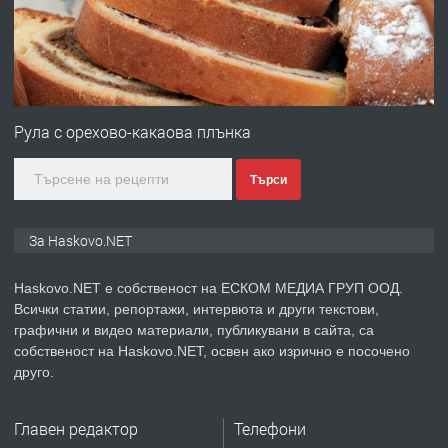
градската градина!
преди 5 дни
ПРЕДЛАГА
ПРОСТОРЕН ТРИСТАЕН
АПАРТАМЕНТ В НОВА СГРАДА КВ.
Рула с орехово-какаова плънка
КУБА
Търси
преди 6 дни
ПРЕДЛАГА
Продавам парцел в гр. Хасково кв.
За Haskovo.NET
Хисаря до ток, вода,канализация,
асфалт 0889 537 426
Haskovo.NET е собственост на ЕСКОМ МЕДИА ГРУП ООД.
Всички статии, репортажи, интервюта и други текстови,
преди 6 дни
графични и видео материали, публикувани в сайта, са
собственост на Haskovo.NET, освен ако изрично е посочено
ПРЕДЛАГА
СГЛОБЯВАНЕ НА МЕБЕЛИ.
друго.
Главен редактор
Телефони