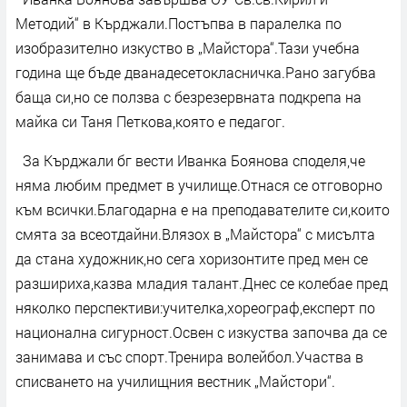
Методий“ в Кърджали.Постъпва в паралелка по
изобразително изкуство в „Майстора“.Тази учебна
година ще бъде дванадесетокласничка.Рано загубва
баща си,но се ползва с безрезервната подкрепа на
майка си Таня Петкова,която е педагог.
За Кърджали бг вести Иванка Боянова споделя,че
няма любим предмет в училище.Отнася се отговорно
към всички.Благодарна е на преподавателите си,които
смята за всеотдайни.Влязох в „Майстора“ с мисълта
да стана художник,но сега хоризонтите пред мен се
разшириха,казва младия талант.Днес се колебае пред
няколко перспективи:учителка,хореограф,експерт по
национална сигурност.Освен с изкуства започва да се
занимава и със спорт.Тренира волейбол.Участва в
списването на училищния вестник „Майстори“.