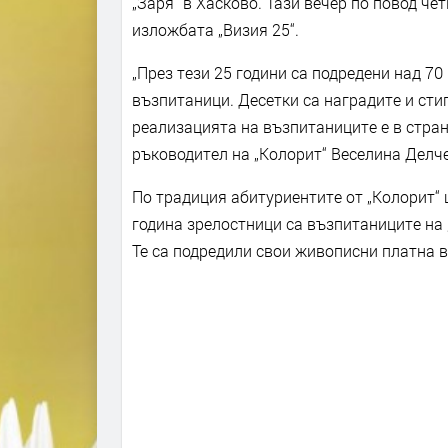
„Заря“ в Хасково. Тази вечер по повод ч
изложбата „Визия 25“.
„През тези 25 години са подредени над 70
възпитаници. Десетки са наградите и сти
реализацията на възпитаниците е в стран
ръководител на „Колорит“ Веселина Делч
По традиция абитуриентите от „Колорит“ 
година зрелостници са възпитаниците на 
Те са подредили свои живописни платна 