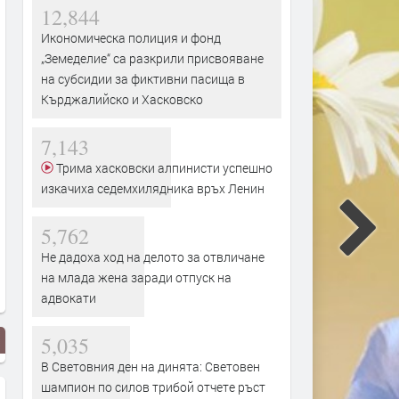
12,844
Икономическа полиция и фонд
„Земеделие“ са разкрили присвояване
на субсидии за фиктивни пасища в
Кърджалийско и Хасковско
7,143
Трима хасковски алпинисти успешно
изкачиха седемхилядника връх Ленин
5,762
Не дадоха ход на делото за отвличане
на млада жена заради отпуск на
адвокати
5,035
В Световния ден на динята: Световен
шампион по силов трибой отчете ръст