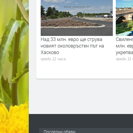
Над 33 млн. евро ще струва
Свиленград получава на
новият околовръстен път на
млн. евро за почистван
Хасково
укрепване на река Мар
преди 11 часа
преди 11 часа
ПРЕДЛАГА
Под НАЕМ двустаен
Последни обяви