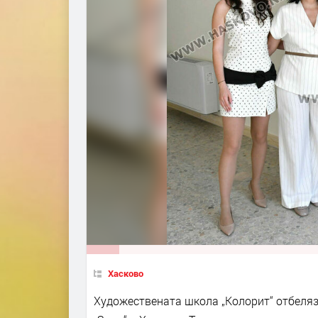
Хасково
Художествената школа „Колорит“ отбеляз