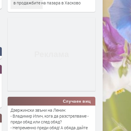
в продажбите на пазара в Хасково
Случаен виц
Дзержински звъни на Ленин:
- Владимир Илич, кога да разстрелваме -
преди обяд или след обяд?
- Непременно преди обяд! А обяда дайте