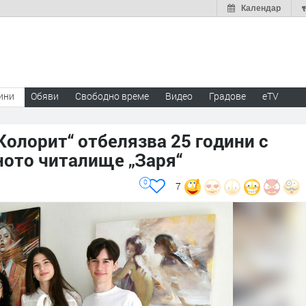
Календар
ини
Обяви
Свободно време
Видео
Градове
eTV
олорит“ отбелязва 25 години с
ното читалище „Заря“
0
7