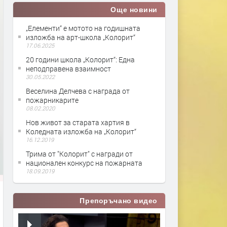
Още новини
„Елементи“ е мотото на годишната
изложба на арт-школа „Колорит“
17.06.2025
20 години школа „Колорит“: Една
неподправена взаимност
30.05.2022
Веселина Делчева с награда от
пожарникарите
08.02.2020
Нов живот за старата хартия в
Коледната изложба на „Колорит“
16.12.2019
Трима от "Колорит" с награди от
национален конкурс на пожарната
18.09.2019
Препоръчано видео