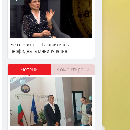
Без формат – Газлайтингът –
перфидната манипулация
Четени
Коментирани