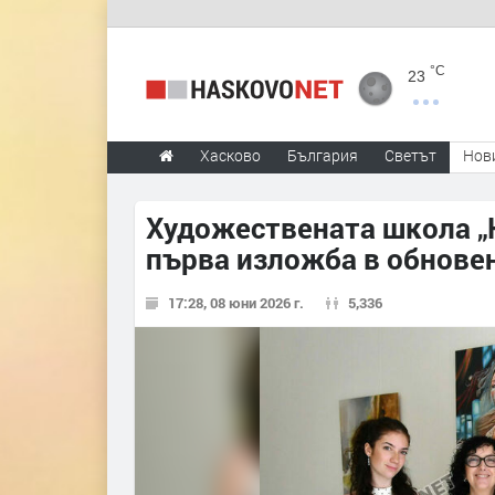
°C
23
Хасково
България
Светът
Нов
Художествената школа „К
първа изложба в обнове
17:28, 08 юни 2026 г.
5,336