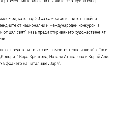
етвъртвековния юбилей на школата се открива супер
 изложби, като над 30 са самостоятелните на нейни
пендиите от национални и международни конкурси, а
и от цял свят“, каза преди откриването художественият
ева.
ще се представят със своя самостоятелна изложба. Тази
„Колорит“ Вяра Христова, Натали Атанасова и Корай Али.
във фоайето на читалище „Заря“.