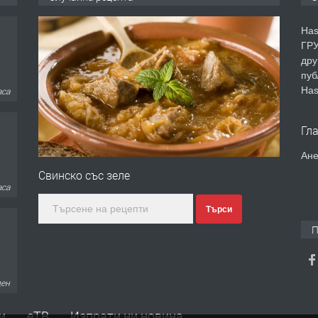
Has
ГРУ
аса
дру
пуб
Has
Гл
аса
Ане
Свинско със зеле
Търси
П
ден
и
еТВ
Изпрати ни новина