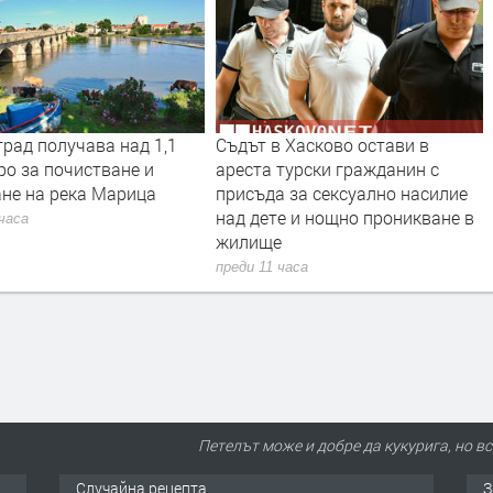
д 1,1
Съдът в Хасково остави в
Трактор се запа
е и
ареста турски гражданин с
на слама, огъня
ица
присъда за сексуално насилие
преди 15 часа
над дете и нощно проникване в
жилище
преди 11 часа
Петелът може и добре да кукурига, но вс
Случайна рецепта
З