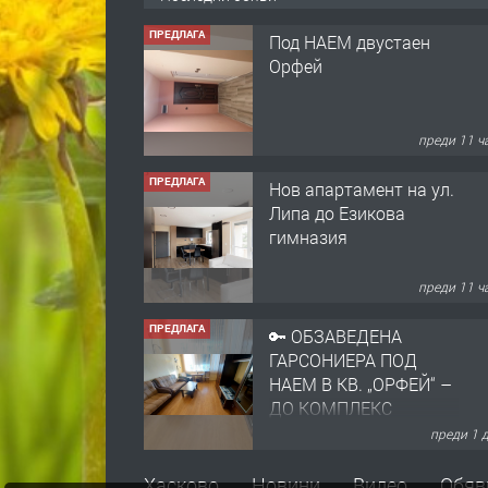
Орфей
преди 11 ч
ПРЕДЛАГА
Нов апартамент на ул.
Липа до Езикова
гимназия
преди 11 ч
ПРЕДЛАГА
🔑 ОБЗАВЕДЕНА
ГАРСОНИЕРА ПОД
НАЕМ В КВ. „ОРФЕЙ“ –
ДО КОМПЛЕКС
„ВЕСПРЕМ“, ГР.
преди 1 
ХАСКОВО
ПРЕДЛАГА
НАПЪЛНО ОБЗАВЕДЕН
И ОБОРУДВАН
ТРИСТАЕН
Хасково
Новини
Видео
Обяв