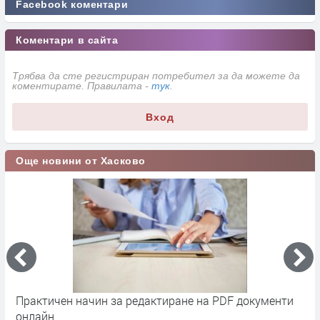
Facebook коментари
Коментари в сайта
Трябва да сте регистриран потребител за да можете да
коментирате. Правилата -
тук
.
Вход
Още новини от Хасково
чен начин за редактиране на PDF документи
Димитър Де
н
годишен ю