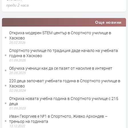
 часа
преди 2 часа
Още новини
Откриха модерен STEM център в Спортното училище в
Хасково
25.02.2026
Спортното училище по традиция даде начало на учебната
година в Хасково
01.09.2025
Обучиха ученици как да се пазят от насилие в интернет
20.05.2025
220 деца започват учебната година в Спортното училище в
Хасково
02.09.2024
Откриха новата учебна година в Спортното училище с 215
деца
01.09.2023
Иван Георгиев е №1 в Спортното, Живко Архондев –
треньор на годината
13.12.2022