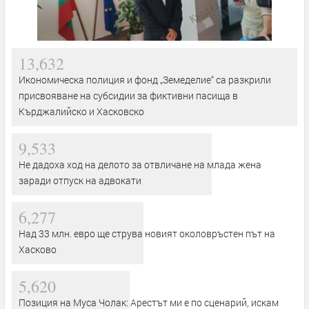
13,632
Икономическа полиция и фонд „Земеделие“ са разкрили
присвояване на субсидии за фиктивни пасища в
Кърджалийско и Хасковско
9,533
Не дадоха ход на делото за отвличане на млада жена
заради отпуск на адвокати
6,277
Над 33 млн. евро ще струва новият околовръстен път на
Хасково
5,620
Позиция на Муса Чолак: Арестът ми е по сценарий, искам