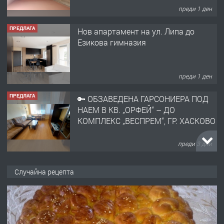
преди 1 ден
ПРЕДЛАГА
Нов апартамент на ул. Липа до
Езикова гимназия
преди 1 ден
ПРЕДЛАГА
🔑 ОБЗАВЕДЕНА ГАРСОНИЕРА ПОД
НАЕМ В КВ. „ОРФЕЙ“ – ДО
КОМПЛЕКС „ВЕСПРЕМ“, ГР. ХАСКОВО
преди 3 дни
ПРЕДЛАГА
НАПЪЛНО ОБЗАВЕДЕН И
Случайна рецепта
ОБОРУДВАН ТРИСТАЕН
АПАРТАМЕНТ В ЦЕНТЪРА НА ГР.
ХАСКОВО
преди 4 дни