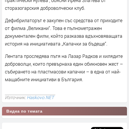
практически нулева“, обясни Ирена Златева от
сторазогарския доброволчески клуб.
Дефибрилаторът е закупен със средства от приходите
от филма „Великани“. Това е пълнометражен
документален филм, който разказва вдъхновяващата
история на инициативата „Капачки за бъдеще“.
Лентата проследява пътя на Лазар Радков и хилядите
доброволци, които превърнаха един обикновен жест –
събирането на пластмасови капачки – в една от най-
мащабните инициативи в България.
Източник:
Haskovo.NET
Видеа по темата