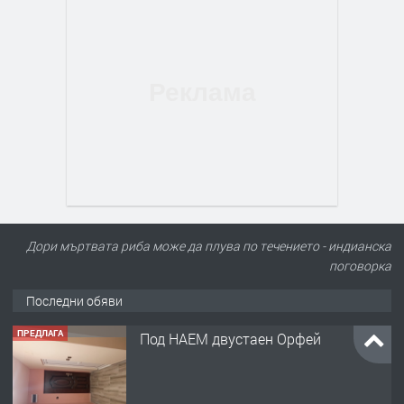
Дори мъртвата риба може да плува по течението - индианска
поговорка
Последни обяви
ПРЕДЛАГА
Под НАЕМ двустаен Орфей