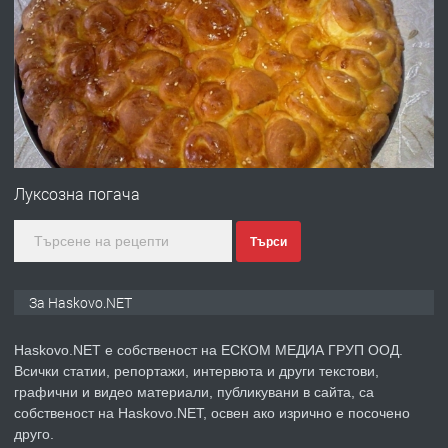
ПРЕДЛАГА
Давам гараж под наем
преди 4 дни
ПРЕДЛАГА
№4120 Магазин/Офис под наем в кв.
Любен Каравелов, Хасково-близо до
градската градина!
Луксозна погача
преди 4 дни
Търси
ПРЕДЛАГА
ПРОСТОРЕН ТРИСТАЕН
За Haskovo.NET
АПАРТАМЕНТ В НОВА СГРАДА КВ.
КУБА
Haskovo.NET е собственост на ЕСКОМ МЕДИА ГРУП ООД.
Всички статии, репортажи, интервюта и други текстови,
преди 5 дни
графични и видео материали, публикувани в сайта, са
ПРЕДЛАГА
собственост на Haskovo.NET, освен ако изрично е посочено
Продавам парцел в гр. Хасково кв.
друго.
Хисаря до ток, вода,канализация,