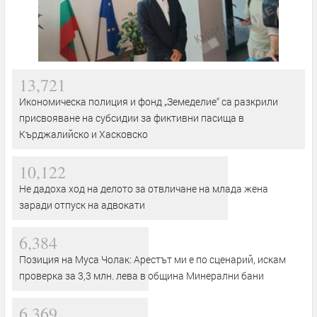
13,721
Икономическа полиция и фонд „Земеделие“ са разкрили
присвояване на субсидии за фиктивни пасища в
Кърджалийско и Хасковско
10,122
Не дадоха ход на делото за отвличане на млада жена
заради отпуск на адвокати
6,384
Позиция на Муса Чолак: Арестът ми е по сценарий, искам
проверка за 3,3 млн. лева в община Минерални бани
6,369