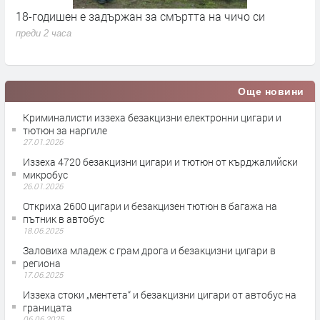
18-годишен е задържан за смъртта на чичо си
„
преди 2 часа
п
Още новини
Криминалисти иззеха безакцизни електронни цигари и
тютюн за наргиле
27.01.2026
Иззеха 4720 безакцизни цигари и тютюн от кърджалийски
микробус
26.01.2026
Откриха 2600 цигари и безакцизен тютюн в багажа на
пътник в автобус
18.06.2025
Заловиха младеж с грам дрога и безакцизни цигари в
региона
17.06.2025
Иззеха стоки „ментета“ и безакцизни цигари от автобус на
границата
06.06.2025