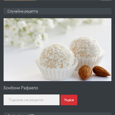
ПРЕДЛАГА
НАПЪЛНО ОБЗАВЕДЕН И
Случайна рецепта
ОБОРУДВАН ТРИСТАЕН
АПАРТАМЕНТ В ЦЕНТЪРА НА ГР.
ХАСКОВО
преди 4 дни
ПРЕДЛАГА
Давам гараж под наем
преди 4 дни
ПРЕДЛАГА
№4120 Магазин/Офис под наем в кв.
Любен Каравелов, Хасково-близо до
Бонбони Рафаело
градската градина!
Търси
преди 4 дни
ПРЕДЛАГА
ПРОСТОРЕН ТРИСТАЕН