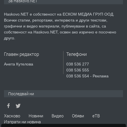
За Haskovo.NET
АПАРТАМЕНТ В НОВА СГРАДА КВ.
КУБА
Haskovo.NET е собственост на ЕСКОМ МЕДИА ГРУП ООД.
Всички статии, репортажи, интервюта и други текстови,
преди 5 дни
графични и видео материали, публикувани в сайта, са
собственост на Haskovo.NET, освен ако изрично е посочено
ПРЕДЛАГА
Продавам парцел в гр. Хасково кв.
друго.
Хисаря до ток, вода,канализация,
асфалт 0889 537 426
Главен редактор
Телефони
преди 5 дни
Анета Кутелова
038 536 277
038 536 555
ПРЕДЛАГА
СГЛОБЯВАНЕ НА МЕБЕЛИ.
038 536 554 - Реклама
Последвай ни
преди 5 дни
ПРЕДЛАГА
№4119 Едностаен обзаведен
Хасково
Новини
Видео
Обяви
еТВ
апартамент под наем в кв.
Изпрати ни новина
Училищни, гр. Хасково.