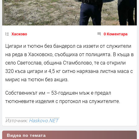
Хасково
0 Коментара
Цигари и тютюн без бандерол са иззети от служители
на реда в Хасковско, съобщиха от полицията. В къща в
село Светослав, община Стамболово, те са открили
320 къса цигари и 4,5 кг ситно нарязана листна маса с
мирис на тютюн без акциз.
Собственикът им – 53-годишен мъж е предал
тютюневите изделия с протокол на служителите.
Източник:
Haskovo.NET
Видеа по темата