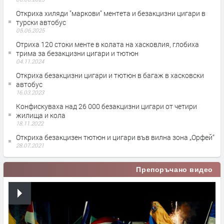
Откриха хиляди "маркови" ментета и безакцизни цигари в
турски автобус
05.06.2025
Отриха 120 стоки менте в колата на хасковлия, глобиха
трима за безакцизни цигари и тютюн
04.11.2024
Откриха безакцизни цигари и тютюн в багаж в хасковски
автобус
16.03.2023
Конфискуваха над 26 000 безакцизни цигари от четири
жилища и кола
18.11.2022
Откриха безакцизен тютюн и цигари във вилна зона „Орфей“
28.07.2021
Препоръчано видео