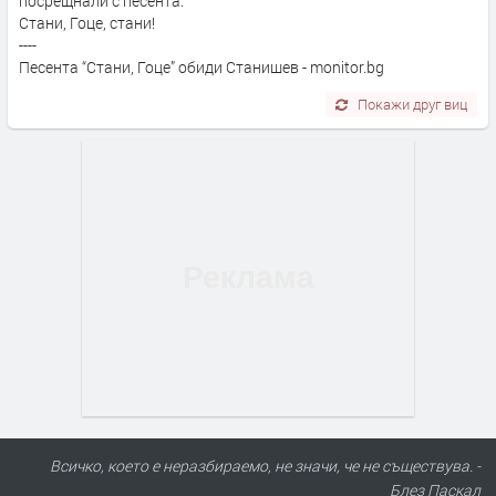
посрещнали с песента:
Стани, Гоце, стани!
----
Песента “Стани, Гоце” обиди Станишев - monitor.bg
Покажи друг виц
Всичко, което е неразбираемо, не значи, че не съществува. -
Блез Паскал