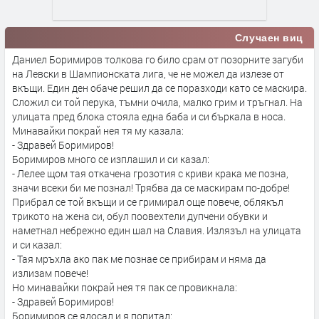
Случаен виц
Даниел Боримиров толкова го било срам от позорните загуби
на Левски в Шампионската лига, че не можел да излезе от
вкъщи. Един ден обаче решил да се поразходи като се маскира.
Сложил си той перука, тъмни очила, малко грим и тръгнал. На
улицата пред блока стояла една баба и си бъркала в носа.
Минавайки покрай нея тя му казала:
- Здравей Боримиров!
Боримиров много се изплашил и си казал:
- Лелее щом тая откачена грозотия с криви крака ме позна,
значи всеки би ме познал! Трябва да се маскирам по-добре!
Прибрал се той вкъщи и се гримирал още повече, облякъл
трикото на жена си, обул поовехтели дупчени обувки и
наметнал небрежно един шал на Славия. Излязъл на улицата
и си казал:
- Тая мръхла ако пак ме познае се прибирам и няма да
излизам повече!
Но минавайки покрай нея тя пак се провикнала:
- Здравей Боримиров!
Боримиров се ядосал и я попитал: