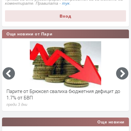
коментирате. Правилата -
тук
.
Вход
Още новини от Пари
Парите от Брюксел свалиха бюджетния дефицит до
Н
1.7% от БВП
л
преди 3 дни
п
Още новини