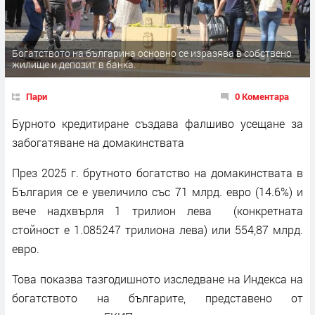
Богатството на българина основно се изразява в собствено
жилище и депозит в банка.
Пари
0 Коментара
Бурното кредитиране създава фалшиво усещане за
забогатяване на домакинствата
През 2025 г. брутното богатство на домакинствата в
България се е увеличило със 71 млрд. евро (14.6%) и
вече надхвърля 1 трилион лева (конкретната
стойност е 1.085247 трилиона лева) или 554,87 млрд.
евро.
Това показва тазгодишното изследване на Индекса на
богатството на българите, представено от