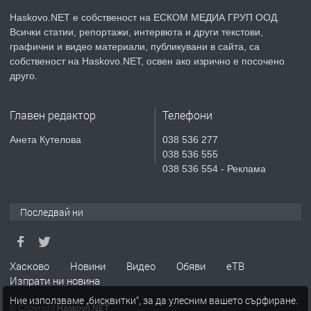
асфалт 0889 537 426
Haskovo.NET е собственост на ЕСКОМ МЕДИА ГРУП ООД.
Всички статии, репортажи, интервюта и други текстови,
преди 4 дни
графични и видео материали, публикувани в сайта, са
собственост на Haskovo.NET, освен ако изрично е посочено
ПРЕДЛАГА
СГЛОБЯВАНЕ НА МЕБЕЛИ.
друго.
Главен редактор
Телефони
преди 4 дни
Анета Кутелова
038 536 277
038 536 555
ПРЕДЛАГА
№4119 Едностаен обзаведен
038 536 554 - Реклама
апартамент под наем в кв.
Училищни, гр. Хасково.
Последвай ни
преди 5 дни
ПРЕДЛАГА
Под НАЕМ двустаен Орфей
Хасково
Новини
Видео
Обяви
еТВ
Изпрати ни новина
Ние използваме „бисквитки“, за да улесним вашето сърфиране.
© Copyright
Haskovo.NET