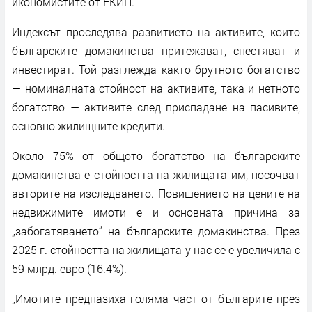
икономистите от ЕКИП.
Индексът проследява развитието на активите, които
българските домакинства притежават, спестяват и
инвестират. Той разглежда както брутното богатство
— номиналната стойност на активите, така и нетното
богатство — активите след приспадане на пасивите,
основно жилищните кредити.
Около 75% от общото богатство на българските
домакинства е стойността на жилищата им, посочват
авторите на изследването. Повишението на цените на
недвижимите имоти е и основната причина за
„забогатяването“ на българските домакинства. През
2025 г. стойността на жилищата у нас се е увеличила с
59 млрд. евро (16.4%).
„Имотите предпазиха голяма част от българите през