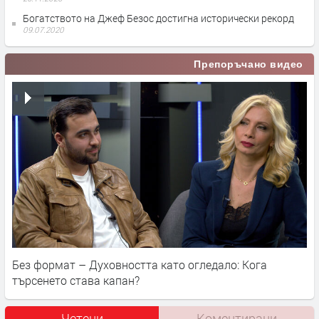
Богатството на Джеф Безос достигна исторически рекорд
09.07.2020
Препоръчано видео
Без формат – Духовността като огледало: Кога
търсенето става капан?
Четени
Коментирани