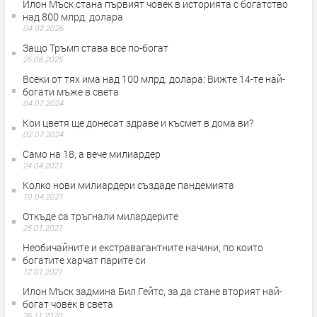
Илон Мъск стана първият човек в историята с богатство
над 800 млрд. долара
04.02.2026
Защо Тръмп става все по-богат
25.08.2025
Всеки от тях има над 100 млрд. долара: Вижте 14-те най-
богати мъже в света
04.07.2024
Кои цветя ще донесат здраве и късмет в дома ви?
02.07.2024
Само на 18, а вече милиардер
24.04.2021
Колко нови милиардери създаде пандемията
10.04.2021
Откъде са тръгнали милардерите
25.01.2021
Необичайните и екстравагантните начини, по които
богатите харчат парите си
12.01.2021
Илон Мъск задмина Бил Гейтс, за да стане вторият най-
богат човек в света
26.11.2020