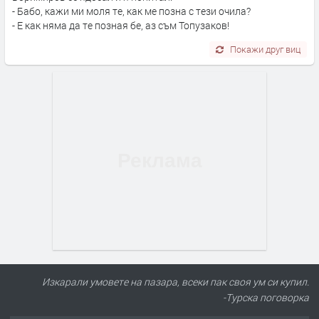
- Бабо, кажи ми моля те, как ме позна с тези очила?
- Е как няма да те позная бе, аз съм Топузаков!
Покажи друг виц
Изкарали умовете на пазара, всеки пак своя ум си купил.
-Турска поговорка