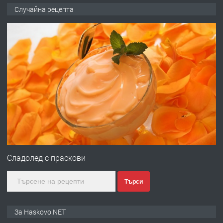
ПРЕДЛАГА
Давам гараж под наем
Случайна рецепта
преди 3 дни
ПРЕДЛАГА
№4120 Магазин/Офис под наем в кв.
Любен Каравелов, Хасково-близо до
градската градина!
преди 4 дни
ПРЕДЛАГА
ПРОСТОРЕН ТРИСТАЕН
АПАРТАМЕНТ В НОВА СГРАДА КВ.
Сладолед с праскови
КУБА
Търси
преди 4 дни
ПРЕДЛАГА
Продавам парцел в гр. Хасково кв.
За Haskovo.NET
Хисаря до ток, вода,канализация,