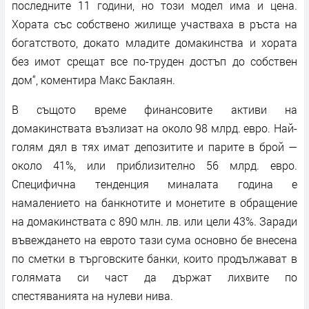
последните 11 години, но този модел има и цена.
Хората със собствено жилище участваха в ръста на
богатството, докато младите домакинства и хората
без имот срещат все по-труден достъп до собствен
дом“, коментира Макс Баклаян.
В същото време финансовите активи на
домакинствата възлизат на около 98 млрд. евро. Най-
голям дял в тях имат депозитите и парите в брой —
около 41%, или приблизително 56 млрд. евро.
Специфична тенденция миналата година е
намалението на банкнотите и монетите в обращение
на домакинствата с 890 млн. лв. или цели 43%. Заради
въвеждането на еврото тази сума основно бе внесена
по сметки в търговските банки, които продължават в
голямата си част да държат лихвите по
спестяванията на нулеви нива.