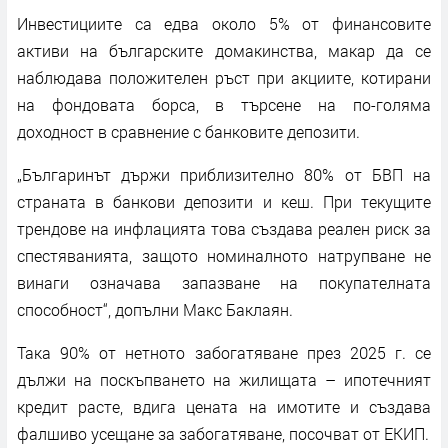
Инвестициите са едва около 5% от финансовите
активи на българските домакинства, макар да се
наблюдава положителен ръст при акциите, котирани
на фондовата борса, в търсене на по-голяма
доходност в сравнение с банковите депозити.
„Българинът държи приблизително 80% от БВП на
страната в банкови депозити и кеш. При текущите
трендове на инфлацията това създава реален риск за
спестяванията, защото номиналното натрупване не
винаги означава запазване на покупателната
способност“, допълни Макс Баклаян.
Така 90% от нетното забогатяване през 2025 г. се
дължи на поскъпването на жилищата – ипотечният
кредит расте, вдига цената на имотите и създава
фалшиво усещане за забогатяване, посочват от ЕКИП.