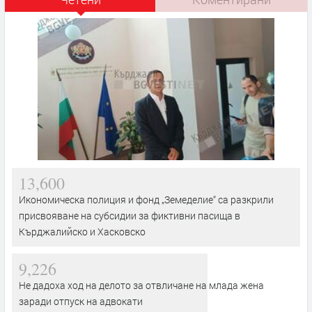
13,600
Икономическа полиция и фонд „Земеделие“ са разкрили
присвояване на субсидии за фиктивни пасища в
Кърджалийско и Хасковско
9,226
Не дадоха ход на делото за отвличане на млада жена
заради отпуск на адвокати