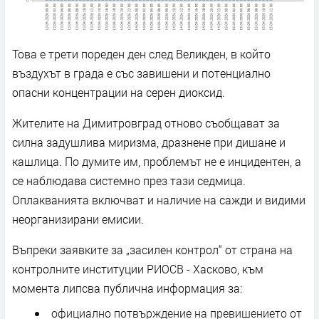
Това е трети пореден ден след Великден, в който
въздухът в града е със завишени и потенциално
опасни концентрации на серен диоксид.
Жителите на Димитровград отново съобщават за
силна задушлива миризма, дразнене при дишане и
кашлица. По думите им, проблемът не е инцидентен, а
се наблюдава системно през тази седмица.
Оплакванията включват и наличие на сажди и видими
неорганизирани емисии.
Въпреки заявките за „засилен контрол“ от страна на
контролните институции РИОСВ - Хасково, към
момента липсва публична информация за:
официално потвърждение на превишението от