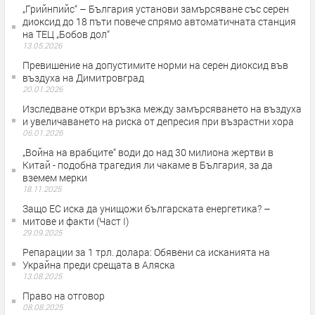
„Грийнпийс“ – България установи замърсяване със серен
диоксид до 18 пъти повече спрямо автоматичната станция
на ТЕЦ „Бобов дол“
13.05.2026
Превишение на допустимите норми на серен диоксид във
въздуха на Димитровград
20.01.2026
Изследване откри връзка между замърсяването на въздуха
и увеличаването на риска от депресия при възрастни хора
06.01.2026
„Война на врабците“ води до над 30 милиона жертви в
Китай - подобна трагедия ли чакаме в България, за да
вземем мерки
18.11.2025
Защо ЕС иска да унищожи българската енергетика? –
митове и факти (Част I)
29.09.2025
Репарации за 1 трл. долара: Обявени са исканията на
Украйна преди срещата в Аляска
13.08.2025
Право на отговор
08.08.2025