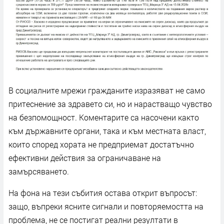
В социалните мрежи гражданите изразяват не само
притеснение за здравето си, но и нарастващо чувство
на безпомощност. Коментарите са насочени както
към държавните органи, така и към местната власт,
които според хората не предприемат достатъчно
ефективни действия за ограничаване на
замърсяването.
На фона на тези събития остава открит въпросът:
защо, въпреки ясните сигнали и повторяемостта на
проблема, не се постигат реални резултати в