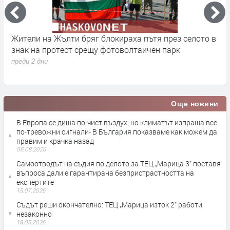
ди
Жители на Жълти бряг блокираха пътя през селото в
О
знак на протест срещу фотоволтаичен парк
о
преди 2 дни
п
Още новини
В Европа се диша по-чист въздух, но климатът изпраща все
по-тревожни сигнали- В България показваме как можем да
правим и крачка назад
06.08.2026
Самоотводът на съдия по делото за ТЕЦ „Марица 3“ поставя
въпроса дали е гарантирана безпристрастността на
експертите
15.07.2026
Съдът реши окончателно: ТЕЦ „Марица изток 2“ работи
незаконно
18.05.2026