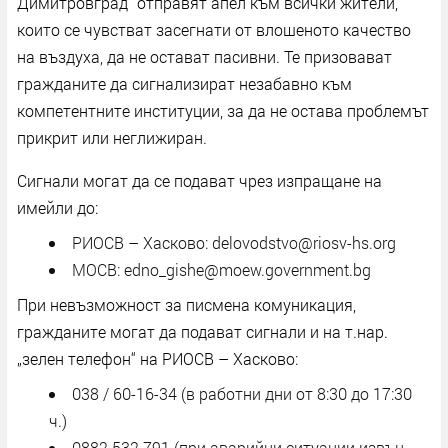
Димитровград“ отправят апел към всички жители,
които се чувстват засегнати от влошеното качество
на въздуха, да не остават пасивни. Те призовават
гражданите да сигнализират незабавно към
компетентните институции, за да не остава проблемът
прикрит или неглижиран.
Сигнали могат да се подават чрез изпращане на
имейли до:
РИОСВ – Хасково: delovodstvo@riosv-hs.org
МОСВ: edno_gishe@moew.government.bg
При невъзможност за писмена комуникация,
гражданите могат да подават сигнали и на т.нар.
„зелен телефон“ на РИОСВ – Хасково:
038 / 60-16-34 (в работни дни от 8:30 до 17:30
ч.)
0882 532 791 (при аварийни ситуации извън