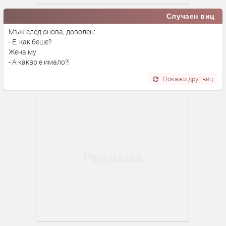
Случаен виц
Мъж след онова, доволен:
- Е, как беше?
Жена му:
- А какво е имало?!
Покажи друг виц