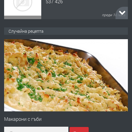
537 426
преди 16 часа
ПРЕДЛАГА
Давам обзаведено жилище за жена
Случайна рецепта
без брокери 0889 537 426
преди 16 часа
ПРЕДЛАГА
Под НАЕМ двустаен Орфей
преди 3 дни
ПРЕДЛАГА
Нов апартамент на ул. Липа до
Езикова гимназия
Макарони с гъби