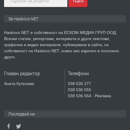
Търси
преди 3 дни
ПРЕДЛАГА
🔑 ОБЗАВЕДЕНА ГАРСОНИЕРА ПОД
За Haskovo.NET
НАЕМ В КВ. „ОРФЕЙ“ – ДО
КОМПЛЕКС „ВЕСПРЕМ“, ГР. ХАСКОВО
Haskovo.NET е собственост на ЕСКОМ МЕДИА ГРУП ООД.
Всички статии, репортажи, интервюта и други текстови,
преди 5 дни
графични и видео материали, публикувани в сайта, са
собственост на Haskovo.NET, освен ако изрично е посочено
ПРЕДЛАГА
НАПЪЛНО ОБЗАВЕДЕН И
друго.
ОБОРУДВАН ТРИСТАЕН
АПАРТАМЕНТ В ЦЕНТЪРА НА ГР.
Главен редактор
Телефони
ХАСКОВО
преди 5 дни
Анета Кутелова
038 536 277
038 536 555
ПРЕДЛАГА
Давам гараж под наем
038 536 554 - Реклама
Последвай ни
преди 6 дни