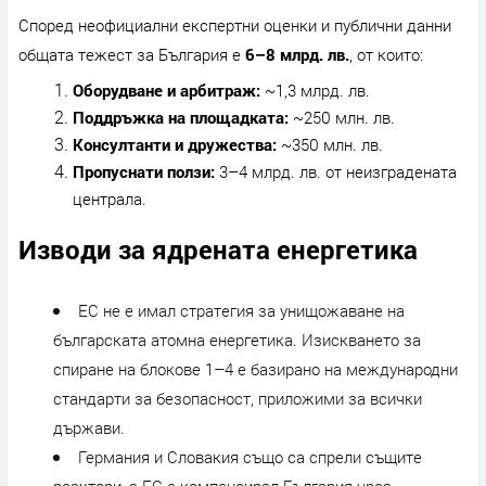
Според неофициални експертни оценки и публични данни
общата тежест за България е
6–8 млрд. лв.
, от които:
Оборудване и арбитраж:
~1,3 млрд. лв.
Поддръжка на площадката:
~250 млн. лв.
Консултанти и дружества:
~350 млн. лв.
Пропуснати ползи:
3–4 млрд. лв. от неизградената
централа.
Изводи за ядрената енергетика
ЕС не е имал стратегия за унищожаване на
българската атомна енергетика. Изискването за
спиране на блокове 1–4 е базирано на международни
стандарти за безопасност, приложими за всички
държави.
Германия и Словакия също са спрели същите