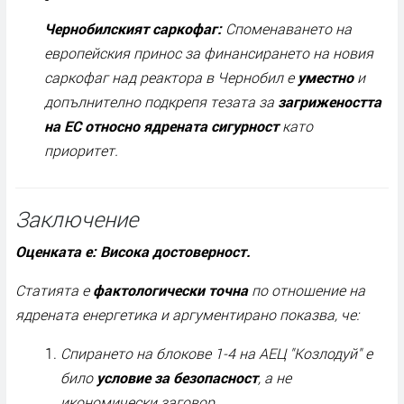
Чернобилският саркофаг:
Споменаването на
европейския принос за финансирането на новия
саркофаг над реактора в Чернобил е
уместно
и
допълнително подкрепя тезата за
загрижеността
на ЕС относно ядрената сигурност
като
приоритет.
Заключение
Оценката е: Висока достоверност.
Статията е
фактологически точна
по отношение на
ядрената енергетика и аргументирано показва, че:
Спирането на блокове 1-4 на АЕЦ "Козлодуй" е
било
условие за безопасност
, а не
икономически заговор.