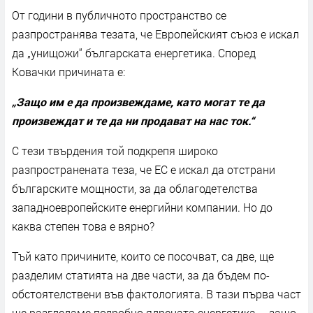
От години в публичното пространство се
разпространява тезата, че Европейският съюз е искал
да „унищожи“ българската енергетика. Според
Ковачки причината е:
„Защо им е да произвеждаме, като могат те да
произвеждат и те да ни продават на нас ток.“
С тези твърдения той подкрепя широко
разпространената теза, че ЕС е искал да отстрани
българските мощности, за да облагодетелства
западноевропейските енергийни компании. Но до
каква степен това е вярно?
Тъй като причините, които се посочват, са две, ще
разделим статията на две части, за да бъдем по-
обстоятелствени във фактологията. В тази първа част
ще разгледаме подробно ядрената енергетика – защо