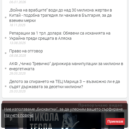
06.01.2026
„Война на врабците“ води до над 30 милиона жертви в
Китай - подобна трагедия ли чакаме в България, за да
вземем мерки
18.11.2025
Репарации за 1 трл. долара: Обявени са исканията на
Украйна преди срещата в Аляска
13.08.2025
Право на отговор
08.08.2025
АКФ: „Чичко Тревичко“ дирижира манипулации за милиони в
енергетиката
29.05.2025
Делото за спирането на ТЕЦ Марица 3 – възможно ли е да
съдят държавата за десетки милиони?
25.03.2025
Препоръчано видео
Ние използваме „бисквитки“, за да улесним вашето сърфиране.
Научете повече
.
Приемам