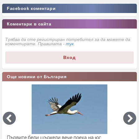
Facebook коментари
Коментари в сайта
Трябва да сте регистриран потребител за да можете да
коментирате. Правилата -
тук
.
Вход
Още новини от България
Сметната палата ще провeрява Пеевски за конфликт
Д