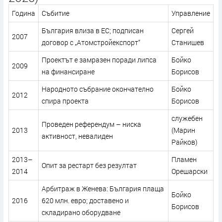
Година
Събитие
Управление
България влиза в ЕС; подписан
Сергей
2007
договор с „Атомстройекспорт“
Станишев
Проектът е замразен поради липса
Бойко
2009
на финансиране
Борисов
Народното събрание окончателно
Бойко
2012
спира проекта
Борисов
служебен
Проведен референдум – ниска
2013
(Марин
активност, невалиден
Райков)
2013–
Пламен
Опит за рестарт без резултат
2014
Орешарски
Арбитраж в Женева: България плаща
Бойко
2016
620 млн. евро; доставено и
Борисов
складирано оборудване