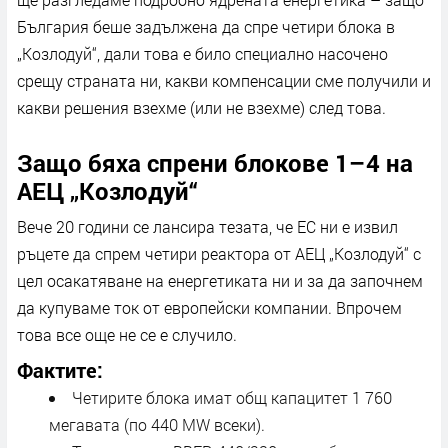
България беше задължена да спре четири блока в
„Козлодуй“, дали това е било специално насочено
срещу страната ни, какви компенсации сме получили и
какви решения взехме (или не взехме) след това.
Защо бяха спрени блокове 1–4 на
АЕЦ „Козлодуй“
Вече 20 години се лансира тезата, че ЕС ни е извил
ръцете да спрем четири реактора от АЕЦ „Козлодуй“ с
цел осакатяване на енергетиката ни и за да започнем
да купуваме ток от европейски компании. Впрочем
това все още не се е случило.
Фактите:
Четирите блока имат общ капацитет 1 760
мегавата (по 440 MW всеки).