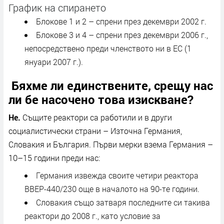
График на спирането
Блокове 1 и 2 – спрени през декември 2002 г.
Блокове 3 и 4 – спрени през декември 2006 г.,
непосредствено преди членството ни в ЕС (1
януари 2007 г.).
Бяхме ли единствените, срещу нас
ли бе насочено това изискване?
Не.
Същите реактори са работили и в други
социалистически страни – Източна Германия,
Словакия и България. Първи мерки взема Германия –
10–15 години преди нас:
Германия извежда своите четири реактора
ВВЕР-440/230 още в началото на 90-те години.
Словакия също затваря последните си такива
реактори до 2008 г., като условие за