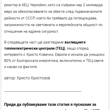
реактор в АЕЦ Чернобил, като са събрани нар 2 милиарда
евро за обезопасяването на обекта след първоначалните
дейности от СССР, което би трябвало да потвърждава,
загрижеността на световната и европейската общност по
отношение на ядрена сигурност.
В следващата част ще разгледаме
въглищните
топлоелектрически централи (ТЕЦ)
, защо според
интервюто с Христо Ковачки, Европа е искала да унищожи
80% от Българската енергетика, включително и ТЕЦ-овете
и какви са фактите.
автор: Христо Христозов
---------------------------------------------------------------
Преди да публикуваме тази статия я пуснахме за