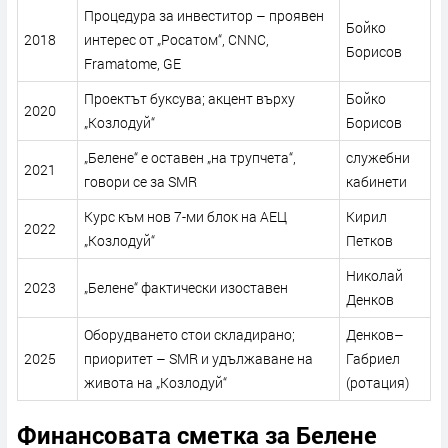
Процедура за инвеститор – проявен
Бойко
2018
интерес от „Росатом“, CNNC,
Борисов
Framatome, GE
Проектът буксува; акцент върху
Бойко
2020
„Козлодуй“
Борисов
„Белене“ е оставен „на трупчета“,
служебни
2021
говори се за SMR
кабинети
Курс към нов 7-ми блок на АЕЦ
Кирил
2022
„Козлодуй“
Петков
Николай
2023
„Белене“ фактически изоставен
Денков
Оборудването стои складирано;
Денков–
2025
приоритет – SMR и удължаване на
Габриел
живота на „Козлодуй“
(ротация)
Финансовата сметка за Белене