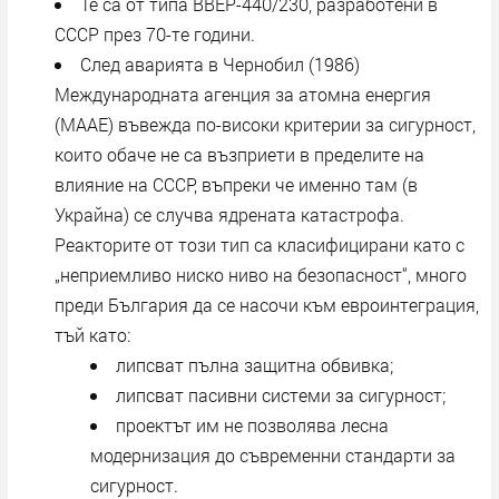
Те са от типа ВВЕР-440/230, разработени в
СССР през 70-те години.
След аварията в Чернобил (1986)
Международната агенция за атомна енергия
(МААЕ) въвежда по-високи критерии за сигурност,
които обаче не са възприети в пределите на
влияние на СССР, въпреки че именно там (в
Украйна) се случва ядрената катастрофа.
Реакторите от този тип са класифицирани като с
„неприемливо ниско ниво на безопасност“, много
преди България да се насочи към евроинтеграция,
тъй като:
липсват пълна защитна обвивка;
липсват пасивни системи за сигурност;
проектът им не позволява лесна
модернизация до съвременни стандарти за
сигурност.