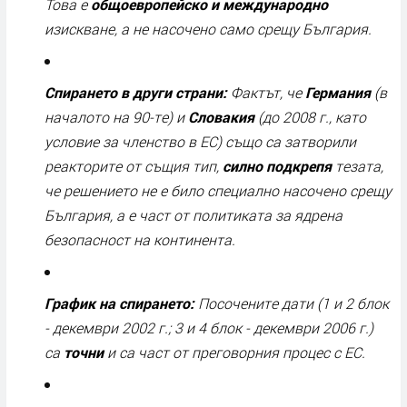
Това е
общоевропейско и международно
изискване, а не насочено само срещу България.
Спирането в други страни:
Фактът, че
Германия
(в
началото на 90-те) и
Словакия
(до 2008 г., като
условие за членство в ЕС) също са затворили
реакторите от същия тип,
силно подкрепя
тезата,
че решението не е било специално насочено срещу
България, а е част от политиката за ядрена
безопасност на континента.
График на спирането:
Посочените дати (1 и 2 блок
- декември 2002 г.; 3 и 4 блок - декември 2006 г.)
са
точни
и са част от преговорния процес с ЕС.