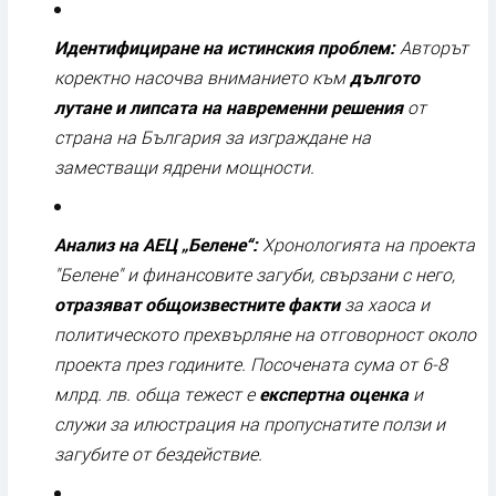
Идентифициране на истинския проблем:
Авторът
коректно насочва вниманието към
дългото
лутане и липсата на навременни решения
от
страна на България за изграждане на
заместващи ядрени мощности.
Анализ на АЕЦ „Белене“:
Хронологията на проекта
"Белене" и финансовите загуби, свързани с него,
отразяват общоизвестните факти
за хаоса и
политическото прехвърляне на отговорност около
проекта през годините. Посочената сума от 6-8
млрд. лв. обща тежест е
експертна оценка
и
служи за илюстрация на пропуснатите ползи и
загубите от бездействие.