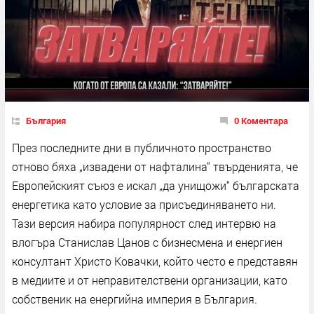
България
0 Коментара
През последните дни в публичното пространство
отново бяха „извадени от нафталина“ твърденията, че
Европейският съюз е искал „да унищожи“ българската
енергетика като условие за присъединяването ни.
Тази версия набира популярност след интервю на
влогъра Станислав Цанов с бизнесмена и енергиен
консултант Христо Ковачки, който често е представян
в медиите и от неправителствени организации, като
собственик на енергийна империя в България.