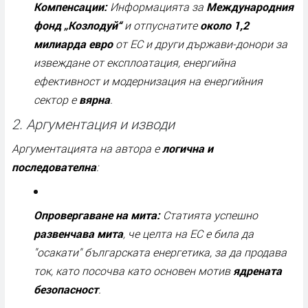
Компенсации:
Информацията за
Международния
фонд „Козлодуй“
и отпуснатите
около 1,2
милиарда евро
от ЕС и други държави-донори за
извеждане от експлоатация, енергийна
ефективност и модернизация на енергийния
сектор е
вярна
.
2. Аргументация и изводи
Аргументацията на автора е
логична и
последователна
:
Опровергаване на мита:
Статията успешно
развенчава мита
, че целта на ЕС е била да
"осакати" българската енергетика, за да продава
ток, като посочва като основен мотив
ядрената
безопасност
.