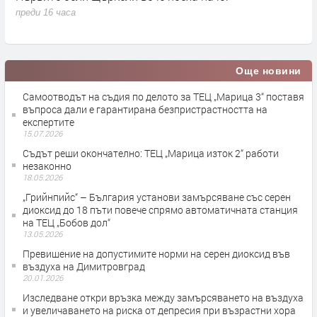
на интереси
х
преди 16 часа
п
Още новини
Самоотводът на съдия по делото за ТЕЦ „Марица 3“ поставя
въпроса дали е гарантирана безпристрастността на
експертите
15.07.2026
Съдът реши окончателно: ТЕЦ „Марица изток 2“ работи
незаконно
18.05.2026
„Грийнпийс“ – България установи замърсяване със серен
диоксид до 18 пъти повече спрямо автоматичната станция
на ТЕЦ „Бобов дол“
13.05.2026
Превишение на допустимите норми на серен диоксид във
въздуха на Димитровград
20.01.2026
Изследване откри връзка между замърсяването на въздуха
и увеличаването на риска от депресия при възрастни хора