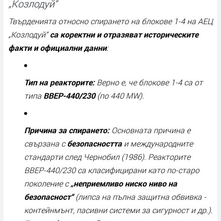
„Козлодуй“
Твърденията относно спирането на блокове 1-4 на АЕЦ
„Козлодуй“
са коректни и отразяват историческите
факти и официални данни
:
Тип на реакторите:
Верно е, че блокове 1-4 са от
типа
ВВЕР-440/230
(по 440 MW).
Причина за спирането:
Основната причина е
свързана с
безопасността
и международните
стандарти след Чернобил (1986). Реакторите
ВВЕР-440/230 са класифицирани като по-старо
поколение с
„неприемливо ниско ниво на
безопасност“
(липса на пълна защитна обвивка -
контейнмънт, пасивни системи за сигурност и др.).