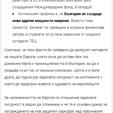
реактори, а ЕС е компенсирал България чрез
създадения Международния фонд „Козлодуй“.
Истинският проблем е, че
България не създаде
нови ядрени мощности навреме
. Вместо това
проектът „Белене“ се превърна в огромна финансова
загуба, а страната ни остана зависима от морално
остарели ТЕЦ.
Смятаме, че тези факти би трябвало да разбулят митовете
за лошата Европа, която иска да остави без ток
домакинствата и промишлеността в България, за да и
продава скъп ток от външни компании. Целта и е била
друга, да подсигури ядрената сигурност на континента с
което да предпази живота и здравето на европейците.
За загрижеността на Европа по отношение ядрената
сигурност е редно да споменем и че тя е основен донор за
изграждането на нов защитен саркофаг над избухналия