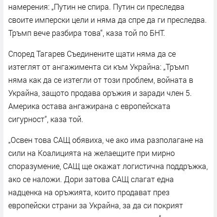
намерения: „Путин не спира. Путин си преследва
своите имперски цели и няма да спре да ги преследва.
Тръмп вече разбира това“, каза той по БНТ.
Според Тагарев Съединените щати няма да се
изтеглят от ангажимента си към Украйна: „Тръмп
няма как да се изтегли от този проблем, войната в
Украйна, защото продава оръжия и заради член 5.
Америка остава ангажирана с европейската
сигурност“, каза той.
„Освен това САЩ обявиха, че ако има разполагане на
сили на Коалицията на желаещите при мирно
споразумение, САЩ ще окажат логистична поддръжка,
ако се наложи. Дори затова САЩ слагат една
надценка на оръжията, които продават през
европейски страни за Украйна, за да си покрият