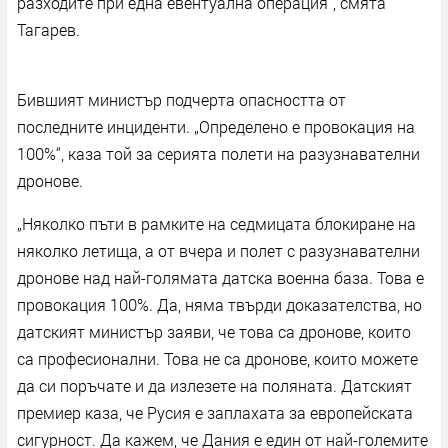
разходите при една евентуална операция“, смята
Тагарев.
Бившият министър подчерта опасността от
последните инциденти. „Определено е провокация на
100%“, каза той за серията полети на разузнавателни
дронове.
„Няколко пъти в рамките на седмицата блокиране на
няколко летища, а от вчера и полет с разузнавателни
дронове над най-голямата датска военна база. Това е
провокация 100%. Да, няма твърди доказателства, но
датският министър заяви, че това са дронове, които
са професионални. Това не са дронове, които можете
да си поръчате и да излезете на поляната. Датският
премиер каза, че Русия е заплахата за европейската
сигурност. Да кажем, че Дания е един от най-големите