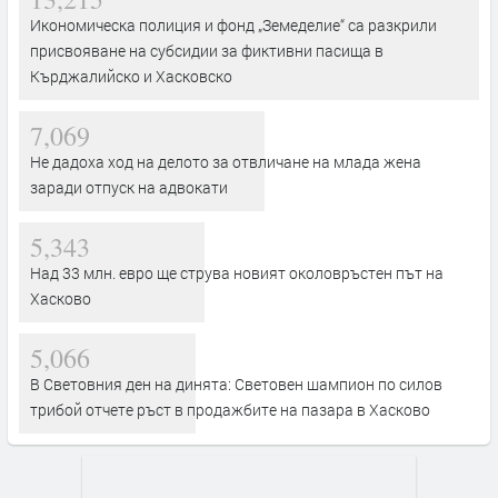
Икономическа полиция и фонд „Земеделие“ са разкрили
присвояване на субсидии за фиктивни пасища в
Кърджалийско и Хасковско
7,069
Не дадоха ход на делото за отвличане на млада жена
заради отпуск на адвокати
5,343
Над 33 млн. евро ще струва новият околовръстен път на
Хасково
5,066
В Световния ден на динята: Световен шампион по силов
трибой отчете ръст в продажбите на пазара в Хасково