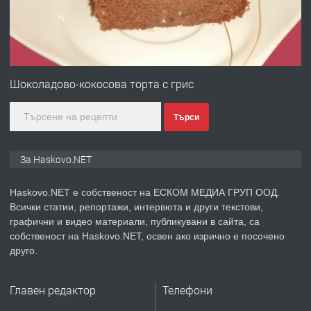
преди 3 дни
ПРЕДЛАГА
ПРОСТОРЕН ТРИСТАЕН
АПАРТАМЕНТ В НОВА СГРАДА КВ.
Шоколадово-кокосова торта с грис
КУБА
Търси
преди 3 дни
ПРЕДЛАГА
Продавам парцел в гр. Хасково кв.
За Haskovo.NET
Хисаря до ток, вода,канализация,
асфалт 0889 537 426
Haskovo.NET е собственост на ЕСКОМ МЕДИА ГРУП ООД.
Всички статии, репортажи, интервюта и други текстови,
преди 3 дни
графични и видео материали, публикувани в сайта, са
собственост на Haskovo.NET, освен ако изрично е посочено
ПРЕДЛАГА
СГЛОБЯВАНЕ НА МЕБЕЛИ.
друго.
Главен редактор
Телефони
преди 3 дни