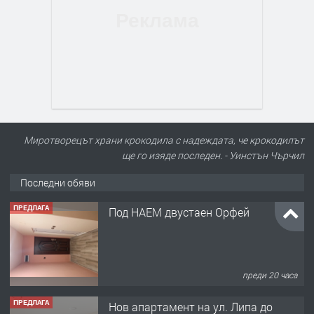
Миротворецът храни крокодила с надеждата, че крокодилът
ще го изяде последен. - Уинстън Чърчил
Последни обяви
ПРЕДЛАГА
Нов апартамент на ул. Липа до
Езикова гимназия
преди 20 часа
ПРЕДЛАГА
🔑 ОБЗАВЕДЕНА ГАРСОНИЕРА ПОД