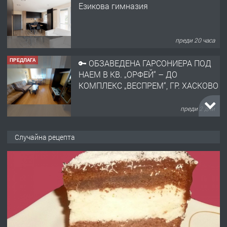
НАЕМ В КВ. „ОРФЕЙ“ – ДО
КОМПЛЕКС „ВЕСПРЕМ“, ГР. ХАСКОВО
преди 2 дни
ПРЕДЛАГА
НАПЪЛНО ОБЗАВЕДЕН И
ОБОРУДВАН ТРИСТАЕН
АПАРТАМЕНТ В ЦЕНТЪРА НА ГР.
ХАСКОВО
преди 3 дни
ПРЕДЛАГА
Давам гараж под наем
Случайна рецепта
преди 3 дни
ПРЕДЛАГА
№4120 Магазин/Офис под наем в кв.
Любен Каравелов, Хасково-близо до
градската градина!