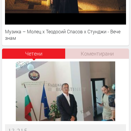
Музика – Молец x Теодосий Спасов х Стунджи - Вече
знам
Четени
Коментирани
13,215