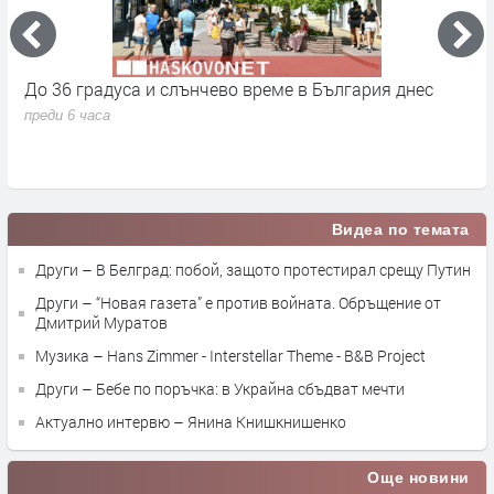
От 9 август приключва двойното етикетиране - какво
М
се променя за потребителите
к
преди 23 часа
п
Видеа по темата
Други – В Белград: побой, защото протестирал срещу Путин
Други – “Новая газета” е против войната. Обръщение от
Дмитрий Муратов
Музика – Hans Zimmer - Interstellar Theme - B&B Project
Други – Бебе по поръчка: в Украйна сбъдват мечти
Актуално интервю – Янина Книшкнишенко
Още новини