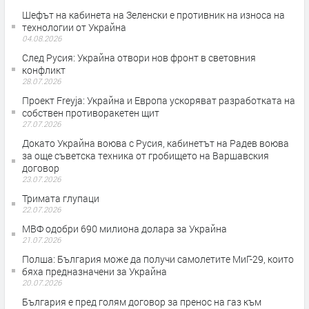
Шефът на кабинета на Зеленски е противник на износа на
технологии от Украйна
04.08.2026
След Русия: Украйна отвори нов фронт в световния
конфликт
28.07.2026
Проект Freyja: Украйна и Европа ускоряват разработката на
собствен противоракетен щит
27.07.2026
Докато Украйна воюва с Русия, кабинетът на Радев воюва
за още съветска техника от гробището на Варшавския
договор
23.07.2026
Тримата глупаци
22.07.2026
МВФ одобри 690 милиона долара за Украйна
21.07.2026
Полша: България може да получи самолетите МиГ-29, които
бяха предназначени за Украйна
20.07.2026
България е пред голям договор за пренос на газ към