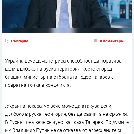
България
0 Коментара
Украйна вече демонстрира способност да поразява
цели дълбоко на руска територия, което според
бившия министър на отбраната Тодор Тагарев е
повратна точка в конфликта.
„Украйна показа, че вече може да атакува цели,
дълбоко в руска територия, без да разчита на оръжия.
В Русия това вече се чувства“, каза Тагарев. По думите
му Владимир Путин не се отказва от агресивните си