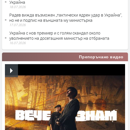
Украйна
18.07.2026
Радев вижда възможен „тактически ядрен удар в Украйна“,
но не и подпис на външната му министърка
17.07.2026
Украйна с нов премиер и с голям скандал около
уволнението на досегашния министър на отбраната
16.07.2026
Препоръчано видео