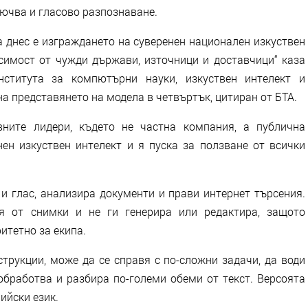
лючва и гласово разпознаване.
а днес е изграждането на суверенен национален изкуствен
исимост от чужди държави, източници и доставчици“ каза
нститута за компютърни науки, изкуствен интелект и
на представянето на модела в четвъртък, цитиран от БТА.
ните лидери, където не частна компания, а публична
нен изкуствен интелект и я пуска за ползване от всички
и глас, анализира документи и прави интернет търсения.
я от снимки и не ги генерира или редактира, защото
итетно за екипа.
струкции, може да се справя с по-сложни задачи, да води
обработва и разбира по-големи обеми от текст. Версоята
лийски език.