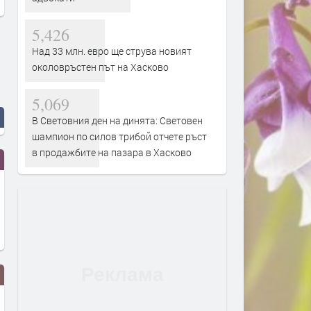
5,426
Над 33 млн. евро ще струва новият
околовръстен път на Хасково
5,069
В Световния ден на динята: Световен
шампион по силов трибой отчете ръст
в продажбите на пазара в Хасково