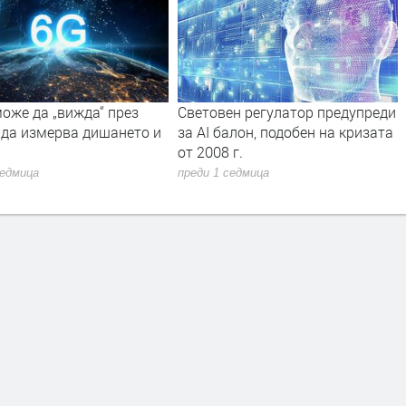
оже да „вижда“ през
Световен регулатор предупреди
 да измерва дишането и
за AI балон, подобен на кризата
от 2008 г.
седмица
преди 1 седмица