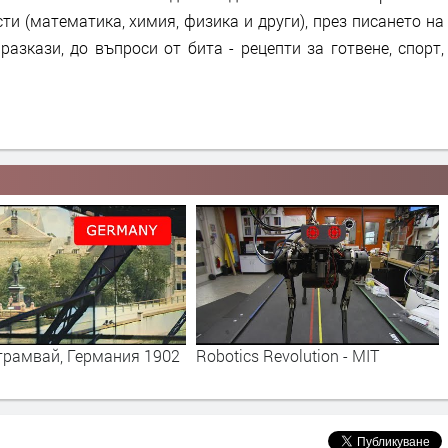
и (математика, химия, физика и други), през писането на
 разкази, до въпроси от бита - рецепти за готвене, спорт,
трамвай, Германия 1902
Robotics Revolution - MIT