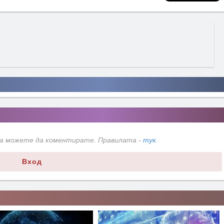
да можете да коментирате. Правилата -
тук
.
Вход