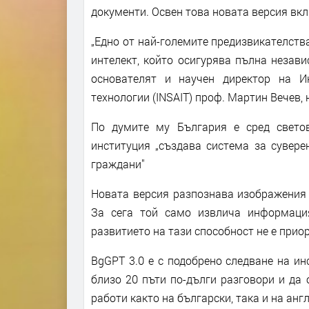
документи. Освен това новата версия вк
„Едно от най-големите предизвикателств
интелект, който осигурява пълна незав
основателят и научен директор на И
технологии (INSAIT) проф. Мартин Вечев, 
По думите му България е сред светов
институция „създава система за сувере
граждани"
Новата версия разпознава изображения 
За сега той само извлича информаци
развитието на тази способност не е приор
BgGPT 3.0 е с подобрено следване на ин
близо 20 пъти по-дълги разговори и да 
работи както на български, така и на анг