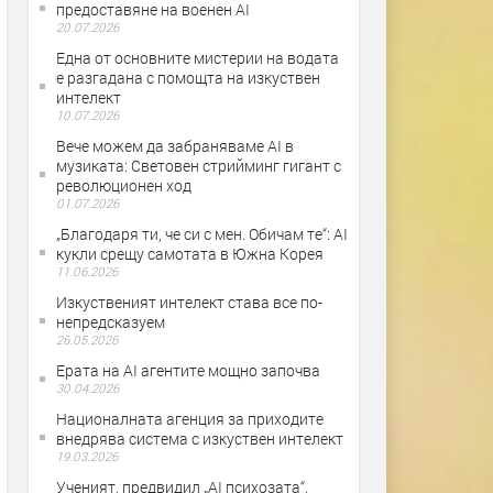
предоставяне на военен AI
20.07.2026
Една от основните мистерии на водата
е разгадана с помощта на изкуствен
интелект
10.07.2026
Вече можем да забраняваме AI в
музиката: Световен стрийминг гигант с
революционен ход
01.07.2026
„Благодаря ти, че си с мен. Обичам те“: AI
кукли срещу самотата в Южна Корея
11.06.2026
Изкуственият интелект става все по-
непредсказуем
26.05.2026
Ерата на АI агентите мощно започва
30.04.2026
Националната агенция за приходите
внедрява система с изкуствен интелект
19.03.2026
Ученият, предвидил „AI психозата“,