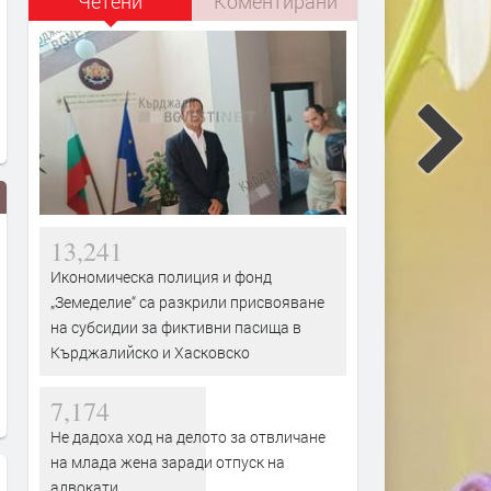
Четени
Коментирани
13,241
Икономическа полиция и фонд
„Земеделие“ са разкрили присвояване
на субсидии за фиктивни пасища в
Кърджалийско и Хасковско
Възходът на машините –
Как се учи изкуственият
7,174
заплаха или възможност
интелект?
Не дадоха ход на делото за отвличане
на млада жена заради отпуск на
адвокати