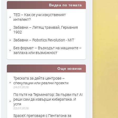
Видеа по темата
TED – Как се учи изкуственият
интелект?
Забавни – Летящ трамвай, Германия
1902
Забавни – Robotics Revolution - MIT
Без формат – Възходът на машините –
заплаха или възможност
Още новини
Треската за дейта центрове –
спекулации или реални проекти
24.07.2026
По пътя на Терминатор: За първи път AI
реши сам да извърши кибератака. И
успя
22.07.2026
SpaceX преговаря с Пентагона за