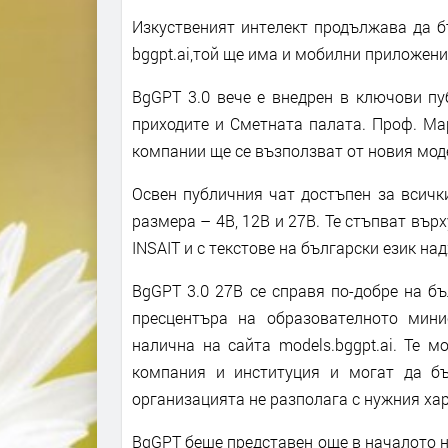
Изкуственият интелект продължава да б
bggpt.ai,той ще има и мобилни приложения
BgGPT 3.0 вече е внедрен в ключови пу
приходите и Сметната палата. Проф. Ма
компании ще се възползват от новия мод
Освен публичния чат достъпен за всички
размера – 4B, 12B и 27B. Те стъпват вър
INSAIT и с текстове на български език н
BgGPT 3.0 27B се справя по-добре на бъ
пресцентъра на образователното мин
налична на сайта models.bggpt.ai. Те 
компания и институция и могат да бъ
организацията не разполага с нужния ха
BgGPT беше представен още в началото на