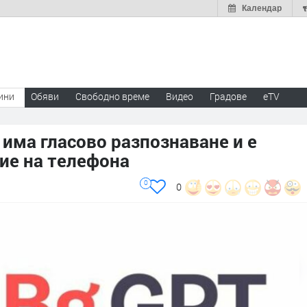
Календар
ини
Обяви
Свободно време
Видео
Градове
eTV
 има гласово разпознаване и е
ие на телефона
0
0