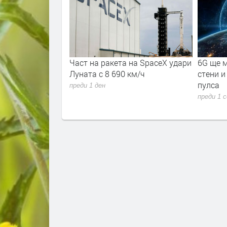
 знаят как да
Част на ракета на SpaceX удари
6G ще м
носни
Луната с 8 690 км/ч
стени и
ъжия. Някои и ще
пулса
преди 1 ден
преди 1 