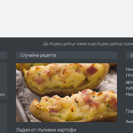
Да бъдеш добър човек и да бъдеш добър гражд
Случайна рецепта
З
Has
ГРУ
дру
пуб
Has
аса
Гл
Ане
Ладии от пълнени картофи