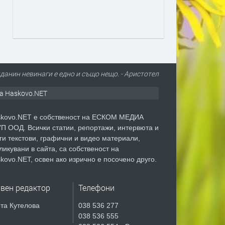
анин невинаги е едно и също нещо. - Аристотел
а Haskovo.NET
kovo.NET е собственост на ЕСКОМ МЕДИА
П ООД. Всички статии, репортажи, интервюта и
ги текстови, графични и видео материали,
ликувани в сайта, са собственост на
kovo.NET, освен ако изрично е посочено друго.
авен редактор
Телефони
та Кутелова
038 536 277
038 536 555