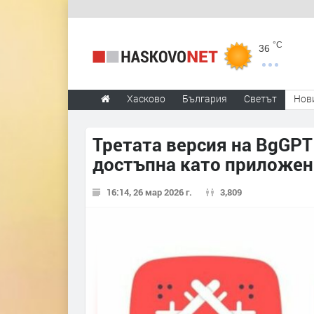
°C
36
Хасково
България
Светът
Нов
Третата версия на BgGPT
достъпна като приложен
16:14, 26 мар 2026 г.
3,809