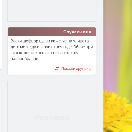
Случаен виц
В САЩ работят по плаващ
Питейна вода от морето: 
Всеки шофьор ще ви каже, че на улицата
мини-АЕЦ и центрове за данни в
трябва да знаем за
дете може да изкочи отвсякъде. Обаче при
океана
обезсоляването
гинеколозите нещата не са толкова
преди 1 седмица
преди 1 седмица
разнообразни.
Покажи друг виц