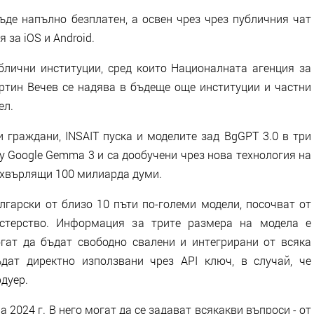
ъде напълно безплатен, а освен чрез чрез публичния чат
 за iOS и Android.
блични институции, сред които Националната агенция за
ртин Вечев се надява в бъдеще още институции и частни
ел.
 граждани, INSAIT пуска и моделите зад BgGPT 3.0 в три
ху Google Gemma 3 и са дообучени чрез нова технология на
адхвърлящи 100 милиарда думи.
лгарски от близо 10 пъти по-големи модели, посочват от
истерство. Информация за трите размера на модела е
могат да бъдат свободно свалени и интегрирани от всяка
дат директно използвани чрез API ключ, в случай, че
рдуер.
 2024 г. В него могат да се задават всякакви въпроси - от