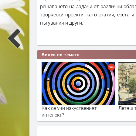
решаването на задачи от различни област
творчески проекти, като статии, есета и
пътувания и други.
Видеа по темата
ашините –
Как се учи изкуственият
Летящ 
ъзможност
интелект?