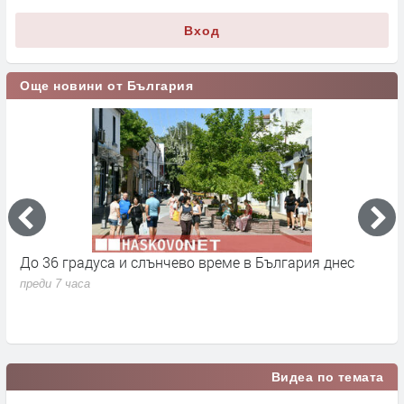
Вход
Още новини от България
До 36 градуса и слънчево време в България днес
О
с
преди 7 часа
п
Видеа по темата