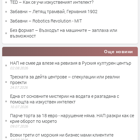
TED – Как се учи изкуственият интелект?
Забавни – Летящ трамвай, Германия 1902
Забавни – Robotics Revolution - MIT
Без формат – Възходът на машините – заплаха или
възможност
Още новини
НАП не смее да влезе на ревизия в Руския културен център
02.08.2026
Треската за дейта центрове – спекулации или реални
проекти
24.07.2026
Една от основните мистерии на водата е разгадана с
помощта на изкуствен интелект
10.07.2026
Парче торта за 18 евро - нарушение няма. НАП разкри как се
крие оборот по морето
09.07.2026
Всеки трети от морския ни бизнес мами клиентите
04.07.2026