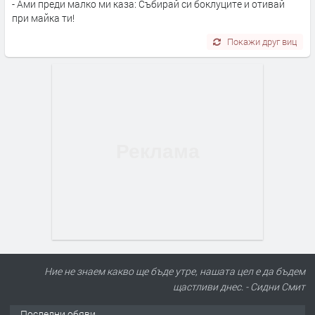
- Ами преди малко ми каза: Събирай си боклуците и отивай
при майка ти!
Покажи друг виц
Ние не знаем какво ще бъде утре, нашата цел е да бъдем
щастливи днес. - Сидни Смит
Последни обяви