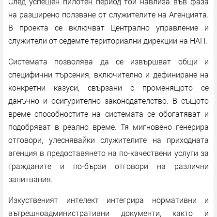
След успешен пилотен период той навлиза във фаза
на разширено ползване от служителите на Агенцията.
В проекта се включват Централно управление и
служители от седемте териториални дирекции на НАП.
Системата позволява да се извършват общи и
специфични търсения, включително и дефиниране на
конкретни казуси, свързани с променящото се
данъчно и осигурително законодателство. В същото
време способностите на системата се обогатяват и
подобряват в реално време. Тя мигновено генерира
отговори, улеснявайки служителите на приходната
агенция в предоставянето на по-качествени услуги за
гражданите и по-бързи отговори на различни
запитвания.
Изкуственият интелект интегрира нормативни и
вътрешноадминистративни документи, както и