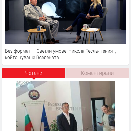
Без формат – Светли умове: Никола Тесла- геният,
който чуваше Вселената
Четени
Коментирани