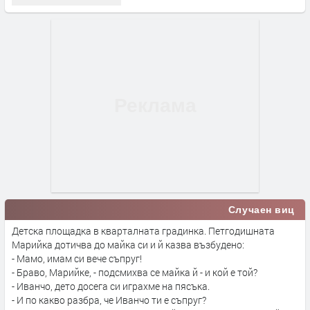
Случаен виц
Детска площадка в кварталната градинка. Петгодишната
Марийка дотичва до майка си и й казва възбудено:
- Мамо, имам си вече съпруг!
- Браво, Марийке, - подсмихва се майка й - и кой е той?
- Иванчо, дето досега си играхме на пясъка.
- И по какво разбра, че Иванчо ти е съпруг?