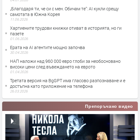
„Благодаря ти, че си с мен. Обичам те“: AI кукли срещу
самотата в Южна Корея
11.06.2026
Хартиените трудови книжки отиват в историята, но ги
пазете
01.06.2026
Ерата на АI агентите мощно започва
30.04.2026
НАП наложи над 960 000 евро глоби за необосновано
високи цени след въвеждането на еврото
01.04.2026
Третата версия на BgGPT има гласово разпознаване и е
достъпна като приложение на телефона
26.03.2026
Препоръчано видео