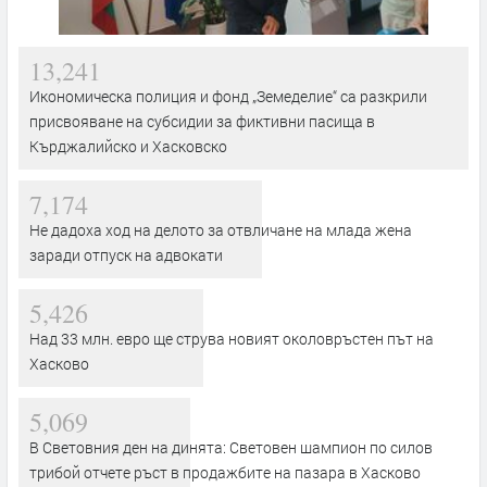
13,241
Икономическа полиция и фонд „Земеделие“ са разкрили
присвояване на субсидии за фиктивни пасища в
Кърджалийско и Хасковско
7,174
Не дадоха ход на делото за отвличане на млада жена
заради отпуск на адвокати
5,426
Над 33 млн. евро ще струва новият околовръстен път на
Хасково
5,069
В Световния ден на динята: Световен шампион по силов
трибой отчете ръст в продажбите на пазара в Хасково