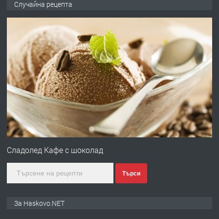
Случайна рецепта
ОБОРУДВАН ТРИСТАЕН
АПАРТАМЕНТ В ЦЕНТЪРА НА ГР.
ХАСКОВО
преди 3 дни
ПРЕДЛАГА
Давам гараж под наем
преди 3 дни
ПРЕДЛАГА
№4120 Магазин/Офис под наем в кв.
Любен Каравелов, Хасково-близо до
Сладолед Кафе с шоколад
градската градина!
Търси
преди 3 дни
ПРЕДЛАГА
ПРОСТОРЕН ТРИСТАЕН
За Haskovo.NET
АПАРТАМЕНТ В НОВА СГРАДА КВ.
КУБА