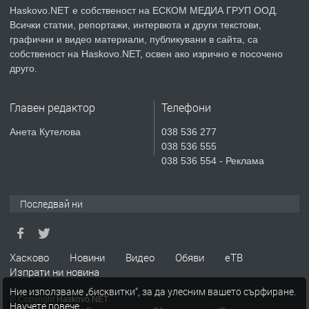
Haskovo.NET е собственост на ЕСКОМ МЕДИА ГРУП ООД.
Всички статии, репортажи, интервюта и други текстови,
преди 4 дни
графични и видео материали, публикувани в сайта, са
собственост на Haskovo.NET, освен ако изрично е посочено
ПРЕДЛАГА
Продавам парцел в гр. Хасково кв.
друго.
Хисаря до ток, вода,канализация,
асфалт 0889 537 426
Главен редактор
Телефони
преди 4 дни
Анета Кутелова
038 536 277
038 536 555
ПРЕДЛАГА
СГЛОБЯВАНЕ НА МЕБЕЛИ.
038 536 554 - Реклама
Последвай ни
преди 4 дни
ПРЕДЛАГА
№4119 Едностаен обзаведен
Хасково
Новини
Видео
Обяви
еТВ
апартамент под наем в кв.
Изпрати ни новина
Училищни, гр. Хасково.
Ние използваме „бисквитки“, за да улесним вашето сърфиране.
© Copyright
Haskovo.NET
Научете повече
.