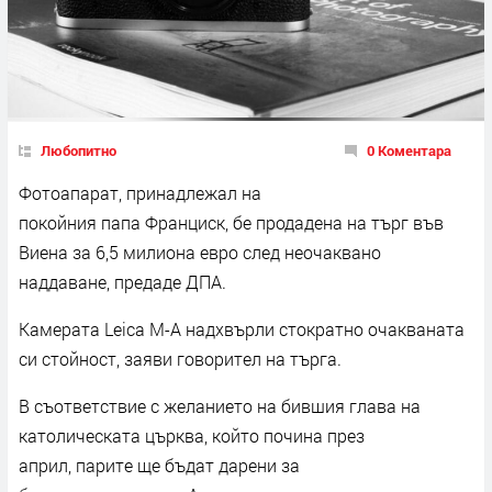
Любопитно
0 Коментара
Фотоапарат, принадлежал на
покойния папа Франциск, бе продадена на търг във
Виена за 6,5 милиона евро след неочаквано
наддаване, предаде ДПА.
Камерата Leica M-A надхвърли стократно очакваната
си стойност, заяви говорител на търга.
В съответствие с желанието на бившия глава на
католическата църква, който почина през
април, парите ще бъдат дарени за