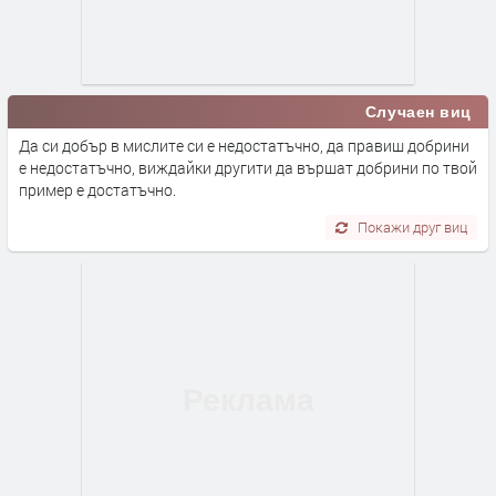
Случаен виц
Да си добър в мислите си е недостатъчно, да правиш добрини
е недостатъчно, виждайки другити да вършат добрини по твой
пример е достатъчно.
Покажи друг виц