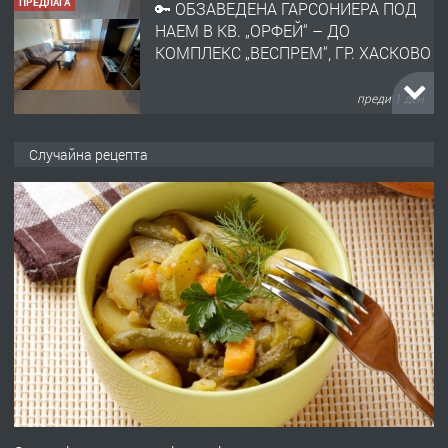
ПРЕДЛАГА
🔑 ОБЗАВЕДЕНА ГАРСОНИЕРА ПОД
НАЕМ В КВ. „ОРФЕЙ“ – ДО
КОМПЛЕКС „ВЕСПРЕМ“, ГР. ХАСКОВО
преди 1 ден
ПРЕДЛАГА
НАПЪЛНО ОБЗАВЕДЕН И
Случайна рецепта
ОБОРУДВАН ТРИСТАЕН
АПАРТАМЕНТ В ЦЕНТЪРА НА ГР.
ХАСКОВО
преди 2 дни
ПРЕДЛАГА
Давам гараж под наем
преди 2 дни
ПРЕДЛАГА
№4120 Магазин/Офис под наем в кв.
Любен Каравелов, Хасково-близо до