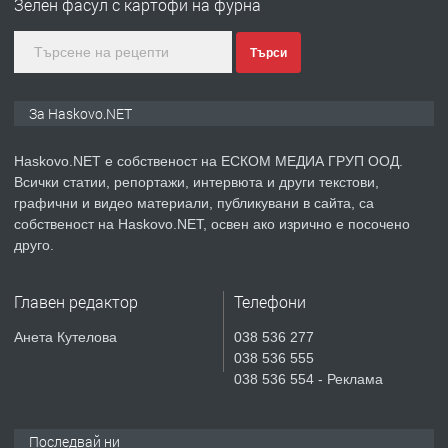
Зелен фасул с картофи на фурна
градската градина!
Търси
преди 2 дни
ПРЕДЛАГА
ПРОСТОРЕН ТРИСТАЕН
За Haskovo.NET
АПАРТАМЕНТ В НОВА СГРАДА КВ.
КУБА
Haskovo.NET е собственост на ЕСКОМ МЕДИА ГРУП ООД.
Всички статии, репортажи, интервюта и други текстови,
преди 3 дни
графични и видео материали, публикувани в сайта, са
собственост на Haskovo.NET, освен ако изрично е посочено
ПРЕДЛАГА
Продавам парцел в гр. Хасково кв.
друго.
Хисаря до ток, вода,канализация,
асфалт 0889 537 426
Главен редактор
Телефони
преди 3 дни
Анета Кутелова
038 536 277
038 536 555
ПРЕДЛАГА
СГЛОБЯВАНЕ НА МЕБЕЛИ.
038 536 554 - Реклама
Последвай ни