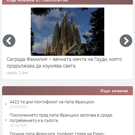
Още новини от Любопитно
Саграда Фамилия – вечната мечта на Гауди, която
К
продължава да изумява света
п
преди 1 ден
п
Още новини
4422-та дни понтификат на папа Франциск
22.04.2025
Поклонението пред папа Франциск започва в сряда,
погребението е в събота
22.04.2025
Почина папа Франциск, първият глава на Римо-