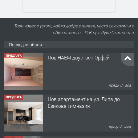
Този човек е успял, който добре е живял, често се е смял и е
обичал много. - Робърт Луис Стивънсън
Последни обяви
ПРЕДЛАГА
Под НАЕМ двустаен Орфей
преди 8 часа
ПРЕДЛАГА
Нов апартамент на ул. Липа до
Езикова гимназия
преди 8 часа