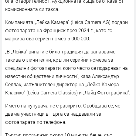
благотворителност. Аукционната къща се отказа от
комисионната си такса.
Компанията „Лейка Камера“ (Leica Camera AG) подари
фотоапарата на Франциск през 2024 г., като го
маркира със сериен номер 5 000 000.
„В „Лейка“ винаги е било традиция да запазваме
такива отличителни, кръгли серийни номера за
специални фотоапарати, които често се подаряват на
известни обществени личности“, каза Александър
Седлак, изпълнителен директор на „Лейка Камера
Класикс“ (Leica Camera Classics) и „Лайц Фотографика“.
Името на купувача не е разкрито. Съобщава се, че
двама участници в търга са наддавали за
фотоапарата по телефона.
Търгът, продължил около 10 минути, беше „със