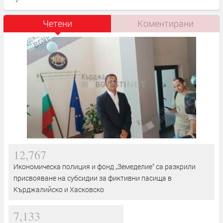
Четени
Коментирани
12,767
Икономическа полиция и фонд „Земеделие“ са разкрили
присвояване на субсидии за фиктивни пасища в
Кърджалийско и Хасковско
7,133