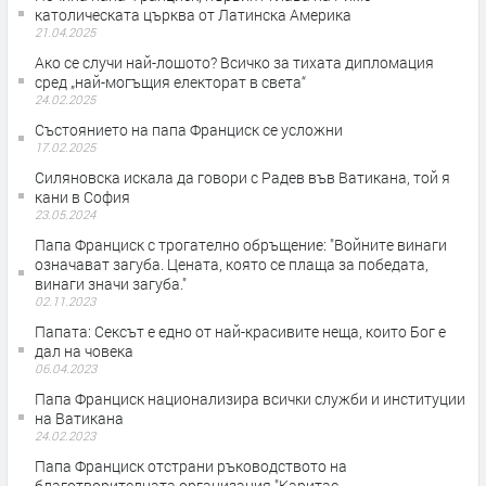
католическата църква от Латинска Америка
21.04.2025
Ако се случи най-лошото? Всичко за тихата дипломация
сред „най-могъщия електорат в света“
24.02.2025
Състоянието на папа Франциск се усложни
17.02.2025
Силяновска искала да говори с Радев във Ватикана, той я
кани в София
23.05.2024
Папа Франциск с трогателно обръщение: "Войните винаги
означават загуба. Цената, която се плаща за победата,
винаги значи загуба."
02.11.2023
Папата: Сексът е едно от най-красивите неща, които Бог е
дал на човека
06.04.2023
Папа Франциск национализира всички служби и институции
на Ватикана
24.02.2023
Папа Франциск отстрани ръководството на
благотворителната организация "Каритас