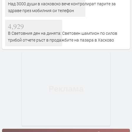
Над 3000 души в хасковско вече контролират парите за
здраве през мобилния си телефон
4,929
В Световния ден на динята: Световен шампион по силов
трибой отчете ръст в продажбите на пазара в Хасково