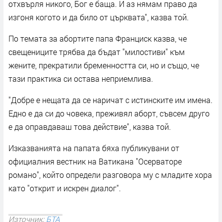
отхвърля никого, Бог е баща. И аз нямам право да
изгоня когото и да било от църквата", казва той.
По темата за абортите папа Франциск казва, че
свещениците трябва да бъдат "милостиви" към
жените, прекратили бременността си, но и също, че
тази практика си остава неприемлива.
"Добре е нещата да се наричат с истинските им имена.
Едно е да си до човека, преживял аборт, съвсем друго
е да оправдаваш това действие", казва той.
Изказванията на папата бяха публикувани от
официалния вестник на Ватикана "Осерваторе
романо", който определи разговора му с младите хора
като "открит и искрен диалог".
Източник:
БТА