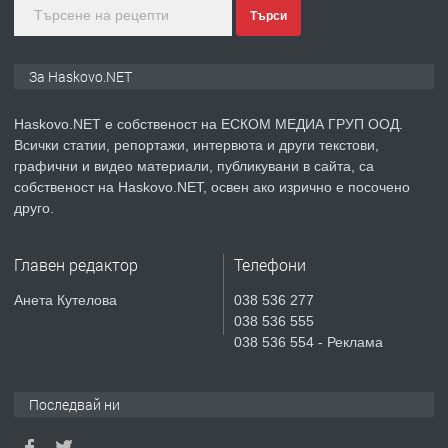
Търси
преди 2 дни
ПРЕДЛАГА
СГЛОБЯВАНЕ НА МЕБЕЛИ.
За Haskovo.NET
Haskovo.NET е собственост на ЕСКОМ МЕДИА ГРУП ООД.
Всички статии, репортажи, интервюта и други текстови,
преди 2 дни
графични и видео материали, публикувани в сайта, са
собственост на Haskovo.NET, освен ако изрично е посочено
ПРЕДЛАГА
№4119 Едностаен обзаведен
друго.
апартамент под наем в кв.
Училищни, гр. Хасково.
Главен редактор
Телефони
преди 2 дни
Анета Кутелова
038 536 277
038 536 555
ПРЕДЛАГА
Къртене на бетон! Събаряне на
038 536 554 - Реклама
сгради!
Последвай ни
преди 2 дни