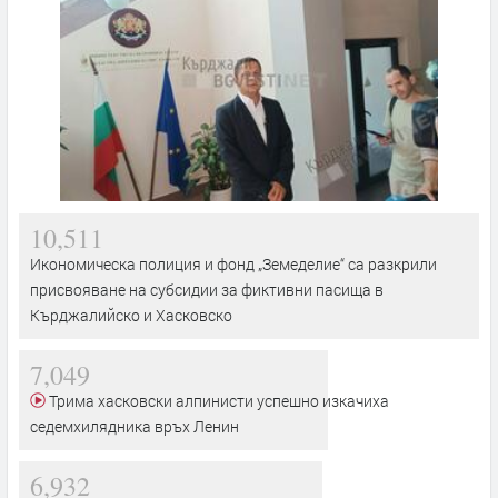
10,511
Икономическа полиция и фонд „Земеделие“ са разкрили
присвояване на субсидии за фиктивни пасища в
Кърджалийско и Хасковско
7,049
Трима хасковски алпинисти успешно изкачиха
седемхилядника връх Ленин
6,932