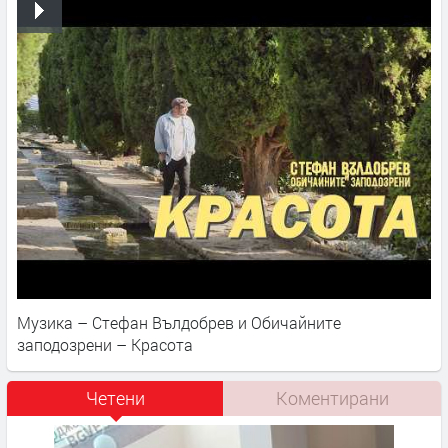
Музика – Стефан Вълдобрев и Обичайните
заподозрени – Красота
Четени
Коментирани