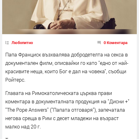
Любопитно
0 Коментара
Папа Франциск възхвалява добродетелта на секса в
документален филм, описвайки го като "едно от най-
красивите неща, които Бог е дал на човека", съобщи
Ройтерс.
Главата на Римокатолическата църква прави
коментара в документалната продукция на "Дисни +"
"The Pope Answers" ("Папата отговаря"), запечатала
негова среща в Рим с десет младежи на възраст
малко над 20 г.