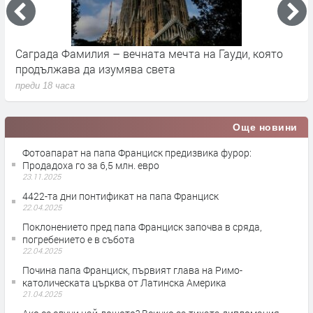
Саграда Фамилия – вечната мечта на Гауди, която
К
продължава да изумява света
п
преди 18 часа
п
Още новини
Фотоапарат на папа Франциск предизвика фурор:
Продадоха го за 6,5 млн. евро
23.11.2025
4422-та дни понтификат на папа Франциск
22.04.2025
Поклонението пред папа Франциск започва в сряда,
погребението е в събота
22.04.2025
Почина папа Франциск, първият глава на Римо-
католическата църква от Латинска Америка
21.04.2025