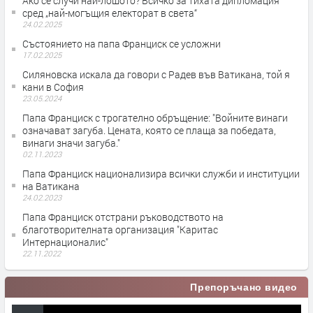
Ако се случи най-лошото? Всичко за тихата дипломация
сред „най-могъщия електорат в света“
24.02.2025
Състоянието на папа Франциск се усложни
17.02.2025
Силяновска искала да говори с Радев във Ватикана, той я
кани в София
23.05.2024
Папа Франциск с трогателно обръщение: "Войните винаги
означават загуба. Цената, която се плаща за победата,
винаги значи загуба."
02.11.2023
Папа Франциск национализира всички служби и институции
на Ватикана
24.02.2023
Папа Франциск отстрани ръководството на
благотворителната организация "Каритас
Интернационалис"
22.11.2022
Препоръчано видео