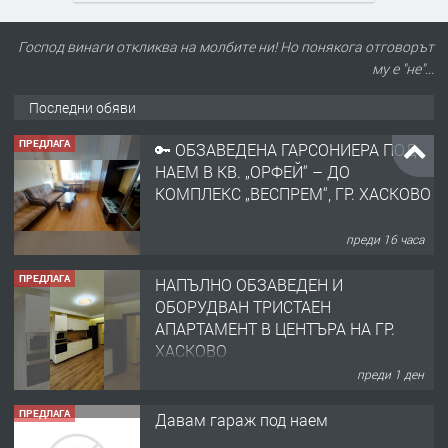
Господ винаги откликва на молбите ни! Но понякога отговорът
му е "не"...
Последни обяви
ПРЕДЛАГА
🔑 ОБЗАВЕДЕНА ГАРСОНИЕРА ПОД
НАЕМ В КВ. „ОРФЕЙ“ – ДО
КОМПЛЕКС „ВЕСПРЕМ“, ГР. ХАСКОВО
преди 16 часа
ПРЕДЛАГА
НАПЪЛНО ОБЗАВЕДЕН И
ОБОРУДВАН ТРИСТАЕН
АПАРТАМЕНТ В ЦЕНТЪРА НА ГР.
ХАСКОВО
преди 1 ден
ПРЕДЛАГА
Давам гараж под наем