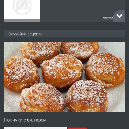
преди 1 ден
ПРЕДЛАГА
№4120 Магазин/Офис под наем в кв.
Случайна рецепта
Любен Каравелов, Хасково-близо до
градската градина!
преди 1 ден
ПРЕДЛАГА
ПРОСТОРЕН ТРИСТАЕН
АПАРТАМЕНТ В НОВА СГРАДА КВ.
КУБА
преди 2 дни
ПРЕДЛАГА
Продавам парцел в гр. Хасково кв.
Хисаря до ток, вода,канализация,
Понички с бял крем
асфалт 0889 537 426