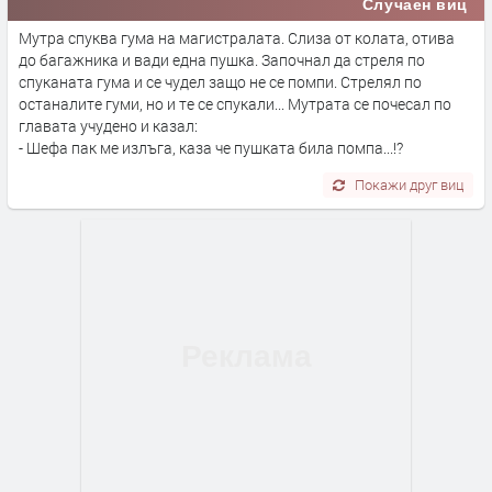
Случаен виц
Мутра спуква гума на магистралата. Слиза от колата, отива
до багажника и вади една пушка. Започнал да стреля по
спуканата гума и се чудел защо не се помпи. Стрелял по
останалите гуми, но и те се спукали... Мутрата се почесал по
главата учудено и казал:
- Шефа пак ме излъга, каза че пушката била помпа...!?
Покажи друг виц