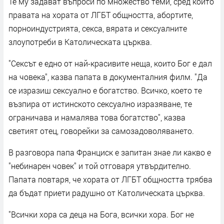
Те му задават въпроси по множество теми, сред които
правата на хората от ЛГБТ общността, абортите,
порноиндустрията, секса, вярата и сексуалните
злоупотреби в Католическата църква.
"Сексът е едно от най-красивите неща, които Бог е дал
на човека", казва папата в документалния филм. "Да
се изразиш сексуално е богатство. Всичко, което те
възпира от истинското сексуално изразяване, те
ограничава и намалява това богатство", казва
светият отец, говорейки за самозадоволяването.
В разговора папа Франциск е запитан знае ли какво е
"небинарен човек" и той отговаря утвърдително.
Папата повтаря, че хората от ЛГБТ общността трябва
да бъдат приети радушно от Католическата църква.
"Всички хора са деца на Бога, всички хора. Бог не