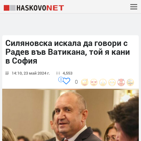
Силяновска искала да говори с
Радев във Ватикана, той я кани
в София
14:10, 23 май 2024 г.
4,553
0
0