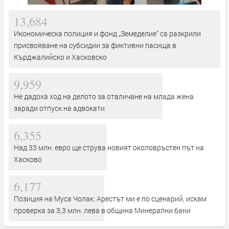
13,684
Икономическа полиция и фонд „Земеделие“ са разкрили
присвояване на субсидии за фиктивни пасища в
Кърджалийско и Хасковско
9,959
Не дадоха ход на делото за отвличане на млада жена
заради отпуск на адвокати
6,355
Над 33 млн. евро ще струва новият околовръстен път на
Хасково
6,177
Позиция на Муса Чолак: Арестът ми е по сценарий, искам
проверка за 3,3 млн. лева в община Минерални бани