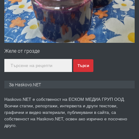
преди 4 дни
ПРЕДЛАГА
№4120 Магазин/Офис под наем в кв.
Любен Каравелов, Хасково-близо до
Желе от грозде
градската градина!
Търси
преди 4 дни
ПРЕДЛАГА
ПРОСТОРЕН ТРИСТАЕН
За Haskovo.NET
АПАРТАМЕНТ В НОВА СГРАДА КВ.
КУБА
Haskovo.NET е собственост на ЕСКОМ МЕДИА ГРУП ООД.
Всички статии, репортажи, интервюта и други текстови,
преди 5 дни
графични и видео материали, публикувани в сайта, са
собственост на Haskovo.NET, освен ако изрично е посочено
ПРЕДЛАГА
Продавам парцел в гр. Хасково кв.
друго.
Хисаря до ток, вода,канализация,
асфалт 0889 537 426