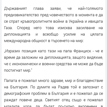
Държавният глава заяви, че най-голямото
предизвикателство пред човечеството в момента е да
се спрат кръвопролитните войни в Украйна и ивицата
Газа. Според него това изисква засилване на
дипломацията и всеобщо усилие на цялата
международна общност в търсенето на мир:
„Изразих позиция като тази на папа Франциск - че е
време да заложим на дипломацията, защото видяхме,
че с икономически и военни средства не може да бъде
постигнат мир."
Папата е пожелал много здраве, мир и благоденствие
на България. По думите на Радев той е запознат с
демографския проблем в България и е пожелал да се
раждат повече деца. Светият отец също е пожелал
младите хора да бъдат по-силно вкоренени в