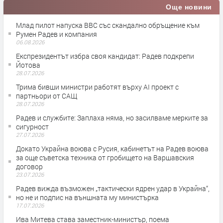
Още новини
Млад пилот напуска ВВС със скандално обръщение към
Румен Радев и компания
06.08.2026
Експрезидентът избра своя кандидат: Радев подкрепи
Йотова
28.07.2026
Трима бивши министри работят върху AI проект с
партньори от САЩ
28.07.2026
Радев и службите: Заплаха няма, но засилваме мерките за
сигурност
27.07.2026
Докато Украйна воюва с Русия, кабинетът на Радев воюва
за още съветска техника от гробището на Варшавския
договор
23.07.2026
Радев вижда възможен „тактически ядрен удар в Украйна“,
но не и подпис на външната му министърка
17.07.2026
Ива Митева става заместник-министър, поема