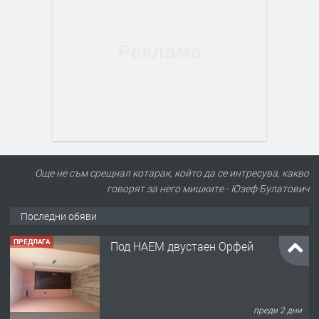
Още не съм срещнал котарак, който да се интресува, какво
говорят за него мишките - Юзеф Булатович
Последни обяви
ПРЕДЛАГА
Под НАЕМ двустаен Орфей
преди 2 дни