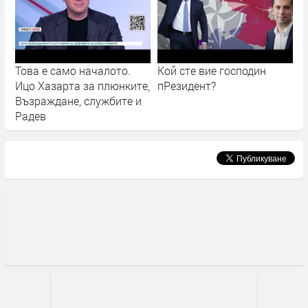
Това е само началото.
Кой сте вие господин
Ицо Хазарта за плюнките,
пРезидент?
Възраждане, службите и
Радев