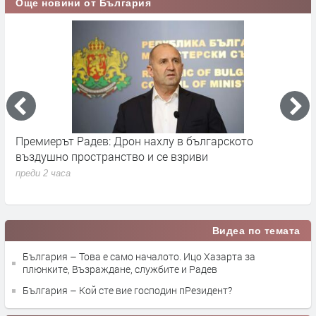
Още новини от България
Премиерът Радев: Дрон нахлу в българското
О
въздушно пространство и се взриви
п
преди 2 часа
Видеа по темата
България – Това е само началото. Ицо Хазарта за
плюнките, Възраждане, службите и Радев
България – Кой сте вие господин пРезидент?