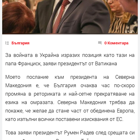
България
0 Коментара
За войната в Украйна изразих позиция като тази на
папа Франциск, заяви президентът от Ватикана
Моето послание към президента на Северна
Македония е, че България очаква час по-скоро
промяна в реториката и най-сетне прекратяване на
езика на омразата. Северна Македония трябва да
покаже, че желае да стане част от обединена Европа,
като изпълни всички поставени изисквания от ЕС.
Това заяви президентът Румен Радев след срещата си