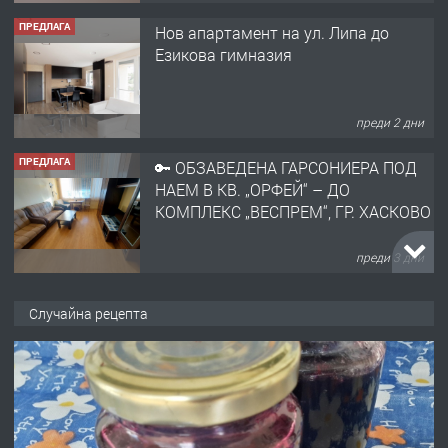
ПРЕДЛАГА
Нов апартамент на ул. Липа до
Езикова гимназия
преди 2 дни
ПРЕДЛАГА
🔑 ОБЗАВЕДЕНА ГАРСОНИЕРА ПОД
НАЕМ В КВ. „ОРФЕЙ“ – ДО
КОМПЛЕКС „ВЕСПРЕМ“, ГР. ХАСКОВО
преди 3 дни
ПРЕДЛАГА
НАПЪЛНО ОБЗАВЕДЕН И
Случайна рецепта
ОБОРУДВАН ТРИСТАЕН
АПАРТАМЕНТ В ЦЕНТЪРА НА ГР.
ХАСКОВО
преди 4 дни
ПРЕДЛАГА
Давам гараж под наем