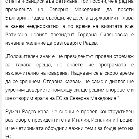
с папа Франциск във Ватикана. Той посочи, че е ред на
президента на Северна Македония да посети
България. Радев съобщи, че досега държавният глава
е канен неедноркатно, а по време на визитата във
Ватикана новият президент Гордана Силяновска е
изявила желание да разговаря с Радев.
„Положителен знак е, че президентът прояви стремеж
за такава среща, но знаете, че програмата е
изключително натоварена. Надявам се в скоро време
да се срещнем. Отдавна казвам, че само с диалог ще
укрепим доверието помежду си, ще решим споровете и
ще отворим врата на ЕС за Северна Македония."
Румен Радев каза, че снощи е провел конструктивен
разговор с президентите на Италия, Испания и Гърция
и че четиримата обсъдили важни теми за бъдещето на
ЕС.