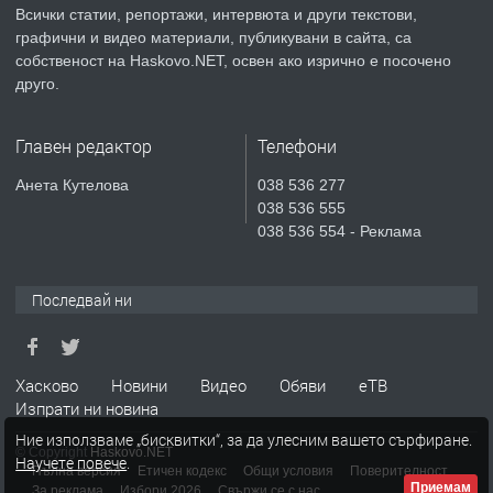
преди 5 дни
Всички статии, репортажи, интервюта и други текстови,
графични и видео материали, публикувани в сайта, са
ПРЕДЛАГА
собственост на Haskovo.NET, освен ако изрично е посочено
Продавам парцел в гр. Хасково кв.
друго.
Хисаря до ток, вода,канализация,
асфалт 0889 537 426
Главен редактор
Телефони
преди 5 дни
Анета Кутелова
038 536 277
ПРЕДЛАГА
038 536 555
СГЛОБЯВАНЕ НА МЕБЕЛИ.
038 536 554 - Реклама
Последвай ни
преди 5 дни
ПРЕДЛАГА
№4119 Едностаен обзаведен
апартамент под наем в кв.
Хасково
Новини
Видео
Обяви
еТВ
Изпрати ни новина
Училищни, гр. Хасково.
Ние използваме „бисквитки“, за да улесним вашето сърфиране.
© Copyright
Haskovo.NET
преди 5 дни
Научете повече
.
Пълна версия
Етичен кодекс
Общи условия
Поверителност
Приемам
За реклама
Избори 2026
Свържи се с нас