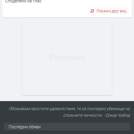
Споделено на глас
Покажи друг виц
Обожавам простите удоволствия, те са последно убежище на
сложните личности. - Оскар Уайлд
Последни обяви