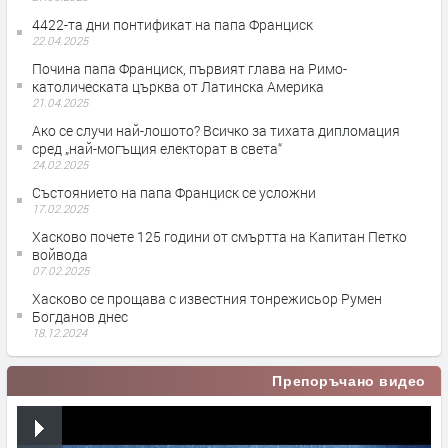
4422-та дни понтификат на папа Франциск
22.04.2025
Почина папа Франциск, първият глава на Римо-
католическата църква от Латинска Америка
21.04.2025
Ако се случи най-лошото? Всичко за тихата дипломация
сред „най-могъщия електорат в света“
24.02.2025
Състоянието на папа Франциск се усложни
17.02.2025
Хасково почете 125 години от смъртта на Капитан Петко
войвода
07.02.2025
Хасково се прощава с известния тонрежисьор Румен
Богданов днес
18.12.2024
Препоръчано видео