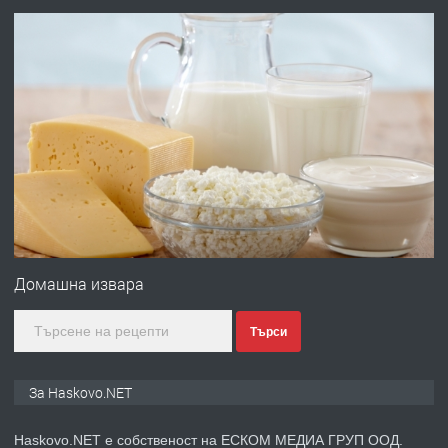
АПАРТАМЕНТ В ЦЕНТЪРА НА ГР.
ХАСКОВО
преди 4 дни
ПРЕДЛАГА
Давам гараж под наем
преди 4 дни
ПРЕДЛАГА
№4120 Магазин/Офис под наем в кв.
Любен Каравелов, Хасково-близо до
градската градина!
Домашна извара
преди 4 дни
Търси
ПРЕДЛАГА
ПРОСТОРЕН ТРИСТАЕН
АПАРТАМЕНТ В НОВА СГРАДА КВ.
За Haskovo.NET
КУБА
Haskovo.NET е собственост на ЕСКОМ МЕДИА ГРУП ООД.