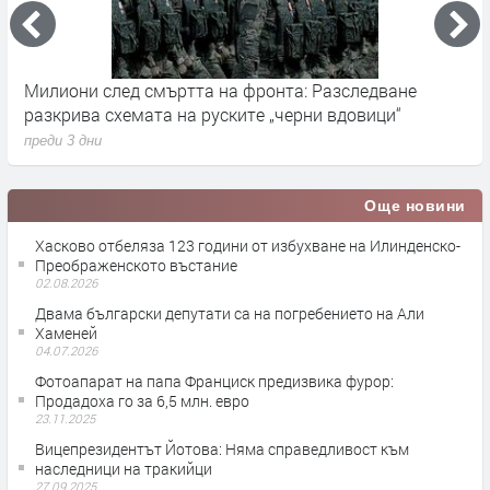
илиони след смъртта на фронта: Разследване
Герман
азкрива схемата на руските „черни вдовици“
влияни
еди 3 дни
преди 3
Още новини
Хасково отбеляза 123 години от избухване на Илинденско-
Преображенското въстание
02.08.2026
Двама български депутати са на погребението на Али
Хаменей
04.07.2026
Фотоапарат на папа Франциск предизвика фурор:
Продадоха го за 6,5 млн. евро
23.11.2025
Вицепрезидентът Йотова: Няма справедливост към
наследници на тракийци
27.09.2025