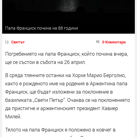
Папа Франциск почина на 88 години
Светът
0 Коментара
Погребението на папа Франциск, който почина вчера,
ще се състои в събота на 26 април.
В сряда тленните останки на Хорхе Марио Берголио,
както е рожденото име на родения в Аржентина папа
Франциск, ще бъдат изложени за поклонение в
базиликата „Свети Петър”. Очаква се на поклонението
да пристигне и аржентинският президент Хавиер
Милей.
Тялото на папа Франциск е положено в ковчег в