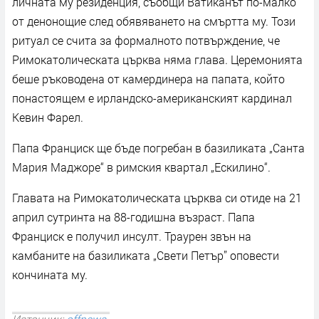
личната му резиденция, съобщи Ватиканът по-малко
от денонощие след обявяването на смъртта му. Този
ритуал се счита за формалното потвърждение, че
Римокатолическата църква няма глава. Церемонията
беше ръководена от камердинера на папата, който
понастоящем е ирландско-американският кардинал
Кевин Фарел.
Папа Франциск ще бъде погребан в базиликата „Санта
Мария Маджоре“ в римския квартал „Ескилино“.
Главата на Римокатолическата църква си отиде на 21
април сутринта на 88-годишна възраст. Папа
Франциск е получил инсулт. Траурен звън на
камбаните на базиликата „Свети Петър” оповести
кончината му.
Източник:
offnews