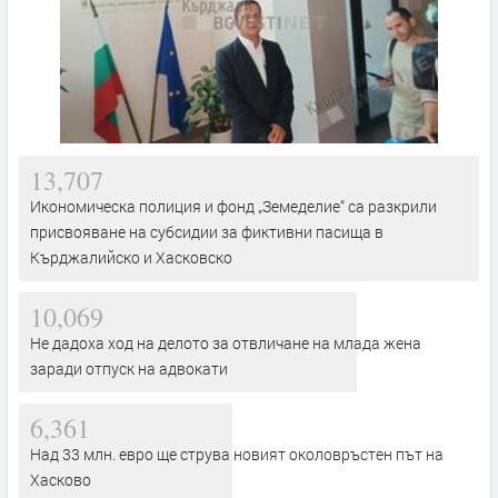
13,707
Икономическа полиция и фонд „Земеделие“ са разкрили
присвояване на субсидии за фиктивни пасища в
Кърджалийско и Хасковско
10,069
Не дадоха ход на делото за отвличане на млада жена
заради отпуск на адвокати
6,361
Над 33 млн. евро ще струва новият околовръстен път на
Хасково