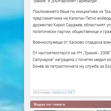
Тракия“ и „Българският Гарибалди“.
Поклонението беше по инициатива на Тра
пред паметника на Капитан Петко войвод
дружество Кирил Сарджев, областният уп
политически партии, общественици и гра
Военнослужещи от Хасково отдадоха воен
От настоятелството на НЧ „Тракия - 2008
Сапунаров“ наградиха с почетен медал к
Бонев за патриотичната му служба за Бъ
Източник:
Haskovo.NET
Видеа по темата