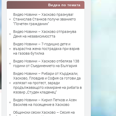
Видеа по темата
Видео Новини – Хасково празнува!
Станислав Станков получи званието
"Почетен гражданин"
Видео Новини – Хасково отпразнува
Деня на независимостта
Видео Новини – 7-годишно дете и
възрастна жена пострадаха при взрив
на газова бутилка
Видео Новини – Хасково отбеляза 138
години от Съединението на България
Видео Новини – Рибари от Кърджали,
Хасково, Пловдив и София са готови да
излязат на протест, заради
продължаващото измиране на рибата в
язовир „Студен кладенец“
Видео Новини – Кирил Петков и Асен
Василев на посещение в Хасково
Общински сесии Хасково – Сесия на