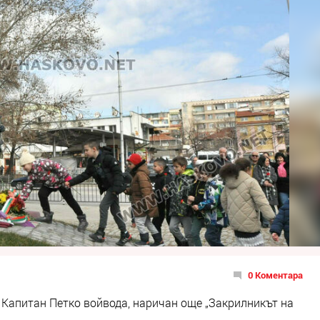
0 Коментара
 Капитан Петко войвода, наричан още „Закрилникът на