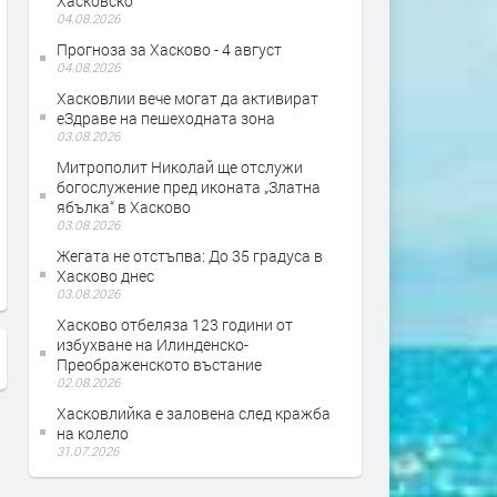
Хасковско
04.08.2026
Прогноза за Хасково - 4 август
04.08.2026
Хасковлии вече могат да активират
еЗдраве на пешеходната зона
03.08.2026
Рибари от Кърджали, Хасково,
Кирил Петков и Асен Вас
Митрополит Николай ще отслужи
богослужение пред иконата „Златна
Пловдив и София са готови да
посещение в Хасково
ябълка“ в Хасково
излязат на протест, заради
03.08.2026
продължаващото измиране на
Жегата не отстъпва: До 35 градуса в
рибата в язовир „Студен
Хасково днес
кладенец“
03.08.2026
Хасково отбеляза 123 години от
избухване на Илинденско-
Преображенското въстание
02.08.2026
Хасковлийка е заловена след кражба
на колело
31.07.2026