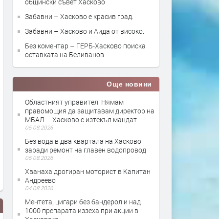
общински съвет Хасково
Забавни – Хасково е красив град.
Забавни – Хасково и Аида от високо.
Без коментар – ГЕРБ-Хасково поиска
оставката на Беливанов
Още новини
Областният управител: Нямам
правомощия да защитавам директор на
МБАЛ – Хасково с изтекъл мандат
05.08.2026
Без вода в два квартала на Хасково
заради ремонт на главен водопровод
05.08.2026
Хванаха дрогиран моторист в Капитан
Андреево
04.08.2026
Ментета, цигари без бандерол и над
1000 препарата иззеха при акции в