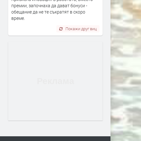
премии, започнаха да дават бонуси -
обещание да не те съкратят в скоро
време.
Покажи друг виц