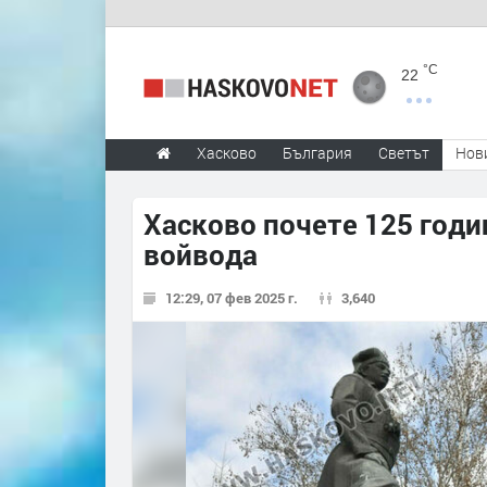
°C
22
Хасково
България
Светът
Нов
Хасково почете 125 годи
войвода
12:29, 07 фев 2025 г.
3,640