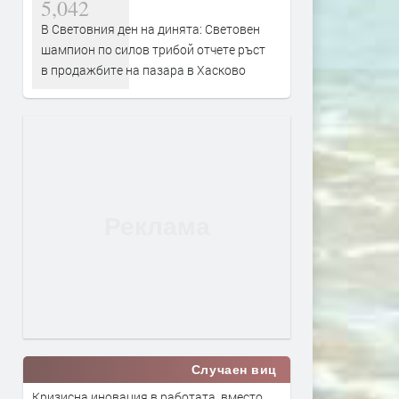
5,042
В Световния ден на динята: Световен
шампион по силов трибой отчете ръст
в продажбите на пазара в Хасково
Случаен виц
Кризисна иновация в работата, вместо