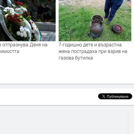
но дете и възрастна
Хасково отбеляза 138 години от
страдаха при взрив на
Съединението на България
бутилка