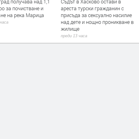
 Хасково остави в
Трактор се запали при балиране
турски гражданин с
на слама, огънят засегна гора
 за сексуално насилие
преди 16 часа
е и нощно проникване в
е
 часа