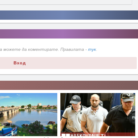
да можете да коментирате. Правилата -
тук
.
Вход