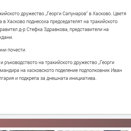
кийското дружество „Георги Сапунаров“ в Хасково. Цветя
а в Хасково поднесоха председателят на тракийското
равител д-р Стефка Здравкова, представители на
ждани.
ни почести.
“ и ръководството на тракийското дружество „Георги
омандира на хасковското поделение подполковник Иван
лгария и подкрепа за днешната инициатива.