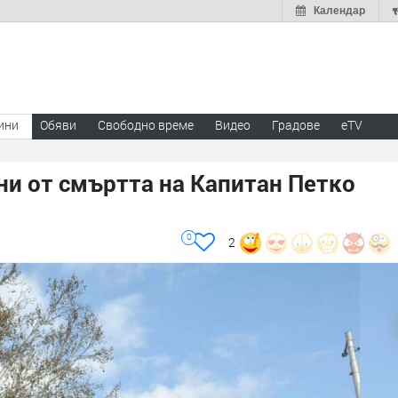
Календар
ини
Обяви
Свободно време
Видео
Градове
eTV
ни от смъртта на Капитан Петко
0
2