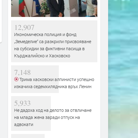
Вярващи в Хасково посрещнаха
Не дадоха ход на делото 
Преображение Господне с
отвличане на млада жен
освещаване на първото грозде
заради отпуск на адвока
преди 18 часа
преди 18 часа
12,907
Икономическа полиция и фонд
„Земеделие“ са разкрили присвояване
на субсидии за фиктивни пасища в
Кърджалийско и Хасковско
7,148
Трима хасковски алпинисти успешно
изкачиха седемхилядника връх Ленин
5,933
Не дадоха ход на делото за отвличане
на млада жена заради отпуск на
адвокати