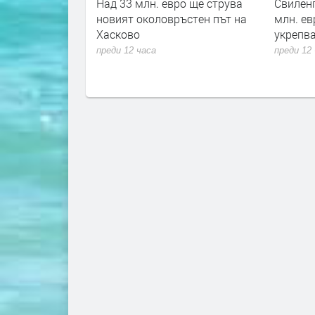
ро ще струва
Свиленград получава над 1,1
Съдът в
ъстен път на
млн. евро за почистване и
ареста 
укрепване на река Марица
присъда
над дет
преди 12 часа
жилищ
преди 13