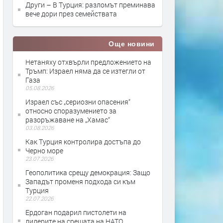
Други – В Турция: разломът преминава
вече дори през семействата
Още новини
Нетаняху отхвърли предложението на
Тръмп: Израел няма да се изтегли от
Газа
05.08.2026
Израел със „сериозни опасения“
относно споразумението за
разоръжаване на „Хамас“
03.08.2026
Как Турция контролира достъпа до
Черно море
23.07.2026
Геополитика срещу демокрация: Защо
Западът променя подхода си към
Турция
22.07.2026
Ердоган подарил пистолети на
лидерите на срещата на НАТО