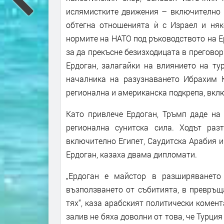
ислямистките движения – включително 
обтегна отношенията ѝ с Израел и няк
нормите на НАТО под ръководството на Е
за да прекъсне безизходицата в преговор
Ердоган, залагайки на влиянието на ту
началника на разузнаването Ибрахим К
регионална и американска подкрепа, вкл
Като привлече Ердоган, Тръмп даде на
регионална сунитска сила. Ходът ра
включително Египет, Саудитска Арабия 
Ердоган, казаха двама дипломати.
„Ердоган е майстор в разширяването
възползването от събитията, в превръщ
тях“, каза арабският политически комен
залив не бяха доволни от това, че Турци