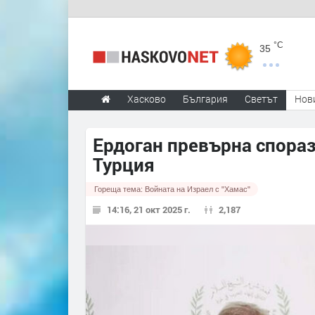
°C
35
Хасково
България
Светът
Нов
Ердоган превърна споразу
Турция
Гореща тема:
Войната на Израел с "Хамас"
14:16, 21 окт 2025 г.
2,187