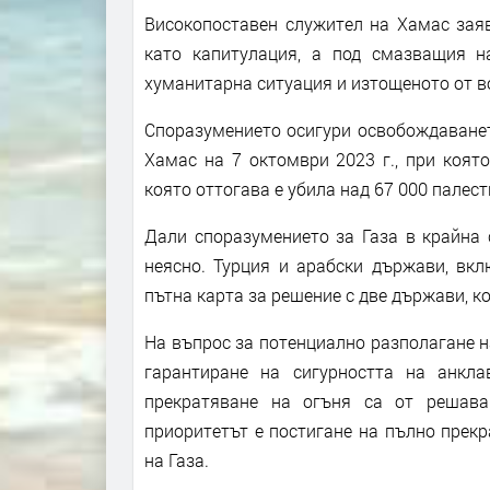
Високопоставен служител на Хамас заяв
като капитулация, а под смазващия н
хуманитарна ситуация и изтощеното от в
Споразумението осигури освобождаванет
Хамас на 7 октомври 2023 г., при коят
която оттогава е убила над 67 000 палест
Дали споразумението за Газа в крайна 
неясно. Турция и арабски държави, вкл
пътна карта за решение с две държави, к
На въпрос за потенциално разполагане на
гарантиране на сигурността на анкла
прекратяване на огъня са от решава
приоритетът е постигане на пълно прек
на Газа.