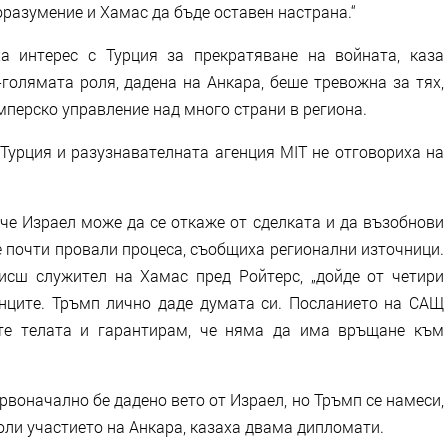
оразумение и Хамас да бъде оставен настрана.“
а интерес с Турция за прекратяване на войната, каза
голямата роля, дадена на Анкара, беше тревожна за тях,
перско управление над много страни в региона.
Турция и разузнавателната агенция MIT не отговориха на
че Израел може да се откаже от сделката и да възобнови
 почти провали процеса, съобщиха регионални източници.
висш служител на Хамас пред Ройтерс, „дойде от четири
канците. Тръмп лично даде думата си. Посланието на САЩ
йте телата и гарантирам, че няма да има връщане към
рвоначално бе дадено вето от Израел, но Тръмп се намеси,
оли участието на Анкара, казаха двама дипломати.