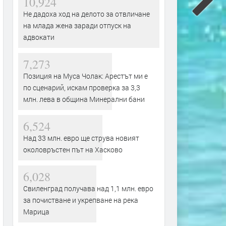
10,924
Не дадоха ход на делото за отвличане
на млада жена заради отпуск на
адвокати
7,273
Позиция на Муса Чолак: Арестът ми е
по сценарий, искам проверка за 3,3
млн. лева в община Минерални бани
6,524
Над 33 млн. евро ще струва новият
околовръстен път на Хасково
6,028
Свиленград получава над 1,1 млн. евро
за почистване и укрепване на река
Марица