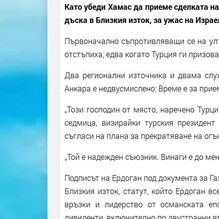
Като убеди Хамас да приеме сделката на
дъска в Близкия изток, за ужас на Израе
Първоначално съпротивляващи се на улт
отстъпиха, едва когато Турция ги призова
Два регионални източника и двама служ
Анкара е недвусмислено: Време е за прие
„Този ​​господин от място, наречено Тур
седмица, визирайки турския президент 
съгласи на плана за прекратяване на ог
„Той е надежден съюзник. Винаги е до мен
Подписът на Ердоган под документа за Га
Близкия изток, статут, който Ердоган вс
връзки и лидерство от османската епо
дивиденти, включително по двустранни в