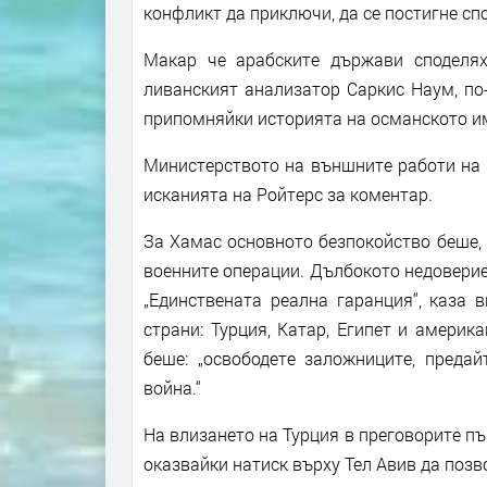
конфликт да приключи, да се постигне сп
Макар че арабските държави споделях
ливанският анализатор Саркис Наум, по-
припомняйки историята на османското им
Министерството на външните работи на 
исканията на Ройтерс за коментар.
За Хамас основното безпокойство беше, 
военните операции. Дълбокото недоверие
„Единствената реална гаранция“, каза 
страни: Турция, Катар, Египет и амери
беше: „освободете заложниците, преда
война.“
На влизането на Турция в преговорите пъ
оказвайки натиск върху Тел Авив да позв