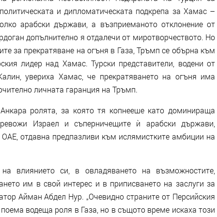
политическата и дипломатическата подкрепа за Хамас –
олко арабски държави, а възприеманото отклонение от
рдоган допълнително я отдалечи от миротворчеството. Но
ите за прекратяване на огъня в Газа, Тръмп се обърна към
рския лидер над Хамас. Турски представители, водени от
алин, увериха Хамас, че прекратяването на огъня има
ючително личната гаранция на Тръмп.
 Анкара ролята, за която тя копнееше като доминираща
зтревожи Израел и съперничещите ѝ арабски държави,
и ОАЕ, отдавна предпазливи към ислямистките амбиции на
 на влиянието си, в овладяването на възможностите,
ането им в свой интерес и в приписването на заслуги за
татор Айман Абдел Нур. „Очевидно страните от Персийския
я поема водеща роля в Газа, но в същото време искаха този