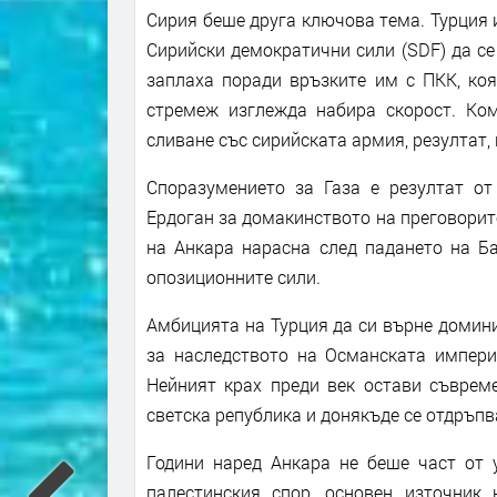
Сирия беше друга ключова тема. Турция 
Сирийски демократични сили (SDF) да се
заплаха поради връзките им с ПКК, коя
стремеж изглежда набира скорост. К
сливане със сирийската армия, резултат,
Споразумението за Газа е резултат от
Ердоган за домакинството на преговорите
на Анкара нарасна след падането на Ба
опозиционните сили.
Амбицията на Турция да си върне домин
за наследството на Османската империя
Нейният крах преди век остави съвреме
светска република и донякъде се отдръп
Години наред Анкара не беше част от 
палестинския спор, основен източник 