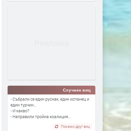
Случаен виц
- Събрали се един руснак, един испанец и
един турчин...
- И какво?
- Направили тройна коалиция...
Покажи друг виц