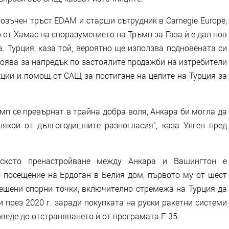
озъчен тръст EDAM и старши сътрудник в Carnegie Europe,
о от Хамас на споразумението на Тръмп за Газа ѝ е дал нов
. Турция, каза той, вероятно ще използва подновената си
тоява за напредък по застоялите продажби на изтребители
кции и помощ от САЩ за постигане на целите на Турция за
мп се превърнат в трайна добра воля, Анкара би могла да
якои от дългогодишните разногласия“, каза Улген пред
еското пренастройване между Анкара и Вашингтон е
 посещение на Ердоган в Белия дом, първото му от шест
решени спорни точки, включително стремежа на Турция да
 през 2020 г. заради покупката на руски ракетни системи
оведе до отстраняването ѝ от програмата F-35.