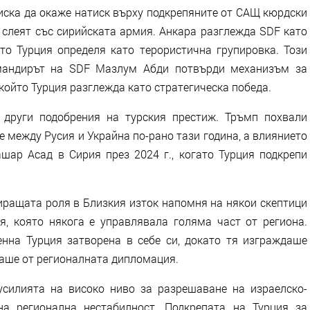
иска да окаже натиск върху подкрепяните от САЩ кюрдски
 слеят със сирийската армия. Анкара разглежда SDF като
то Турция определя като терористична групировка. Този
омандирът на SDF Мазлум Абди потвърди механизъм за
 който Турция разглежда като стратегическа победа.
 други подобрения на турския престиж. Тръмп похвали
 между Русия и Украйна по-рано тази година, а влиянието
шар Асад в Сирия през 2024 г., когато Турция подкрепи
иращата роля в Близкия изток напомня на някои скептици
, която някога е управлявала голяма част от региона.
нна Турция затворена в себе си, докато тя изграждаше
ваше от регионалната дипломация.
усилията на високо ниво за разрешаване на израелско-
на регионална нестабилност. Подкрепата на Турция за