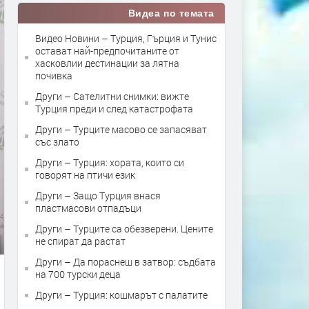
Видеа по темата
Видео Новини – Турция, Гърция и Тунис
остават най-предпочитаните от
хасковлии дестинации за лятна
почивка
Други – Сателитни снимки: вижте
Турция преди и след катастрофата
Други – Турците масово се запасяват
със злато
Други – Турция: хората, които си
говорят на птичи език
Други – Защо Турция внася
пластмасови отпадъци
Други – Турците са обезверени. Цените
не спират да растат
Други – Да пораснеш в затвор: съдбата
на 700 турски деца
Други – Турция: кошмарът с палатите