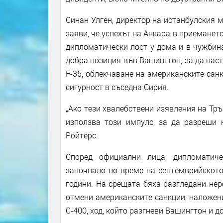
Синан Улген, директор на истанбулския м
заяви, че успехът на Анкара в приеманет
дипломатически лост у дома и в чужбина
добра позиция във Вашингтон, за да нас
F-35, облекчаване на американските сан
сигурност в съседна Сирия.
„Ако тези хвалебствени изявления на Тръ
използва този импулс, за да разреши н
Ройтерс.
Според официални лица, дипломатич
започнало по време на септемврийското
години. На срещата бяха разгледани не
отмени американските санкции, наложени
С-400, ход, който разгневи Вашингтон и д