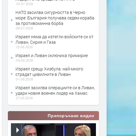
10.07.2026
НАТО засилва сигурността в Черно
море: България получава седем кораба
за противоминна борба
08.07.2026
Израел няма да изтегли войските си от
Ливан, Сирия и Газа
15.06.2026
Израел и Ливан сключиха примирие
04.06.2026
Израел срещу Хизбула: най-много
страдат цивилните в Ливан
01.06.2026
Израел засилва операциите си в Ливан,
удари новия военен лидер на Хамас
27.05.2026
Препоръчано видео