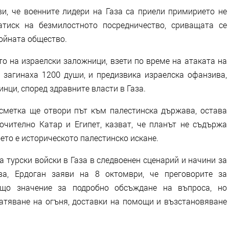
и, че военните лидери на Газа са приели примирието не
атиск на безмилостното посредничество, сриващата се
ойната общество.
о на израелски заложници, взети по време на атаката на
о загинаха 1200 души, и предизвика израелска офанзива,
инци, според здравните власти в Газа.
сметка ще отвори път към палестинска държава, остава
ючително Катар и Египет, казват, че планът не съдържа
оето е историческото палестинско искане.
 турски войски в Газа в следвоенен сценарий и начини за
ва, Ердоган заяви на 8 октомври, че преговорите за
що значение за подробно обсъждане на въпроса, но
ратяване на огъня, доставки на помощи и възстановяване