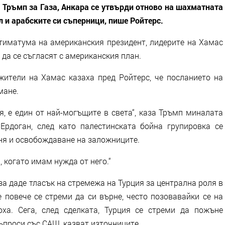
 Тръмп за Газа, Анкара се утвърди отново на шахматната
л и арабските си съперници, пише Ройтерс.
иматума на американския президент, лидерите на Хамас
 да се съгласят с американския план.
ители на Хамас казаха пред Ройтерс, че посланието на
мане.
ция, е един от най-могъщите в света“, каза Тръмп миналата
Ердоган, след като палестинската бойна групировка се
ъня и освобождаване на заложниците.
, когато имам нужда от него.“
за даде тласък на стремежа на Турция за централна роля в
е повече се стреми да си върне, често позовавайки се на
ха. Сега, след сделката, Турция се стреми да пожъне
ъпроси със САЩ, казват източниците.