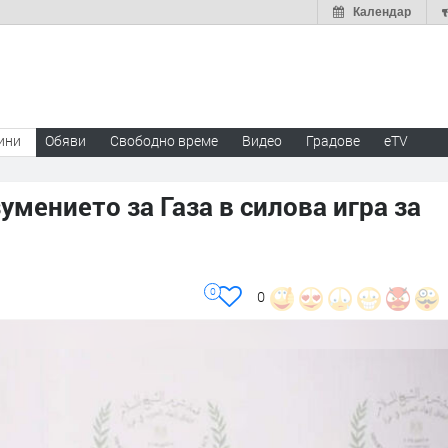
Календар
ини
Обяви
Свободно време
Видео
Градове
eTV
мението за Газа в силова игра за
0
0