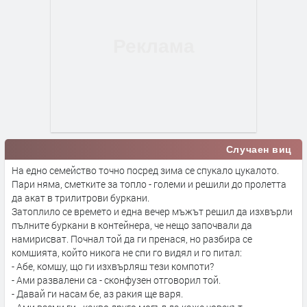
Случаен виц
На едно семейство точно посред зима се спукало цукалото.
Пари няма, сметките за топло - големи и решили до пролетта
да акат в трилитрови буркани.
Затоплило се времето и една вечер мъжът решил да изхвърли
пълните буркани в контейнера, че нещо започвали да
намирисват. Почнал той да ги пренася, но разбира се
комшията, който никога не спи го видял и го питал:
- Абе, комшу, що ги изхвърляш тези компоти?
- Ами развалени са - сконфузен отговорил той.
- Давай ги насам бе, аз ракия ще варя.