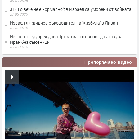
30.04.2026
„Нищо вече не е нормално“: в Израел са уморени от войната
27.03.2026
Израел ликвидира ръководител на 'Хизбула' в Ливан
02.03.2026
Израел предупреждава Тръмп за готовност да атакува
Иран без съюзници
09.02.2026
Препоръчано видео