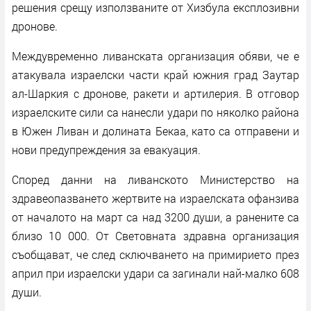
решения срещу използваните от Хизбула експлозивни
дронове.
Междувременно ливанската организация обяви, че е
атакувала израелски части край южния град Заутар
ал-Шаркия с дронове, ракети и артилерия. В отговор
израелските сили са нанесли удари по няколко района
в Южен Ливан и долината Бекаа, като са отправени и
нови предупреждения за евакуация.
Според данни на ливанското Министерство на
здравеопазването жертвите на израелската офанзива
от началото на март са над 3200 души, а ранените са
близо 10 000. От Световната здравна организация
съобщават, че след сключването на примирието през
април при израелски удари са загинали най-малко 608
души.