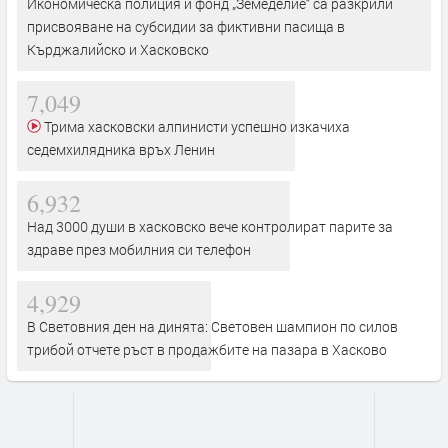
Икономическа полиция и фонд „Земеделие“ са разкрили
присвояване на субсидии за фиктивни пасища в
Кърджалийско и Хасковско
7,049
Трима хасковски алпинисти успешно изкачиха
седемхилядника връх Ленин
6,932
Над 3000 души в хасковско вече контролират парите за
здраве през мобилния си телефон
4,929
В Световния ден на динята: Световен шампион по силов
трибой отчете ръст в продажбите на пазара в Хасково