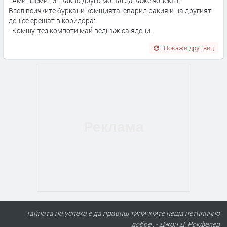
- Ами вземи ги - какво друго могъл да каже човекът.
Взел всичките буркани комшията, сварил ракия и на другият
ден се срещат в коридора:
- Комшу, тез компоти май веднъж са ядени.
Покажи друг виц
Тайната на успеха е да правиш типичните неща нетипично
добре . - Джон Д. Рокфелер