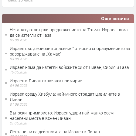
преди 13 часа
п
Още новини
Нетаняху отхвърли предложението на Тръмп: Израел няма
да се изтегли от Газа
05.08.2026
Израел със „сериозни опасения“ относно споразумението за
разоръжаване на „Хамас“
03.08.2026
Израел няма да изтегли войските си от Ливан, Сирия и Газа
15.06.2026
Израел и Ливан сключиха примирие
04.06.2026
Израел срещу Хизбула: най-много страдат цивилните в
Ливан
01.06.2026
Въпреки примирието: Израел удари най-малко осем
населени места в Южен Ливан
21.05.2026
Легални ли са действията на Израел в Ливан