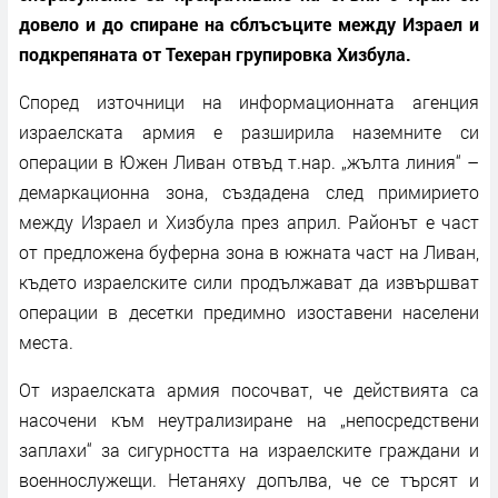
довело и до спиране на сблъсъците между Израел и
подкрепяната от Техеран групировка Хизбула.
Според източници на информационната агенция
израелската армия е разширила наземните си
операции в Южен Ливан отвъд т.нар. „жълта линия“ –
демаркационна зона, създадена след примирието
между Израел и Хизбула през април. Районът е част
от предложена буферна зона в южната част на Ливан,
където израелските сили продължават да извършват
операции в десетки предимно изоставени населени
места.
От израелската армия посочват, че действията са
насочени към неутрализиране на „непосредствени
заплахи“ за сигурността на израелските граждани и
военнослужещи. Нетаняху допълва, че се търсят и