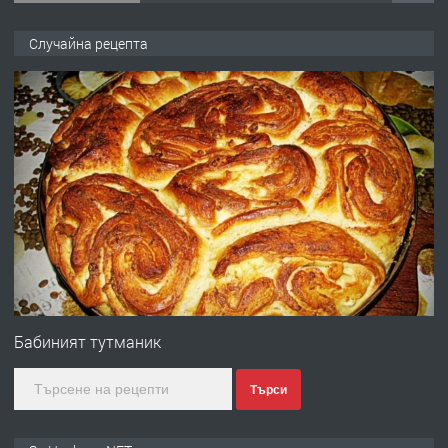
ПРЕДЛАГА
№4120 Магазин/Офис под наем в кв.
Случайна рецепта
Любен Каравелов, Хасково-близо до
градската градина!
преди 1 ден
ПРЕДЛАГА
ПРОСТОРЕН ТРИСТАЕН
АПАРТАМЕНТ В НОВА СГРАДА КВ.
КУБА
преди 2 дни
ПРЕДЛАГА
Продавам парцел в гр. Хасково кв.
Хисаря до ток, вода,канализация,
Бабиният тутманик
асфалт 0889 537 426
Търси
преди 2 дни
ПРЕДЛАГА
СГЛОБЯВАНЕ НА МЕБЕЛИ.