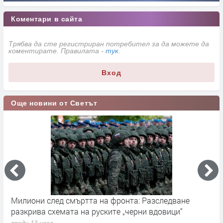
Коментари в сайта
Трябва да сте регистриран потребител за да можете да
коментирате. Правилата -
тук
.
Вход
Още новини от Светът
Милиони след смъртта на фронта: Разследване
Г
разкрива схемата на руските „черни вдовици“
в