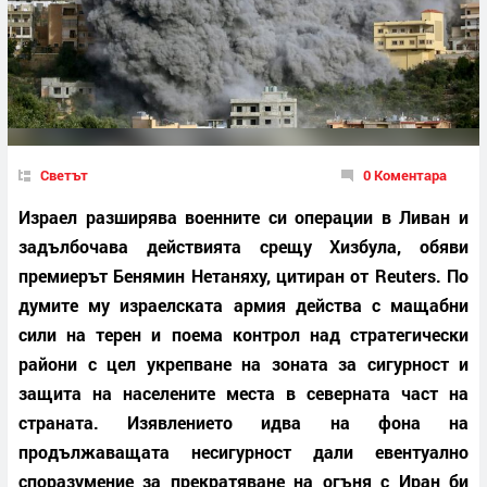
Светът
0 Коментара
Израел разширява военните си операции в Ливан и
задълбочава действията срещу Хизбула, обяви
премиерът Бенямин Нетаняху, цитиран от Reuters. По
думите му израелската армия действа с мащабни
сили на терен и поема контрол над стратегически
райони с цел укрепване на зоната за сигурност и
защита на населените места в северната част на
страната. Изявлението идва на фона на
продължаващата несигурност дали евентуално
споразумение за прекратяване на огъня с Иран би