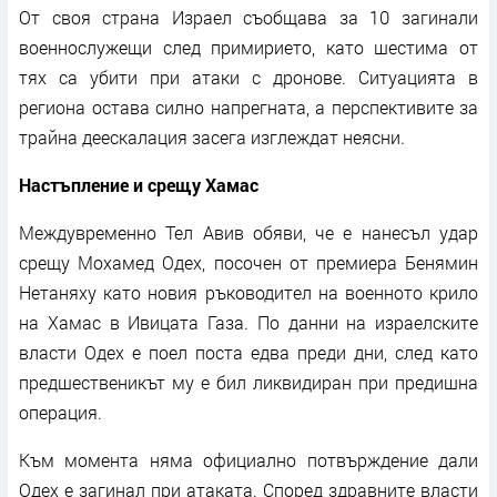
От своя страна Израел съобщава за 10 загинали
военнослужещи след примирието, като шестима от
тях са убити при атаки с дронове. Ситуацията в
региона остава силно напрегната, а перспективите за
трайна деескалация засега изглеждат неясни.
Настъпление и срещу Хамас
Междувременно Тел Авив обяви, че е нанесъл удар
срещу Мохамед Одех, посочен от премиера Бенямин
Нетаняху като новия ръководител на военното крило
на Хамас в Ивицата Газа. По данни на израелските
власти Одех е поел поста едва преди дни, след като
предшественикът му е бил ликвидиран при предишна
операция.
Към момента няма официално потвърждение дали
Одех е загинал при атаката. Според здравните власти