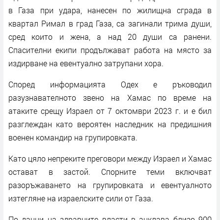
в Газа при удара, нанесен по жилищна сграда в
квартал Римал в град Газа, са загинали трима души,
сред които и жена, а над 20 души са ранени.
Спасителни екипи продължават работа на място за
издирване на евентуално затрупани хора.
Според информацията Одех е ръководил
разузнавателното звено на Хамас по време на
атаките срещу Израел от 7 октомври 2023 г. и е бил
разглеждан като вероятен наследник на предишния
военен командир на групировката.
Като цяло непреките преговори между Израел и Хамас
остават в застой. Спорните теми включват
разоръжаването на групировката и евентуалното
изтегляне на израелските сили от Газа.
По данни на здравните власти в анклава близо 900