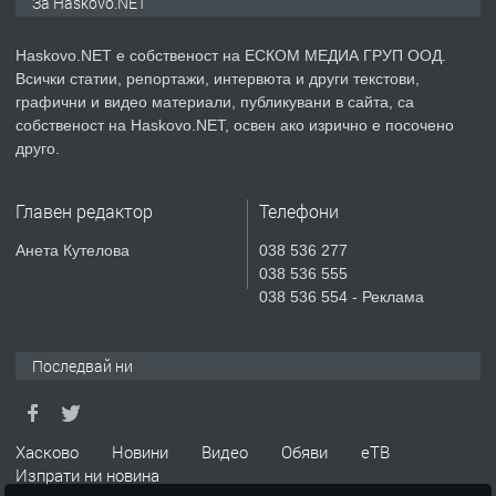
За Haskovo.NET
Haskovo.NET е собственост на ЕСКОМ МЕДИА ГРУП ООД.
Всички статии, репортажи, интервюта и други текстови,
преди 2 дни
графични и видео материали, публикувани в сайта, са
собственост на Haskovo.NET, освен ако изрично е посочено
ПРЕДЛАГА
№4119 Едностаен обзаведен
друго.
апартамент под наем в кв.
Училищни, гр. Хасково.
Главен редактор
Телефони
преди 2 дни
Анета Кутелова
038 536 277
038 536 555
ПРЕДЛАГА
Къртене на бетон! Събаряне на
038 536 554 - Реклама
сгради!
Последвай ни
преди 2 дни
ПРЕДЛАГА
Апартамент за продажба
Хасково
Новини
Видео
Обяви
еТВ
Изпрати ни новина