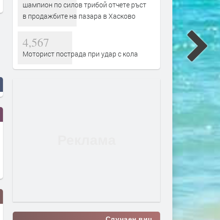
шампион по силов трибой отчете ръст
в продажбите на пазара в Хасково
4,567
Моторист пострада при удар с кола
Случаен виц