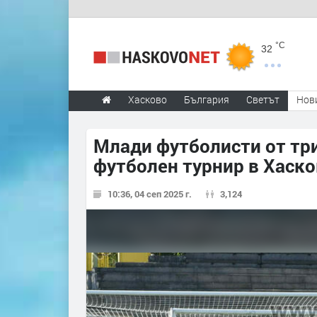
°C
32
Хасково
България
Светът
Нов
Млади футболисти от три
футболен турнир в Хаск
10:36, 04 сеп 2025 г.
3,124