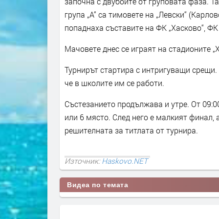
започна с двубоите от груповата фаза. Т
група „А“ са тимовете на „Левски“ (Карлов
попаднаха съставите на ФК „Хасково“, ФК
Мачовете днес се играят на стадионите „Х
Турнирът стартира с интригуващи срещи.
че в школите им се работи.
Състезанието продължава и утре. От 09:00
или 6 място. След него е малкият финал,
решителната за титлата от турнира.
Източник:
Haskovo.NET
Видеа по темата