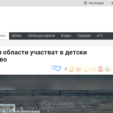
Календар
ини
Обяви
Свободно време
Видео
Градове
eTV
 области участват в детски
ово
0
0