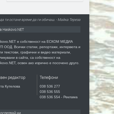
да ти остане време да ги обичаш. - Майка Тереза
а Haskovo.NET
kovo.NET е собственост на ЕСКОМ МЕДИА
П ООД. Всички статии, репортажи, интервюта и
ги текстови, графични и видео материали,
ликувани в сайта, са собственост на
kovo.NET, освен ако изрично е посочено друго.
авен редактор
Телефони
та Кутелова
038 536 277
038 536 555
038 536 554 - Реклама
оследвай ни