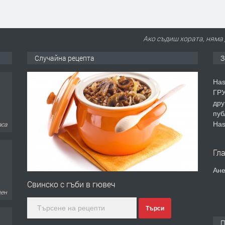
Ако съдиш хората, няма 
Случайна рецепта
З
Has
ГРУ
дру
пуб
Has
ден
Гл
Ане
Свинско с гъби в гювеч
ден
Търси
П