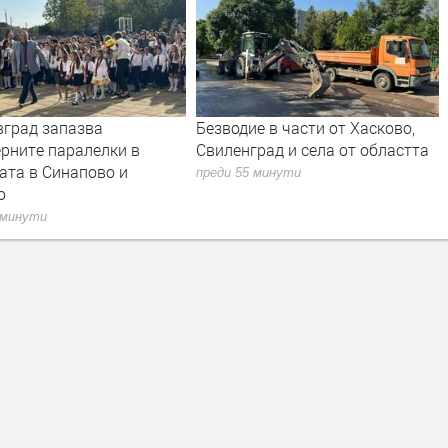
е в части от Хасково,
Задържаха 44-годишен с
рад и села от областта
оксикодон и лаборатория за
наркотици
 минути
преди 1 час