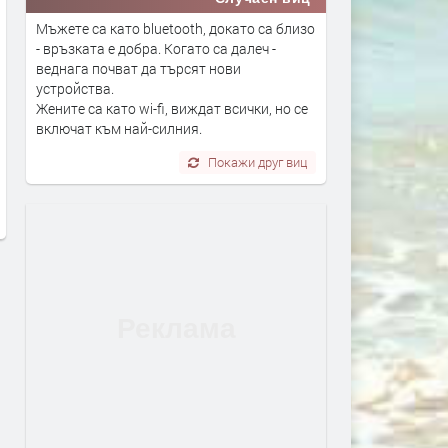
Мъжете са като bluetooth, докато са близо
- връзката е добра. Когато са далеч -
веднага почват да търсят нови
устройства.
Жените са като wi-fi, виждат всички, но се
Трима футболисти са под
Областният управител: 
включат към най-силния.
въпрос за първия мач на ОФК
правомощия да защитав
Покажи друг виц
„Хасково“ през новата
директор на МБАЛ – Хаск
кампания
изтекъл мандат
преди 1 час
преди 17 часа