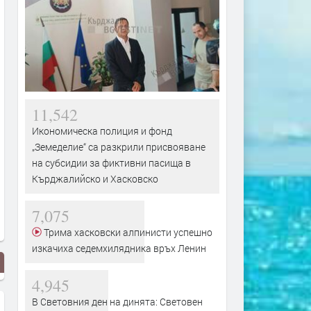
11,542
Икономическа полиция и фонд
„Земеделие“ са разкрили присвояване
на субсидии за фиктивни пасища в
Кърджалийско и Хасковско
7,075
Трима хасковски алпинисти успешно
изкачиха седемхилядника връх Ленин
4,945
В Световния ден на динята: Световен