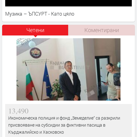
Музика – ЪПСУРТ - Като цяло
Четени
Коментирани
13,490
Икономическа полиция и фонд „Земеделие“ са разкрили
присвояване на субсидии за фиктивни пасища в
Кърджалийско и Хасковско