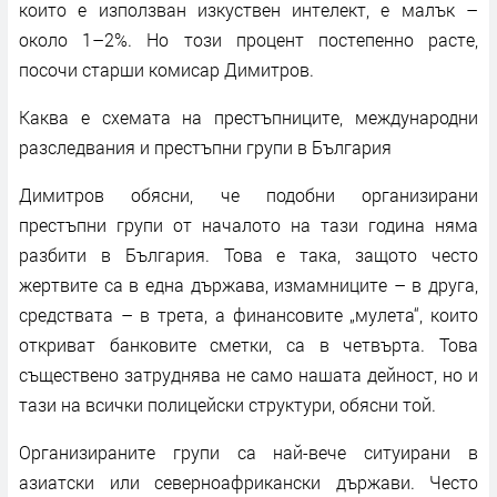
които е използван изкуствен интелект, е малък –
около 1–2%. Но този процент постепенно расте,
посочи старши комисар Димитров.
Каква е схемата на престъпниците, международни
разследвания и престъпни групи в България
Димитров обясни, че подобни организирани
престъпни групи от началото на тази година няма
разбити в България. Това е така, защото често
жертвите са в една държава, измамниците – в друга,
средствата – в трета, а финансовите „мулета“, които
откриват банковите сметки, са в четвърта. Това
съществено затруднява не само нашата дейност, но и
тази на всички полицейски структури, обясни той.
Организираните групи са най-вече ситуирани в
азиатски или северноафрикански държави. Често