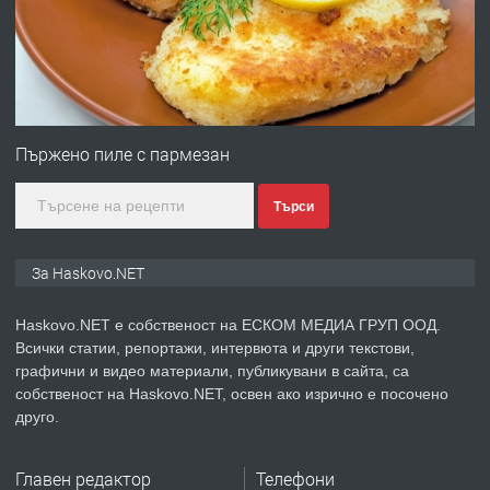
градската градина!
преди 3 дни
ПРЕДЛАГА
ПРОСТОРЕН ТРИСТАЕН
АПАРТАМЕНТ В НОВА СГРАДА КВ.
Пържено пиле с пармезан
КУБА
Търси
преди 4 дни
ПРЕДЛАГА
Продавам парцел в гр. Хасково кв.
За Haskovo.NET
Хисаря до ток, вода,канализация,
асфалт 0889 537 426
Haskovo.NET е собственост на ЕСКОМ МЕДИА ГРУП ООД.
Всички статии, репортажи, интервюта и други текстови,
преди 4 дни
графични и видео материали, публикувани в сайта, са
собственост на Haskovo.NET, освен ако изрично е посочено
ПРЕДЛАГА
СГЛОБЯВАНЕ НА МЕБЕЛИ.
друго.
Главен редактор
Телефони