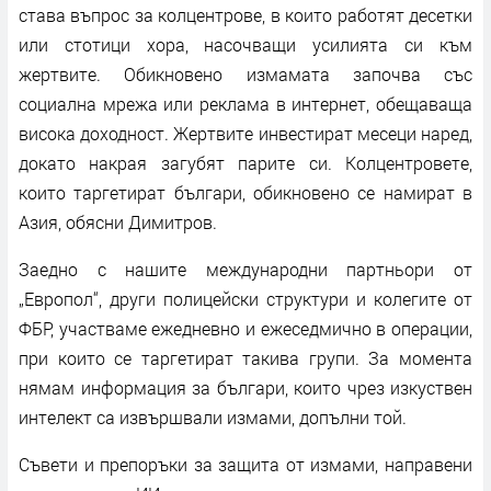
става въпрос за колцентрове, в които работят десетки
или стотици хора, насочващи усилията си към
жертвите. Обикновено измамата започва със
социална мрежа или реклама в интернет, обещаваща
висока доходност. Жертвите инвестират месеци наред,
докато накрая загубят парите си. Колцентровете,
които таргетират българи, обикновено се намират в
Азия, обясни Димитров.
Заедно с нашите международни партньори от
„Европол“, други полицейски структури и колегите от
ФБР, участваме ежедневно и ежеседмично в операции,
при които се таргетират такива групи. За момента
нямам информация за българи, които чрез изкуствен
интелект са извършвали измами, допълни той.
Съвети и препоръки за защита от измами, направени