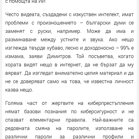
с помощта на ИИ
Често видеата, създадени с изкуствен интелект, имат
проблеми с произношението – български думи се
заменят с руски, например. Може да има и
разминаване между устните и звука. Ако нещо
изглежда твърде хубаво, лесно и доходоносно – 99% е
измама, заяви Димитров. Той посъветва, когато
хората видят нещо в интернет, да не бързат да му
вярват. Да изгледат внимателно целия материал и да
не се доверяват само на това, че известна личност
казва нещо.
Голяма част от жертвите на киберпрестъпления
нямат базови познания по киберсигурност и не
спазват елементарни правила. Най-важните са
редовната смяна на паролите, използване на
различни пароли за различни профили и