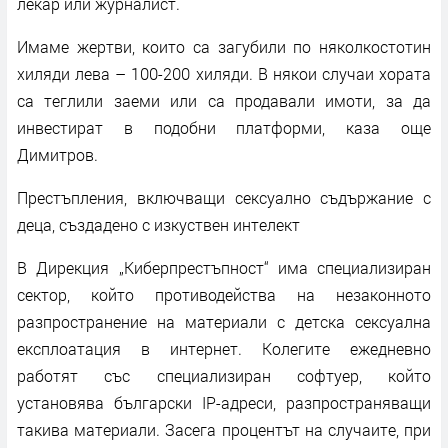
лекар или журналист.
Имаме жертви, които са загубили по няколкостотин
хиляди лева – 100-200 хиляди. В някои случаи хората
са теглили заеми или са продавали имоти, за да
инвестират в подобни платформи, каза още
Димитров.
Престъпления, включващи сексуално съдържание с
деца, създадено с изкуствен интелект
В Дирекция „Киберпрестъпност“ има специализиран
сектор, който противодейства на незаконното
разпространение на материали с детска сексуална
експлоатация в интернет. Колегите ежедневно
работят със специализиран софтуер, който
установява български IP-адреси, разпространяващи
такива материали. Засега процентът на случаите, при