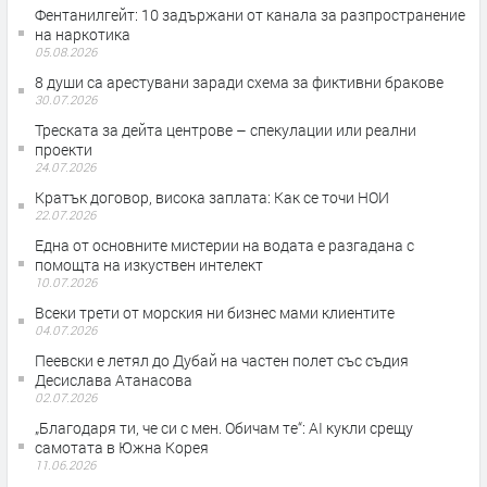
Фентанилгейт: 10 задържани от канала за разпространение
на наркотика
05.08.2026
8 души са арестувани заради схема за фиктивни бракове
30.07.2026
Треската за дейта центрове – спекулации или реални
проекти
24.07.2026
Кратък договор, висока заплата: Как се точи НОИ
22.07.2026
Една от основните мистерии на водата е разгадана с
помощта на изкуствен интелект
10.07.2026
Всеки трети от морския ни бизнес мами клиентите
04.07.2026
Пеевски е летял до Дубай на частен полет със съдия
Десислава Атанасова
02.07.2026
„Благодаря ти, че си с мен. Обичам те“: AI кукли срещу
самотата в Южна Корея
11.06.2026