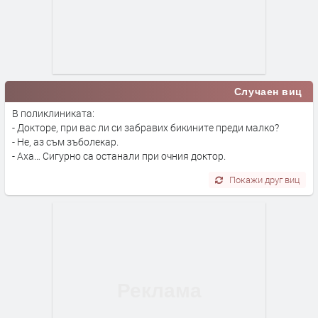
Случаен виц
В поликлиниката:
- Докторе, при вас ли си забравих бикините преди малко?
- Не, аз съм зъболекар.
- Аха… Сигурно са останали при очния доктор.
Покажи друг виц