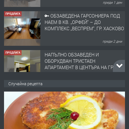
ПРЕДЛАГА
🔑 ОБЗАВЕДЕНА ГАРСОНИЕРА ПОД
НАЕМ В КВ. „ОРФЕЙ“ – ДО
КОМПЛЕКС „ВЕСПРЕМ“, ГР. ХАСКОВО
преди 2 дни
ПРЕДЛАГА
НАПЪЛНО ОБЗАВЕДЕН И
ОБОРУДВАН ТРИСТАЕН
АПАРТАМЕНТ В ЦЕНТЪРА НА ГР.
ХАСКОВО
преди 3 дни
ПРЕДЛАГА
Давам гараж под наем
Случайна рецепта
преди 3 дни
ПРЕДЛАГА
№4120 Магазин/Офис под наем в кв.
Любен Каравелов, Хасково-близо до