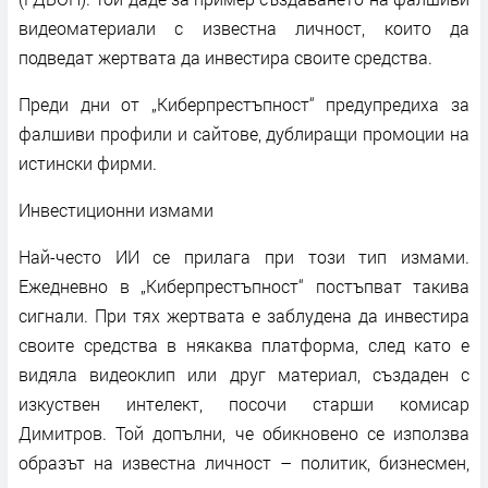
видеоматериали с известна личност, които да
подведат жертвата да инвестира своите средства.
Преди дни от „Киберпрестъпност“ предупредиха за
фалшиви профили и сайтове, дублиращи промоции на
истински фирми.
Инвестиционни измами
Най-често ИИ се прилага при този тип измами.
Ежедневно в „Киберпрестъпност“ постъпват такива
сигнали. При тях жертвата е заблудена да инвестира
своите средства в някаква платформа, след като е
видяла видеоклип или друг материал, създаден с
изкуствен интелект, посочи старши комисар
Димитров. Той допълни, че обикновено се използва
образът на известна личност – политик, бизнесмен,