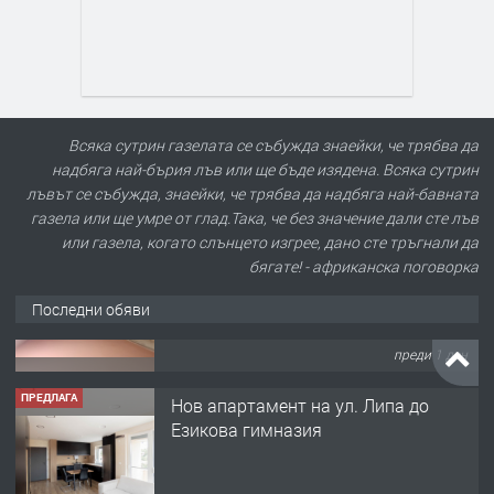
Всяка сутрин газелата се събужда знаейки, че трябва да
надбяга най-бърия лъв или ще бъде изядена. Всяка сутрин
лъвът се събужда, знаейки, че трябва да надбяга най-бавната
газела или ще умре от глад.Така, че без значение дали сте лъв
или газела, когато слънцето изгрее, дано сте тръгнали да
бягате! - африканска поговорка
Последни обяви
ПРЕДЛАГА
Нов апартамент на ул. Липа до
Езикова гимназия
преди 1 ден