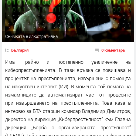
Снимката е илюстративна
България
0 Коментара
Има трайно и постепенно увеличение на
киберпрестъпленията. В тази връзка се повишава и
процентът на престъпленията, извършени с помощта
на изкуствен интелект (ИИ). В момента той помага на
измамниците да автоматизират част от процесите
при извършването на престъпленията. Това каза в
интервю за БТА старши комисар Владимир Димитров,
директор на дирекция „Киберпрестъпност“ към Главна
дирекция „Борба с организираната престъпност“
(ГДБОП). Той даде за пример създаването на фалшиви