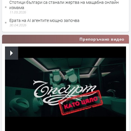
Стотици българи са станали жертва на мащабна онлайн
измама
11.05.2026
Ерата на АI агентите мощно започва
30.04.2026
Препоръчано видео